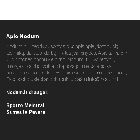
Apie Nodum
Nodum.lt – nepriklausomas puslapis apie įdomiausią
techniką, daiktus, darbą ir kitas įvairenybes. Apie tai kaip ir
kuo žmonės pasaulyje dirba. Nodum.lt – įvairenybių
mazgas, todėl jei veikiate ką nors įdomaus, apie ką
norėtumėte papasakoti – susisiekite su mumis per mūsų
Facebook puslapį ar elektroniniu paštu
info@nodum.lt
Nodum.lt draugai:
Sporto Meistrai
Sumauta Pavara