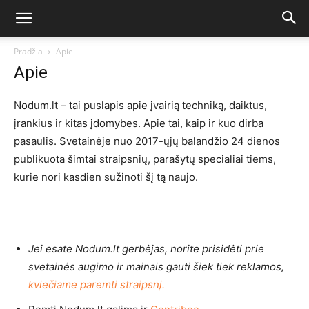
Pradžia
Apie
Apie
Nodum.lt – tai puslapis apie įvairią techniką, daiktus,
įrankius ir kitas įdomybes. Apie tai, kaip ir kuo dirba
pasaulis. Svetainėje nuo 2017-ųjų balandžio 24 dienos
publikuota šimtai straipsnių, parašytų specialiai tiems,
kurie nori kasdien sužinoti šį tą naujo.
Jei esate Nodum.lt gerbėjas, norite prisidėti prie
svetainės augimo ir mainais gauti šiek tiek reklamos,
kviečiame paremti straipsnį.