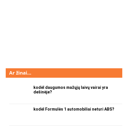
Ar žinai…
kodėl daugumos mažųjų laivų vairai yra
dešinėje?
kodėl Formulės 1 automobiliai neturi ABS?