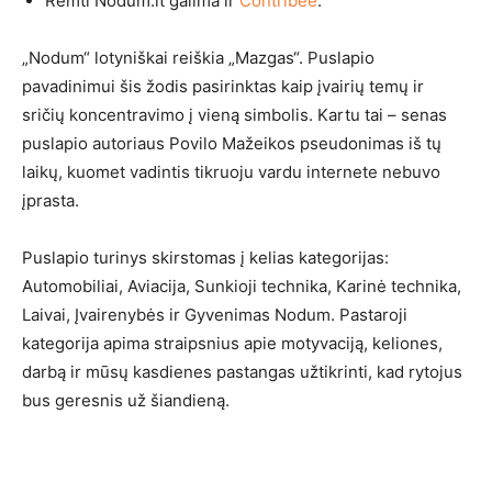
Remti Nodum.lt galima ir
Contribee
.
„Nodum“ lotyniškai reiškia „Mazgas“. Puslapio
pavadinimui šis žodis pasirinktas kaip įvairių temų ir
sričių koncentravimo į vieną simbolis. Kartu tai – senas
puslapio autoriaus Povilo Mažeikos pseudonimas iš tų
laikų, kuomet vadintis tikruoju vardu internete nebuvo
įprasta.
Puslapio turinys skirstomas į kelias kategorijas:
Automobiliai, Aviacija, Sunkioji technika, Karinė technika,
Laivai, Įvairenybės ir Gyvenimas Nodum. Pastaroji
kategorija apima straipsnius apie motyvaciją, keliones,
darbą ir mūsų kasdienes pastangas užtikrinti, kad rytojus
bus geresnis už šiandieną.