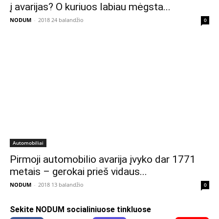
į avarijas? O kuriuos labiau mėgsta...
NODUM
-
2018 24 balandžio
0
Automobiliai
Pirmoji automobilio avarija įvyko dar 1771
metais – gerokai prieš vidaus...
NODUM
-
2018 13 balandžio
0
Sekite NODUM socialiniuose tinkluose