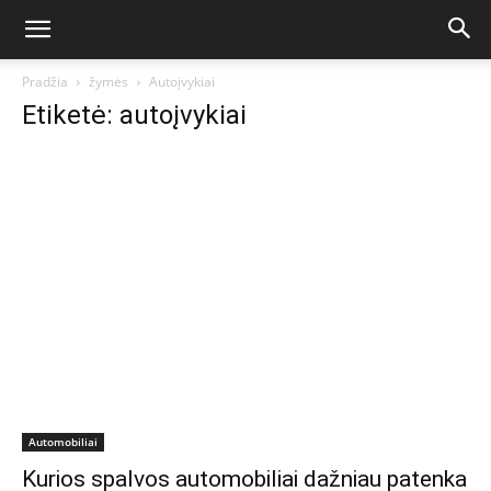
Pradžia
žymės
Autoįvykiai
Etiketė: autoįvykiai
Automobiliai
Kurios spalvos automobiliai dažniau patenka