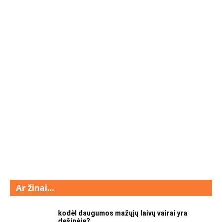
Ar žinai…
kodėl daugumos mažųjų laivų vairai yra
dešinėje?