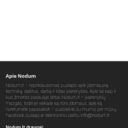
Apie Nodum
Nodum.lt – nepriklausomas puslapis apie įdomiausią
techniką, daiktus, darbą ir kitas įvairenybes. Apie tai kaip ir
kuo žmonės pasaulyje dirba. Nodum.lt – įvairenybių
mazgas, todėl jei veikiate ką nors įdomaus, apie ką
norėtumėte papasakoti – susisiekite su mumis per mūsų
Facebook puslapį ar elektroniniu paštu
info@nodum.lt
Nodum.lt draugai: