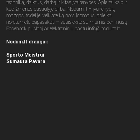
techniką, daiktus, darbą ir kitas įvairenybes. Apie tai kaip ir
kuo žmonės pasaulyje dirba. Nodum.lt – įvairenybių
mazgas, todėl jei veikiate ką nors įdomaus, apie ką
norėtumėte papasakoti – susisiekite su mumis per mūsų
Facebook puslapį ar elektroniniu paštu
info@nodum.lt
Nodum.lt draugai:
Sporto Meistrai
Sumauta Pavara