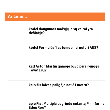
Ar žinai…
kodėl daugumos mažųjų laivų vairai yra
dešinėje?
kodėl Formulės 1 automobiliai neturi ABS?
kad Aston Martin gamoje buvo persirengęs
Toyota iQ?
kaip šis laivas pailgėjo net 31 metru?
apie Fiat Multipla pagrindu sukurtą Pininfarina
Eden Roc?