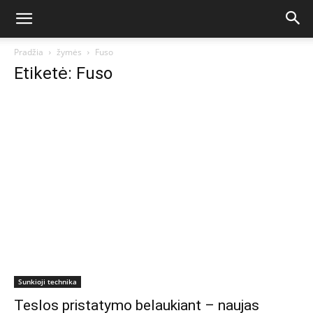
Pradžia
žymės
Fuso
Etiketė: Fuso
Sunkioji technika
Teslos pristatymo belaukiant – naujas