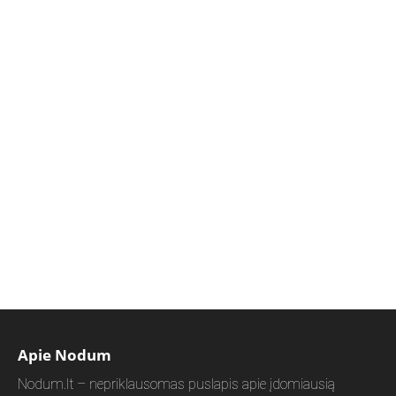
Apie Nodum
Nodum.lt – nepriklausomas puslapis apie įdomiausią