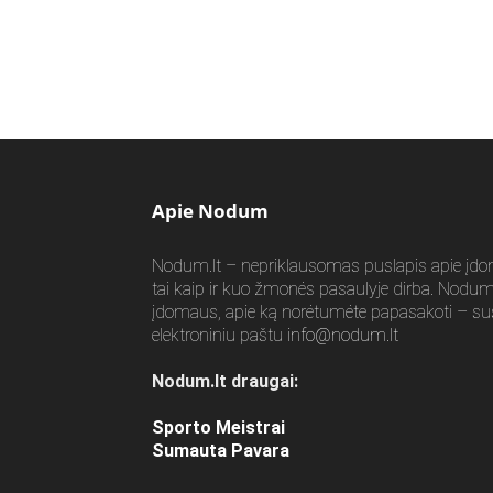
Apie Nodum
Nodum.lt – nepriklausomas puslapis apie įdomia
tai kaip ir kuo žmonės pasaulyje dirba. Nodum.l
įdomaus, apie ką norėtumėte papasakoti – su
elektroniniu paštu
info@nodum.lt
Nodum.lt draugai:
Sporto Meistrai
Sumauta Pavara