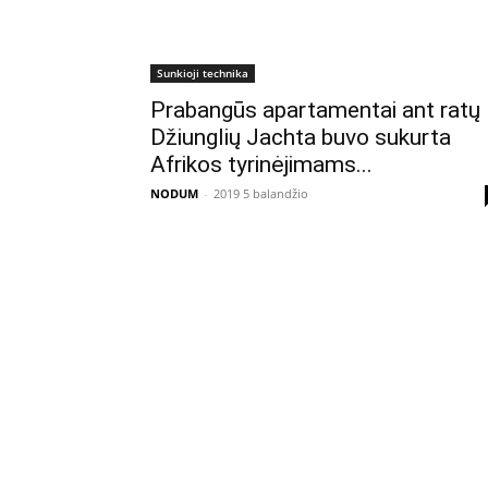
Sunkioji technika
Prabangūs apartamentai ant ratų
Džiunglių Jachta buvo sukurta
Afrikos tyrinėjimams...
NODUM
-
2019 5 balandžio