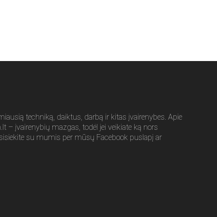
usią techniką, daiktus, darbą ir kitas įvairenybes. Apie
t – įvairenybių mazgas, todėl jei veikiate ką nors
sisiekite su mumis per mūsų Facebook puslapį ar