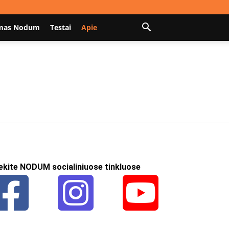
mas Nodum
Testai
Apie
ekite NODUM socialiniuose tinkluose