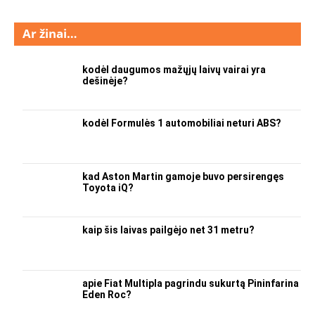
Ar žinai…
kodėl daugumos mažųjų laivų vairai yra
dešinėje?
kodėl Formulės 1 automobiliai neturi ABS?
kad Aston Martin gamoje buvo persirengęs
Toyota iQ?
kaip šis laivas pailgėjo net 31 metru?
apie Fiat Multipla pagrindu sukurtą Pininfarina
Eden Roc?