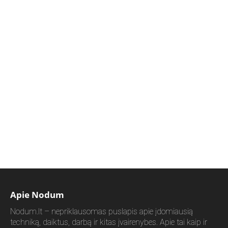
Apie Nodum
Nodum.lt – nepriklausomas puslapis apie įdomiausią
techniką, daiktus, darbą ir kitas įvairenybes. Apie tai kaip ir