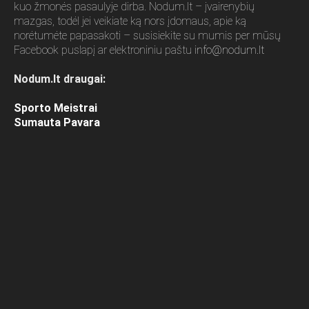
kuo žmonės pasaulyje dirba. Nodum.lt – įvairenybių
mazgas, todėl jei veikiate ką nors įdomaus, apie ką
norėtumėte papasakoti – susisiekite su mumis per mūsų
Facebook puslapį ar elektroniniu paštu
info@nodum.lt
Nodum.lt draugai:
Sporto Meistrai
Sumauta Pavara