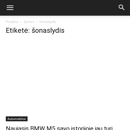
Pradžia
žymės
šonaslydis
Etiketė: šonaslydis
Automobiliai
Naujasis BMW M5 savo istorijoje jau turi