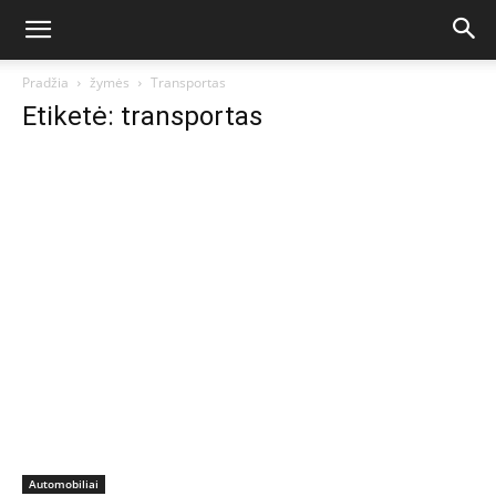
Pradžia
žymės
Transportas
Etiketė: transportas
Automobiliai