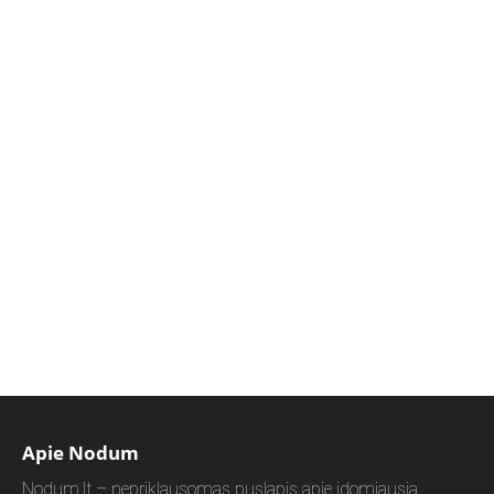
Apie Nodum
Nodum.lt – nepriklausomas puslapis apie įdomiausią