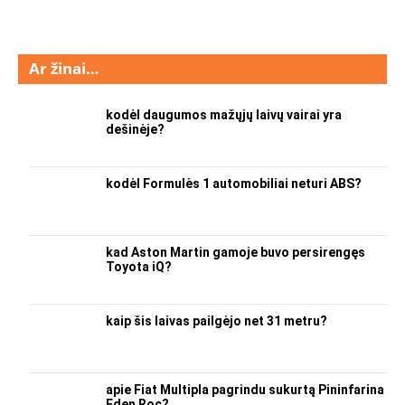
Ar žinai…
kodėl daugumos mažųjų laivų vairai yra
dešinėje?
kodėl Formulės 1 automobiliai neturi ABS?
kad Aston Martin gamoje buvo persirengęs
Toyota iQ?
kaip šis laivas pailgėjo net 31 metru?
apie Fiat Multipla pagrindu sukurtą Pininfarina
Eden Roc?