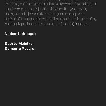
techniką, daiktus, darbą ir kitas įvairenybes. Apie tai kaip ir
kuo žmonės pasaulyje dirba. Nodum.lt – įvairenybių
mazgas, todėl jei veikiate ką nors įdomaus, apie ką
norėtumėte papasakoti – susisiekite su mumis per mūsų
Facebook puslapį ar elektroniniu paštu
info@nodum.lt
Nodum.lt draugai:
Sporto Meistrai
Sumauta Pavara