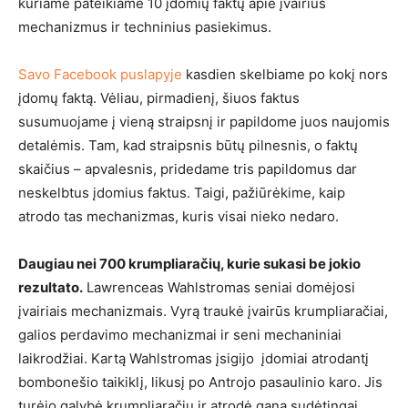
kuriame pateikiame 10 įdomių faktų apie įvairius
mechanizmus ir techninius pasiekimus.
Savo Facebook puslapyje
kasdien skelbiame po kokį nors
įdomų faktą. Vėliau, pirmadienį, šiuos faktus
susumuojame į vieną straipsnį ir papildome juos naujomis
detalėmis. Tam, kad straipsnis būtų pilnesnis, o faktų
skaičius – apvalesnis, pridedame tris papildomus dar
neskelbtus įdomius faktus. Taigi, pažiūrėkime, kaip
atrodo tas mechanizmas, kuris visai nieko nedaro.
Daugiau nei 700 krumpliaračių, kurie sukasi be jokio
rezultato.
Lawrenceas Wahlstromas seniai domėjosi
įvairiais mechanizmais. Vyrą traukė įvairūs krumpliaračiai,
galios perdavimo mechanizmai ir seni mechaniniai
laikrodžiai. Kartą Wahlstromas įsigijo įdomiai atrodantį
bombonešio taikiklį, likusį po Antrojo pasaulinio karo. Jis
turėjo galybė krumpliaračių ir atrodė gana sudėtingai.