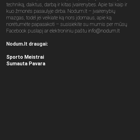
techniką, daiktus, darbą ir kitas įvairenybes. Apie tai kaip ir
kuo žmonės pasaulyje dirba. Nodum.lt – įvairenybių
mazgas, todėl jei veikiate ką nors įdomaus, apie ką
norėtumėte papasakoti – susisiekite su mumis per mūsų
Facebook puslapį ar elektroniniu paštu
info@nodum.lt
Nodum.lt draugai:
Sporto Meistrai
Sumauta Pavara