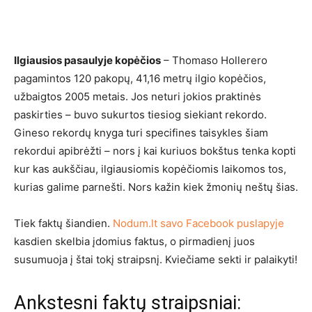
Ilgiausios pasaulyje kopėčios
– Thomaso Hollerero
pagamintos 120 pakopų, 41,16 metrų ilgio kopėčios,
užbaigtos 2005 metais. Jos neturi jokios praktinės
paskirties – buvo sukurtos tiesiog siekiant rekordo.
Gineso rekordų knyga turi specifines taisykles šiam
rekordui apibrėžti – nors į kai kuriuos bokštus tenka kopti
kur kas aukščiau, ilgiausiomis kopėčiomis laikomos tos,
kurias galime parnešti. Nors kažin kiek žmonių neštų šias.
Tiek faktų šiandien.
Nodum.lt savo Facebook puslapyje
kasdien skelbia įdomius faktus, o pirmadienį juos
susumuoja į štai tokį straipsnį. Kviečiame sekti ir palaikyti!
Ankstesni faktų straipsniai: