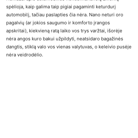
spėlioja, kaip galima taip pigiai pagaminti keturdurį
automobilį, tačiau paslapties čia nėra. Nano neturi oro
pagalvių (ar jokios saugumo ir komforto įrangos
apskritai), kiekvieną ratą laiko vos trys varžtai, išorėje
nėra angos kuro bakui užpildyti, neatsidaro bagažinės
dangtis, stiklą valo vos vienas valytuvas, o keleivio pusėje
nėra veidrodėlio.