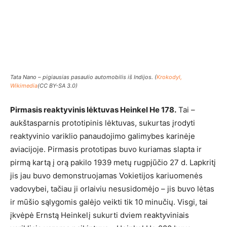
Tata Nano – pigiausias pasaulio automobilis iš Indijos. (
Krokodyl,
Wikimedia
(CC BY-SA 3.0)
Pirmasis reaktyvinis lėktuvas Heinkel He 178.
Tai –
aukštasparnis prototipinis lėktuvas, sukurtas įrodyti
reaktyvinio variklio panaudojimo galimybes karinėje
aviacijoje. Pirmasis prototipas buvo kuriamas slapta ir
pirmą kartą į orą pakilo 1939 metų rugpjūčio 27 d. Lapkritį
jis jau buvo demonstruojamas Vokietijos kariuomenės
vadovybei, tačiau ji orlaiviu nesusidomėjo – jis buvo lėtas
ir mūšio sąlygomis galėjo veikti tik 10 minučių. Visgi, tai
įkvėpė Ernstą Heinkelį sukurti dviem reaktyviniais