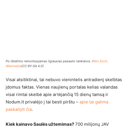
Po iškėlimo remontuojamas ilgiausias pasaulio tanklaivis. (
Nils Koch,
Wikimedia
(CC BY-SA 4.0)
Visai atsitiktinai, tai nebuvo vienintelis antradienį skelbtas
įdomus faktas. Vienas naujienų portalas kelias valandas
visai rimtai skelbė apie artėjančią 15 dienų tamsą ir
Nodum.lt privalėjo į tai besti pirštu –
apie tai galima
paskaityti čia
.
Kiek kainavo Saulės užtemimas?
700 milijonų JAV