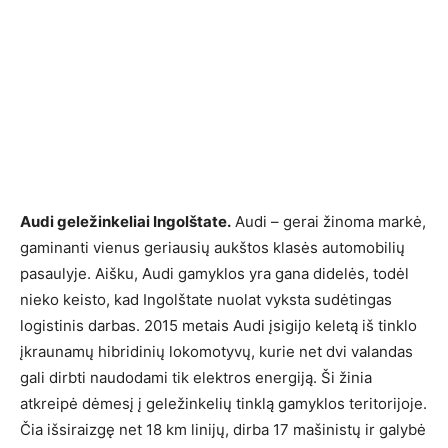
Audi geležinkeliai Ingolštate.
Audi – gerai žinoma markė,
gaminanti vienus geriausių aukštos klasės automobilių
pasaulyje. Aišku, Audi gamyklos yra gana didelės, todėl
nieko keisto, kad Ingolštate nuolat vyksta sudėtingas
logistinis darbas. 2015 metais Audi įsigijo keletą iš tinklo
įkraunamų hibridinių lokomotyvų, kurie net dvi valandas
gali dirbti naudodami tik elektros energiją. Ši žinia
atkreipė dėmesį į geležinkelių tinklą gamyklos teritorijoje.
Čia išsiraizgę net 18 km linijų, dirba 17 mašinistų ir galybė