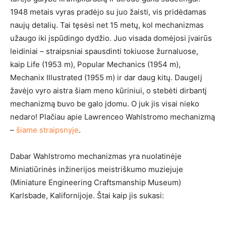
1948 metais vyras pradėjo su juo žaisti, vis pridėdamas
naujų detalių. Tai tęsėsi net 15 metų, kol mechanizmas
užaugo iki įspūdingo dydžio. Juo visada domėjosi įvairūs
leidiniai – straipsniai spausdinti tokiuose žurnaluose,
kaip Life (1953 m), Popular Mechanics (1954 m),
Mechanix Illustrated (1955 m) ir dar daug kitų. Daugelį
žavėjo vyro aistra šiam meno kūriniui, o stebėti dirbantį
mechanizmą buvo be galo įdomu. O juk jis visai nieko
nedaro! Plačiau apie Lawrenceo Wahlstromo mechanizmą
–
šiame straipsnyje
.
Dabar Wahlstromo mechanizmas yra nuolatinėje
Miniatiūrinės inžinerijos meistriškumo muziejuje
(Miniature Engineering Craftsmanship Museum)
Karlsbade, Kalifornijoje. Štai kaip jis sukasi: