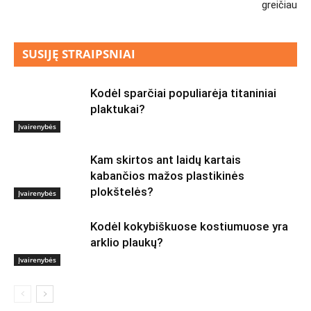
greičiau
SUSIJĘ STRAIPSNIAI
Kodėl sparčiai populiarėja titaniniai
plaktukai?
Įvairenybės
Kam skirtos ant laidų kartais
kabančios mažos plastikinės
plokštelės?
Įvairenybės
Kodėl kokybiškuose kostiumuose yra
arklio plaukų?
Įvairenybės