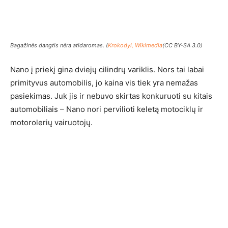
Bagažinės dangtis nėra atidaromas. (
Krokodyl, Wikimedia
(CC BY-SA 3.0)
Nano į priekį gina dviejų cilindrų variklis. Nors tai labai
primityvus automobilis, jo kaina vis tiek yra nemažas
pasiekimas. Juk jis ir nebuvo skirtas konkuruoti su kitais
automobiliais – Nano nori pervilioti keletą motociklų ir
motorolerių vairuotojų.