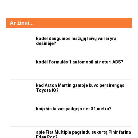
Ar žinai…
kodėl daugumos mažųjų laivų vairai yra
dešinėje?
kodėl Formulės 1 automobiliai neturi ABS?
kad Aston Martin gamoje buvo persirengęs
Toyota iQ?
kaip šis laivas pailgėjo net 31 metru?
apie Fiat Multipla pagrindu sukurtą Pininfarina
Eden Roc?