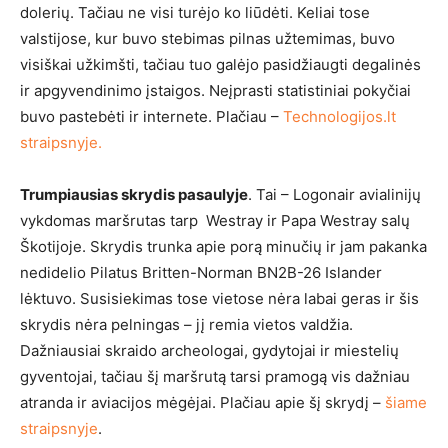
dolerių. Tačiau ne visi turėjo ko liūdėti. Keliai tose
valstijose, kur buvo stebimas pilnas užtemimas, buvo
visiškai užkimšti, tačiau tuo galėjo pasidžiaugti degalinės
ir apgyvendinimo įstaigos. Neįprasti statistiniai pokyčiai
buvo pastebėti ir internete. Plačiau –
Technologijos.lt
straipsnyje.
Trumpiausias skrydis pasaulyje
. Tai – Logonair avialinijų
vykdomas maršrutas tarp Westray ir Papa Westray salų
Škotijoje. Skrydis trunka apie porą minučių ir jam pakanka
nedidelio Pilatus Britten-Norman BN2B-26 Islander
lėktuvo. Susisiekimas tose vietose nėra labai geras ir šis
skrydis nėra pelningas – jį remia vietos valdžia.
Dažniausiai skraido archeologai, gydytojai ir miestelių
gyventojai, tačiau šį maršrutą tarsi pramogą vis dažniau
atranda ir aviacijos mėgėjai. Plačiau apie šį skrydį –
šiame
straipsnyje
.