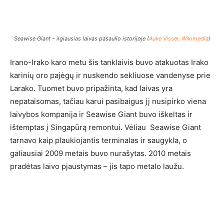
Seawise Giant – ilgiausias laivas pasaulio istorijoje (
Auke Visser, Wikimedia
)
Irano-Irako karo metu šis tanklaivis buvo atakuotas Irako
karinių oro pajėgų ir nuskendo sekliuose vandenyse prie
Larako. Tuomet buvo pripažinta, kad laivas yra
nepataisomas, tačiau karui pasibaigus jį nusipirko viena
laivybos kompanija ir Seawise Giant buvo iškeltas ir
ištemptas į Singapūrą remontui. Vėliau Seawise Giant
tarnavo kaip plaukiojantis terminalas ir saugykla, o
galiausiai 2009 metais buvo nurašytas. 2010 metais
pradėtas laivo pjaustymas – jis tapo metalo laužu.