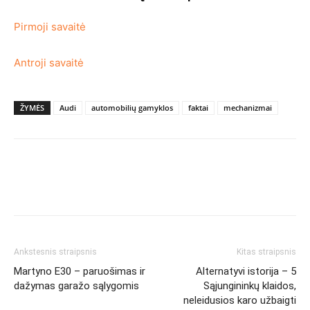
Pirmoji savaitė
Antroji savaitė
ŽYMĖS
Audi
automobilių gamyklos
faktai
mechanizmai
Ankstesnis straipsnis
Kitas straipsnis
Martyno E30 – paruošimas ir
Alternatyvi istorija – 5
dažymas garažo sąlygomis
Sąjungininkų klaidos,
neleidusios karo užbaigti