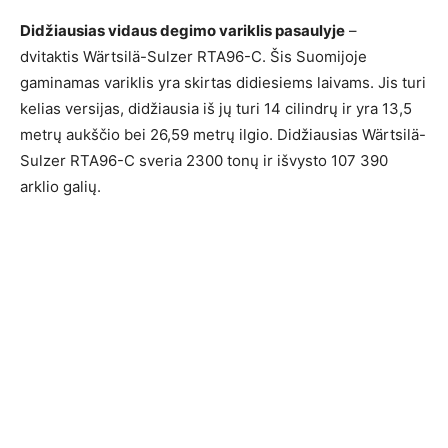
Didžiausias vidaus degimo variklis pasaulyje
–
dvitaktis Wärtsilä-Sulzer RTA96-C. Šis Suomijoje
gaminamas variklis yra skirtas didiesiems laivams. Jis turi
kelias versijas, didžiausia iš jų turi 14 cilindrų ir yra 13,5
metrų aukščio bei 26,59 metrų ilgio. Didžiausias Wärtsilä-
Sulzer RTA96-C sveria 2300 tonų ir išvysto 107 390
arklio galių.