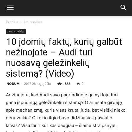
Pradžia
Įvairenybės
Įvairenybės
10 įdomių faktų, kurių galbūt
nežinojote – Audi turi
nuosavą geležinkelių
sistemą? (Video)
NODUM
-
2017 28 rugpjūčio
1868
0
Ar žinojote, kad Audi savo pagrindinėje gamykloje turi
gana įspūdingą geležinkelių sistemą? O ar esate girdėję
apie mechanizmą, kuris visas kruta, juda, bet visiški nieko
nenuveikia? O kokio ilgio buvo didžiausias pasaulio
laivas? Visa tai ir kur kas daugiau – šiame straipsnyje,