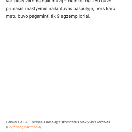
varikliais varomą naikintuvą – Heinkel He 280 buvo
pirmasis reaktyvinis naikintuvas pasaulyje, nors karo
metu buvo pagaminti tik 9 egzemplioriai.
Heinkel He 178 – pirmasis pasaulyje skrendantis reaktyvinis lėktuvas
(
Gryffindor, Wikimedia
)