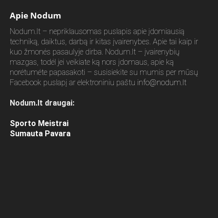
Apie Nodum
Nodum.lt – nepriklausomas puslapis apie įdomiausią
techniką, daiktus, darbą ir kitas įvairenybes. Apie tai kaip ir
kuo žmonės pasaulyje dirba. Nodum.lt – įvairenybių
mazgas, todėl jei veikiate ką nors įdomaus, apie ką
norėtumėte papasakoti – susisiekite su mumis per mūsų
Facebook puslapį ar elektroniniu paštu
info@nodum.lt
Nodum.lt draugai:
Sporto Meistrai
Sumauta Pavara