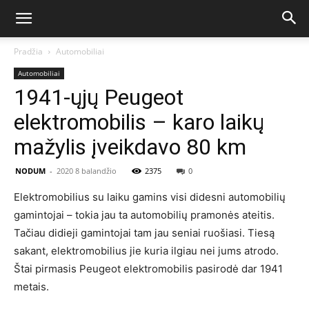
Pradžia
Automobiliai
Automobiliai
1941-ųjų Peugeot
elektromobilis – karo laikų
mažylis įveikdavo 80 km
NODUM
-
2020 8 balandžio
2375
0
Elektromobilius su laiku gamins visi didesni automobilių
gamintojai – tokia jau ta automobilių pramonės ateitis.
Tačiau didieji gamintojai tam jau seniai ruošiasi. Tiesą
sakant, elektromobilius jie kuria ilgiau nei jums atrodo.
Štai pirmasis Peugeot elektromobilis pasirodė dar 1941
metais.