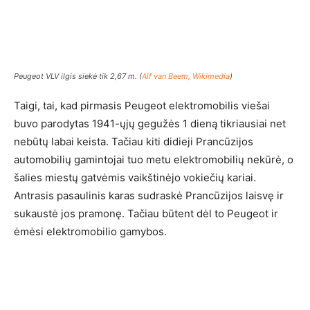
Peugeot VLV ilgis siekė tik 2,67 m. (
Alf van Beem, Wikimedia
)
Taigi, tai, kad pirmasis Peugeot elektromobilis viešai
buvo parodytas 1941-ųjų gegužės 1 dieną tikriausiai net
nebūtų labai keista. Tačiau kiti didieji Prancūzijos
automobilių gamintojai tuo metu elektromobilių nekūrė, o
šalies miestų gatvėmis vaikštinėjo vokiečių kariai.
Antrasis pasaulinis karas sudraskė Prancūzijos laisvę ir
sukaustė jos pramonę. Tačiau būtent dėl to Peugeot ir
ėmėsi elektromobilio gamybos.