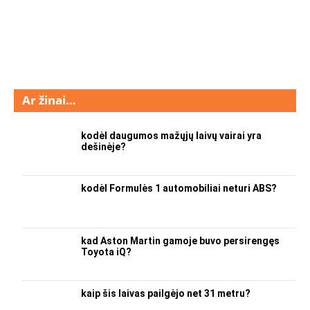
Ar žinai…
kodėl daugumos mažųjų laivų vairai yra
dešinėje?
kodėl Formulės 1 automobiliai neturi ABS?
kad Aston Martin gamoje buvo persirengęs
Toyota iQ?
kaip šis laivas pailgėjo net 31 metru?