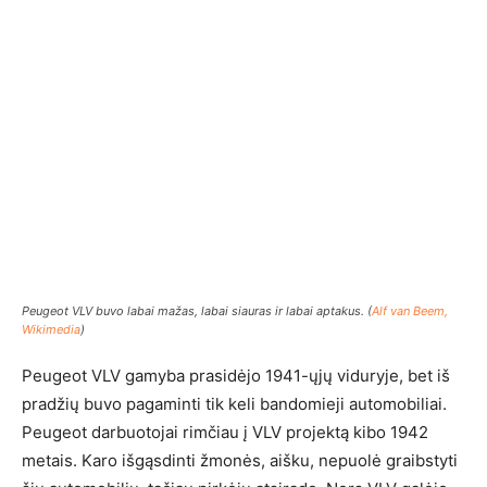
Peugeot VLV buvo labai mažas, labai siauras ir labai aptakus. (
Alf van Beem,
Wikimedia
)
Peugeot VLV gamyba prasidėjo 1941-ųjų viduryje, bet iš
pradžių buvo pagaminti tik keli bandomieji automobiliai.
Peugeot darbuotojai rimčiau į VLV projektą kibo 1942
metais. Karo išgąsdinti žmonės, aišku, nepuolė graibstyti