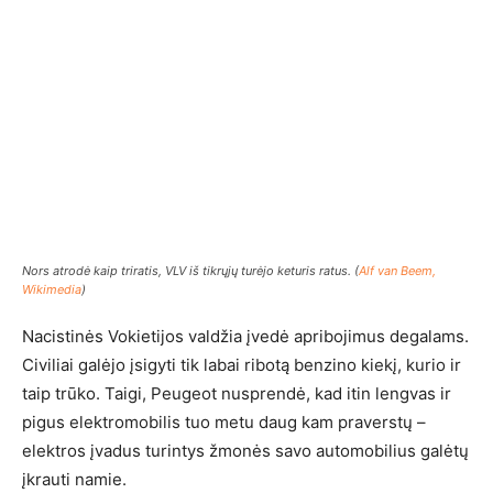
Nors atrodė kaip triratis, VLV iš tikrųjų turėjo keturis ratus. (
Alf van Beem,
Wikimedia
)
Nacistinės Vokietijos valdžia įvedė apribojimus degalams.
Civiliai galėjo įsigyti tik labai ribotą benzino kiekį, kurio ir
taip trūko. Taigi, Peugeot nusprendė, kad itin lengvas ir
pigus elektromobilis tuo metu daug kam praverstų –
elektros įvadus turintys žmonės savo automobilius galėtų
įkrauti namie.