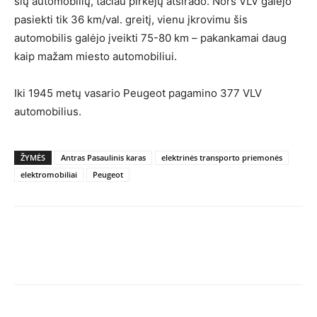
šių automobilių, tačiau pirkėjų atsirado. Nors VLV galėjo
pasiekti tik 36 km/val. greitį, vienu įkrovimu šis
automobilis galėjo įveikti 75-80 km – pakankamai daug
kaip mažam miesto automobiliui.
Iki 1945 metų vasario Peugeot pagamino 377 VLV
automobilius.
ŽYMĖS
Antras Pasaulinis karas
elektrinės transporto priemonės
elektromobiliai
Peugeot