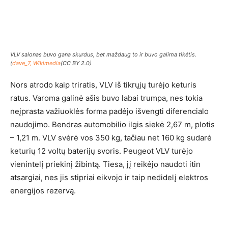
VLV salonas buvo gana skurdus, bet maždaug to ir buvo galima tikėtis.
(
dave_7, Wikimedia
(CC BY 2.0)
Nors atrodo kaip triratis, VLV iš tikrųjų turėjo keturis
ratus. Varoma galinė ašis buvo labai trumpa, nes tokia
neįprasta važiuoklės forma padėjo išvengti diferencialo
naudojimo. Bendras automobilio ilgis siekė 2,67 m, plotis
– 1,21 m. VLV svėrė vos 350 kg, tačiau net 160 kg sudarė
keturių 12 voltų baterijų svoris. Peugeot VLV turėjo
vienintelį priekinį žibintą. Tiesa, jį reikėjo naudoti itin
atsargiai, nes jis stipriai eikvojo ir taip nedidelį elektros
energijos rezervą.