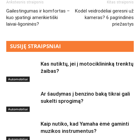
Ankstesnis straipsnis
Kitas straipsnis
Gailestingumas ir komfortas –
Kodėl veidrodėliai geresni už
kuo ypatingi amerikietiški
kameras? 6 pagrindinės
laivai-ligoninės?
priežastys
SUSIJĘ STRAIPSNIAI
Kas nutiktų, jei į motociklininką trenktų
žaibas?
Automobiliai
Ar šaudymas į benzino baką tikrai gali
sukelti sprogimą?
Automobiliai
Kaip nutiko, kad Yamaha ėmė gaminti
muzikos instrumentus?
Automobiliai