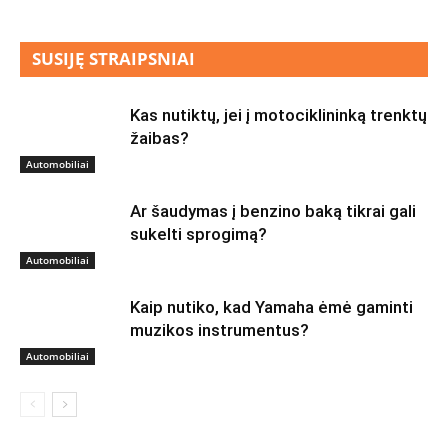
SUSIJĘ STRAIPSNIAI
Kas nutiktų, jei į motociklininką trenktų
žaibas?
Automobiliai
Ar šaudymas į benzino baką tikrai gali
sukelti sprogimą?
Automobiliai
Kaip nutiko, kad Yamaha ėmė gaminti
muzikos instrumentus?
Automobiliai