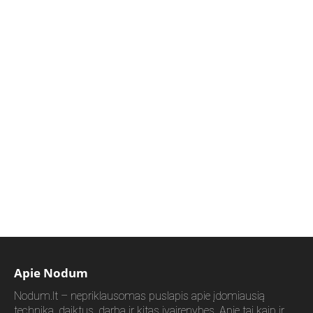
Apie Nodum
Nodum.lt – nepriklausomas puslapis apie įdomiausią
techniką, daiktus, darbą ir kitas įvairenybes. Apie tai kaip ir