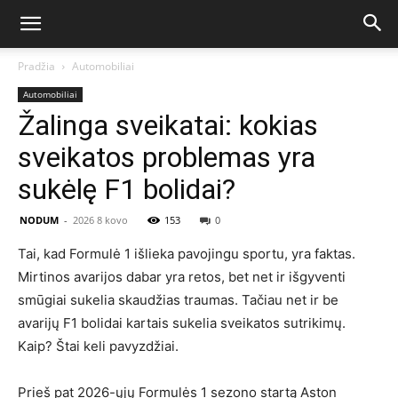
Pradžia
Automobiliai
Automobiliai
Žalinga sveikatai: kokias
sveikatos problemas yra
sukėlę F1 bolidai?
NODUM
-
2026 8 kovo
153
0
Tai, kad Formulė 1 išlieka pavojingu sportu, yra faktas.
Mirtinos avarijos dabar yra retos, bet net ir išgyventi
smūgiai sukelia skaudžias traumas. Tačiau net ir be
avarijų F1 bolidai kartais sukelia sveikatos sutrikimų.
Kaip? Štai keli pavyzdžiai.
Prieš pat 2026-ųjų Formulės 1 sezono startą Aston