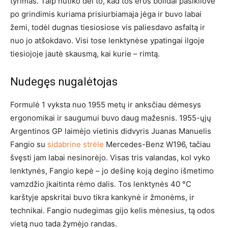
tyrimas. Taip nutiko dėl to, kad tos eros bolidai pasikliovė
po grindimis kuriama prisiurbiamaja jėga ir buvo labai
žemi, todėl dugnas tiesiosiose vis paliesdavo asfaltą ir
nuo jo atšokdavo. Visi tose lenktynėse ypatingai ilgoje
tiesiojoje jautė skausmą, kai kurie – rimtą.
Nudegęs nugalėtojas
Formulė 1 vyksta nuo 1955 metų ir anksčiau dėmesys
ergonomikai ir saugumui buvo daug mažesnis. 1955-ųjų
Argentinos GP laimėjo vietinis didvyris Juanas Manuelis
Fangio su
sidabrine strėle
Mercedes-Benz W196, tačiau
švęsti jam labai nesinorėjo. Visas tris valandas, kol vyko
lenktynės, Fangio kepė – jo dešinę koją degino išmetimo
vamzdžio įkaitinta rėmo dalis. Tos lenktynės 40 °C
karštyje apskritai buvo tikra kankynė ir žmonėms, ir
technikai. Fangio nudegimas gijo kelis mėnesius, tą odos
vietą nuo tada žymėjo randas.