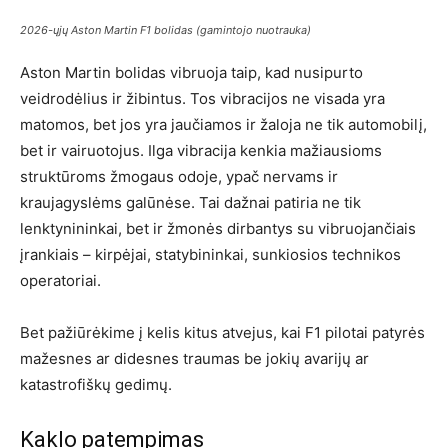
2026-ųjų Aston Martin F1 bolidas (gamintojo nuotrauka)
Aston Martin bolidas vibruoja taip, kad nusipurto
veidrodėlius ir žibintus. Tos vibracijos ne visada yra
matomos, bet jos yra jaučiamos ir žaloja ne tik automobilį,
bet ir vairuotojus. Ilga vibracija kenkia mažiausioms
struktūroms žmogaus odoje, ypač nervams ir
kraujagyslėms galūnėse. Tai dažnai patiria ne tik
lenktynininkai, bet ir žmonės dirbantys su vibruojančiais
įrankiais – kirpėjai, statybininkai, sunkiosios technikos
operatoriai.
Bet pažiūrėkime į kelis kitus atvejus, kai F1 pilotai patyrės
mažesnes ar didesnes traumas be jokių avarijų ar
katastrofiškų gedimų.
Kaklo patempimas