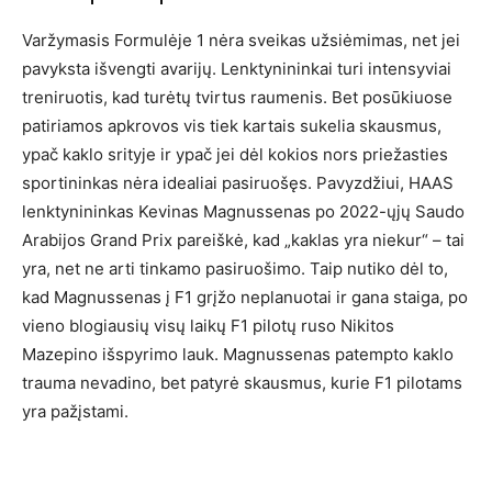
Varžymasis Formulėje 1 nėra sveikas užsiėmimas, net jei
pavyksta išvengti avarijų. Lenktynininkai turi intensyviai
treniruotis, kad turėtų tvirtus raumenis. Bet posūkiuose
patiriamos apkrovos vis tiek kartais sukelia skausmus,
ypač kaklo srityje ir ypač jei dėl kokios nors priežasties
sportininkas nėra idealiai pasiruošęs. Pavyzdžiui, HAAS
lenktynininkas Kevinas Magnussenas po 2022-ųjų Saudo
Arabijos Grand Prix pareiškė, kad „kaklas yra niekur“ – tai
yra, net ne arti tinkamo pasiruošimo. Taip nutiko dėl to,
kad Magnussenas į F1 grįžo neplanuotai ir gana staiga, po
vieno blogiausių visų laikų F1 pilotų ruso Nikitos
Mazepino išspyrimo lauk. Magnussenas patempto kaklo
trauma nevadino, bet patyrė skausmus, kurie F1 pilotams
yra pažįstami.