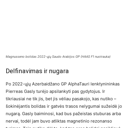
Magnusseno bolidas 2022-ųjų Saudo Arabijos GP (HAAS F1 nuotrauka)
Delfinavimas ir nugara
Po 2022-ųjų Azerbaidžano GP AlphaTauri lenktynininkas
Pierreas Gasly turėjo apsilankyti pas gydytojus. Ir
tikriausiai ne tik jis, bet jis vėliau pasakojo, kas nutiko –
šokinėjantis bolidas ir gatvės trasos nelygumai sužeidė jo
nugarą. Gasly baiminosi, kad bus pažeistas stuburas arba
nervai, todėl jam buvo atliktas magnetinio rezonanso