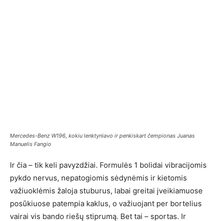
Mercedes-Benz W196, kokiu lenktyniavo ir penkiskart čempionas Juanas
Manuelis Fangio
Ir čia – tik keli pavyzdžiai. Formulės 1 bolidai vibracijomis
pykdo nervus, nepatogiomis sėdynėmis ir kietomis
važiuoklėmis žaloja stuburus, labai greitai įveikiamuose
posūkiuose patempia kaklus, o važiuojant per bortelius
vairai vis bando riešų stiprumą. Bet tai – sportas. Ir