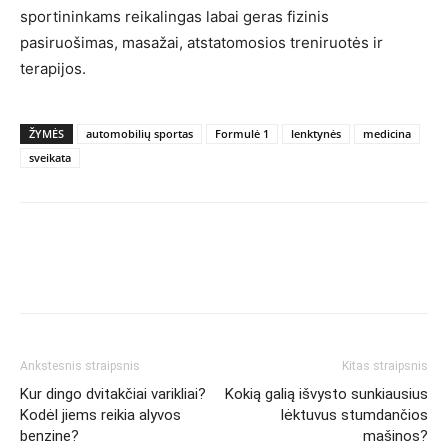
sportininkams reikalingas labai geras fizinis
pasiruošimas, masažai, atstatomosios treniruotės ir
terapijos.
ŽYMĖS
automobilių sportas
Formulė 1
lenktynės
medicina
sveikata
Ankstesnis straipsnis
Kitas straipsnis
Kur dingo dvitakčiai varikliai?
Kokią galią išvysto sunkiausius
Kodėl jiems reikia alyvos
lėktuvus stumdančios
benzine?
mašinos?