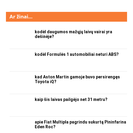
Ar žinai…
kodėl daugumos mažųjų laivų vairai yra
dešinėje?
kodėl Formulės 1 automobiliai neturi ABS?
kad Aston Martin gamoje buvo persirengęs
Toyota iQ?
kaip šis laivas pailgėjo net 31 metru?
apie Fiat Multipla pagrindu sukurtą Pininfarina
Eden Roc?