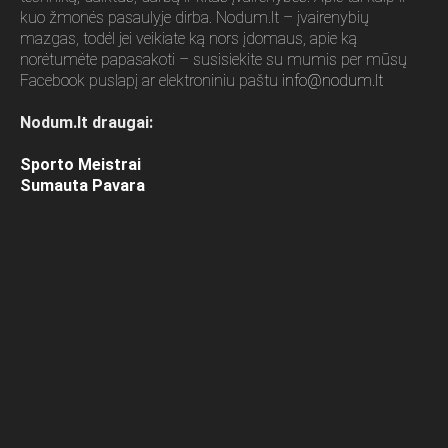
kuo žmonės pasaulyje dirba. Nodum.lt – įvairenybių
mazgas, todėl jei veikiate ką nors įdomaus, apie ką
norėtumėte papasakoti – susisiekite su mumis per mūsų
Facebook puslapį ar elektroniniu paštu
info@nodum.lt
Nodum.lt draugai:
Sporto Meistrai
Sumauta Pavara