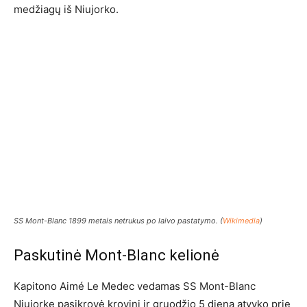
medžiagų iš Niujorko.
SS Mont-Blanc 1899 metais netrukus po laivo pastatymo. (
Wikimedia
)
Paskutinė Mont-Blanc kelionė
Kapitono Aimé Le Medec vedamas SS Mont-Blanc
Niujorke pasikrovė krovinį ir gruodžio 5 dieną atvyko prie