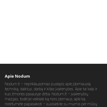
Apie Nodum
Nodum.lt – nepriklausomas puslapis apie įdomiausią
techniką, daiktus, darbą ir kitas įvairenybes. Apie tai kaip ir
kuo žmonės pasaulyje dirba. Nodum.lt – įvairenybių
mazgas, todėl jei veikiate ką nors įdomaus, apie ką
norėtumėte papasakoti – susisiekite su mumis per mūsų