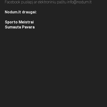
Facebook puslapį ar elektroniniu paštu
info@nodum.lt
Nodum.lt draugai:
Sporto Meistrai
Sumauta Pavara