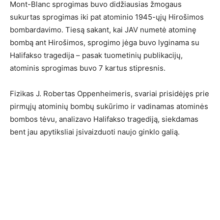
Mont-Blanc sprogimas buvo didžiausias žmogaus
sukurtas sprogimas iki pat atominio 1945-ųjų Hirošimos
bombardavimo. Tiesą sakant, kai JAV numetė atominę
bombą ant Hirošimos, sprogimo jėga buvo lyginama su
Halifakso tragedija – pasak tuometinių publikacijų,
atominis sprogimas buvo 7 kartus stipresnis.
Fizikas J. Robertas Oppenheimeris, svariai prisidėjęs prie
pirmųjų atominių bombų sukūrimo ir vadinamas atominės
bombos tėvu, analizavo Halifakso tragediją, siekdamas
bent jau apytiksliai įsivaizduoti naujo ginklo galią.