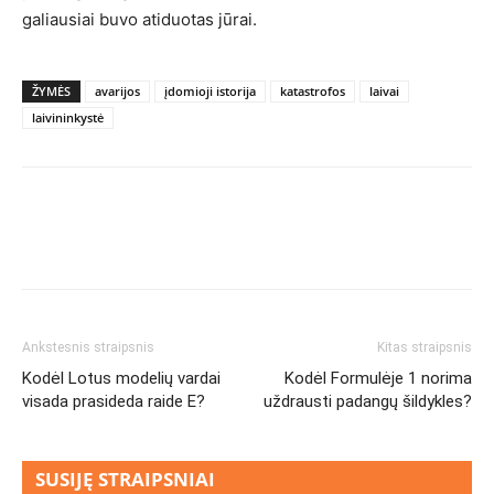
galiausiai buvo atiduotas jūrai.
ŽYMĖS
avarijos
įdomioji istorija
katastrofos
laivai
laivininkystė
Ankstesnis straipsnis
Kitas straipsnis
Kodėl Lotus modelių vardai
Kodėl Formulėje 1 norima
visada prasideda raide E?
uždrausti padangų šildykles?
SUSIJĘ STRAIPSNIAI