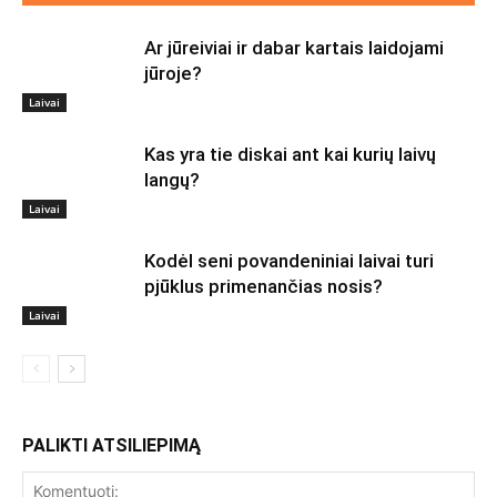
Ar jūreiviai ir dabar kartais laidojami
jūroje?
Laivai
Kas yra tie diskai ant kai kurių laivų
langų?
Laivai
Kodėl seni povandeniniai laivai turi
pjūklus primenančias nosis?
Laivai
PALIKTI ATSILIEPIMĄ