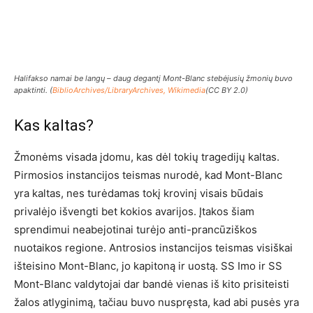
Halifakso namai be langų – daug degantį Mont-Blanc stebėjusių žmonių buvo
apaktinti. (
BiblioArchives/LibraryArchives, Wikimedia
(CC BY 2.0)
Kas kaltas?
Žmonėms visada įdomu, kas dėl tokių tragedijų kaltas.
Pirmosios instancijos teismas nurodė, kad Mont-Blanc
yra kaltas, nes turėdamas tokį krovinį visais būdais
privalėjo išvengti bet kokios avarijos. Įtakos šiam
sprendimui neabejotinai turėjo anti-prancūziškos
nuotaikos regione. Antrosios instancijos teismas visiškai
išteisino Mont-Blanc, jo kapitoną ir uostą. SS Imo ir SS
Mont-Blanc valdytojai dar bandė vienas iš kito prisiteisti
žalos atlyginimą, tačiau buvo nuspręsta, kad abi pusės yra