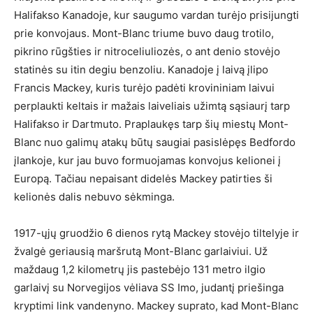
Halifakso Kanadoje, kur saugumo vardan turėjo prisijungti
prie konvojaus. Mont-Blanc triume buvo daug trotilo,
pikrino rūgšties ir nitroceliuliozės, o ant denio stovėjo
statinės su itin degiu benzoliu. Kanadoje į laivą įlipo
Francis Mackey, kuris turėjo padėti krovininiam laivui
perplaukti keltais ir mažais laiveliais užimtą sąsiaurį tarp
Halifakso ir Dartmuto. Praplaukęs tarp šių miestų Mont-
Blanc nuo galimų atakų būtų saugiai pasislėpęs Bedfordo
įlankoje, kur jau buvo formuojamas konvojus kelionei į
Europą. Tačiau nepaisant didelės Mackey patirties ši
kelionės dalis nebuvo sėkminga.
1917-ųjų gruodžio 6 dienos rytą Mackey stovėjo tiltelyje ir
žvalgė geriausią maršrutą Mont-Blanc garlaiviui. Už
maždaug 1,2 kilometrų jis pastebėjo 131 metro ilgio
garlaivį su Norvegijos vėliava SS Imo, judantį priešinga
kryptimi link vandenyno. Mackey suprato, kad Mont-Blanc