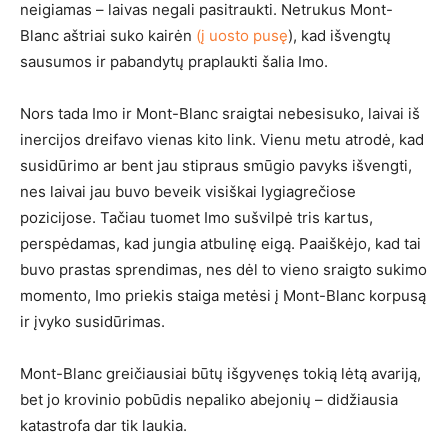
neigiamas – laivas negali pasitraukti. Netrukus Mont-
Blanc aštriai suko kairėn
(į uosto pusę
), kad išvengtų
sausumos ir pabandytų praplaukti šalia Imo.
Nors tada Imo ir Mont-Blanc sraigtai nebesisuko, laivai iš
inercijos dreifavo vienas kito link. Vienu metu atrodė, kad
susidūrimo ar bent jau stipraus smūgio pavyks išvengti,
nes laivai jau buvo beveik visiškai lygiagrečiose
pozicijose. Tačiau tuomet Imo sušvilpė tris kartus,
perspėdamas, kad jungia atbulinę eigą. Paaiškėjo, kad tai
buvo prastas sprendimas, nes dėl to vieno sraigto sukimo
momento, Imo priekis staiga metėsi į Mont-Blanc korpusą
ir įvyko susidūrimas.
Mont-Blanc greičiausiai būtų išgyvenęs tokią lėtą avariją,
bet jo krovinio pobūdis nepaliko abejonių – didžiausia
katastrofa dar tik laukia.