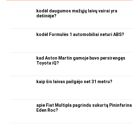
kodėl daugumos mažųjų laivų vairai yra
dešinėje?
kodėl Formulės 1 automobiliai neturi ABS?
kad Aston Martin gamoje buvo persirengęs
Toyota iQ?
kaip šis laivas pailgėjo net 31 metru?
apie Fiat Multipla pagrindu sukurtą Pininfarina
Eden Roc?