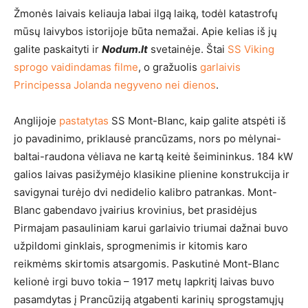
Žmonės laivais keliauja labai ilgą laiką, todėl katastrofų
mūsų laivybos istorijoje būta nemažai. Apie kelias iš jų
galite paskaityti ir
Nodum.lt
svetainėje. Štai
SS Viking
sprogo vaidindamas filme
, o gražuolis
garlaivis
Principessa Jolanda negyveno nei dienos
.
Anglijoje
pastatytas
SS Mont-Blanc, kaip galite atspėti iš
jo pavadinimo, priklausė prancūzams, nors po mėlynai-
baltai-raudona vėliava ne kartą keitė šeimininkus. 184 kW
galios laivas pasižymėjo klasikine plienine konstrukcija ir
savigynai turėjo dvi nedidelio kalibro patrankas. Mont-
Blanc gabendavo įvairius krovinius, bet prasidėjus
Pirmajam pasauliniam karui garlaivio triumai dažnai buvo
užpildomi ginklais, sprogmenimis ir kitomis karo
reikmėms skirtomis atsargomis. Paskutinė Mont-Blanc
kelionė irgi buvo tokia – 1917 metų lapkritį laivas buvo
pasamdytas į Prancūziją atgabenti karinių sprogstamųjų