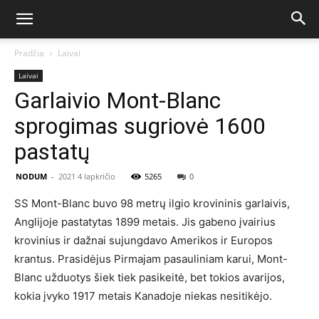
Pradžia
Laivai
Laivai
Garlaivio Mont-Blanc
sprogimas sugriovė 1600
pastatų
NODUM
-
2021 4 lapkričio
5265
0
SS Mont-Blanc buvo 98 metrų ilgio krovininis garlaivis,
Anglijoje pastatytas 1899 metais. Jis gabeno įvairius
krovinius ir dažnai sujungdavo Amerikos ir Europos
krantus. Prasidėjus Pirmajam pasauliniam karui, Mont-
Blanc užduotys šiek tiek pasikeitė, bet tokios avarijos,
kokia įvyko 1917 metais Kanadoje niekas nesitikėjo.