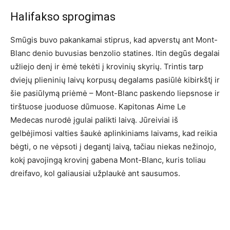
Halifakso sprogimas
Smūgis buvo pakankamai stiprus, kad apverstų ant Mont-
Blanc denio buvusias benzolio statines. Itin degūs degalai
užliejo denį ir ėmė tekėti į krovinių skyrių. Trintis tarp
dviejų plieninių laivų korpusų degalams pasiūlė kibirkštį ir
šie pasiūlymą priėmė – Mont-Blanc paskendo liepsnose ir
tirštuose juoduose dūmuose. Kapitonas Aime Le
Medecas nurodė įgulai palikti laivą. Jūreiviai iš
gelbėjimosi valties šaukė aplinkiniams laivams, kad reikia
bėgti, o ne vėpsoti į degantį laivą, tačiau niekas nežinojo,
kokį pavojingą krovinį gabena Mont-Blanc, kuris toliau
dreifavo, kol galiausiai užplaukė ant sausumos.