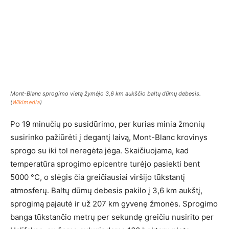
Mont-Blanc sprogimo vietą žymėjo 3,6 km aukščio baltų dūmų debesis.
(
Wikimedia
)
Po 19 minučių po susidūrimo, per kurias minia žmonių
susirinko pažiūrėti į degantį laivą, Mont-Blanc krovinys
sprogo su iki tol neregėta jėga. Skaičiuojama, kad
temperatūra sprogimo epicentre turėjo pasiekti bent
5000 °C, o slėgis čia greičiausiai viršijo tūkstantį
atmosferų. Baltų dūmų debesis pakilo į 3,6 km aukštį,
sprogimą pajautė ir už 207 km gyvenę žmonės. Sprogimo
banga tūkstančio metrų per sekundę greičiu nusirito per