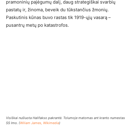
pramoninių pajėgumų dalį, daug strategiškai svarbių
pastatų ir, žinoma, beveik du tūkstančius žmonių.
Paskutinis kūnas buvo rastas tik 1919-ųjų vasarą –
pusantrų metų po katastrofos.
Visiškai nušluota Halifakso pakrantė. Tolumoje matomas ant kranto numestas
SS Imo. (
Wiliam James, Wikimedia
)