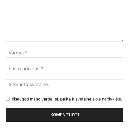
Išsaugoti mano vardą, el. paštą ir svetainę šioje naršyklėje.