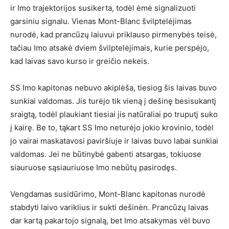
ir Imo trajektorijos susikerta, todėl ėmė signalizuoti
garsiniu signalu. Vienas Mont-Blanc švilptelėjimas
nurodė, kad prancūzų laiuvui priklauso pirmenybės teisė,
tačiau Imo atsakė dviem švilptelėjimais, kurie perspėjo,
kad laivas savo kurso ir greičio nekeis.
SS Imo kapitonas nebuvo akiplėša, tiesiog šis laivas buvo
sunkiai valdomas. Jis turėjo tik vieną į dešinę besisukantį
sraigtą, todėl plaukiant tiesiai jis natūraliai po truputį suko
į kairę. Be to, tąkart SS Imo neturėjo jokio krovinio, todėl
jo vairai maskatavosi paviršiuje ir laivas buvo labai sunkiai
valdomas. Jei ne būtinybė gabenti atsargas, tokiuose
siauruose sąsiauriuose Imo nebūtų pasirodęs.
Vengdamas susidūrimo, Mont-Blanc kapitonas nurodė
stabdyti laivo variklius ir sukti dešinėn. Prancūzų laivas
dar kartą pakartojo signalą, bet Imo atsakymas vėl buvo