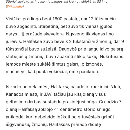
Stipriai suniokotas ir cunamio bangos ant kranto nublokštas SS Imo.
(
Wikimedia
)
Visiškai pradingo bent 1600 pastatų, dar 12 tūkstančių
buvo apgadinti. Stebėtina, bet žuvo tik vienas įgulos
narys – jį pražudė skeveldra. Išgyveno tik vienas Imo
jūreivis. Halifakse žuvo beveik 2 tūkstančiai žmonių, dar 9
tūkstančiai buvo sužeisti. Daugybė prie langų laivo gaisrą
stebėjusių žmonių, buvo apakinti stiklo šukių. Nukritusios
lempos mieste sukėlė šimtus gaisrų, o žmonės,
manantys, kad puola vokiečiai, ėmė panikuoti.
Iš karto po nelaimės į Halifaksą pajudėjo traukiniai iš kitų
Kanados miestų ir JAV, tačiau jau kitą dieną visus
gelbėjimo darbus sustabdė prasidėjusi pūga. Gruodžio 7
dieną Halifaksą apklojo 41 centimetro storio sniego
antklodė, kuri nebeleido ieškoti po griuvėsiais galbūt
išgyvenusių žmonių. Halifaksas prarado didelę