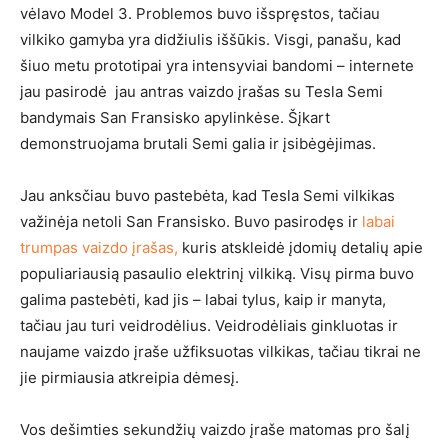
vėlavo Model 3. Problemos buvo išspręstos, tačiau
vilkiko gamyba yra didžiulis iššūkis. Visgi, panašu, kad
šiuo metu prototipai yra intensyviai bandomi – internete
jau pasirodė jau antras vaizdo įrašas su Tesla Semi
bandymais San Fransisko apylinkėse. Šįkart
demonstruojama brutali Semi galia ir įsibėgėjimas.
Jau anksčiau buvo pastebėta, kad Tesla Semi vilkikas
važinėja netoli San Fransisko. Buvo pasirodęs ir
labai
trumpas vaizdo įrašas,
kuris atskleidė įdomių detalių apie
populiariausią pasaulio elektrinį vilkiką. Visų pirma buvo
galima pastebėti, kad jis – labai tylus, kaip ir manyta,
tačiau jau turi veidrodėlius. Veidrodėliais ginkluotas ir
naujame vaizdo įraše užfiksuotas vilkikas, tačiau tikrai ne
jie pirmiausia atkreipia dėmesį.
Vos dešimties sekundžių vaizdo įraše matomas pro šalį