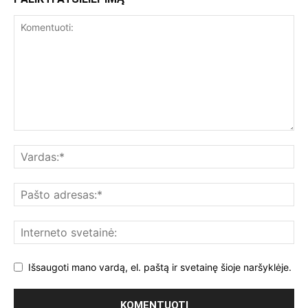
Išsaugoti mano vardą, el. paštą ir svetainę šioje naršyklėje.