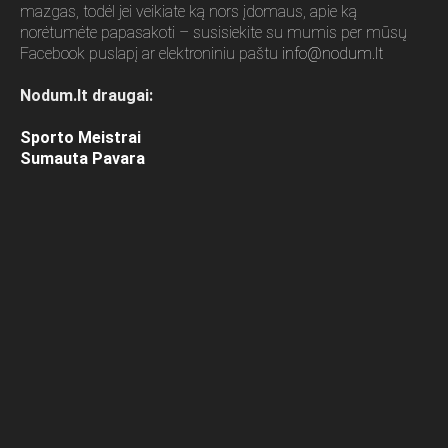
mazgas, todėl jei veikiate ką nors įdomaus, apie ką
norėtumėte papasakoti – susisiekite su mumis per mūsų
Facebook puslapį ar elektroniniu paštu
info@nodum.lt
Nodum.lt draugai:
Sporto Meistrai
Sumauta Pavara