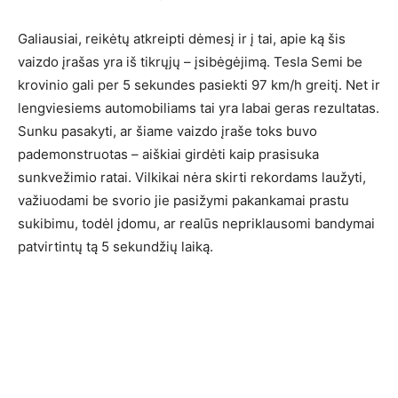
Galiausiai, reikėtų atkreipti dėmesį ir į tai, apie ką šis
vaizdo įrašas yra iš tikrųjų – įsibėgėjimą. Tesla Semi be
krovinio gali per 5 sekundes pasiekti 97 km/h greitį. Net ir
lengviesiems automobiliams tai yra labai geras rezultatas.
Sunku pasakyti, ar šiame vaizdo įraše toks buvo
pademonstruotas – aiškiai girdėti kaip prasisuka
sunkvežimio ratai. Vilkikai nėra skirti rekordams laužyti,
važiuodami be svorio jie pasižymi pakankamai prastu
sukibimu, todėl įdomu, ar realūs nepriklausomi bandymai
patvirtintų tą 5 sekundžių laiką.