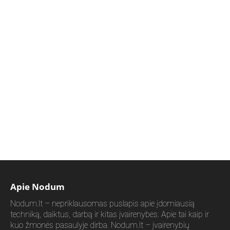
Apie Nodum
Nodum.lt – nepriklausomas puslapis apie įdomiausią
techniką, daiktus, darbą ir kitas įvairenybes. Apie tai kaip ir
kuo žmonės pasaulyje dirba. Nodum.lt – įvairenybių