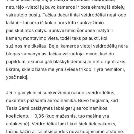
neturėjo -vietoj jų buvo kameros ir pora ekranų iš abiejų
vairuotojo pusių. Tačiau dabartiniai veidrodėliai neatrodo
laikini – tai nėra iš kokio nors kito sunkvežimio
pasiskolintos dalys. Sunkvežimio šonuose matyti ir
kamerų montavimo vieta, todėl teks palaukti, kol
sužinosime tiksliau. Beje, kameros vietoj veidrodėlių nėra
blogas sumanymas, tačiau vairuotojai mano, kad du
papildomi ekranai gali blaškyti dėmesį ar net dirginti akis.
Ekranų skleidžiama mėlyna šviesa trikdo ir yra nemaloni,
ypač naktį.
Jei ir gamykliniai sunkvežimiai naudos veidrodėlius,
nukentės pažadėta aerodinamika. Buvo teigiama, kad
Tesla Semi pasižymės labai gerų aerodinamikos
koeficientu – 0,36 (kuo mažesnis, tuo mašina yra
aptakesnė). Veidrodėliai tam tikrai šiek tiek pakenks,
tačiau kažin ar tai atsispindės nuvažiuojamame atstume.