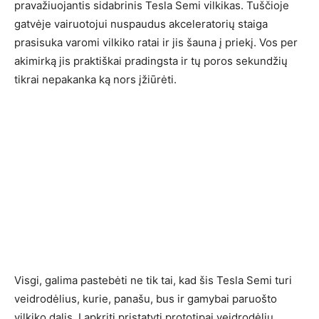
pravažiuojantis sidabrinis Tesla Semi vilkikas. Tuščioje
gatvėje vairuotojui nuspaudus akceleratorių staiga
prasisuka varomi vilkiko ratai ir jis šauna į priekį. Vos per
akimirką jis praktiškai pradingsta ir tų poros sekundžių
tikrai nepakanka ką nors įžiūrėti.
Visgi, galima pastebėti ne tik tai, kad šis Tesla Semi turi
veidrodėlius, kurie, panašu, bus ir gamybai paruošto
vilkiko dalis. Lapkritį pristatyti prototipai veidrodėlių