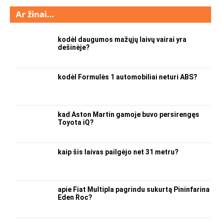
Ar žinai…
kodėl daugumos mažųjų laivų vairai yra
dešinėje?
kodėl Formulės 1 automobiliai neturi ABS?
kad Aston Martin gamoje buvo persirengęs
Toyota iQ?
kaip šis laivas pailgėjo net 31 metru?
apie Fiat Multipla pagrindu sukurtą Pininfarina
Eden Roc?