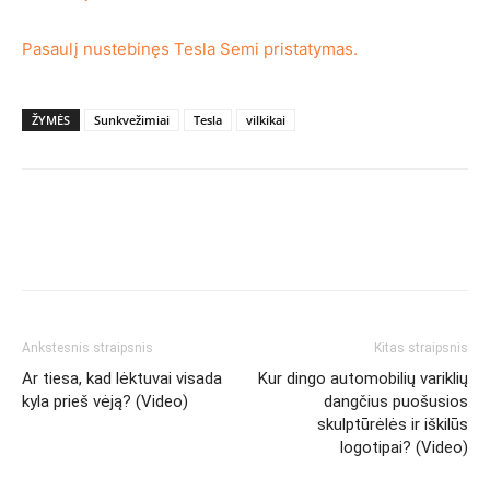
Pasaulį nustebinęs Tesla Semi pristatymas.
ŽYMĖS
Sunkvežimiai
Tesla
vilkikai
Ankstesnis straipsnis
Kitas straipsnis
Ar tiesa, kad lėktuvai visada
Kur dingo automobilių variklių
kyla prieš vėją? (Video)
dangčius puošusios
skulptūrėlės ir iškilūs
logotipai? (Video)