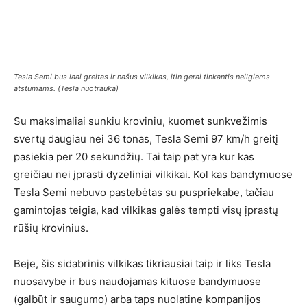
Tesla Semi bus laai greitas ir našus vilkikas, itin gerai tinkantis neilgiems
atstumams. (Tesla nuotrauka)
Su maksimaliai sunkiu kroviniu, kuomet sunkvežimis
svertų daugiau nei 36 tonas, Tesla Semi 97 km/h greitį
pasiekia per 20 sekundžių. Tai taip pat yra kur kas
greičiau nei įprasti dyzeliniai vilkikai. Kol kas bandymuose
Tesla Semi nebuvo pastebėtas su puspriekabe, tačiau
gamintojas teigia, kad vilkikas galės tempti visų įprastų
rūšių krovinius.
Beje, šis sidabrinis vilkikas tikriausiai taip ir liks Tesla
nuosavybe ir bus naudojamas kituose bandymuose
(galbūt ir saugumo) arba taps nuolatine kompanijos