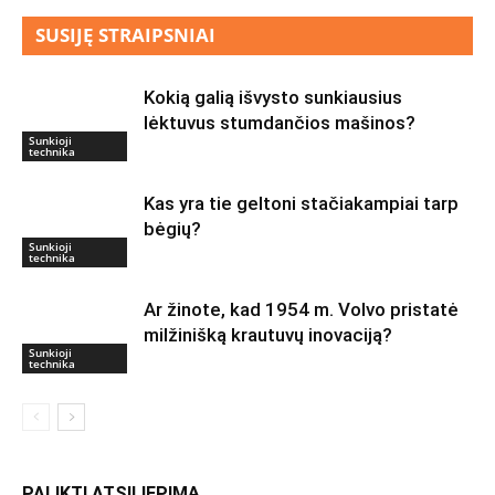
SUSIJĘ STRAIPSNIAI
Kokią galią išvysto sunkiausius
lėktuvus stumdančios mašinos?
Sunkioji
technika
Kas yra tie geltoni stačiakampiai tarp
bėgių?
Sunkioji
technika
Ar žinote, kad 1954 m. Volvo pristatė
milžinišką krautuvų inovaciją?
Sunkioji
technika
PALIKTI ATSILIEPIMĄ