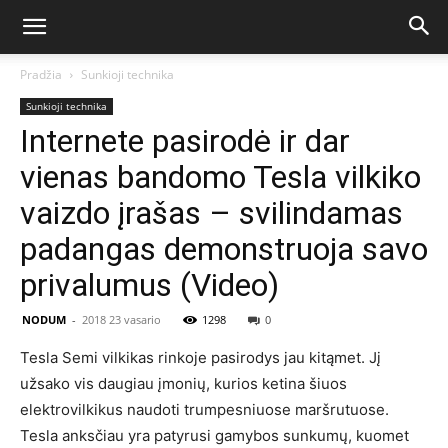
Pradžia
Sunkioji technika
Sunkioji technika
Internete pasirodė ir dar
vienas bandomo Tesla vilkiko
vaizdo įrašas – svilindamas
padangas demonstruoja savo
privalumus (Video)
NODUM
-
2018 23 vasario
1298
0
Tesla Semi vilkikas rinkoje pasirodys jau kitąmet. Jį
užsako vis daugiau įmonių, kurios ketina šiuos
elektrovilkikus naudoti trumpesniuose maršrutuose.
Tesla anksčiau yra patyrusi gamybos sunkumų, kuomet