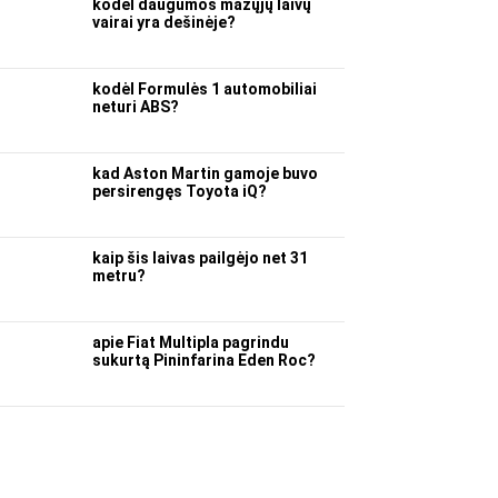
kodėl daugumos mažųjų laivų
vairai yra dešinėje?
kodėl Formulės 1 automobiliai
neturi ABS?
kad Aston Martin gamoje buvo
persirengęs Toyota iQ?
kaip šis laivas pailgėjo net 31
metru?
apie Fiat Multipla pagrindu
sukurtą Pininfarina Eden Roc?