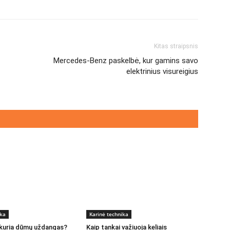
Kitas straipsnis
Mercedes-Benz paskelbė, kur gamins savo
elektrinius visureigius
ika
Karinė technika
 kuria dūmų uždangas?
Kaip tankai važiuoja keliais