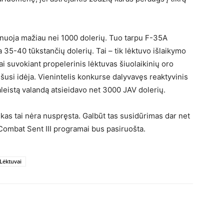
inuoja mažiau nei 1000 dolerių. Tuo tarpu F-35A
 35-40 tūkstančių dolerių. Tai – tik lėktuvo išlaikymo
ai suvokiant propelerinis lėktuvas šiuolaikinių oro
šusi idėja. Vienintelis konkurse dalyvavęs reaktyvinis
leistą valandą atsieidavo net 3000 JAV dolerių.
ol kas tai nėra nuspręsta. Galbūt tas susidūrimas dar net
 Combat Sent III programai bus pasiruošta.
Lėktuvai