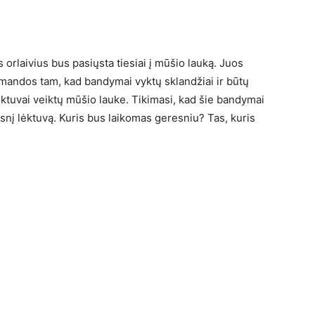
orlaivius bus pasiųsta tiesiai į mūšio lauką. Juos
 komandos tam, kad bandymai vyktų sklandžiai ir būtų
lėktuvai veiktų mūšio lauke. Tikimasi, kad šie bandymai
snį lėktuvą. Kuris bus laikomas geresniu? Tas, kuris