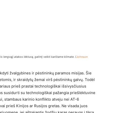
 lengvąjį atakos lėktuvą, galintį veikti karštame klimate. (
Johnson
kdyti žvalgybines ir pėstininkų paramos misijas. Šie
ketomis, ir skraidytų žemai virš pėstininkų galvų. Todėl
kariaus prieš prastai technologiškai išsivysčiusius
us susidurti su technologiškai pažangia priešlėktuvine
ui, stambaus karinio konflikto atveju nei AT-6
ai prieš Kinijos ar Rusijos gretas. Ne visada juos
riuomenę, jei aštrėjantis žodžių karas peraugs į tikrą