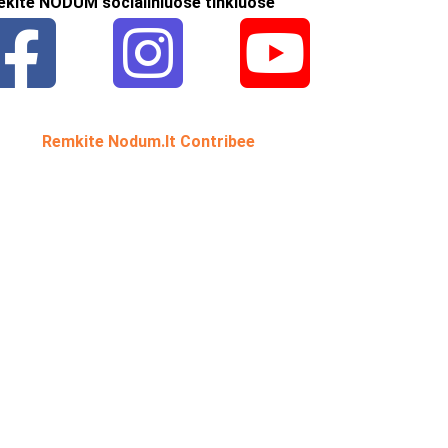
ekite NODUM socialiniuose tinkluose
Remkite Nodum.lt Contribee