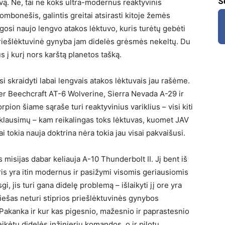
S
vą. Ne, tai ne koks ultra-modernus reaktyvinis
bombonešis, galintis greitai atsirasti kitoje žemės
lgosi naujo lengvo atakos lėktuvo, kuris turėtų gebėti
ur priešlėktuvinė gynyba jam didelės grėsmės nekeltų. Du
s į kurį nors karštą planetos tašką.
i skraidyti labai lengvais atakos lėktuvais jau rašėme.
r Beechcraft AT-6 Wolverine, Sierra Nevada A-29 ir
pion šiame sąraše turi reaktyvinius variklius – visi kiti
ai klausimų – kam reikalingas toks lėktuvas, kuomet JAV
i tokia nauja doktrina nėra tokia jau visai pakvaišusi.
misijas dabar keliauja A-10 Thunderbolt II. Jį bent iš
ris yra itin modernus ir pasižymi visomis geriausiomis
i, jis turi gana didelę problemą – išlaikyti jį ore yra
ešas neturi stiprios priešlėktuvinės gynybos
Pakanka ir kur kas pigesnio, mažesnio ir paprastesnio
ikėtų didelės inžinierių komandos, o ir pilotų