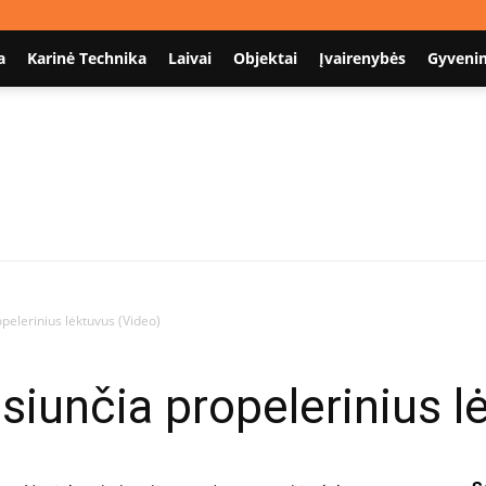
a
Karinė Technika
Laivai
Objektai
Įvairenybės
Gyveni
Nodum.lt
opelerinius lėktuvus (Video)
siunčia propelerinius l