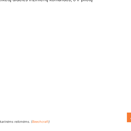
 karinėms reikmėms. (
Beechcraft
)