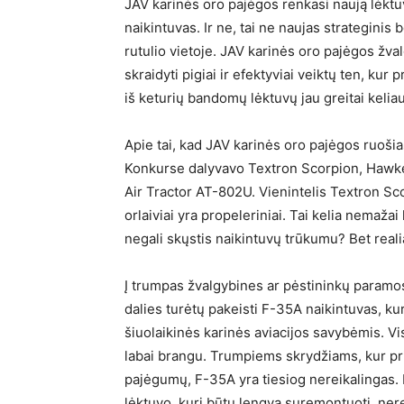
JAV karinės oro pajėgos renkasi naują lėktu
naikintuvas. Ir ne, tai ne naujas strateginis 
rutulio vietoje. JAV karinės oro pajėgos žva
skraidyti pigiai ir efektyviai veiktų ten, k
iš keturių bandomų lėktuvų jau greitai keliau
Apie tai, kad JAV karinės oro pajėgos ruošias
Konkurse dalyvavo Textron Scorpion, Hawke
Air Tractor AT-802U. Vienintelis Textron Scor
orlaiviai yra propeleriniai. Tai kelia nemaž
negali skųstis naikintuvų trūkumu? Bet realia
Į trumpas žvalgybines ar pėstininkų paramos 
dalies turėtų pakeisti F-35A naikintuvas, ku
šiuolaikinės karinės aviacijos savybėmis. Visg
labai brangu. Trumpiems skrydžiams, kur pri
pajėgumų, F-35A yra tiesiog nereikalingas. 
lėktuvo, kurį būtų lengva suremontuoti, nere