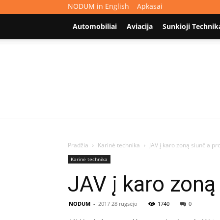
NODUM in English
Apkasai
Automobiliai
Aviacija
Sunkioji Technik
Pradžia
Karinė technika
JAV į karo zoną siunčia pr
Karinė technika
JAV į karo zoną 
NODUM
-
2017 28 rugsėjo
1740
0