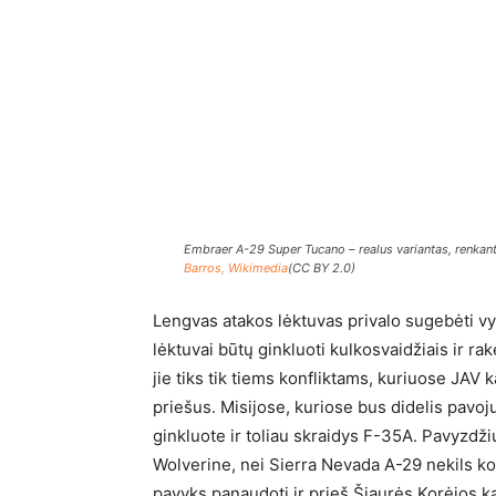
Embraer A-29 Super Tucano – realus variantas, renkantis
Barros, Wikimedia
(CC BY 2.0)
Lengvas atakos lėktuvas privalo sugebėti vy
lėktuvai būtų ginkluoti kulkosvaidžiais ir ra
jie tiks tik tiems konfliktams, kuriuose JAV 
priešus. Misijose, kuriose bus didelis pavoj
ginkluote ir toliau skraidys F-35A. Pavyzdži
Wolverine, nei Sierra Nevada A-29 nekils kov
pavyks panaudoti ir prieš Šiaurės Korėjos ka