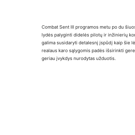
Combat Sent III programos metu po du šiuos 
lydės palyginti didelės pilotų ir inžinierių
galima susidaryti detalesnį įspūdį kaip šie 
realaus karo sąlygomis padės išsirinkti gere
geriau įvykdys nurodytas užduotis.