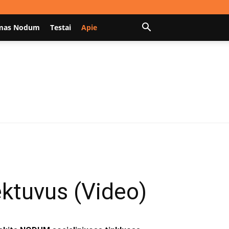
mas Nodum
Testai
Apie
ėktuvus (Video)