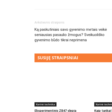
Ankstesnis straipsnis
Ką paskutiniais savo gyvenimo metais veikė
seniausias pasaulio žmogus? Sveikuoliško
gyvenimo būdo tikrai neprimena
SUSIJĘ STRAIPSNIAI
Karinė technika
Karinė techn
Eksperimentinis ZB47 slepia
Kaip tankai