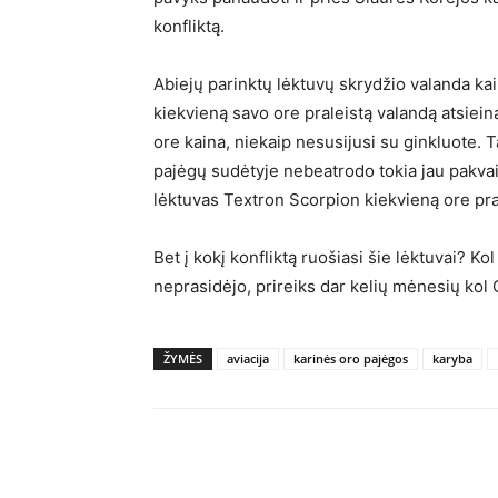
konfliktą.
Abiejų parinktų lėktuvų skrydžio valanda ka
kiekvieną savo ore praleistą valandą atsieina
ore kaina, niekaip nesusijusi su ginkluote. T
pajėgų sudėtyje nebeatrodo tokia jau pakvai
lėktuvas Textron Scorpion kiekvieną ore pra
Bet į kokį konfliktą ruošiasi šie lėktuvai? K
neprasidėjo, prireiks dar kelių mėnesių kol
ŽYMĖS
aviacija
karinės oro pajėgos
karyba