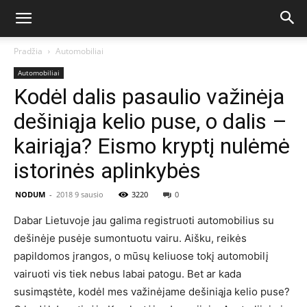
Pradžia
Automobiliai
Automobiliai
Kodėl dalis pasaulio važinėja
dešiniąja kelio puse, o dalis –
kairiąja? Eismo kryptį nulėmė
istorinės aplinkybės
NODUM
-
2018 9 sausio
3220
0
Dabar Lietuvoje jau galima registruoti automobilius su
dešinėje pusėje sumontuotu vairu. Aišku, reikės
papildomos įrangos, o mūsų keliuose tokį automobilį
vairuoti vis tiek nebus labai patogu. Bet ar kada
susimąstėte, kodėl mes važinėjame dešiniąja kelio puse?