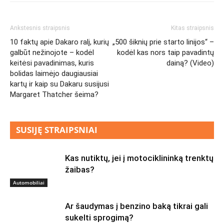
Ankstesnis straipsnis
Kitas straipsnis
10 faktų apie Dakaro ralį, kurių
„500 šiknių prie starto linijos“ –
galbūt nežinojote – kodėl
kodėl kas nors taip pavadintų
keitėsi pavadinimas, kuris
dainą? (Video)
bolidas laimėjo daugiausiai
kartų ir kaip su Dakaru susijusi
Margaret Thatcher šeima?
SUSIJĘ STRAIPSNIAI
Kas nutiktų, jei į motociklininką trenktų
žaibas?
Automobiliai
Ar šaudymas į benzino baką tikrai gali
sukelti sprogimą?