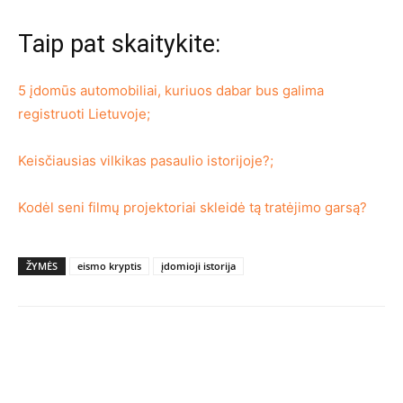
Taip pat skaitykite:
5 įdomūs automobiliai, kuriuos dabar bus galima
registruoti Lietuvoje;
Keisčiausias vilkikas pasaulio istorijoje?;
Kodėl seni filmų projektoriai skleidė tą tratėjimo garsą?
ŽYMĖS
eismo kryptis
įdomioji istorija