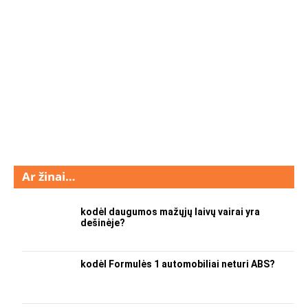
Ar žinai…
kodėl daugumos mažųjų laivų vairai yra
dešinėje?
kodėl Formulės 1 automobiliai neturi ABS?