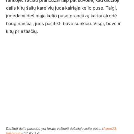
rankoje. Tačiau prancūzai taip pat suvokė, kad didžioji
dalis kitų šalių kareivių juda kairiąja kelio puse. Taigi,
judėdami dešiniąja kelio puse prancūzų kariai atrodė
bauginančiai, juos pasitikti buvo sunkiau. Visgi, buvo ir
kitų priežasčių.
Didžioji dalis pasaulio yra įpratę važinėti dešiniąja kelip puse. (
Axion23,
Wikimedia
(CC BY 2.0)