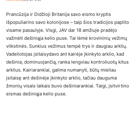
Prancūzija ir Didžioji Britanija savo eismo kryptis
išpopuliarino savo kolonijose – taip šios tradicijos paplito
visame pasaulyje. Visgi, JAV dar 18 amžiuje pradėjo
važinėti dešiniąja kelio puse. Tai lėmė krovininių vežimų
vilkstinės. Sunkius vežimus tempė trys ir daugiau arklių.
Vadeliotojas įsitaisydavo ant kairėje įkinkyto arklio, kad
dešinia, dominuojančią, ranka lengviau kontroliuotų kitus
arklius. Kairiarankiai, galima numanyti, būtų mieliau
įsitaisę ant dešinėje įkinkyto arklio, tačiau dauguma
žmonių visais laikais buvo dešiniarankiai. Taigi, įsitvirtino
eismas dešiniąja kelio puse.