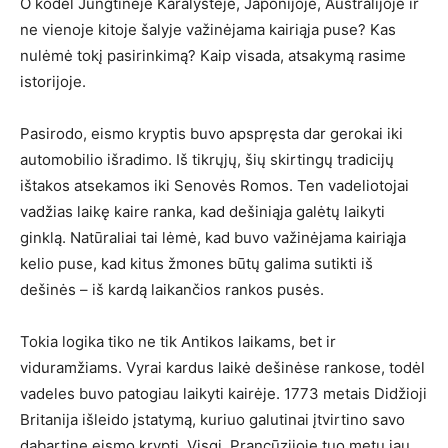
O kodėl Jungtinėje Karalystėje, Japonijoje, Australijoje ir
ne vienoje kitoje šalyje važinėjama kairiąja puse? Kas
nulėmė tokį pasirinkimą? Kaip visada, atsakymą rasime
istorijoje.
Pasirodo, eismo kryptis buvo apspręsta dar gerokai iki
automobilio išradimo. Iš tikrųjų, šių skirtingų tradicijų
ištakos atsekamos iki Senovės Romos. Ten vadeliotojai
vadžias laikę kaire ranka, kad dešiniąja galėtų laikyti
ginklą. Natūraliai tai lėmė, kad buvo važinėjama kairiąja
kelio puse, kad kitus žmones būtų galima sutikti iš
dešinės – iš kardą laikančios rankos pusės.
Tokia logika tiko ne tik Antikos laikams, bet ir
viduramžiams. Vyrai kardus laikė dešinėse rankose, todėl
vadeles buvo patogiau laikyti kairėje. 1773 metais Didžioji
Britanija išleido įstatymą, kuriuo galutinai įtvirtino savo
dabartinę eismo kryptį. Visgi, Prancūzijoje tuo metu jau