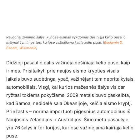
Raudonai žymimo šalys, kuriose eismas vykdomas dešiniąja kelio puse, o
mėlynai žymimos tos, kuriose važinėjama kairia kelio puse. (
Benjamin D.
Esham, Wikimedia
)
Didžioji pasaulio dalis važinėja dešiniąja kelio puse, kaip
ir mes. Prisitaikyti prie naujos eismo krypties visais
laikais buvo sudėtinga, ypač, važinėjant tam nepritaikytais
automobiliais. Visgi, kai kurios mažesnės šalys vis dar
ryžtasi tokiems pokyčiams. 2009 metais buvo paskelbta,
kad Samoa, nedidelė sala Okeanijoje, keičia eismo kryptį.
Priežastis – norima importuoti pigesnius automobilius iš
Naujosios Zelandijos ir Australijos. Šiuo metu pasaulyje
yra 76 šalys ir teritorijos, kuriose važinėjama kairiąja kelio
puse.