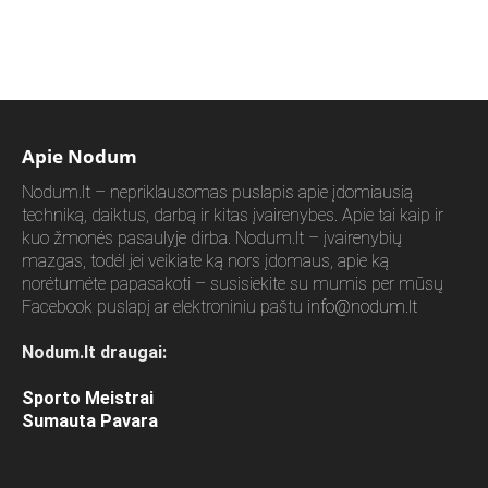
Apie Nodum
Nodum.lt – nepriklausomas puslapis apie įdomiausią
techniką, daiktus, darbą ir kitas įvairenybes. Apie tai kaip ir
kuo žmonės pasaulyje dirba. Nodum.lt – įvairenybių
mazgas, todėl jei veikiate ką nors įdomaus, apie ką
norėtumėte papasakoti – susisiekite su mumis per mūsų
Facebook puslapį ar elektroniniu paštu
info@nodum.lt
Nodum.lt draugai:
Sporto Meistrai
Sumauta Pavara