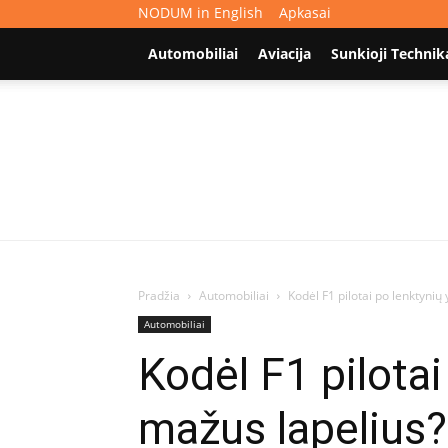
NODUM in English
Apkasai
Automobiliai
Aviacija
Sunkioji Technik
Pradžia
Automobiliai
Kodėl F1 pilotai po lenktynių
Automobiliai
Kodėl F1 pilotai
mažus lapelius?