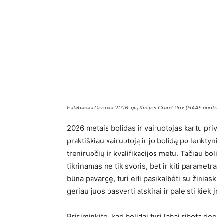
Estebanas Oconas 2026-ųjų Kinijos Grand Prix (HAAS nuotr
2026 metais bolidas ir vairuotojas kartu priva
praktiškiau vairuotoją ir jo bolidą po lenktyn
treniruočių ir kvalifikacijos metu. Tačiau bo
tikrinamas ne tik svoris, bet ir kiti parametr
būna pavargę, turi eiti pasikalbėti su žiniask
geriau juos pasverti atskirai ir paleisti kiek
Prisiminkite, kad bolidai turi labai ribotą deg