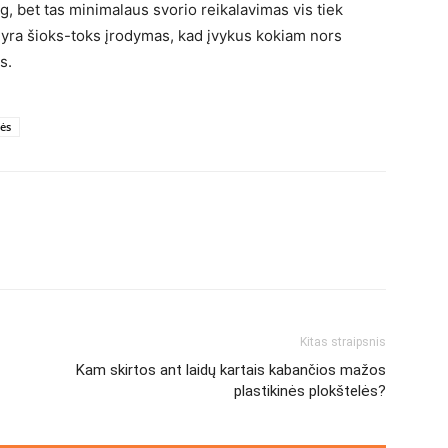
g, bet tas minimalaus svorio reikalavimas vis tiek
is yra šioks-toks įrodymas, kad įvykus kokiam nors
s.
ės
Kitas straipsnis
Kam skirtos ant laidų kartais kabančios mažos
plastikinės plokštelės?