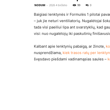
NODUM
-
2026 4 birželio
99
0
Baigiasi lenktynės ir Formulės 1 pilotai pav
– juk jie neturi ventiliatorių. Nugalėtojai š
tada visi paeiliui lipa ant svarstyklių, kad g
visi: nuo nugalėtojų iki paskutinių finišavus
Kalbant apie lenktynių pabaigą, ar žinote,
ko
nusprendžiama,
kiek trasos ratų per lenktyn
švęsdavo piešdami vadinamąsias saules –
k