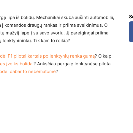
S
argę lipa iš bolidų. Mechanikai skuba aušinti automobilių
oka į komandos draugų rankas ir priima sveikinimus. O
autų mažytį lapelį su savo svoriu. Jį pareigingai priima
ių lenktynininkų. Tik kam to reikia?
dėl F1 pilotai kartais po lenktynių renka gumą
? O kaip
es įveiks bolidai
? Anksčiau pergalę lenktynėse pilotai
odėl dabar to nebematome
?