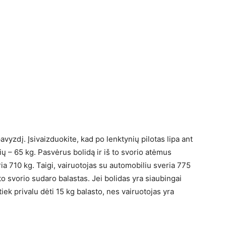
avyzdį. Įsivaizduokite, kad po lenktynių pilotas lipa ant
ių – 65 kg. Pasvėrus bolidą ir iš to svorio atėmus
ia 710 kg. Taigi, vairuotojas su automobiliu sveria 775
to svorio sudaro balastas. Jei bolidas yra siaubingai
 tiek privalu dėti 15 kg balasto, nes vairuotojas yra