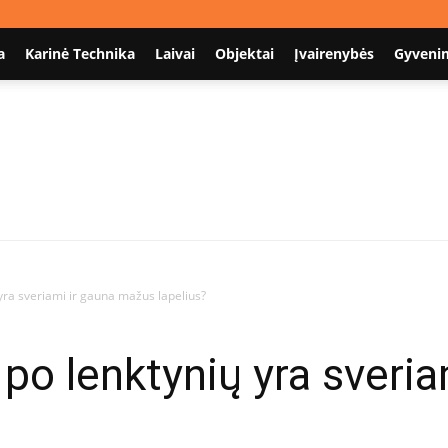
a
Karinė Technika
Laivai
Objektai
Įvairenybės
Gyveni
Nodum.lt
 yra sveriami ir gauna mažus lapelius?
 po lenktynių yra sveria