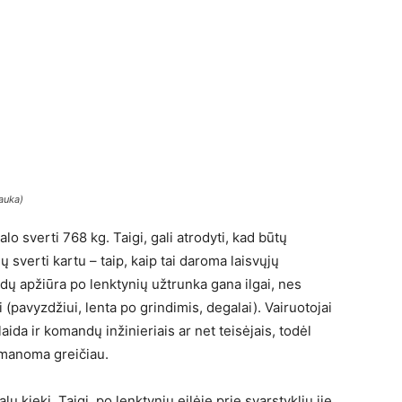
auka)
lo sverti 768 kg. Taigi, gali atrodyti, kad būtų
ių sverti kartu – taip, kaip tai daroma laisvųjų
lidų apžiūra po lenktynių užtrunka gana ilgai, nes
ai (pavyzdžiui, lenta po grindimis, degalai). Vairuotojai
laida ir komandų inžinieriais ar net teisėjais, todėl
 įmanoma greičiau.
alų kiekį. Taigi, po lenktynių eilėje prie svarstyklių jie