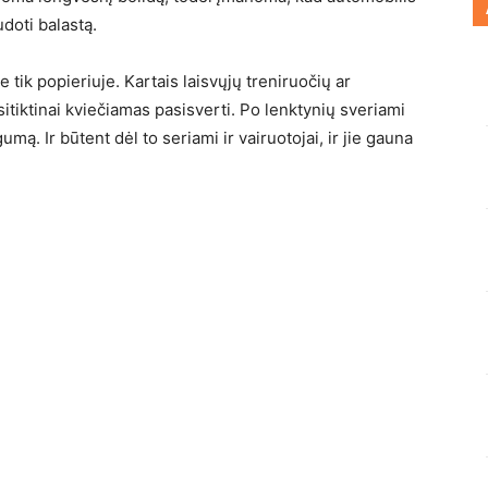
doti balastą.
tik popieriuje. Kartais laisvųjų treniruočių ar
tsitiktinai kviečiamas pasisverti. Po lenktynių sveriami
gumą. Ir būtent dėl to seriami ir vairuotojai, ir jie gauna