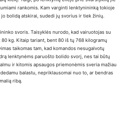
 stumiami rankomis. Kam varginti lenktynininką tokioje
bolidą atskirai, sudedi jų svorius ir tiek žinių.
nininko svoris. Taisyklės nurodo, kad vairuotojas su
0 kg. Kitaip tariant, bent 80 iš tų 768 kilogramų
lavimas taikomas tam, kad komandos nesugalvotų
drą lenktynėms paruošto bolido svorį, nes tai būtų
 šalmu ir kitomis apsaugos priemonėmis sveria mažiau
dą dedamu balastu, nepriklausomai nuo to, ar bendras
malią ribą.