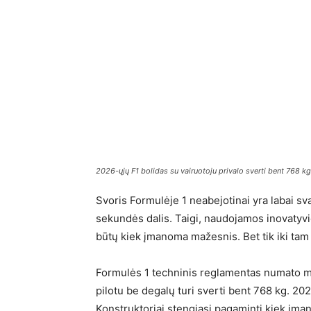
2026-ųjų F1 bolidas su vairuotoju privalo sverti bent 768 k
Svoris Formulėje 1 neabejotinai yra labai s
sekundės dalis. Taigi, naudojamos inovatyvi
būtų kiek įmanoma mažesnis. Bet tik iki tam 
Formulės 1 techninis reglamentas numato mi
pilotu be degalų turi sverti bent 768 kg. 20
Konstruktoriai stengiasi pagaminti kiek įma