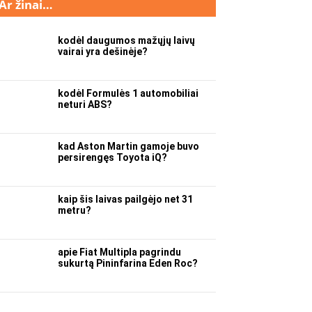
Ar žinai…
kodėl daugumos mažųjų laivų
vairai yra dešinėje?
kodėl Formulės 1 automobiliai
neturi ABS?
kad Aston Martin gamoje buvo
persirengęs Toyota iQ?
kaip šis laivas pailgėjo net 31
metru?
apie Fiat Multipla pagrindu
sukurtą Pininfarina Eden Roc?