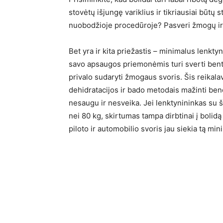
stovėtų išjungę variklius ir tikriausiai būtų
nuobodžioje procedūroje? Pasveri žmogų ir jo 
Bet yra ir kita priežastis – minimalus lenkty
savo apsaugos priemonėmis turi sverti bent 8
privalo sudaryti žmogaus svoris. Šis reika
dehidratacijos ir bado metodais mažinti ben
nesaugu ir nesveika. Jei lenktynininkas su
nei 80 kg, skirtumas tampa dirbtinai į boli
piloto ir automobilio svoris jau siekia tą mini