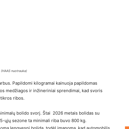
g (HAAS nuotrauka)
varbus. Papildomi kilogramai kainuoja papildomas
os medžiagos ir inžineriniai sprendimai, kad svoris
tikros ribos.
nimalų bolido svorį. Štai 2026 metais bolidas su
25-ųjų sezone ta minimali riba buvo 800 kg.
noma lengvesnį bolidą, todėl įmanoma, kad automobilis