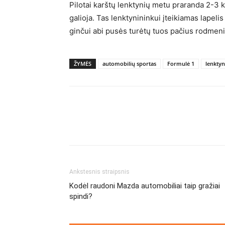
Pilotai karštų lenktynių metu praranda 2-3 k
galioja. Tas lenktynininkui įteikiamas lapel
ginčui abi pusės turėtų tuos pačius rodmeni
ŽYMĖS
automobilių sportas
Formulė 1
lenktyn
Ankstesnis straipsnis
Kodėl raudoni Mazda automobiliai taip gražiai
spindi?