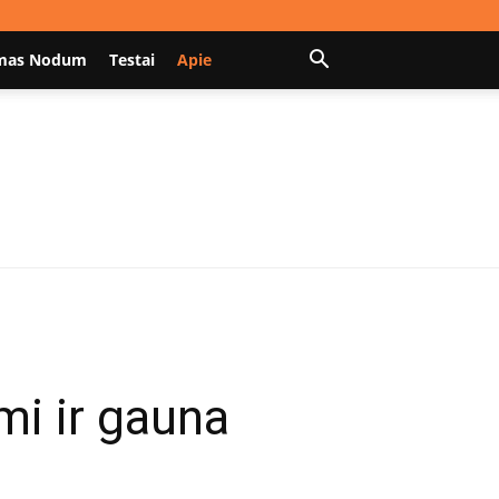
mas Nodum
Testai
Apie
mi ir gauna