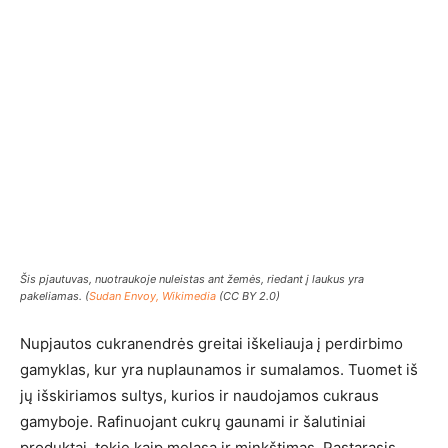
Šis pjautuvas, nuotraukoje nuleistas ant žemės, riedant į laukus yra
pakeliamas. (
Sudan Envoy, Wikimedia
(CC BY 2.0)
Nupjautos cukranendrės greitai iškeliauja į perdirbimo
gamyklas, kur yra nuplaunamos ir sumalamos. Tuomet iš
jų išskiriamos sultys, kurios ir naudojamos cukraus
gamyboje. Rafinuojant cukrų gaunami ir šalutiniai
produktai, tokie kaip melasa ir minkštimas. Pastarasis