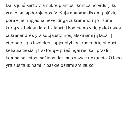
Dalis jų iš karto yra nukreipiamos į kombaino vidurį, kur
yra toliau apdorojamos. Viršuje matoma diskinių pjūklų
pora – jie nupjauna nevertinga cukranendrių viršūnę,
kurią vis tiek sudaro tik lapai. Į kombaino vidų patekusios
cukranendrės yra supjaustomos, atskiriami jų labai. Į
vienodo ilgio lazdeles supjaustyti cukranendrių stiebai
keliauja tiesiai į traktorių – priešingai nei kai įprasti
kombainai, šios mašinos derliaus savyje nekaupia. O lapai
yra susmulkinami ir paskleidžiami ant lauko.