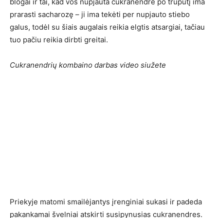
blogai ir tai, kad vos nupjauta cukranendrė po truputį ima
prarasti sacharozę – ji ima tekėti per nupjauto stiebo
galus, todėl su šiais augalais reikia elgtis atsargiai, tačiau
tuo pačiu reikia dirbti greitai.
Cukranendrių kombaino darbas video siužete
Priekyje matomi smailėjantys įrenginiai sukasi ir padeda
pakankamai švelniai atskirti susipynusias cukranendres.