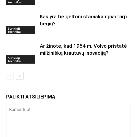
technika
Kas yra tie geltoni stačiakampiai tarp
bėgių?
Sunkioji
technika
Ar žinote, kad 1954 m. Volvo pristatė
milžinišką krautuvų inovaciją?
Sunkioji
technika
PALIKTI ATSILIEPIMĄ