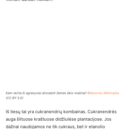
Kam skirta ši agresyviai atrodanti žemės ūkio mašina? (
Mariordo,Wikimedia
(CC BY 3.0)
Iš tiesų tai yra cukranendrių kombainas. Cukranendrės
auga šiltuose kraštuose didžiulėse plantacijose. Jos
dažnai naudojamos ne tik cukraus, bet ir etanolio