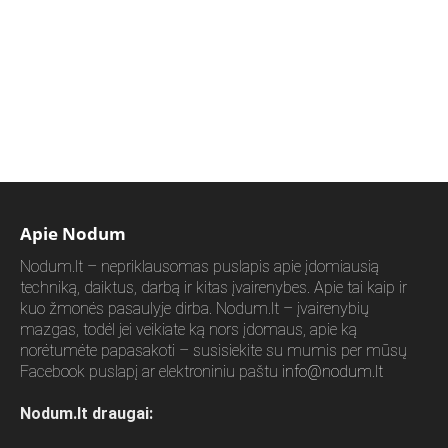
Apie Nodum
Nodum.lt – nepriklausomas puslapis apie įdomiausią
techniką, daiktus, darbą ir kitas įvairenybes. Apie tai kaip ir
kuo žmonės pasaulyje dirba. Nodum.lt – įvairenybių
mazgas, todėl jei veikiate ką nors įdomaus, apie ką
norėtumėte papasakoti – susisiekite su mumis per mūsų
Facebook puslapį ar elektroniniu paštu
info@nodum.lt
Nodum.lt draugai: