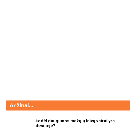
Ar žinai…
kodėl daugumos mažųjų laivų vairai yra
dešinėje?