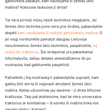
galėtumėte pasakyti, kam naudojama ši žemės ūkio
mašina? Kokiuose laukuose ji dirba?
Tai nėra pirmoji mūsų mįslė technikos mėgėjams. Jei
žemės ūkio technika jums nėra prie širdies, pabandykite
atspėti
kam naudojama ši mažytė geležinkelių mašina
. O
jei visgi norėtumėte pamatyti daugiau Lietuvoje
nesutinkamos žemės ūkio technikos, paspėliokite,
ką
veikia šis traktorius
. Šie straipsniai yra pakankamai
informatyvūs, tačiau detalės atskleidžiamos tik po
nuotrauka, kad galėtumėte paspėlioti.
Pažvelkite į šią nuotrauką ir pabandykite suprasti, kam
galėtų būti skirta ši neįprasti atrodanti žemės ūkio
mašina. Kelias užuominas jau davėme – ji dirba šiltuose
kraštuose. Taip pat atskleisime, kad tai nėra universalus
traktorius ar kombainas – iš esmės ši mašina tinka vos
vienam darbui. Kokiam?