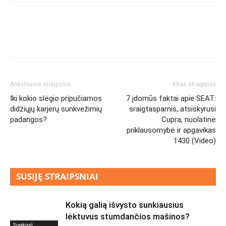
Ankstesnis straipsnis
Kitas straipsnis
Iki kokio slėgio pripučiamos
7 įdomūs faktai apie SEAT:
didžiųjų karjerų sunkvežimių
sraigtasparnis, atsiskyrusi
padangos?
Cupra, nuolatinė
priklausomybė ir apgavikas
1430 (Video)
SUSIJĘ STRAIPSNIAI
Kokią galią išvysto sunkiausius
lėktuvus stumdančios mašinos?
Sunkioji