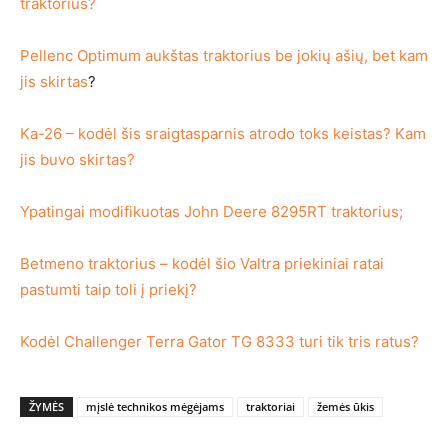
traktorius?
Pellenc Optimum aukštas traktorius be jokių ašių, bet kam
jis skirtas
?
Ka-26 – kodėl šis sraigtasparnis atrodo toks keistas? Kam
jis buvo skirtas?
Ypatingai modifikuotas John Deere 8295RT traktorius;
Betmeno traktorius – kodėl šio Valtra priekiniai ratai
pastumti taip toli į priekį?
Kodėl Challenger Terra Gator TG 8333 turi tik tris ratus?
ŽYMĖS
mįslė technikos mėgėjams
traktoriai
žemės ūkis