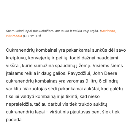
Susmulkinti lapai paskleidžiami ant lauko ir veikia kaip trąša. (
Mariordo,
Wikimedia
(CC BY 3.0)
Cukranendrių kombainai yra pakankamai sunkūs dėl savo
kreiptuvų, konvejerių ir peilių, todėl dažnai naudojami
vikšrai, kurie sumažina spaudimą į žemę. Visiems šiems
įtaisams reikia ir daug galios. Pavyzdžiui, John Deere
cukranendrių kombainas yra varomas 9 litrų 6 cilindrų
varikliu. Vairuotojas sėdi pakankamai aukštai, kad galėtų
tiksliai valdyti kombainą ir įsitikinti, kad nieko
nepraleidžia, tačiau darbui vis tiek trukdo aukštų
cukranendrių lapai – viršutinis pjautuvas bent šiek tiek
padeda.