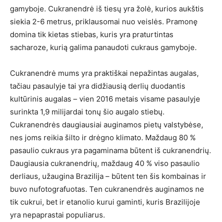
gamyboje. Cukranendrė iš tiesų yra žolė, kurios aukštis
siekia 2-6 metrus, priklausomai nuo veislės. Pramonę
domina tik kietas stiebas, kuris yra praturtintas
sacharoze, kurią galima panaudoti cukraus gamyboje.
Cukranendrė mums yra praktiškai nepažintas augalas,
tačiau pasaulyje tai yra didžiausią derlių duodantis
kultūrinis augalas – vien 2016 metais visame pasaulyje
surinkta 1,9 milijardai tonų šio augalo stiebų.
Cukranendrės daugiausiai auginamos pietų valstybėse,
nes joms reikia šilto ir drėgno klimato. Maždaug 80 %
pasaulio cukraus yra pagaminama būtent iš cukranendrių.
Daugiausia cukranendrių, maždaug 40 % viso pasaulio
derliaus, užaugina Brazilija – būtent ten šis kombainas ir
buvo nufotografuotas. Ten cukranendrės auginamos ne
tik cukrui, bet ir etanolio kurui gaminti, kuris Brazilijoje
yra nepaprastai populiarus.