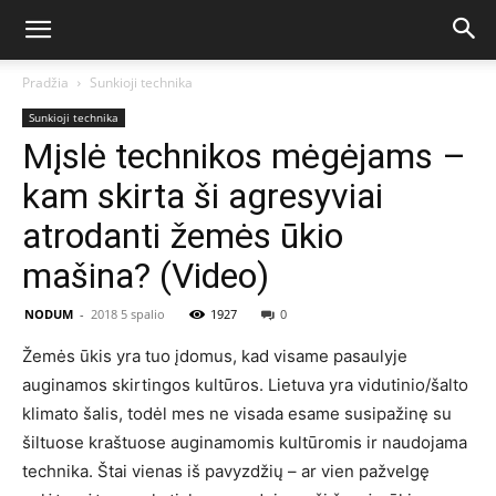
Pradžia
Sunkioji technika
Sunkioji technika
Mįslė technikos mėgėjams –
kam skirta ši agresyviai
atrodanti žemės ūkio
mašina? (Video)
NODUM
-
2018 5 spalio
1927
0
Žemės ūkis yra tuo įdomus, kad visame pasaulyje
auginamos skirtingos kultūros. Lietuva yra vidutinio/šalto
klimato šalis, todėl mes ne visada esame susipažinę su
šiltuose kraštuose auginamomis kultūromis ir naudojama
technika. Štai vienas iš pavyzdžių – ar vien pažvelgę