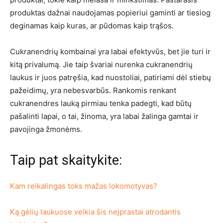
produktas dažnai naudojamas popieriui gaminti ar tiesiog
deginamas kaip kuras, ar pūdomas kaip trąšos.
Cukranendrių kombainai yra labai efektyvūs, bet jie turi ir
kitą privalumą. Jie taip švariai nurenka cukranendrių
laukus ir juos patręšia, kad nuostoliai, patiriami dėl stiebų
pažeidimų, yra nebesvarbūs. Rankomis renkant
cukranendres lauką pirmiau tenka padegti, kad būtų
pašalinti lapai, o tai, žinoma, yra labai žalinga gamtai ir
pavojinga žmonėms.
Taip pat skaitykite:
Kam reikalingas toks mažas lokomotyvas?
Ką gėlių laukuose veikia šis neįprastai atrodantis