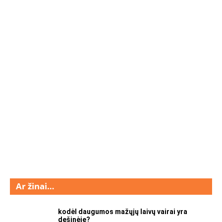
Ar žinai…
kodėl daugumos mažųjų laivų vairai yra
dešinėje?