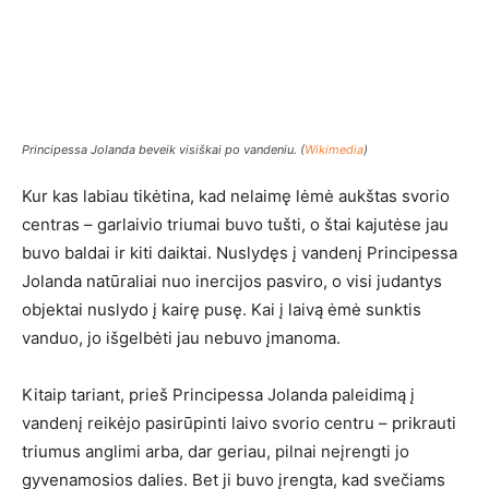
Principessa Jolanda beveik visiškai po vandeniu. (
Wikimedia
)
Kur kas labiau tikėtina, kad nelaimę lėmė aukštas svorio
centras – garlaivio triumai buvo tušti, o štai kajutėse jau
buvo baldai ir kiti daiktai. Nuslydęs į vandenį Principessa
Jolanda natūraliai nuo inercijos pasviro, o visi judantys
objektai nuslydo į kairę pusę. Kai į laivą ėmė sunktis
vanduo, jo išgelbėti jau nebuvo įmanoma.
Kitaip tariant, prieš Principessa Jolanda paleidimą į
vandenį reikėjo pasirūpinti laivo svorio centru – prikrauti
triumus anglimi arba, dar geriau, pilnai neįrengti jo
gyvenamosios dalies. Bet ji buvo įrengta, kad svečiams