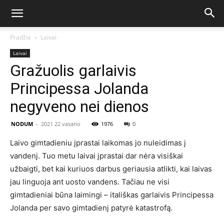
Pradžia
Laivai
Laivai
Gražuolis garlaivis
Principessa Jolanda
negyveno nei dienos
NODUM
-
2021 22 vasario
1976
0
Laivo gimtadieniu įprastai laikomas jo nuleidimas į
vandenį. Tuo metu laivai įprastai dar nėra visiškai
užbaigti, bet kai kuriuos darbus geriausia atlikti, kai laivas
jau linguoja ant uosto vandens. Tačiau ne visi
gimtadieniai būna laimingi – itališkas garlaivis Principessa
Jolanda per savo gimtadienį patyrė katastrofą.