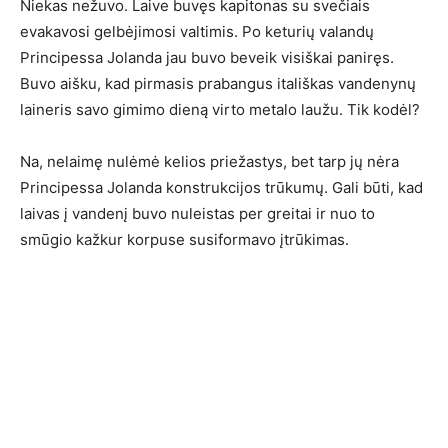
Niekas nežuvo. Laive buvęs kapitonas su svečiais
evakavosi gelbėjimosi valtimis. Po keturių valandų
Principessa Jolanda jau buvo beveik visiškai paniręs.
Buvo aišku, kad pirmasis prabangus itališkas vandenynų
laineris savo gimimo dieną virto metalo laužu. Tik kodėl?
Na, nelaimę nulėmė kelios priežastys, bet tarp jų nėra
Principessa Jolanda konstrukcijos trūkumų. Gali būti, kad
laivas į vandenį buvo nuleistas per greitai ir nuo to
smūgio kažkur korpuse susiformavo įtrūkimas.