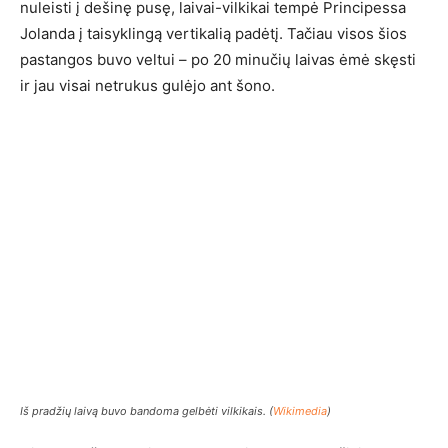
nuleisti į dešinę pusę, laivai-vilkikai tempė Principessa
Jolanda į taisyklingą vertikalią padėtį. Tačiau visos šios
pastangos buvo veltui – po 20 minučių laivas ėmė skęsti
ir jau visai netrukus gulėjo ant šono.
Iš pradžių laivą buvo bandoma gelbėti vilkikais. (
Wikimedia
)