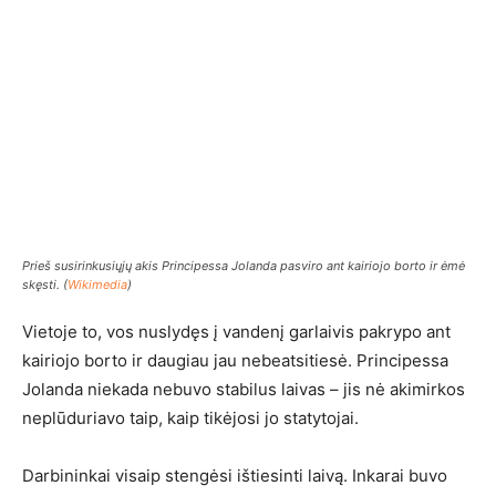
Prieš susirinkusiųjų akis Principessa Jolanda pasviro ant kairiojo borto ir ėmė
skęsti. (
Wikimedia
)
Vietoje to, vos nuslydęs į vandenį garlaivis pakrypo ant
kairiojo borto ir daugiau jau nebeatsitiesė. Principessa
Jolanda niekada nebuvo stabilus laivas – jis nė akimirkos
neplūduriavo taip, kaip tikėjosi jo statytojai.
Darbininkai visaip stengėsi ištiesinti laivą. Inkarai buvo