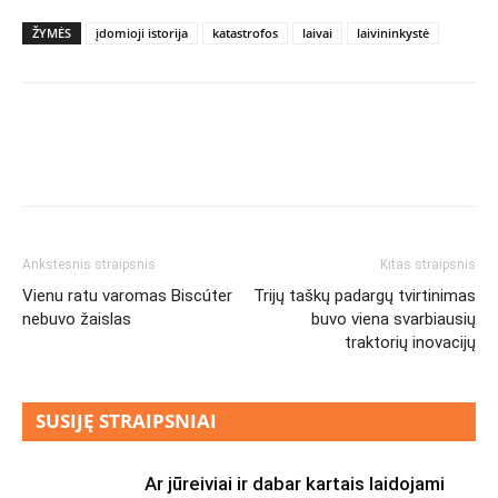
ŽYMĖS
įdomioji istorija
katastrofos
laivai
laivininkystė
Ankstesnis straipsnis
Kitas straipsnis
Vienu ratu varomas Biscúter
Trijų taškų padargų tvirtinimas
nebuvo žaislas
buvo viena svarbiausių
traktorių inovacijų
SUSIJĘ STRAIPSNIAI
Ar jūreiviai ir dabar kartais laidojami