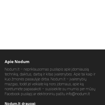
Apie Nodum
Nodum.lt – nepriklausomas puslapis apie įdomiausią
techniką, daiktus, darbą ir kitas įvairenybes. Apie tai kaip ir
kuo žmonės pasaulyje dirba. Nodum.lt – įvairenybių
mazgas, todėl jei veikiate ką nors įdomaus, apie ką
norėtumėte papasakoti – susisiekite su mumis per mūsų
Facebook puslapį ar elektroniniu paštu
info@nodum.lt
Nodum.lt draugai: