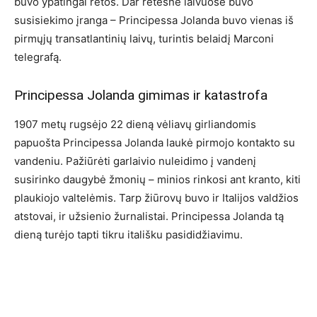
buvo ypatingai retos. Dar retesnė laivuose buvo
susisiekimo įranga – Principessa Jolanda buvo vienas iš
pirmųjų transatlantinių laivų, turintis belaidį Marconi
telegrafą.
Principessa Jolanda gimimas ir katastrofa
1907 metų rugsėjo 22 dieną vėliavų girliandomis
papuošta Principessa Jolanda laukė pirmojo kontakto su
vandeniu. Pažiūrėti garlaivio nuleidimo į vandenį
susirinko daugybė žmonių – minios rinkosi ant kranto, kiti
plaukiojo valtelėmis. Tarp žiūrovų buvo ir Italijos valdžios
atstovai, ir užsienio žurnalistai. Principessa Jolanda tą
dieną turėjo tapti tikru itališku pasididžiavimu.