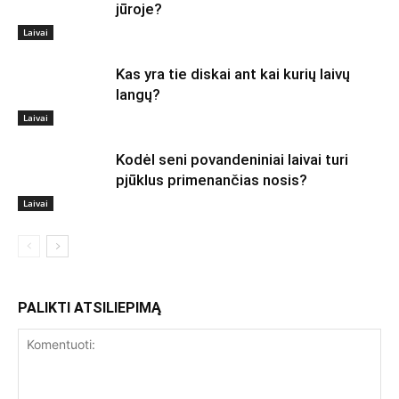
jūroje?
Laivai
Kas yra tie diskai ant kai kurių laivų
langų?
Laivai
Kodėl seni povandeniniai laivai turi
pjūklus primenančias nosis?
Laivai
PALIKTI ATSILIEPIMĄ