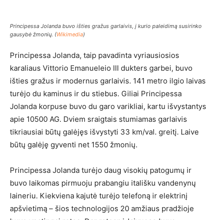
Principessa Jolanda buvo išties gražus garlaivis, į kurio paleidimą susirinko
gausybė žmonių. (
Wikimedia
)
Principessa Jolanda, taip pavadinta vyriausiosios
karaliaus Vittorio Emanueleio III dukters garbei, buvo
išties gražus ir modernus garlaivis. 141 metro ilgio laivas
turėjo du kaminus ir du stiebus. Giliai Principessa
Jolanda korpuse buvo du garo varikliai, kartu išvystantys
apie 10500 AG. Dviem sraigtais stumiamas garlaivis
tikriausiai būtų galėjęs išvystyti 33 km/val. greitį. Laive
būtų galėję gyventi net 1550 žmonių.
Principessa Jolanda turėjo daug visokių patogumų ir
buvo laikomas pirmuoju prabangiu itališku vandenynų
laineriu. Kiekviena kajutė turėjo telefoną ir elektrinį
apšvietimą – šios technologijos 20 amžiaus pradžioje