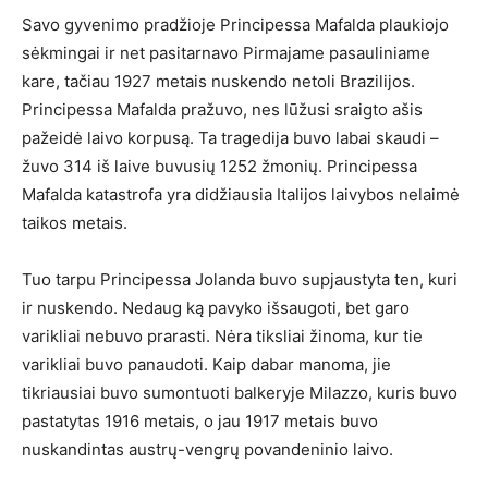
Savo gyvenimo pradžioje Principessa Mafalda plaukiojo
sėkmingai ir net pasitarnavo Pirmajame pasauliniame
kare, tačiau 1927 metais nuskendo netoli Brazilijos.
Principessa Mafalda pražuvo, nes lūžusi sraigto ašis
pažeidė laivo korpusą. Ta tragedija buvo labai skaudi –
žuvo 314 iš laive buvusių 1252 žmonių. Principessa
Mafalda katastrofa yra didžiausia Italijos laivybos nelaimė
taikos metais.
Tuo tarpu Principessa Jolanda buvo supjaustyta ten, kuri
ir nuskendo. Nedaug ką pavyko išsaugoti, bet garo
varikliai nebuvo prarasti. Nėra tiksliai žinoma, kur tie
varikliai buvo panaudoti. Kaip dabar manoma, jie
tikriausiai buvo sumontuoti balkeryje Milazzo, kuris buvo
pastatytas 1916 metais, o jau 1917 metais buvo
nuskandintas austrų-vengrų povandeninio laivo.