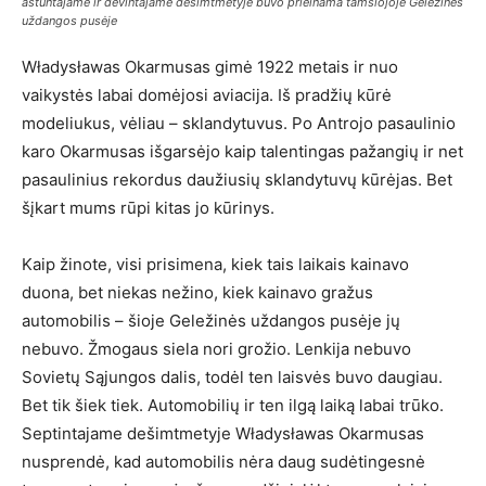
aštuntajame ir devintajame dešimtmetyje buvo prieinama tamsiojoje Geležinės
uždangos pusėje
Władysławas Okarmusas gimė 1922 metais ir nuo
vaikystės labai domėjosi aviacija. Iš pradžių kūrė
modeliukus, vėliau – sklandytuvus. Po Antrojo pasaulinio
karo Okarmusas išgarsėjo kaip talentingas pažangių ir net
pasaulinius rekordus daužiusių sklandytuvų kūrėjas. Bet
šįkart mums rūpi kitas jo kūrinys.
Kaip žinote, visi prisimena, kiek tais laikais kainavo
duona, bet niekas nežino, kiek kainavo gražus
automobilis – šioje Geležinės uždangos pusėje jų
nebuvo. Žmogaus siela nori grožio. Lenkija nebuvo
Sovietų Sąjungos dalis, todėl ten laisvės buvo daugiau.
Bet tik šiek tiek. Automobilių ir ten ilgą laiką labai trūko.
Septintajame dešimtmetyje Władysławas Okarmusas
nusprendė, kad automobilis nėra daug sudėtingesnė