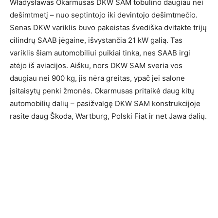
Władysławas Okarmusas DKW SAM tobulino daugiau nei
dešimtmetį – nuo septintojo iki devintojo dešimtmečio.
Senas DKW variklis buvo pakeistas švediška dvitakte trijų
cilindrų SAAB jėgaine, išvystančia 21 kW galią. Tas
variklis šiam automobiliui puikiai tinka, nes SAAB irgi
atėjo iš aviacijos. Aišku, nors DKW SAM sveria vos
daugiau nei 900 kg, jis nėra greitas, ypač jei salone
įsitaisytų penki žmonės. Okarmusas pritaikė daug kitų
automobilių dalių – pasižvalgę DKW SAM konstrukcijoje
rasite daug Škoda, Wartburg, Polski Fiat ir net Jawa dalių.