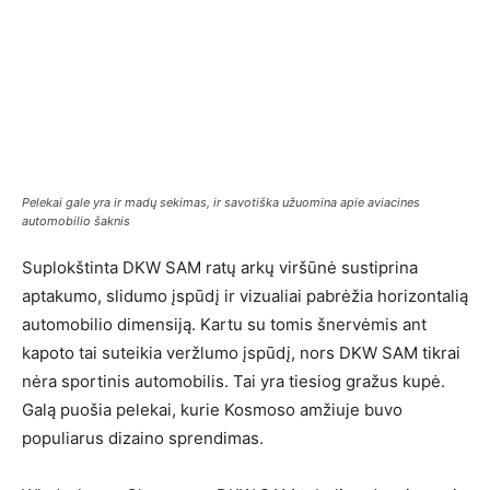
Pelekai gale yra ir madų sekimas, ir savotiška užuomina apie aviacines
automobilio šaknis
Suplokštinta DKW SAM ratų arkų viršūnė sustiprina
aptakumo, slidumo įspūdį ir vizualiai pabrėžia horizontalią
automobilio dimensiją. Kartu su tomis šnervėmis ant
kapoto tai suteikia veržlumo įspūdį, nors DKW SAM tikrai
nėra sportinis automobilis. Tai yra tiesiog gražus kupė.
Galą puošia pelekai, kurie Kosmoso amžiuje buvo
populiarus dizaino sprendimas.