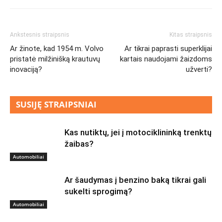
Ankstesnis straipsnis
Kitas straipsnis
Ar žinote, kad 1954 m. Volvo
Ar tikrai paprasti superklijai
pristatė milžinišką krautuvų
kartais naudojami žaizdoms
inovaciją?
užverti?
SUSIJĘ STRAIPSNIAI
Kas nutiktų, jei į motociklininką trenktų
žaibas?
Automobiliai
Ar šaudymas į benzino baką tikrai gali
sukelti sprogimą?
Automobiliai