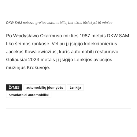
DKW SAM nebuvo greitas automobilis, bet tikrai išsiskyrė iš minios
Po Władysławo Okarmuso mirties 1987 metais DKW SAM
liko šeimos rankose. Vėliau jį įsigijo kolekcionierius
Jacekas Kowalewiczius, kuris automobilį restauravo.
Galiausiai 2023 metais jį įsigijo Lenkijos aviacijos
muziejus Krokuvoje.
ŽYMĖS
automobilių įdomybės
Lenkija
savadarbiai automobiliai