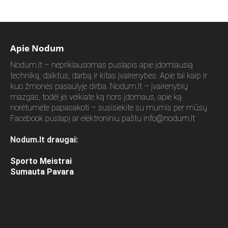
Apie Nodum
Nodum.lt – nepriklausomas puslapis apie įdomiausią
techniką, daiktus, darbą ir kitas įvairenybes. Apie tai kaip ir
kuo žmonės pasaulyje dirba. Nodum.lt – įvairenybių
mazgas, todėl jei veikiate ką nors įdomaus, apie ką
norėtumėte papasakoti – susisiekite su mumis per mūsų
Facebook puslapį ar elektroniniu paštu
info@nodum.lt
Nodum.lt draugai:
Sporto Meistrai
Sumauta Pavara