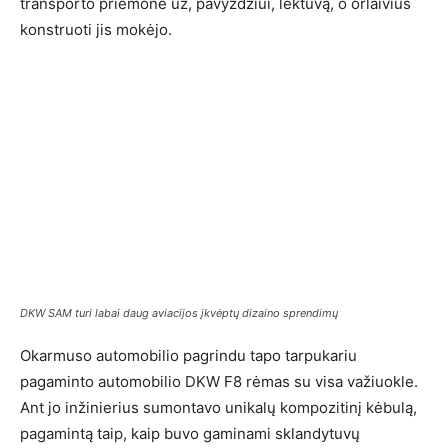
transporto priemonė už, pavyzdžiui, lėktuvą, o orlaivius
konstruoti jis mokėjo.
DKW SAM turi labai daug aviacijos įkvėptų dizaino sprendimų
Okarmuso automobilio pagrindu tapo tarpukariu
pagaminto automobilio DKW F8 rėmas su visa važiuokle.
Ant jo inžinierius sumontavo unikalų kompozitinį kėbulą,
pagamintą taip, kaip buvo gaminami sklandytuvų