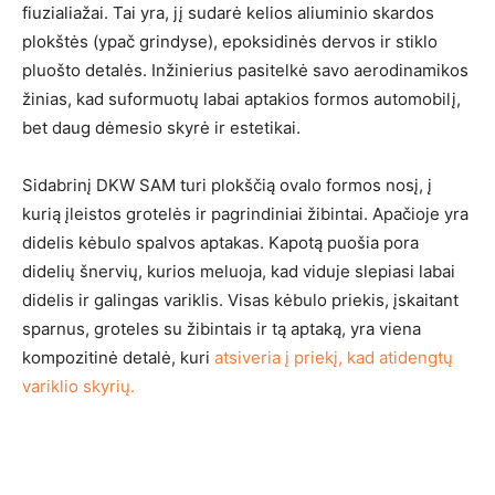
fiuzialiažai. Tai yra, jį sudarė kelios aliuminio skardos
plokštės (ypač grindyse), epoksidinės dervos ir stiklo
pluošto detalės. Inžinierius pasitelkė savo aerodinamikos
žinias, kad suformuotų labai aptakios formos automobilį,
bet daug dėmesio skyrė ir estetikai.
Sidabrinį DKW SAM turi plokščią ovalo formos nosį, į
kurią įleistos grotelės ir pagrindiniai žibintai. Apačioje yra
didelis kėbulo spalvos aptakas. Kapotą puošia pora
didelių šnervių, kurios meluoja, kad viduje slepiasi labai
didelis ir galingas variklis. Visas kėbulo priekis, įskaitant
sparnus, groteles su žibintais ir tą aptaką, yra viena
kompozitinė detalė, kuri
atsiveria į priekį, kad atidengtų
variklio skyrių.