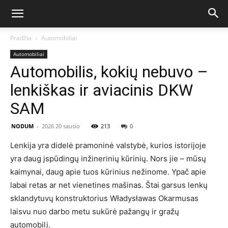
Pradžia
Automobiliai
Automobiliai
Automobilis, kokių nebuvo –
lenkiškas ir aviacinis DKW
SAM
NODUM
-
2026 20 sausio
213
0
Lenkija yra didelė pramoninė valstybė, kurios istorijoje
yra daug įspūdingų inžinerinių kūrinių. Nors jie – mūsų
kaimynai, daug apie tuos kūrinius nežinome. Ypač apie
labai retas ar net vienetines mašinas. Štai garsus lenkų
sklandytuvų konstruktorius Władysławas Okarmusas
laisvu nuo darbo metu sukūrė pažangų ir gražų
automobilį.