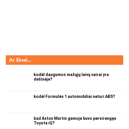
Ar žinai…
kodėl daugumos mažųjų laivų vairai yra
dešinėje?
kodėl Formulės 1 automobiliai neturi ABS?
kad Aston Martin gamoje buvo persirengęs
Toyota iQ?