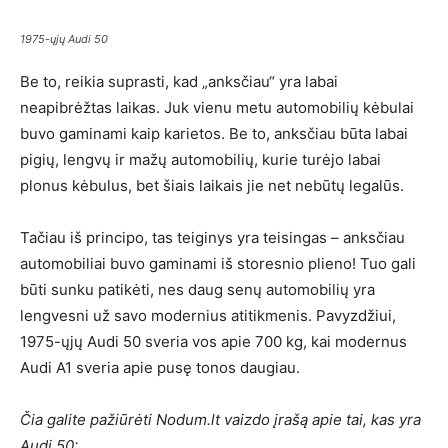
1975-ųjų Audi 50
Be to, reikia suprasti, kad „anksčiau“ yra labai
neapibrėžtas laikas. Juk vienu metu automobilių kėbulai
buvo gaminami kaip karietos. Be to, anksčiau būta labai
pigių, lengvų ir mažų automobilių, kurie turėjo labai
plonus kėbulus, bet šiais laikais jie net nebūtų legalūs.
Tačiau iš principo, tas teiginys yra teisingas – anksčiau
automobiliai buvo gaminami iš storesnio plieno! Tuo gali
būti sunku patikėti, nes daug senų automobilių yra
lengvesni už savo modernius atitikmenis. Pavyzdžiui,
1975-ųjų Audi 50 sveria vos apie 700 kg, kai modernus
Audi A1 sveria apie pusę tonos daugiau.
Čia galite pažiūrėti Nodum.lt vaizdo įrašą apie tai, kas yra
Audi 50: