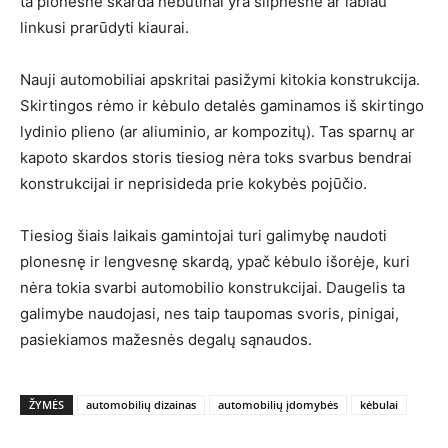
ta plonesnė skarda nebūtinai yra silpnesnė ar labiau
linkusi prarūdyti kiaurai.
Nauji automobiliai apskritai pasižymi kitokia konstrukcija.
Skirtingos rėmo ir kėbulo detalės gaminamos iš skirtingo
lydinio plieno (ar aliuminio, ar kompozitų). Tas sparnų ar
kapoto skardos storis tiesiog nėra toks svarbus bendrai
konstrukcijai ir neprisideda prie kokybės pojūčio.
Tiesiog šiais laikais gamintojai turi galimybę naudoti
plonesnę ir lengvesnę skardą, ypač kėbulo išorėje, kuri
nėra tokia svarbi automobilio konstrukcijai. Daugelis ta
galimybe naudojasi, nes taip taupomas svoris, pinigai,
pasiekiamos mažesnės degalų sąnaudos.
ŽYMĖS
automobilių dizainas
automobilių įdomybės
kėbulai