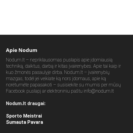
Apie Nodum
Nodum.lt – nepriklausomas puslapis apie įdomiausią
techniką, daiktus, darbą ir kitas įvairenybes. Apie tai kaip ir
kuo žmonės pasaulyje dirba. Nodum.lt – įvairenybių
mazgas, todėl jei veikiate ką nors įdomaus, apie ką
norėtumėte papasakoti – susisiekite su mumis per mūsų
Facebook puslapį ar elektroniniu paštu
info@nodum.lt
Nodum.lt draugai:
Sporto Meistrai
Sumauta Pavara