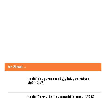
Ar žinai…
kodėl daugumos mažųjų laivų vairai yra
dešinėje?
kodėl Formulės 1 automobiliai neturi ABS?