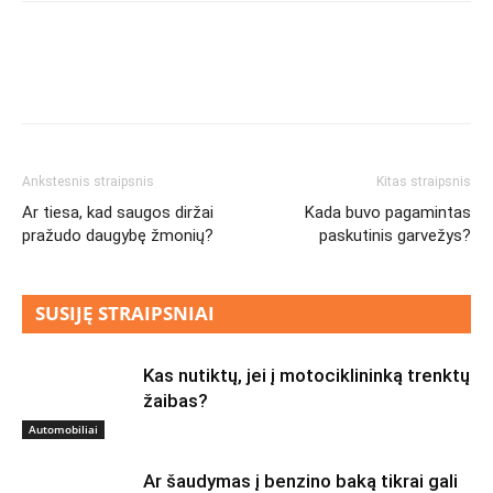
Ankstesnis straipsnis
Kitas straipsnis
Ar tiesa, kad saugos diržai
Kada buvo pagamintas
pražudo daugybę žmonių?
paskutinis garvežys?
SUSIJĘ STRAIPSNIAI
Kas nutiktų, jei į motociklininką trenktų
žaibas?
Automobiliai
Ar šaudymas į benzino baką tikrai gali