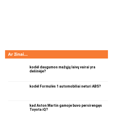
Ar žinai…
kodėl daugumos mažųjų laivų vairai yra
dešinėje?
kodėl Formulės 1 automobiliai neturi ABS?
kad Aston Martin gamoje buvo persirengęs
Toyota iQ?