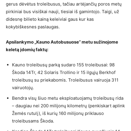
gerus dėvėtus troleibusus, tačiau artėjančių poros metų
pirkiniai bus visiškai nauji, tiesiai iš gamintojo. Taigi, už
didesnę bilieto kainą keleiviai gaus kur kas
kokybiškesnes paslaugas.
Apsilankymo „Kauno Autobusuose“ metu sužinojome
keletą įdomių faktų:
Kauno troleibusų parką sudaro 155 troleibusai: 98
Škoda 14Tr, 42 Solaris Trollino ir 15 ilgųjų Berkhof
troleibusų su priekabomis. Troleibusus vairuoja 311
vairuotojų.
Bendra visų šiuo metu eksploatuojamų troleibusų rida
– daugiau nei 200 milijonų kilometrų (penkiskart aplink
Žemės rutulį), iš kurių 160 milijonų priklauso
troleibusams Škoda.