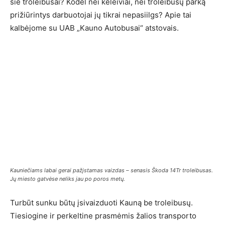
šie troleibusai? Kodėl nei keleiviai, nei troleibusų parką
prižiūrintys darbuotojai jų tikrai nepasiilgs? Apie tai
kalbėjome su UAB „Kauno Autobusai“ atstovais.
Kauniečiams labai gerai pažįstamas vaizdas – senasis Škoda 14Tr troleibusas.
Jų miesto gatvėse neliks jau po poros metų.
Turbūt sunku būtų įsivaizduoti Kauną be troleibusų.
Tiesiogine ir perkeltine prasmėmis žalios transporto