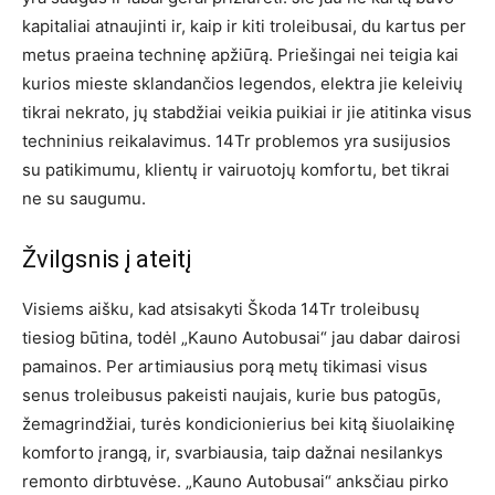
kapitaliai atnaujinti ir, kaip ir kiti troleibusai, du kartus per
metus praeina techninę apžiūrą. Priešingai nei teigia kai
kurios mieste sklandančios legendos, elektra jie keleivių
tikrai nekrato, jų stabdžiai veikia puikiai ir jie atitinka visus
techninius reikalavimus. 14Tr problemos yra susijusios
su patikimumu, klientų ir vairuotojų komfortu, bet tikrai
ne su saugumu.
Žvilgsnis į ateitį
Visiems aišku, kad atsisakyti Škoda 14Tr troleibusų
tiesiog būtina, todėl „Kauno Autobusai“ jau dabar dairosi
pamainos. Per artimiausius porą metų tikimasi visus
senus troleibusus pakeisti naujais, kurie bus patogūs,
žemagrindžiai, turės kondicionierius bei kitą šiuolaikinę
komforto įrangą, ir, svarbiausia, taip dažnai nesilankys
remonto dirbtuvėse. „Kauno Autobusai“ anksčiau pirko