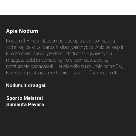
Apie Nodum
Nodum.lt – nepriklausomas puslapis apie įdomiausią
techniką, daiktus, darbą ir kitas įvairenybes. Apie tai kaip ir
kuo žmonės pasaulyje dirba. Nodum.lt – įvairenybių
mazgas, todėl jei veikiate ką nors įdomaus, apie ką
norėtumėte papasakoti – susisiekite su mumis per mūsų
Facebook puslapį ar elektroniniu paštu
info@nodum.lt
Nodum.lt draugai:
Sporto Meistrai
Sumauta Pavara