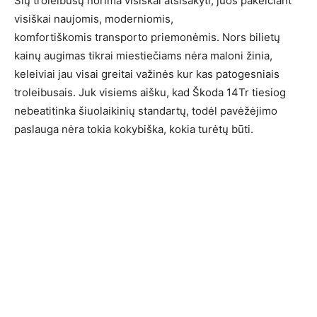
Šių troleibusų norima visiškai atsisakyti, juos pakeičiant
visiškai naujomis, moderniomis,
komfortiškomis transporto priemonėmis. Nors bilietų
kainų augimas tikrai miestiečiams nėra maloni žinia,
keleiviai jau visai greitai važinės kur kas patogesniais
troleibusais. Juk visiems aišku, kad Škoda 14Tr tiesiog
nebeatitinka šiuolaikinių standartų, todėl pavėžėjimo
paslauga nėra tokia kokybiška, kokia turėtų būti.