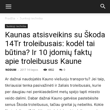
Pradžia
Sunkioji technika
Sunkioji technika
Kaunas atsisveikins su Škoda
14Tr troleibusais: kodėl tai
būtina? Ir 10 įdomių faktų
apie troleibusus Kaune
NODUM
-
2017 14 liepos
4802
0
Ar dažnai naudojatės Kauno viešuoju transportu? Jei taip,
tikriausiai tenka pasivažinėti ir žaliais troleibusais, kurie
per daugiau nei penkiasdešimt metų spėjo tapti miesto
veido dalimi. Dabar dažnai Kauno gatvėse pastebėsite
senus Škoda troleibusus, tačiau greitai jų nebeliks. Kokie