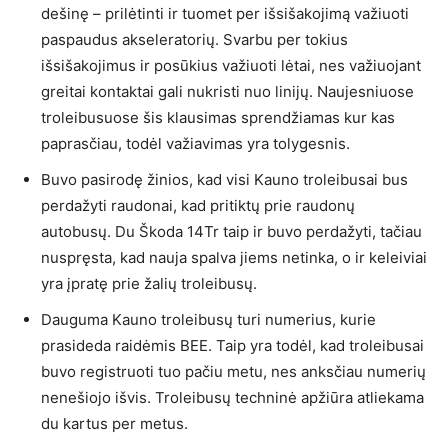
dešinę – prilėtinti ir tuomet per išsišakojimą važiuoti
paspaudus akseleratorių. Svarbu per tokius
išsišakojimus ir posūkius važiuoti lėtai, nes važiuojant
greitai kontaktai gali nukristi nuo linijų. Naujesniuose
troleibusuose šis klausimas sprendžiamas kur kas
paprasčiau, todėl važiavimas yra tolygesnis.
Buvo pasirodę žinios, kad visi Kauno troleibusai bus
perdažyti raudonai, kad pritiktų prie raudonų
autobusų. Du Škoda 14Tr taip ir buvo perdažyti, tačiau
nuspręsta, kad nauja spalva jiems netinka, o ir keleiviai
yra įpratę prie žalių troleibusų.
Dauguma Kauno troleibusų turi numerius, kurie
prasideda raidėmis BEE. Taip yra todėl, kad troleibusai
buvo registruoti tuo pačiu metu, nes anksčiau numerių
nenešiojo išvis. Troleibusų techninė apžiūra atliekama
du kartus per metus.