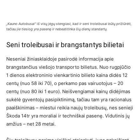
„Kauno Autobusai“ iš visų jėgų stengiasi, kad ir seni troleibusai būtų prižiūrėti,
tačiau jie tiesiog yra pasenę ir nebeatitinka šių dienų standartų.
Seni troleibusai ir brangstantys bilietai
Neseniai žiniasklaidoje pasirodė informacija apie
brangstančius viešojo transporto bilietus. Nuo rugpjūčio
1 dienos elektroninio vienkartinio bilieto kaina didės 12
centų (nuo 58 iki 70), o perkamo pas vairuotojus – 20
centų (nuo 80 iki 1 euro). Neišvengiamai kainų didėjimas
sukėlė gyventojų pasipiktinimą, tačiau tam yra racionalus
paaiškinimas – miestui reikia naujų troleibusų, nes senieji
Škoda 14tr yra moraliai ir techniškai pasenę. Vidutinis jų
amžius – net 28 metai.