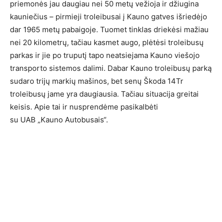
priemonės jau daugiau nei 50 metų vežioja ir džiugina
kauniečius – pirmieji troleibusai į Kauno gatves išriedėjo
dar 1965 metų pabaigoje. Tuomet tinklas driekėsi mažiau
nei 20 kilometrų, tačiau kasmet augo, plėtėsi troleibusų
parkas ir jie po truputį tapo neatsiejama Kauno viešojo
transporto sistemos dalimi. Dabar Kauno troleibusų parką
sudaro trijų markių mašinos, bet senų Škoda 14Tr
troleibusų jame yra daugiausia. Tačiau situacija greitai
keisis. Apie tai ir nusprendėme pasikalbėti
su UAB „Kauno Autobusais“.