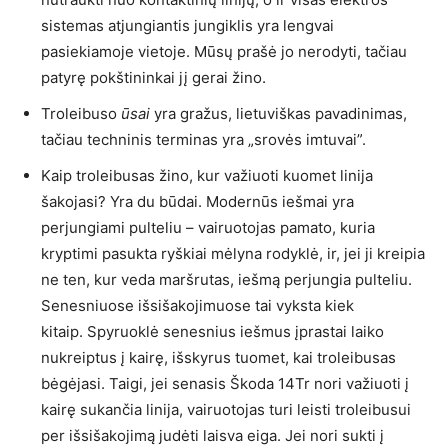
sistemas atjungiantis jungiklis yra lengvai
pasiekiamoje vietoje. Mūsų prašė jo nerodyti, tačiau
patyrę pokštininkai jį gerai žino.
Troleibuso
ūsai
yra gražus, lietuviškas pavadinimas,
tačiau techninis terminas yra „srovės imtuvai”.
Kaip troleibusas žino, kur važiuoti kuomet linija
šakojasi? Yra du būdai. Modernūs iešmai yra
perjungiami pulteliu – vairuotojas pamato, kuria
kryptimi pasukta ryškiai mėlyna rodyklė, ir, jei ji kreipia
ne ten, kur veda maršrutas, iešmą perjungia pulteliu.
Senesniuose išsišakojimuose tai vyksta kiek
kitaip. Spyruoklė senesnius iešmus įprastai laiko
nukreiptus į kairę, išskyrus tuomet, kai troleibusas
bėgėjasi. Taigi, jei senasis Škoda 14Tr nori važiuoti į
kairę sukančia linija, vairuotojas turi leisti troleibusui
per išsišakojimą judėti laisva eiga. Jei nori sukti į