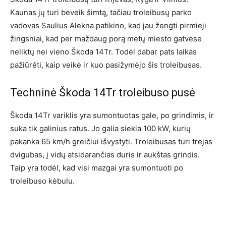
Kaunas jų turi beveik šimtą, tačiau troleibusų parko
vadovas Saulius Alekna patikino, kad jau žengti pirmieji
žingsniai, kad per maždaug porą metų miesto gatvėse
neliktų nei vieno Škoda 14Tr. Todėl dabar pats laikas
pažiūrėti, kaip veikė ir kuo pasižymėjo šis troleibusas.
Techninė Škoda 14Tr troleibuso pusė
Škoda 14Tr variklis yra sumontuotas gale, po grindimis, ir
suka tik galinius ratus. Jo galia siekia 100 kW, kurių
pakanka 65 km/h greičiui išvystyti. Troleibusas turi trejas
dvigubas, į vidų atsidarančias duris ir aukštas grindis.
Taip yra todėl, kad visi mazgai yra sumontuoti po
troleibuso kėbulu.