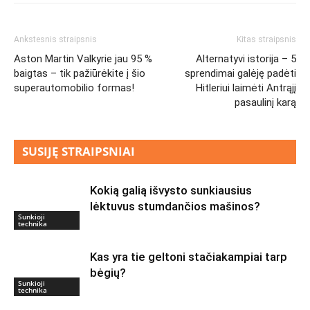
Ankstesnis straipsnis
Kitas straipsnis
Aston Martin Valkyrie jau 95 %
Alternatyvi istorija – 5
baigtas – tik pažiūrėkite į šio
sprendimai galėję padėti
superautomobilio formas!
Hitleriui laimėti Antrąjį
pasaulinį karą
SUSIJĘ STRAIPSNIAI
Kokią galią išvysto sunkiausius
lėktuvus stumdančios mašinos?
Sunkioji
technika
Kas yra tie geltoni stačiakampiai tarp
bėgių?
Sunkioji
technika