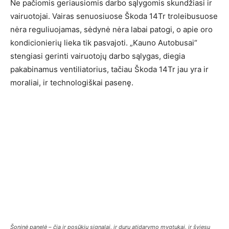
Ne pačiomis geriausiomis darbo sąlygomis skundžiasi ir
vairuotojai. Vairas senuosiuose Škoda 14Tr troleibusuose
nėra reguliuojamas, sėdynė nėra labai patogi, o apie oro
kondicionierių lieka tik pasvajoti. „Kauno Autobusai“
stengiasi gerinti vairuotojų darbo sąlygas, diegia
pakabinamus ventiliatorius, tačiau Škoda 14Tr jau yra ir
moraliai, ir technologiškai pasenę.
Šoninė panelė – čia ir posūkiu signalai, ir durų atidarymo mygtukai, ir šviesų