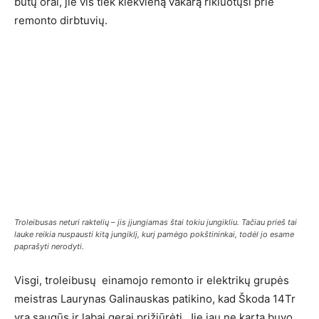
būtų orai, jie vis tiek kiekvieną vakarą rikiuotųsi prie
remonto dirbtuvių.
Troleibusas neturi raktelių – jis įjungiamas štai tokiu jungikliu. Tačiau prieš tai
lauke reikia nuspausti kitą jungiklį, kurį pamėgo pokštininkai, todėl jo esame
paprašyti nerodyti.
Visgi, troleibusų einamojo remonto ir elektrikų grupės
meistras Laurynas Galinauskas patikino, kad Škoda 14Tr
yra saugūs ir labai gerai prižiūrėti. Jie jau ne kartą buvo