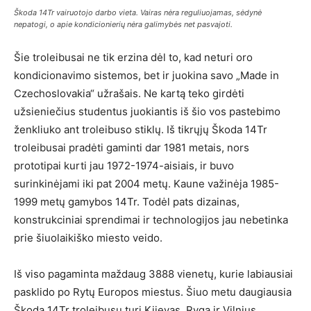
Škoda 14Tr vairuotojo darbo vieta. Vairas nėra reguliuojamas, sėdynė
nepatogi, o apie kondicionierių nėra galimybės net pasvajoti.
Šie troleibusai ne tik erzina dėl to, kad neturi oro
kondicionavimo sistemos, bet ir juokina savo „Made in
Czechoslovakia“ užrašais. Ne kartą teko girdėti
užsieniečius studentus juokiantis iš šio vos pastebimo
ženkliuko ant troleibuso stiklų. Iš tikrųjų Škoda 14Tr
troleibusai pradėti gaminti dar 1981 metais, nors
prototipai kurti jau 1972-1974-aisiais, ir buvo
surinkinėjami iki pat 2004 metų. Kaune važinėja 1985-
1999 metų gamybos 14Tr. Todėl pats dizainas,
konstrukciniai sprendimai ir technologijos jau nebetinka
prie šiuolaikiško miesto veido.
Iš viso pagaminta maždaug 3888 vienetų, kurie labiausiai
pasklido po Rytų Europos miestus. Šiuo metu daugiausia
Škoda 14Tr troleibusų turi Kijevas, Ryga ir Vilnius.