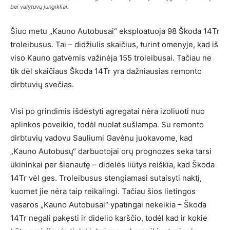
bei valytuvų jungikliai.
Šiuo metu „Kauno Autobusai“ eksploatuoja 98 Škoda 14Tr
troleibusus. Tai – didžiulis skaičius, turint omenyje, kad iš
viso Kauno gatvėmis važinėja 155 troleibusai. Tačiau ne
tik dėl skaičiaus Škoda 14Tr yra dažniausias remonto
dirbtuvių svečias.
Visi po grindimis išdėstyti agregatai nėra izoliuoti nuo
aplinkos poveikio, todėl nuolat sušlampa. Su remonto
dirbtuvių vadovu Sauliumi Gavėnu juokavome, kad
„Kauno Autobusų“ darbuotojai orų prognozes seka tarsi
ūkininkai per šienautę – didelės liūtys reiškia, kad Škoda
14Tr vėl ges. Troleibusus stengiamasi sutaisyti naktį,
kuomet jie nėra taip reikalingi. Tačiau šios lietingos
vasaros „Kauno Autobusai“ ypatingai nekeikia – Škoda
14Tr negali pakęsti ir didelio karščio, todėl kad ir kokie