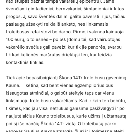
kad stulpas dažnai tampa vakarėlių epicentru). Jame
švenčiami gimtadieniai, bernvakariai, šimtadieniai ir kitos
progos. Jį savo šventės dalimi galite paversti ir jūs, tačiau
paslaugą užsakyti reikia iš anksto, nes linksmasis
troleibusas retai stovi be darbo. Pirmoji valanda kainuoja
100 eurų, o tolesnės – po 50. Įdomu tai, kad vairuotojas
vakarėlio svečius gali pavežti kur tik jie panorės, svarbu
tik kad kelionės maršrutas driektųsi ten, kur leidžia
kontaktinis tinklas.
Tiek apie bepasibaigiantį Škoda 14Tr troleibusų gyvenimą
Kaune. Tikėtina, kad bent vienas egzempliorius bus
išsaugotas atminčiai, o galbūt ateityje taps dar vienu
linksmuoju troleibusu vakarėliams. Kad ir kaip ten bebūtų,
tikimės, kad jau visai netrukus galėsime pasižvalgyti ir po
naujutėlaičius Kauno troleibusus, kurie užims į užtarnautą
poilsį išeinančių Škoda 14Tr vietą. O troleibusų parko
vadovas Saulius Alekna atsargiai žiūri ir į tolimesnę ateitį,