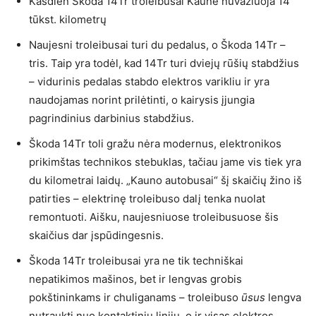
Kasdien Škoda 14Tr troleibusai Kaune nuvažiuoja 14
tūkst. kilometrų
Naujesni troleibusai turi du pedalus, o Škoda 14Tr –
tris. Taip yra todėl, kad 14Tr turi dviejų rūšių stabdžius
– vidurinis pedalas stabdo elektros varikliu ir yra
naudojamas norint prilėtinti, o kairysis įjungia
pagrindinius darbinius stabdžius.
Škoda 14Tr toli gražu nėra modernus, elektronikos
prikimštas technikos stebuklas, tačiau jame vis tiek yra
du kilometrai laidų. „Kauno autobusai“ šį skaičių žino iš
patirties – elektrinę troleibuso dalį tenka nuolat
remontuoti. Aišku, naujesniuose troleibusuose šis
skaičius dar įspūdingesnis.
Škoda 14Tr troleibusai yra ne tik techniškai
nepatikimos mašinos, bet ir lengvas grobis
pokštininkams ir chuliganams – troleibuso
ūsus
lengva
nutraukti nuo kontaktinių linijų, o ir visas elektros