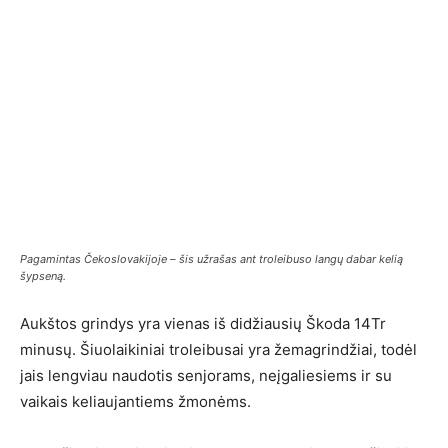
Pagamintas Čekoslovakijoje – šis užrašas ant troleibuso langų dabar kelią
šypseną.
Aukštos grindys yra vienas iš didžiausių Škoda 14Tr
minusų. Šiuolaikiniai troleibusai yra žemagrindžiai, todėl
jais lengviau naudotis senjorams, neįgaliesiems ir su
vaikais keliaujantiems žmonėms.