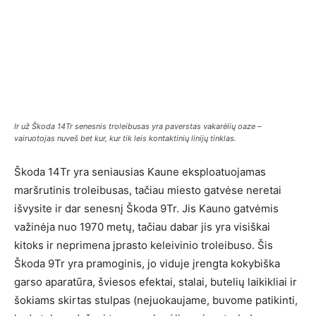
Ir už Škoda 14Tr senesnis troleibusas yra paverstas vakarėlių oaze –
vairuotojas nuveš bet kur, kur tik leis kontaktinių linijų tinklas.
Škoda 14Tr yra seniausias Kaune eksploatuojamas
maršrutinis troleibusas, tačiau miesto gatvėse neretai
išvysite ir dar senesnį Škoda 9Tr. Jis Kauno gatvėmis
važinėja nuo 1970 metų, tačiau dabar jis yra visiškai
kitoks ir neprimena įprasto keleivinio troleibuso. Šis
Škoda 9Tr yra pramoginis, jo viduje įrengta kokybiška
garso aparatūra, šviesos efektai, stalai, butelių laikikliai ir
šokiams skirtas stulpas (nejuokaujame, buvome patikinti,