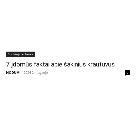
Sunkioji technika
7 įdomūs faktai apie šakinius krautuvus
NODUM
-
2024 24 rugsėjo
0