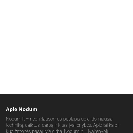
Apie Nodum
Nodum.lt – nepriklausomas puslapis apie įdomiausią
techniką, daiktus, darbą ir kitas įvairenybes. Apie tai kaip ir
kuo žmonės pasaulyje dirba. Nodum.lt – įvairenybių