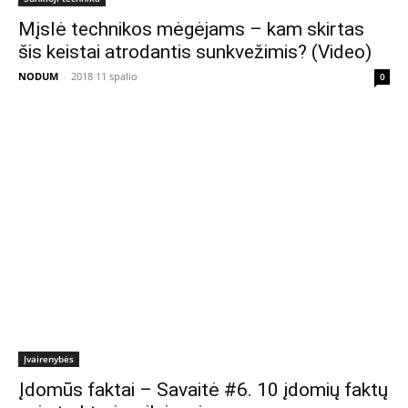
Mįslė technikos mėgėjams – kam skirtas
šis keistai atrodantis sunkvežimis? (Video)
NODUM
-
2018 11 spalio
0
Įvairenybės
Įdomūs faktai – Savaitė #6. 10 įdomių faktų