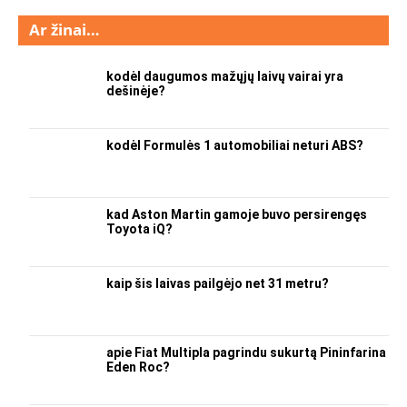
Ar žinai…
kodėl daugumos mažųjų laivų vairai yra
dešinėje?
kodėl Formulės 1 automobiliai neturi ABS?
kad Aston Martin gamoje buvo persirengęs
Toyota iQ?
kaip šis laivas pailgėjo net 31 metru?
apie Fiat Multipla pagrindu sukurtą Pininfarina
Eden Roc?