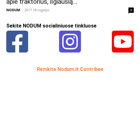
apie traktorius, ilgiausią...
NODUM
-
2017 18 rugsėjo
0
Sekite NODUM socialiniuose tinkluose
Remkite Nodum.lt Contribee