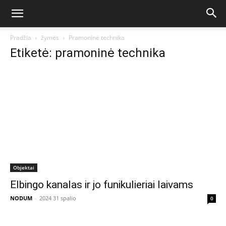
Pradžia
žymės
Pramoninė technika
Etiketė: pramoninė technika
Objektai
Elbingo kanalas ir jo funikulieriai laivams
NODUM
-
2024 31 spalio
0