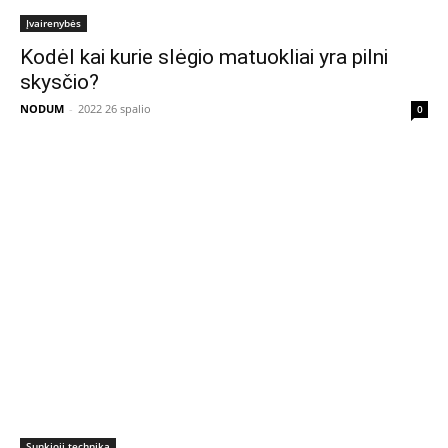
Įvairenybės
Kodėl kai kurie slėgio matuokliai yra pilni
skysčio?
NODUM
-
2022 26 spalio
0
Sunkioji technika