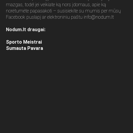
mazgas, todėl jei veikiate ką nors įdomaus, apie ką
norėtumėte papasakoti – susisiekite su mumis per mūsų
Facebook puslapį ar elektroniniu paštu
info@nodum.lt
Nodum.lt draugai:
Sporto Meistrai
Sumauta Pavara