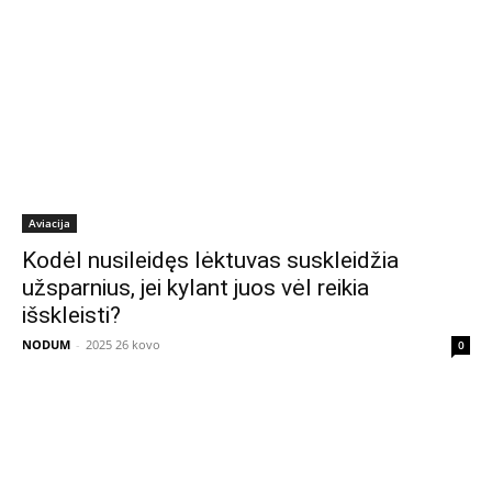
Aviacija
Kodėl nusileidęs lėktuvas suskleidžia
užsparnius, jei kylant juos vėl reikia
išskleisti?
NODUM
-
2025 26 kovo
0