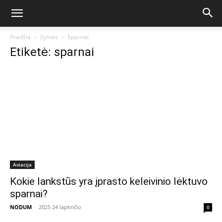
Pradžia
žymės
Sparnai
Etiketė: sparnai
Aviacija
Kokie lankstūs yra įprasto keleivinio lėktuvo
sparnai?
NODUM
-
2025 24 lapkričio
0