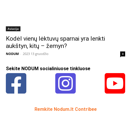
Aviacija
Kodėl vienų lėktuvų sparnai yra lenkti
aukštyn, kitų – žemyn?
NODUM
-
2023 13 gruodžio
0
Sekite NODUM socialiniuose tinkluose
Remkite Nodum.lt Contribee