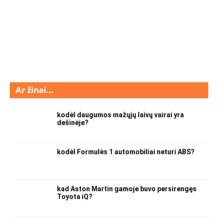
Ar žinai…
kodėl daugumos mažųjų laivų vairai yra
dešinėje?
kodėl Formulės 1 automobiliai neturi ABS?
kad Aston Martin gamoje buvo persirengęs
Toyota iQ?