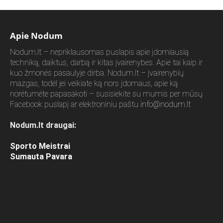
Apie Nodum
Nodum.lt – nepriklausomas puslapis apie įdomiausią
techniką, daiktus, darbą ir kitas įvairenybes. Apie tai kaip ir
kuo žmonės pasaulyje dirba. Nodum.lt – įvairenybių
mazgas, todėl jei veikiate ką nors įdomaus, apie ką
norėtumėte papasakoti – susisiekite su mumis per mūsų
Facebook puslapį ar elektroniniu paštu
info@nodum.lt
Nodum.lt draugai:
Sporto Meistrai
Sumauta Pavara