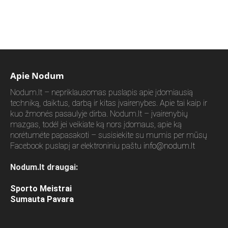
Apie Nodum
Nodum.lt – nepriklausomas puslapis apie įdomiausią
techniką, daiktus, darbą ir kitas įvairenybes. Apie tai kaip ir
kuo žmonės pasaulyje dirba. Nodum.lt – įvairenybių
mazgas, todėl jei veikiate ką nors įdomaus, apie ką
norėtumėte papasakoti – susisiekite su mumis per mūsų
Facebook puslapį ar elektroniniu paštu
info@nodum.lt
Nodum.lt draugai:
Sporto Meistrai
Sumauta Pavara