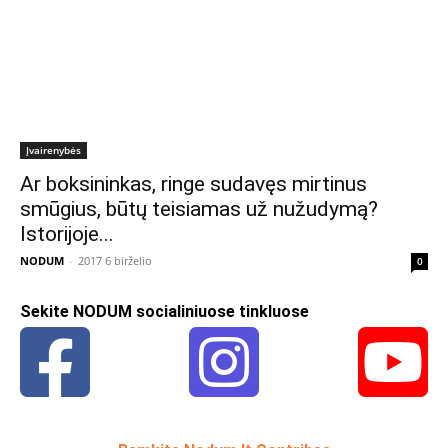
Įvairenybės
Ar boksininkas, ringe sudavęs mirtinus
smūgius, būtų teisiamas už nužudymą?
Istorijoje...
NODUM
-
2017 6 birželio
0
Sekite NODUM socialiniuose tinkluose