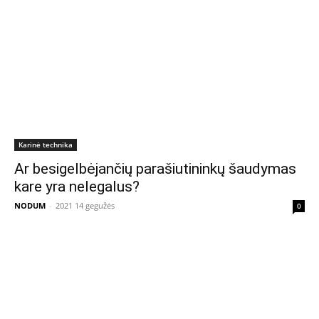
Karinė technika
Ar besigelbėjančių parašiutininkų šaudymas
kare yra nelegalus?
NODUM
-
2021 14 gegužės
0