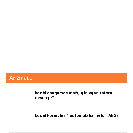
Ar žinai…
kodėl daugumos mažųjų laivų vairai yra
dešinėje?
kodėl Formulės 1 automobiliai neturi ABS?