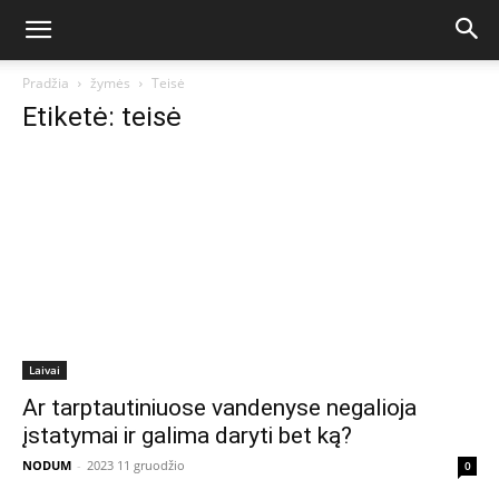
Pradžia
žymės
Teisė
Etiketė: teisė
Laivai
Ar tarptautiniuose vandenyse negalioja
įstatymai ir galima daryti bet ką?
NODUM
-
2023 11 gruodžio
0