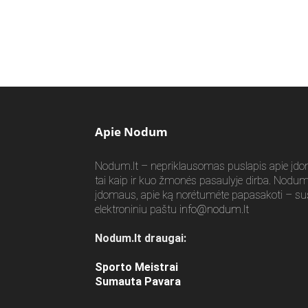
Apie Nodum
Nodum.lt – nepriklausomas puslapis apie įdomia
tai kaip ir kuo žmonės pasaulyje dirba. Nodum.l
įdomaus, apie ką norėtumėte papasakoti – su
elektroniniu paštu
info@nodum.lt
Nodum.lt draugai:
Sporto Meistrai
Sumauta Pavara