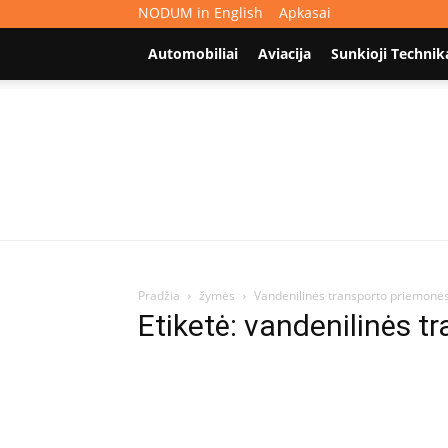
NODUM in English
Apkasai
Automobiliai
Aviacija
Sunkioji Technik
Pradžia
žymės
Vandenilinės transporto priemonė
Etiketė: vandenilinės 