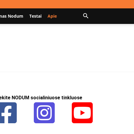
mas Nodum
Testai
Apie
ekite NODUM socialiniuose tinkluose