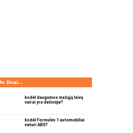
Ar žinai…
kodėl daugumos mažųjų laivų
vairai yra dešinėje?
kodėl Formulės 1 automobiliai
neturi ABS?