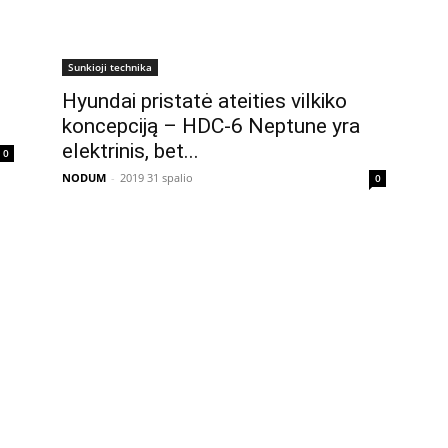
Sunkioji technika
Hyundai pristatė ateities vilkiko
koncepciją – HDC-6 Neptune yra
elektrinis, bet...
0
NODUM
-
2019 31 spalio
0