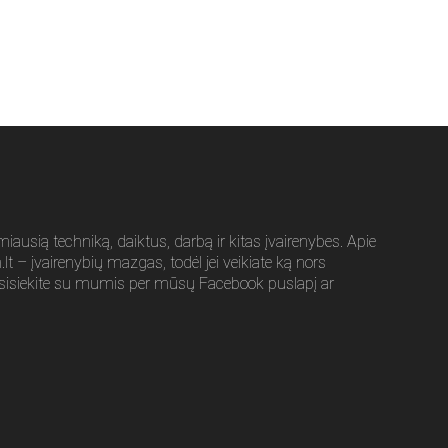
usią techniką, daiktus, darbą ir kitas įvairenybes. Apie
t – įvairenybių mazgas, todėl jei veikiate ką nors
sisiekite su mumis per mūsų Facebook puslapį ar