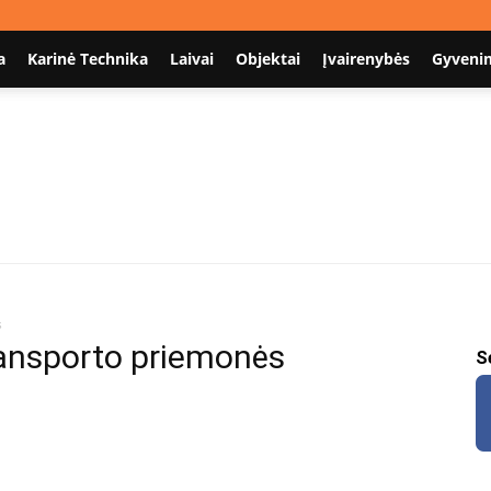
a
Karinė Technika
Laivai
Objektai
Įvairenybės
Gyveni
Nodum.lt
s
transporto priemonės
S