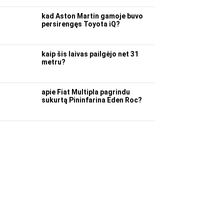
kad Aston Martin gamoje buvo
persirengęs Toyota iQ?
kaip šis laivas pailgėjo net 31
metru?
apie Fiat Multipla pagrindu
sukurtą Pininfarina Eden Roc?