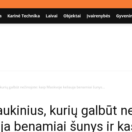
a
Karinė Technika
Laivai
Objektai
Įvairenybės
Gyveni
Nodum.lt
 kurių galbūt nežinojote: kaip Maskvoje keliauja benamiai šunys...
aukinius, kurių galbūt n
a benamiai šunys ir kas 