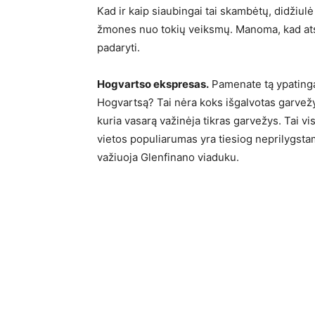
Kad ir kaip siaubingai tai skambėtų, didžiulė 
žmones nuo tokių veiksmų. Manoma, kad ats
padaryti.
Hogvartso ekspresas.
Pamenate tą ypatingą 
Hogvartsą? Tai nėra koks išgalvotas garvežys. 
kuria vasarą važinėja tikras garvežys. Tai vi
vietos populiarumas yra tiesiog neprilygs
važiuoja Glenfinano viaduku.