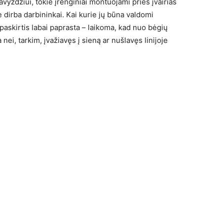
 Pavyzdžiui, tokie įrenginiai montuojami prieš įvairias
e dirba darbininkai. Kai kurie jų būna valdomi
 paskirtis labai paprasta – laikoma, kad nuo bėgių
i, tarkim, įvažiavęs į sieną ar nušlavęs linijoje