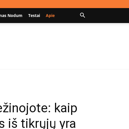
mas Nodum
Testai
Apie
ežinojote: kaip
iš tikrųjų yra