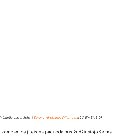
inėjantis Japonijoje. (
Saruno Hirobano, Wikimedia
(CC BY-SA 3.0)
ir kompanijos į teismą paduoda nusižudžiusiojo šeimą.