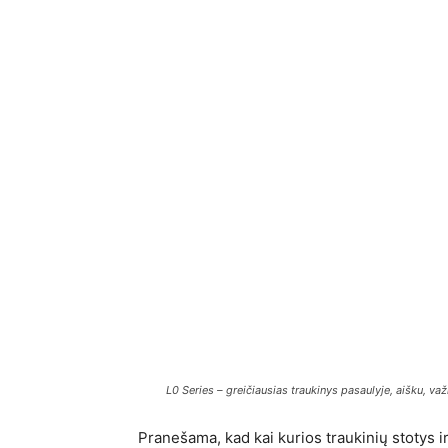
L0 Series – greičiausias traukinys pasaulyje, aišku, važ
Pranešama, kad kai kurios traukinių stotys 