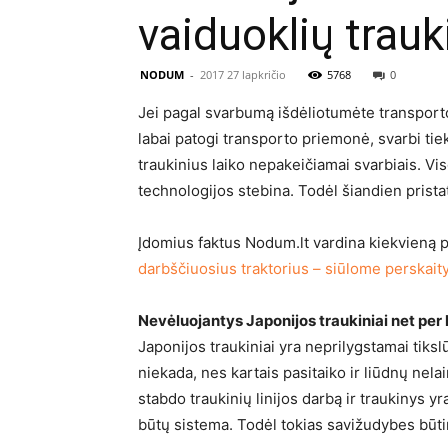
vaiduoklių trauk
NODUM
-
2017 27 lapkričio
5768
0
Jei pagal svarbumą išdėliotumėte transporto 
labai patogi transporto priemonė, svarbi tie
traukinius laiko nepakeičiamai svarbiais. Visgi,
technologijos stebina. Todėl šiandien prista
Įdomius faktus Nodum.lt vardina kiekvieną pi
darbščiuosius traktorius – siūlome perskaityti
Nevėluojantys Japonijos traukiniai net per 
Japonijos traukiniai yra neprilygstamai tiksl
niekada, nes kartais pasitaiko ir liūdnų nela
stabdo traukinių linijos darbą ir traukinys y
būtų sistema. Todėl tokias savižudybes būtin