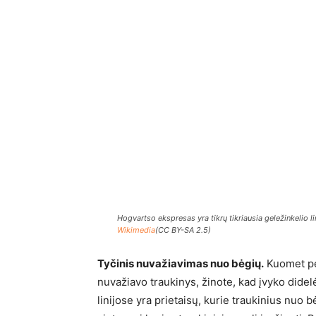
Hogvartso ekspresas yra tikrų tikriausia geležinkelio lin
Wikimedia
(CC BY-SA 2.5)
Tyčinis nuvažiavimas nuo bėgių.
Kuomet per
nuvažiavo traukinys, žinote, kad įvyko didelė
linijose yra prietaisų, kurie traukinius nuo 