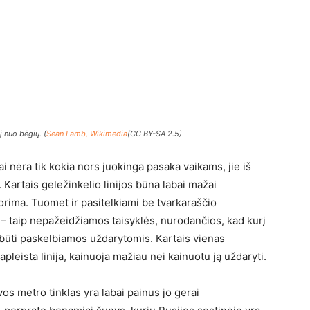
į nuo bėgių. (
Sean Lamb, Wikimedia
(CC BY-SA 2.5)
i nėra tik kokia nors juokinga pasaka vaikams, jie iš
į. Kartais geležinkelio linijos būna labai mažai
norima. Tuomet ir pasitelkiami be tvarkaraščio
ų – taip nepažeidžiamos taisyklės, nurodančios, kad kurį
i būti paskelbiamos uždarytomis. Kartais vienas
apleista linija, kainuoja mažiau nei kainuotu ją uždaryti.
s metro tinklas yra labai painus jo gerai