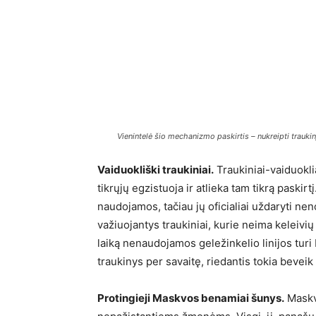
Vienintelė šio mechanizmo paskirtis – nukreipti traukin
Vaiduokliški traukiniai.
Traukiniai-vaiduoklia
tikrųjų egzistuoja ir atlieka tam tikrą paskirt
naudojamos, tačiau jų oficialiai uždaryti ne
važiuojantys traukiniai, kurie neima keleivi
laiką nenaudojamos geležinkelio linijos tur
traukinys per savaitę, riedantis tokia beveik 
Protingieji Maskvos benamiai šunys.
Maskvo