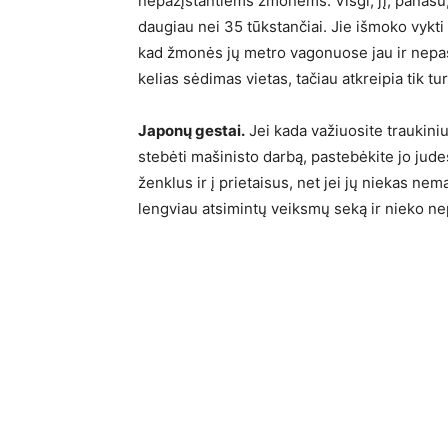
nepažįstantiems žmonėms. Visgi, jį, panašu,
daugiau nei 35 tūkstančiai. Jie išmoko vykti 
kad žmonės jų metro vagonuose jau ir nepa
kelias sėdimas vietas, tačiau atkreipia tik tu
Japonų gestai.
Jei kada važiuosite traukiniu 
stebėti mašinisto darbą, pastebėkite jo judes
ženklus ir į prietaisus, net jei jų niekas ne
lengviau atsimintų veiksmų seką ir nieko ne