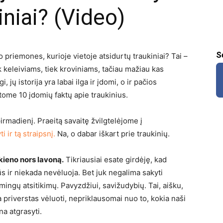
iniai? (Video)
S
priemones, kurioje vietoje atsidurtų traukiniai? Tai –
k keleiviams, tiek kroviniams, tačiau mažiau kas
 jų istorija yra labai ilga ir įdomi, o ir pačios
tome 10 įdomių faktų apie traukinius.
rmadienį. Praeitą savaitę žvilgtelėjome į
 ir tą straipsnį.
Na, o dabar iškart prie traukinių.
kieno nors lavoną.
Tikriausiai esate girdėję, kad
ūs ir niekada nevėluoja. Bet juk negalima sakyti
imingų atsitikimų. Pavyzdžiui, savižudybių. Tai, aišku,
ra priverstas vėluoti, nepriklausomai nuo to, kokia naši
a atgrasyti.