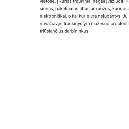
vietose, į kurias traukiniai negali įvažiuoti.
sienas, pakeliamus tiltus ar ruožus, kuriuos
elektroniškai, o kai kurie yra nejudantys. Jų
nuvažiavęs traukinys yra mažesnė problema ne
triūsiančius darbininkus.