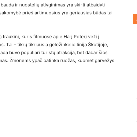
bauda ir nuostolių atlyginimas yra skirti atbaidyti
akomybė prieš artimuosius yra geriausias būdas tai
traukinį, kuris filmuose apie Harį Poterį vežį į
Tai – tikrų tikriausia geležinkelio linija Škotijoje,
sada buvo populiari turistų atrakcija, bet dabar šios
tamas. Žmonėms ypač patinka ruožas, kuomet garvežys