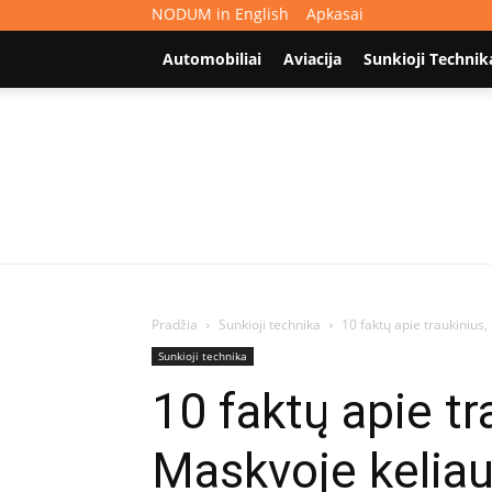
NODUM in English
Apkasai
Automobiliai
Aviacija
Sunkioji Technik
Pradžia
Sunkioji technika
10 faktų apie traukinius,
Sunkioji technika
10 faktų apie tr
Maskvoje keliauj