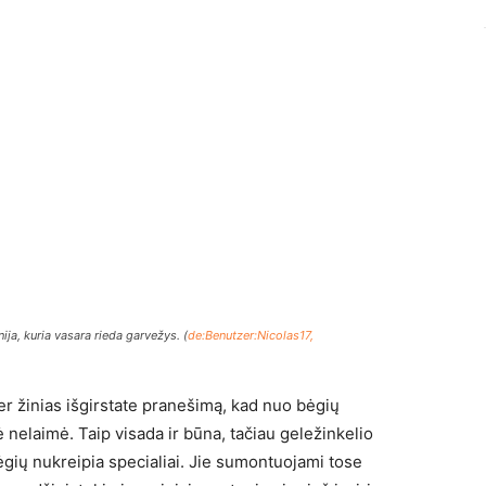
ija, kuria vasara rieda garvežys. (
de:Benutzer:Nicolas17,
 žinias išgirstate pranešimą, kad nuo bėgių
 nelaimė. Taip visada ir būna, tačiau geležinkelio
bėgių nukreipia specialiai. Jie sumontuojami tose