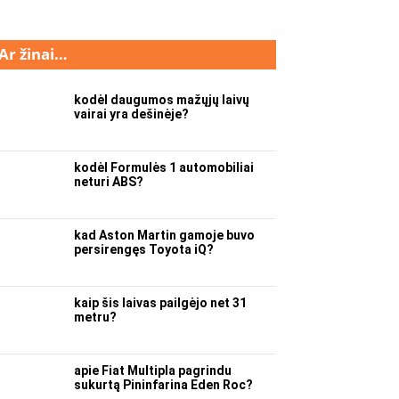
Ar žinai…
kodėl daugumos mažųjų laivų
vairai yra dešinėje?
kodėl Formulės 1 automobiliai
neturi ABS?
kad Aston Martin gamoje buvo
persirengęs Toyota iQ?
kaip šis laivas pailgėjo net 31
metru?
apie Fiat Multipla pagrindu
sukurtą Pininfarina Eden Roc?