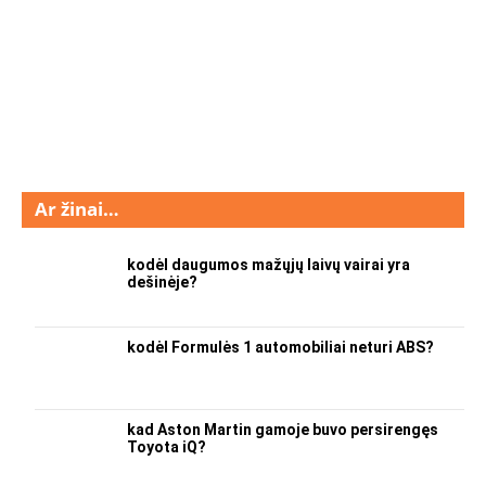
Ar žinai…
kodėl daugumos mažųjų laivų vairai yra
dešinėje?
kodėl Formulės 1 automobiliai neturi ABS?
kad Aston Martin gamoje buvo persirengęs
Toyota iQ?