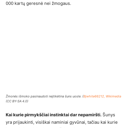
000 kartų geresnė nei žmogaus.
Žmonės išmoko pasinaudoti neįtikėtina šuns uosle. (
Bjwhite66212, Wikimedia
(CC BY-SA 4.0)
Kai kurie pirmykščiai instinktai dar nepamiršti.
Šunys
yra prijaukinti, visiškai naminiai gyvūnai, tačiau kai kurie