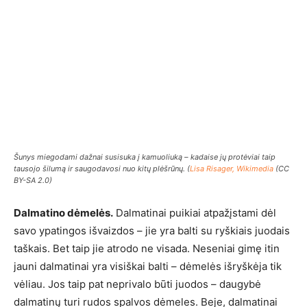
Šunys miegodami dažnai susisuka į kamuoliuką – kadaise jų protėviai taip
tausojo šilumą ir saugodavosi nuo kitų plėšrūnų. (
Lisa Risager, Wikimedia
(CC
BY-SA 2.0)
Dalmatino dėmelės.
Dalmatinai puikiai atpažįstami dėl
savo ypatingos išvaizdos – jie yra balti su ryškiais juodais
taškais. Bet taip jie atrodo ne visada. Neseniai gimę itin
jauni dalmatinai yra visiškai balti – dėmelės išryškėja tik
vėliau. Jos taip pat neprivalo būti juodos – daugybė
dalmatinų turi rudos spalvos dėmeles. Beje, dalmatinai