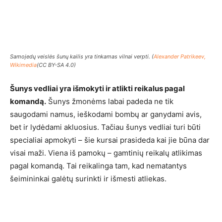
Samojedų veislės šunų kailis yra tinkamas vilnai verpti. (
Alexander Patrikeev,
Wikimedia
(CC BY-SA 4.0)
Šunys vedliai yra išmokyti ir atlikti reikalus pagal
komandą.
Šunys žmonėms labai padeda ne tik
saugodami namus, ieškodami bombų ar ganydami avis,
bet ir lydėdami akluosius. Tačiau šunys vedliai turi būti
specialiai apmokyti – šie kursai prasideda kai jie būna dar
visai maži. Viena iš pamokų – gamtinių reikalų atlikimas
pagal komandą. Tai reikalinga tam, kad nematantys
šeimininkai galėtų surinkti ir išmesti atliekas.