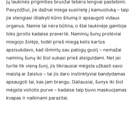
jų laukinės prigimties bruožai tebėra lengvai pastebimi.
Pavyzdžiui, jie dažnai miega susirietę į kamuoliuką – taip
jie stengiasi išlaikyti kūno šilumą ir apsaugoti vidaus
organus. Namie tai nėra būtina, o štai laukinėje gamtoje
toks įprotis kadaise pravertė. Naminių šunų protėviai
miegojo žolėje, todėl prieš miegą kelis kartus
apsisukdavo, kad išmintų sau patogų guolį – nemažai
naminių šunų iki šiol sukasi prieš atsiguldami. Net jei
turite tik vieną šunį, jis tikriausiai mėgsta užkasti savo
maistą ar žaislus – tai jis daro instinktyviai bandydamas
apsaugoti tai, kas jam brangu. Galiausiai, šunys iki šiol
mėgsta voliotis purve – kadaise taip buvo maskuojamas
kvapas ir naikinami parazitai.