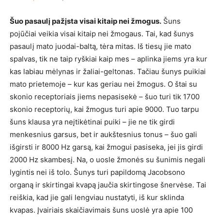
Šuo pasaulį pažįsta visai kitaip nei žmogus.
Šuns
pojūčiai veikia visai kitaip nei žmogaus. Tai, kad šunys
pasaulį mato juodai-baltą, tėra mitas. Iš tiesų jie mato
spalvas, tik ne taip ryškiai kaip mes – aplinka jiems yra kur
kas labiau mėlynas ir žaliai-geltonas. Tačiau šunys puikiai
mato prietemoje – kur kas geriau nei žmogus. O štai su
skonio receptoriais jiems nepasisekė – šuo turi tik 1700
skonio receptorių, kai žmogus turi apie 9000. Tuo tarpu
šuns klausa yra neįtikėtinai puiki – jie ne tik girdi
menkesnius garsus, bet ir aukštesnius tonus – šuo gali
išgirsti ir 8000 Hz garsą, kai žmogui pasiseka, jei jis girdi
2000 Hz skambesį. Na, o uosle žmonės su šunimis negali
lygintis nei iš tolo. Šunys turi papildomą Jacobsono
organą ir skirtingai kvapą jaučia skirtingose šnervėse. Tai
reiškia, kad jie gali lengviau nustatyti, iš kur sklinda
kvapas. Įvairiais skaičiavimais šuns uoslė yra apie 100