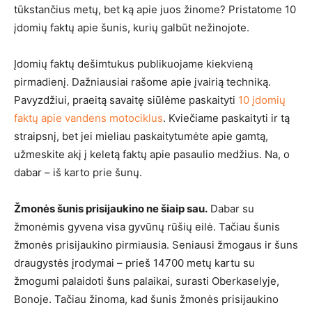
tūkstančius metų, bet ką apie juos žinome? Pristatome 10
įdomių faktų apie šunis, kurių galbūt nežinojote.
Įdomių faktų dešimtukus publikuojame kiekvieną
pirmadienį. Dažniausiai rašome apie įvairią techniką.
Pavyzdžiui, praeitą savaitę siūlėme paskaityti
10 įdomių
faktų apie vandens motociklus
. Kviečiame paskaityti ir tą
straipsnį, bet jei mieliau paskaitytumėte apie gamtą,
užmeskite akį į keletą faktų apie pasaulio medžius. Na, o
dabar – iš karto prie šunų.
Žmonės šunis prisijaukino ne šiaip sau.
Dabar su
žmonėmis gyvena visa gyvūnų rūšių eilė. Tačiau šunis
žmonės prisijaukino pirmiausia. Seniausi žmogaus ir šuns
draugystės įrodymai – prieš 14700 metų kartu su
žmogumi palaidoti šuns palaikai, surasti Oberkaselyje,
Bonoje. Tačiau žinoma, kad šunis žmonės prisijaukino