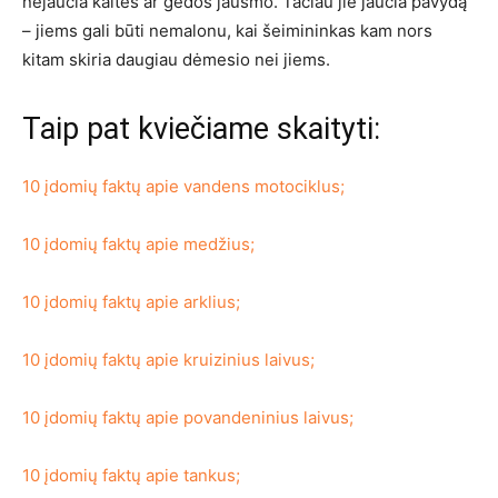
nejaučia kaltės ar gėdos jausmo. Tačiau jie jaučia pavydą
– jiems gali būti nemalonu, kai šeimininkas kam nors
kitam skiria daugiau dėmesio nei jiems.
Taip pat kviečiame skaityti:
10 įdomių faktų apie vandens motociklus;
10 įdomių faktų apie medžius;
10 įdomių faktų apie arklius;
10 įdomių faktų apie kruizinius laivus;
10 įdomių faktų apie povandeninius laivus;
10 įdomių faktų apie tankus;