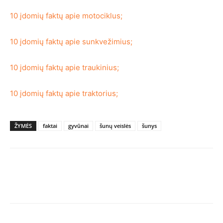
10 įdomių faktų apie motociklus;
10 įdomių faktų apie sunkvežimius;
10 įdomių faktų apie traukinius;
10 įdomių faktų apie traktorius;
ŽYMĖS
faktai
gyvūnai
šunų veislės
šunys