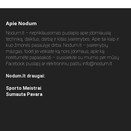
Apie Nodum
Nodum.lt – nepriklausomas puslapis apie įdomiausią
techniką, daiktus, darbą ir kitas įvairenybes. Apie tai kaip ir
kuo žmonės pasaulyje dirba. Nodum.lt – įvairenybių
mazgas, todėl jei veikiate ką nors įdomaus, apie ką
norėtumėte papasakoti – susisiekite su mumis per mūsų
Facebook puslapį ar elektroniniu paštu
info@nodum.lt
Nodum.lt draugai:
Sporto Meistrai
Sumauta Pavara