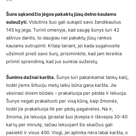
Šuns sąkandžio jėgos pakaktų jūsų delno kaulams
sulaužyti.
Vidutinis šuo gali sukąsti savo žandikaulius
145 kg jėga. Turint omenyje, kad saugę šunys turi 42
aštrius dantis, to daugiau nei pakaktų jūsų rankos
kaulams sutrupinti. Kitaip tariant, jei kada sugalvosite
užsimoti prieš savo šunį, prisiminkite, kad jam tereikia
priimti sprendimą, kad jus sunkiai sužeistų.
Šunims dažnai karšta.
Šunys turi pakankamai tankų kailį,
todėl jiems šiltuoju metų laiku būna gana karšta. Jie
vėsinasi dviem būdais – prakaituoja per pėdas ir lekuoja.
Šunys negali prakaituoti per visą kūną, kaip žmonės,
todėl jie prakaituoja tik per pėdų pagalvėles. Na ir,
žinoma, jie lekuoja. Įprastai šuo įkvepia ir iškvepia 30-40
kartų per minutę, tačiau lekuojant šis skaičius gali
pasiekti ir visus 400. Visgi, jei aplinka nėra labai karšta, o