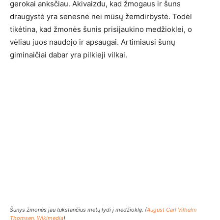
gerokai anksčiau. Akivaizdu, kad žmogaus ir šuns
draugystė yra senesnė nei mūsų žemdirbystė. Todėl
tikėtina, kad žmonės šunis prisijaukino medžioklei, o
vėliau juos naudojo ir apsaugai. Artimiausi šunų
giminaičiai dabar yra pilkieji vilkai.
Šunys žmonės jau tūkstančius metų lydi į medžioklę. (
August Carl Vilhelm
Thomsen, Wikimedia
)