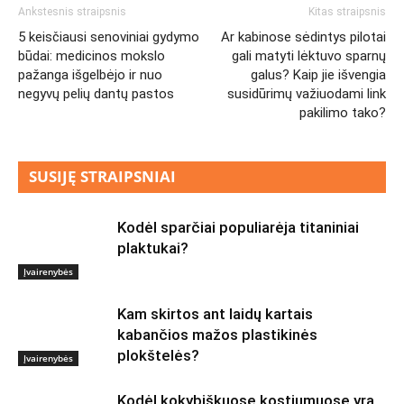
Ankstesnis straipsnis
Kitas straipsnis
5 keisčiausi senoviniai gydymo
Ar kabinose sėdintys pilotai
būdai: medicinos mokslo
gali matyti lėktuvo sparnų
pažanga išgelbėjo ir nuo
galus? Kaip jie išvengia
negyvų pelių dantų pastos
susidūrimų važiuodami link
pakilimo tako?
SUSIJĘ STRAIPSNIAI
Kodėl sparčiai populiarėja titaniniai
plaktukai?
Įvairenybės
Kam skirtos ant laidų kartais
kabančios mažos plastikinės
plokštelės?
Įvairenybės
Kodėl kokybiškuose kostiumuose yra