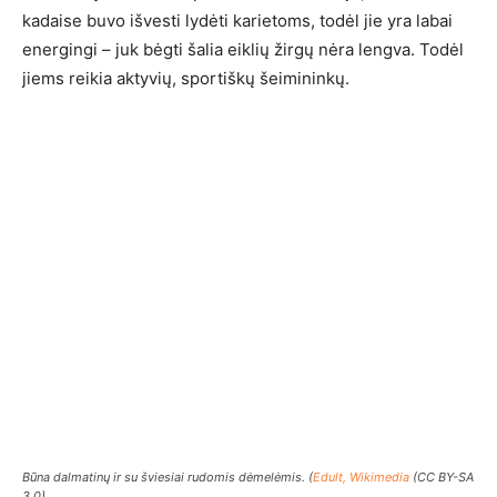
kadaise buvo išvesti lydėti karietoms, todėl jie yra labai
energingi – juk bėgti šalia eiklių žirgų nėra lengva. Todėl
jiems reikia aktyvių, sportiškų šeimininkų.
Būna dalmatinų ir su šviesiai rudomis dėmelėmis. (
Edult, Wikimedia
(CC BY-SA
3.0)