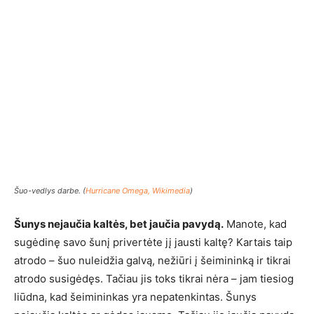
Šuo-vedlys darbe. (
Hurricane Omega, Wikimedia
)
Šunys nejaučia kaltės, bet jaučia pavydą.
Manote, kad
sugėdinę savo šunį privertėte jį jausti kaltę? Kartais taip
atrodo – šuo nuleidžia galvą, nežiūri į šeimininką ir tikrai
atrodo susigėdęs. Tačiau jis toks tikrai nėra – jam tiesiog
liūdna, kad šeimininkas yra nepatenkintas. Šunys