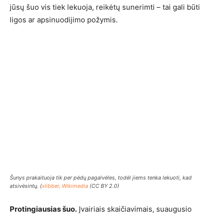
jūsų šuo vis tiek lekuoja, reikėtų sunerimti – tai gali būti
ligos ar apsinuodijimo požymis.
Šunys prakaituoja tik per pėdų pagalvėles, todėl jiems tenka lekuoti, kad
atsivėsintų. (
xlibber, Wikimedia
(CC BY 2.0)
Protingiausias šuo.
Įvairiais skaičiavimais, suaugusio