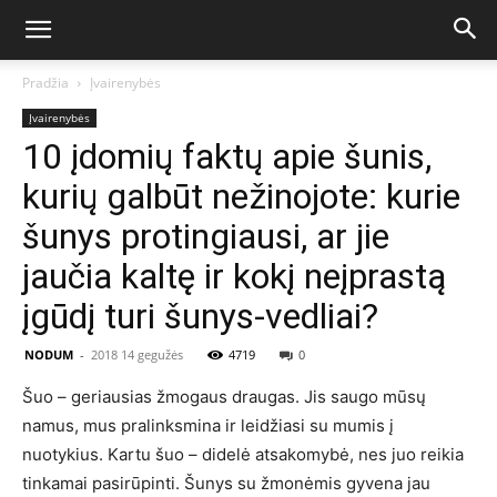
Pradžia
Įvairenybės
Įvairenybės
10 įdomių faktų apie šunis,
kurių galbūt nežinojote: kurie
šunys protingiausi, ar jie
jaučia kaltę ir kokį neįprastą
įgūdį turi šunys-vedliai?
NODUM
-
2018 14 gegužės
4719
0
Šuo – geriausias žmogaus draugas. Jis saugo mūsų
namus, mus pralinksmina ir leidžiasi su mumis į
nuotykius. Kartu šuo – didelė atsakomybė, nes juo reikia
tinkamai pasirūpinti. Šunys su žmonėmis gyvena jau