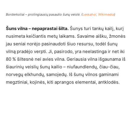
Borderkoliai – protingiausių pasaulio šunų veislė. (
Lenkahol, Wikimedia
)
Šuns vilna – nepaprastai šilta.
Šunys turi tankų kailį, kurį
nusimeta keičiantis metų laikams. Savaime aišku, žmonės
jau seniai norėjo pasinaudoti šiuo resursu, todėl šunų
vilną pradėjo verpti. Ji, pasirodo, yra neelastinga ir net iki
80 % šiltesnė nei avies vilna. Geriausia vilna išgaunama iš
šiaurinių veislių šunų kailio – niufaundlendų, čiau-čiau,
norvegų elkhundų, samojedų. Iš šunų vilnos gaminami
megztiniai, kojinės, kiti aprangos elementai, antklodės.