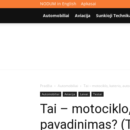
NODUM in English
Apkasai
Automobiliai
Aviacija
Sunkioji Technik
Pradžia
Automobiliai
Tai – motociklo, katerio, aut
Automobiliai
Aviacija
Laivai
Testai
Tai – motociklo,
pavadinimas? (