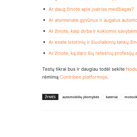
Ar daug žinote apie įvairias medžiagas?
Ar atsimenate gyvūnus ir augalus automo
Ar žinote, kaip dirba ir kokiomis savybė
Ar esate istorinių ir šiuolaikinių tankų ži
Ar žinote, ką daro šių retesnių profesijų 
Testų tikrai bus ir daugiau todėl sekite
Nodu
rėmimą
Contribee platformoje
.
ŽYMĖS
automobilių įdomybės
kateriai
motocik