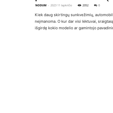
NODUM
-
2023 11 lapkričio
2052
0
Kiek daug skirtingų sunkvežimių, automobilių
neįmanoma. O kur dar visi lėktuvai, sraigtasp
išgirdę kokio modelio ar gamintojo pavadinimą