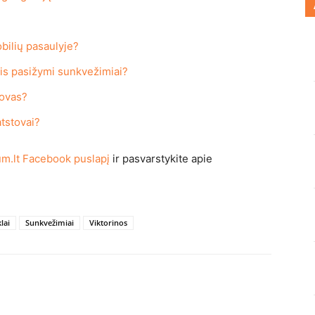
bilių pasaulyje?
mis pasižymi sunkvežimiai?
novas?
atstovai?
m.lt Facebook puslapį
ir pasvarstykite apie
lai
Sunkvežimiai
Viktorinos