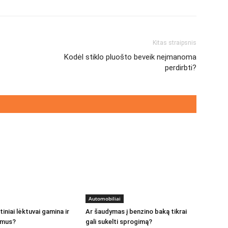
Kitas straipsnis
Kodėl stiklo pluošto beveik neįmanoma
perdirbti?
Automobiliai
iniai lėktuvai gamina ir
Ar šaudymas į benzino baką tikrai
ūmus?
gali sukelti sprogimą?