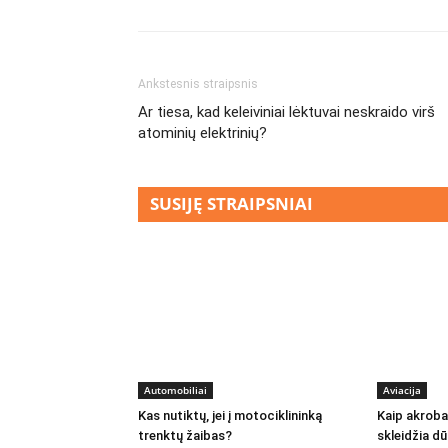
Ankstesnis straipsnis
Ar tiesa, kad keleiviniai lėktuvai neskraido virš
atominių elektrinių?
SUSIJĘ STRAIPSNIAI
Automobiliai
Aviacija
Kas nutiktų, jei į motociklininką
Kaip akrobat
trenktų žaibas?
skleidžia d