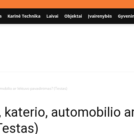
a
Karinė Technika
Laivai
Objektai
Įvairenybės
Gyveni
Nodum.lt
omobilio ar lėktuvo pavadinimas? (Testas)
 katerio, automobilio a
Testas)