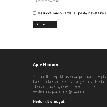
Išsaugoti mano vardą, el. paštą ir svetainę ši
Apie Nodum
Nodum.lt – nepriklausomas puslapis apie įdomia
tai kaip ir kuo žmonės pasaulyje dirba. Nodum.l
įdomaus, apie ką norėtumėte papasakoti – su
elektroniniu paštu
info@nodum.lt
Nodum.lt draugai: