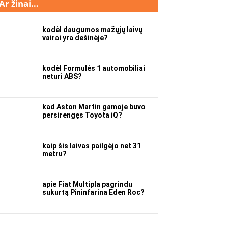
Ar žinai…
kodėl daugumos mažųjų laivų
vairai yra dešinėje?
kodėl Formulės 1 automobiliai
neturi ABS?
kad Aston Martin gamoje buvo
persirengęs Toyota iQ?
kaip šis laivas pailgėjo net 31
metru?
apie Fiat Multipla pagrindu
sukurtą Pininfarina Eden Roc?