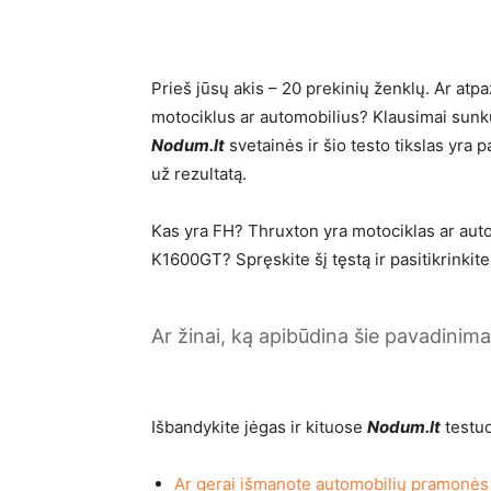
Prieš jūsų akis – 20 prekinių ženklų. Ar atpaž
motociklus ar automobilius? Klausimai sunkū
Nodum.lt
svetainės ir šio testo tikslas yra 
už rezultatą.
Kas yra FH? Thruxton yra motociklas ar aut
K1600GT? Spręskite šį tęstą ir pasitikrinkite
Ar žinai, ką apibūdina šie pavadinimai
Išbandykite jėgas ir kituose
Nodum.lt
testu
Ar gerai išmanote automobilių pramonės 