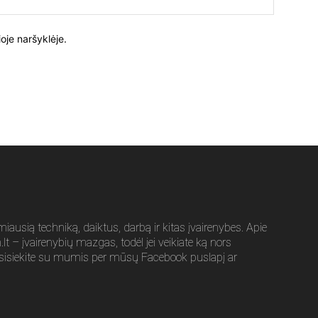
oje naršyklėje.
usią techniką, daiktus, darbą ir kitas įvairenybes. Apie
t – įvairenybių mazgas, todėl jei veikiate ką nors
sisiekite su mumis per mūsų Facebook puslapį ar