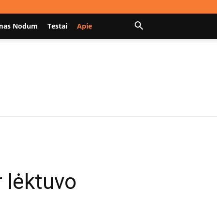
mas Nodum
Testai
Apie
r lėktuvo