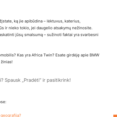
įstate, ką jie apibūdina – lėktuvus, katerius,
s ir nieko tokio, jei daugelio atsakymų nežinosite.
paskatinti jūsų smalsumą – sužinoti faktai yra svarbesni
omobilis? Kas yra Africa Twin? Esate girdėję apie BMW
 žinias!
? Spausk „Pradėti“ ir pasitikrink!
ose:
geografiją?