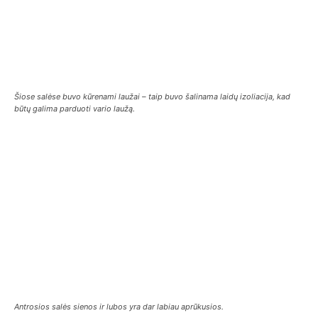
Šiose salėse buvo kūrenami laužai – taip buvo šalinama laidų izoliacija, kad
būtų galima parduoti vario laužą.
Antrosios salės sienos ir lubos yra dar labiau aprūkusios.