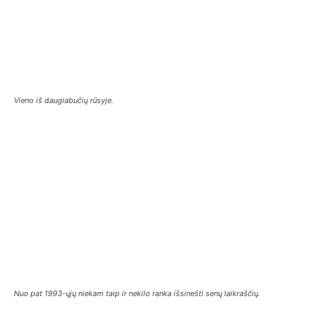
Vieno iš daugiabučių rūsyje.
Nuo pat 1993-ųjų niekam taip ir nekilo ranka išsinešti senų laikraščių.