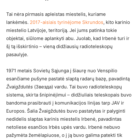
Tai nėra pirmasis apleistas miestelis, kuriame
lankėmės.
2017-aisiais tyrinėjome Skrundos
, kito karinio
miestelio Latvijoje, teritoriją. Jei jums patinka tokie
objektai, siūlome aplankyti abu. Juolab, kad Irbenė turi ir
šį tą išskirtinio – vieną didžiausių radioteleskopų
pasaulyje.
1971 metais Sovietų Sąjunga į šiaurę nuo Venspilio
esančiame pušyne pastatė slaptą radarų bazę, pavadintą
Žvaigždutės
(Звезда) vardu. Tai buvo radioteleskopų
sistema, skirta šnipinėjimui – didžiuliais teleskopais buvo
bandoma prasibrauti į komunikacijos linijas tarp JAV ir
Europos. Šalia Žvaigždutės buvo pastatytas ir palyginti
nedidelis slaptas karinis miestelis Irbenė, pavadintas
netoliese esančios Irbės upės vardu. Irbenė nebuvo
pažymėta žemėlapiuose, o į ją buvo galima patekti tik