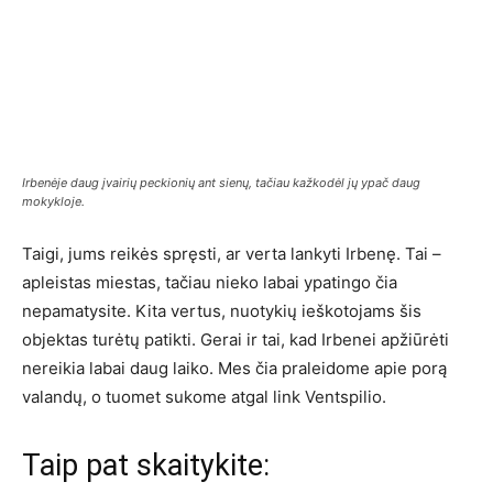
Irbenėje daug įvairių peckionių ant sienų, tačiau kažkodėl jų ypač daug
mokykloje.
Taigi, jums reikės spręsti, ar verta lankyti Irbenę. Tai –
apleistas miestas, tačiau nieko labai ypatingo čia
nepamatysite. Kita vertus, nuotykių ieškotojams šis
objektas turėtų patikti. Gerai ir tai, kad Irbenei apžiūrėti
nereikia labai daug laiko. Mes čia praleidome apie porą
valandų, o tuomet sukome atgal link Ventspilio.
Taip pat skaitykite: