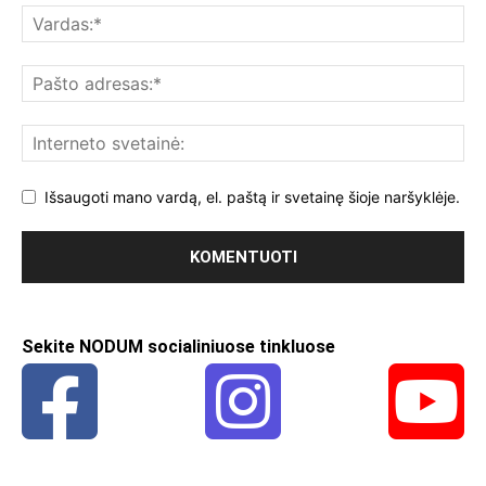
Išsaugoti mano vardą, el. paštą ir svetainę šioje naršyklėje.
Sekite NODUM socialiniuose tinkluose