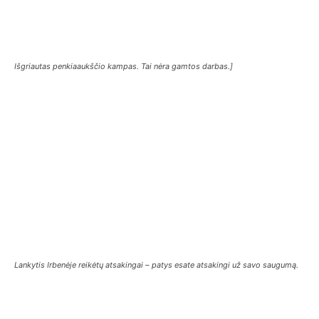
Išgriautas penkiaaukščio kampas. Tai nėra gamtos darbas.]
Lankytis Irbenėje reikėtų atsakingai – patys esate atsakingi už savo saugumą.