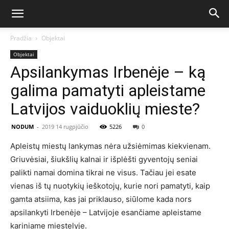
Pradžia
Objektai
Objektai
Apsilankymas Irbenėje – ką
galima pamatyti apleistame
Latvijos vaiduoklių mieste?
NODUM
-
2019 14 rugpjūčio
5226
0
Apleistų miestų lankymas nėra užsiėmimas kiekvienam.
Griuvėsiai, šiukšlių kalnai ir išplėšti gyventojų seniai
palikti namai domina tikrai ne visus. Tačiau jei esate
vienas iš tų nuotykių ieškotojų, kurie nori pamatyti, kaip
gamta atsiima, kas jai priklauso, siūlome kada nors
apsilankyti Irbenėje – Latvijoje esančiame apleistame
kariniame miestelyje.