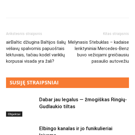
Ankstesnis straipsnis
Kitas straipsnis
airBaltic džiugina Baltijos šalių
Mėlynasis Stebuklas – kadaise
vėliavų spalvomis papuoštais
lenktyniniai Mercedes-Benz
lėktuvais, tačiau kodėl variklių
buvo vežiojami greičiausiu
korpusai visada yra žali?
pasaulio autovežiu
SUSIJĘ STRAIPSNIAI
Dabar jau legalus — žmogiškas Ringių-
Gudlaukio tiltas
Objektai
Elbingo kanalas ir jo funikulieriai