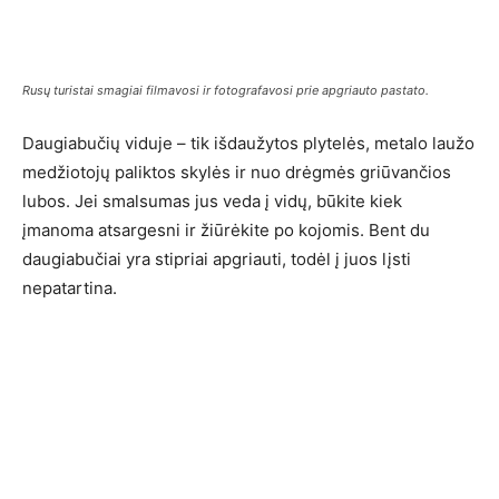
Rusų turistai smagiai filmavosi ir fotografavosi prie apgriauto pastato.
Daugiabučių viduje – tik išdaužytos plytelės, metalo laužo
medžiotojų paliktos skylės ir nuo drėgmės griūvančios
lubos. Jei smalsumas jus veda į vidų, būkite kiek
įmanoma atsargesni ir žiūrėkite po kojomis. Bent du
daugiabučiai yra stipriai apgriauti, todėl į juos lįsti
nepatartina.