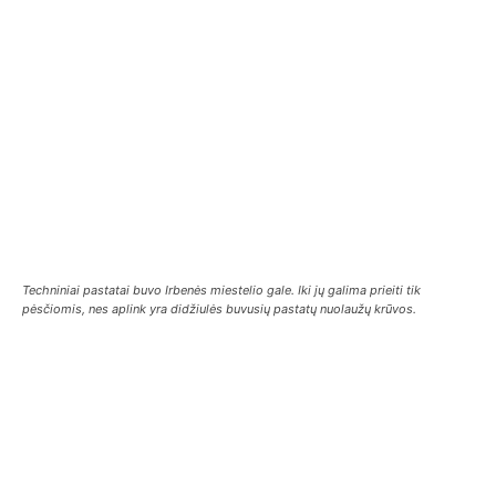
Techniniai pastatai buvo Irbenės miestelio gale. Iki jų galima prieiti tik
pėsčiomis, nes aplink yra didžiulės buvusių pastatų nuolaužų krūvos.