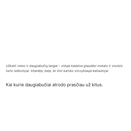
Užkalti vieno ir daugiabučių langai – viduje kadaise glaudėsi metalo ir visokio
turto ieškotojai. Irbenėje, beje, iki šiol kartais stovyklauja keliautojai.
Kai kurie daugiabučiai atrodo prasčiau už kitus.