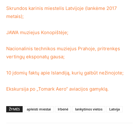
Skrundos karinis miestelis Latvijoje (lankėme 2017
metais);
JAWA muziejus Konopištėje;
Nacionalinis technikos muziejus Prahoje, pritrenkęs
vertingų eksponatų gausa;
10 įdomių faktų apie Islandiją, kurių galbūt nežinojote;
Ekskursija po „Tomark Aero“ aviacijos gamyklą.
ŽYMĖS
apleisti miestai
Irbenė
lankytinos vietos
Latvija