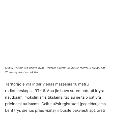
Sunku įvertinti šio daikto dydį – lėkštės skersmuo yra 32 metrai, ji sukasi ant
25 metrų aukščio bokšto.
Teritorijoje yra ir dar vienas mažesnis 16 metrų
radioteleskopas RT-16. Abu jie buvo suremontuoti ir yra
naudojami moksliniams tikslams, tačiau jie taip pat yra
prieinami turistams. Galite užsiregistruoti (pageidaujama,
bent trys dienos prieš vizitą) ir būsite pakviesti apžiūrėti