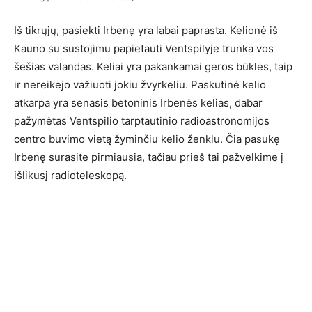
Iš tikrųjų, pasiekti Irbenę yra labai paprasta. Kelionė iš
Kauno su sustojimu papietauti Ventspilyje trunka vos
šešias valandas. Keliai yra pakankamai geros būklės, taip
ir nereikėjo važiuoti jokiu žvyrkeliu. Paskutinė kelio
atkarpa yra senasis betoninis Irbenės kelias, dabar
pažymėtas Ventspilio tarptautinio radioastronomijos
centro buvimo vietą žyminčiu kelio ženklu. Čia pasukę
Irbenę surasite pirmiausia, tačiau prieš tai pažvelkime į
išlikusį radioteleskopą.