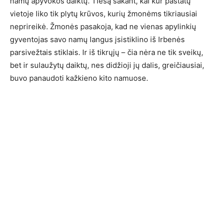
namų apyvokos daiktų. Tiesą sakant, kai kur pastatų
vietoje liko tik plytų krūvos, kurių žmonėms tikriausiai
neprireikė. Žmonės pasakoja, kad ne vienas apylinkių
gyventojas savo namų langus įsistiklino iš Irbenės
parsivežtais stiklais. Ir iš tikrųjų – čia nėra ne tik sveikų,
bet ir sulaužytų daiktų, nes didžioji jų dalis, greičiausiai,
buvo panaudoti kažkieno kito namuose.