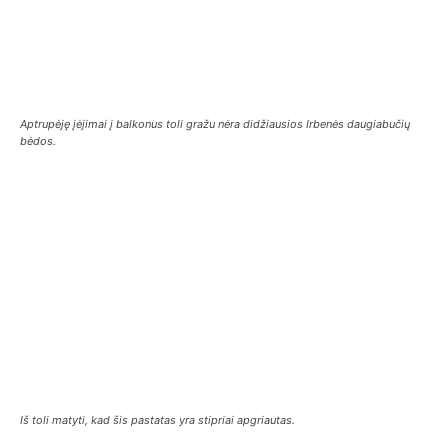
Aptrupėję įėjimai į balkonus toli gražu nėra didžiausios Irbenės daugiabučių
bėdos.
Iš toli matyti, kad šis pastatas yra stipriai apgriautas.