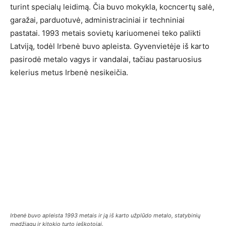
turint specialų leidimą. Čia buvo mokykla, kocncertų salė,
garažai, parduotuvė, administraciniai ir techniniai
pastatai. 1993 metais sovietų kariuomenei teko palikti
Latviją, todėl Irbenė buvo apleista. Gyvenvietėje iš karto
pasirodė metalo vagys ir vandalai, tačiau pastaruosius
kelerius metus Irbenė nesikeičia.
Irbenė buvo apleista 1993 metais ir ją iš karto užplūdo metalo, statybinių
medžiagų ir kitokio turto ieškotojai.