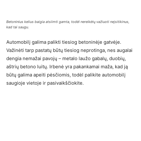
Betoninius kelius baigia atsiimti gamta, todėl nereikėtų važiuoti neįsitikinus,
kad tai saugu.
Automobilį galima palikti tiesiog betoninėje gatvėje.
Važinėti tarp pastatų būtų tiesiog neprotinga, nes augalai
dengia nemažai pavojų – metalo laužo gabalų, duobių,
aštrių betono luitų. Irbenė yra pakankamai maža, kad ją
būtų galima apeiti pėsčiomis, todėl palikite automobilį
saugioje vietoje ir pasivaikščiokite.