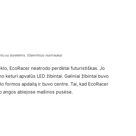
rtu su durelėmis. (Gamintojo nuotrauka)
tiklo, EcoRacer neatrodo perdėtai futuristiškas. Jo
o keturi apvalūs LED žibintai. Galiniai žibintai buvo
alo formos apdailą ir buvo centre. Tai, kad EcoRacer
imo angos abiejose mašinos pusėse.