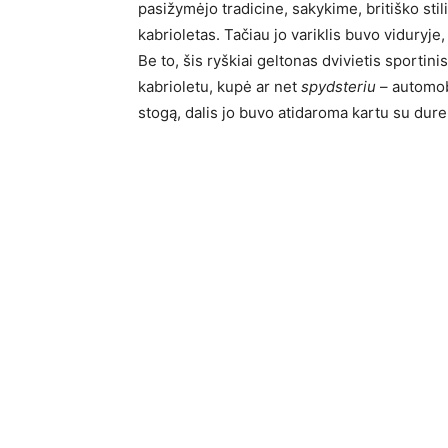
pasižymėjo tradicine, sakykime, britiško sti
kabrioletas. Tačiau jo variklis buvo viduryje
Be to, šis ryškiai geltonas dvivietis sportini
kabrioletu, kupė ar net
spydsteriu
– automob
stogą, dalis jo buvo atidaroma kartu su dure