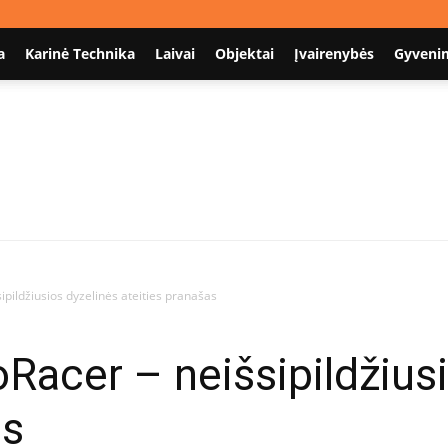
a
Karinė Technika
Laivai
Objektai
Įvairenybės
Gyveni
Nodum.lt
pildžiusios dyzelinės ateities pranašas
acer – neišsipildžiusi
as