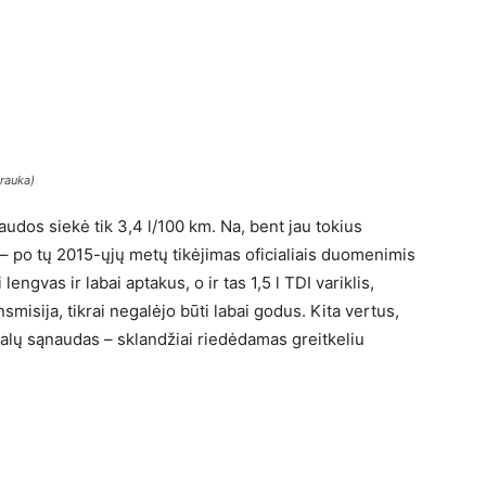
trauka)
dos siekė tik 3,4 l/100 km. Na, bent jau tokius
po tų 2015-ųjų metų tikėjimas oficialiais duomenimis
engvas ir labai aptakus, o ir tas 1,5 l TDI variklis,
misija, tikrai negalėjo būti labai godus. Kita vertus,
alų sąnaudas – sklandžiai riedėdamas greitkeliu