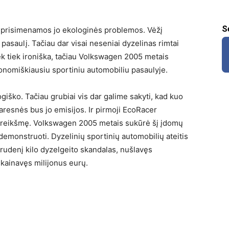
S
a prisimenamos jo ekologinės problemos. Vėžį
pasaulį. Tačiau dar visai neseniai dyzelinas rimtai
ek tiek ironiška, tačiau Volkswagen 2005 metais
konomiškiausiu sportiniu automobiliu pasaulyje.
giško. Tačiau grubiai vis dar galime sakyti, kad kuo
resnės bus jo emisijos. Ir pirmoji EcoRacer
bą reikšmę. Volkswagen 2005 metais sukūrė šį įdomų
ademonstruoti. Dyzelinių sportinių automobilių ateitis
 rudenį kilo dyzelgeito skandalas, nušlavęs
kainavęs milijonus eurų.