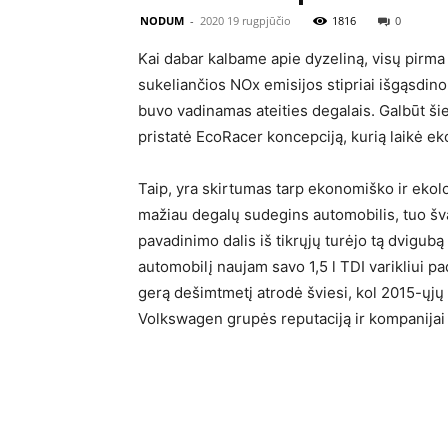
NODUM
-
2020 19 rugpjūčio
1816
0
Kai dabar kalbame apie dyzeliną, visų pirm
sukeliančios NOx emisijos stipriai išgąsdino 
buvo vadinamas ateities degalais. Galbūt ši
pristatė EcoRacer koncepciją, kurią laikė e
Taip, yra skirtumas tarp ekonomiško ir ekolo
mažiau degalų sudegins automobilis, tuo šva
pavadinimo dalis iš tikrųjų turėjo tą dvigu
automobilį naujam savo 1,5 l TDI varikliui p
gerą dešimtmetį atrodė šviesi, kol 2015-ųjų
Volkswagen grupės reputaciją ir kompanijai 