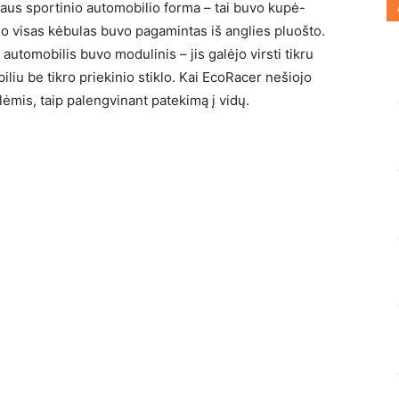
liaus sportinio automobilio forma – tai buvo kupė-
, o visas kėbulas buvo pagamintas iš anglies pluošto.
s automobilis buvo modulinis – jis galėjo virsti tikru
iliu be tikro priekinio stiklo. Kai EcoRacer nešiojo
lėmis, taip palengvinant patekimą į vidų.