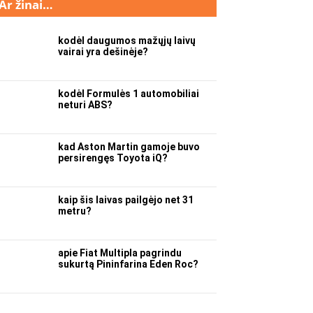
Ar žinai…
kodėl daugumos mažųjų laivų
vairai yra dešinėje?
kodėl Formulės 1 automobiliai
neturi ABS?
kad Aston Martin gamoje buvo
persirengęs Toyota iQ?
kaip šis laivas pailgėjo net 31
metru?
apie Fiat Multipla pagrindu
sukurtą Pininfarina Eden Roc?