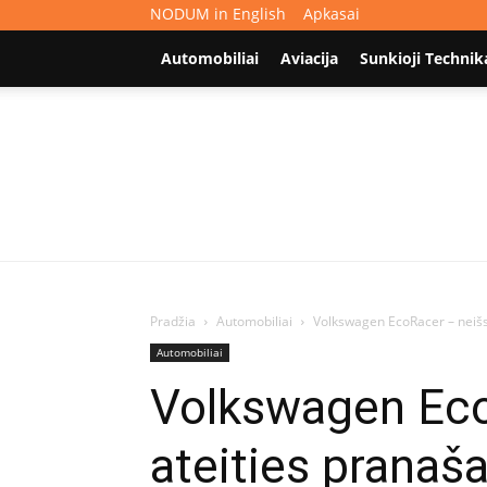
NODUM in English
Apkasai
Automobiliai
Aviacija
Sunkioji Technik
Pradžia
Automobiliai
Volkswagen EcoRacer – neišsi
Automobiliai
Volkswagen EcoR
ateities pranaš