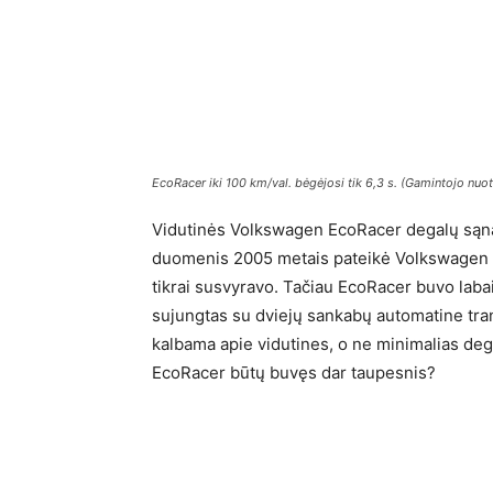
EcoRacer iki 100 km/val. bėgėjosi tik 6,3 s. (Gamintojo nuo
Vidutinės Volkswagen EcoRacer degalų sąnau
duomenis 2005 metais pateikė Volkswagen – 
tikrai susvyravo. Tačiau EcoRacer buvo labai l
sujungtas su dviejų sankabų automatine trans
kalbama apie vidutines, o ne minimalias deg
EcoRacer būtų buvęs dar taupesnis?