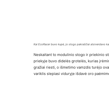
Kai EcoRacer buvo kupė, jo stogo pakraščiai atsiverdavo ka
Neskaitant to modulinio stogo ir priekinio s
priekyje buvo didelės grotelės, kurias įrėmin
gražiai riesti, o išmetimo vamzdis turėjo ov
variklis slepiasi viduryje išdavė oro paėm