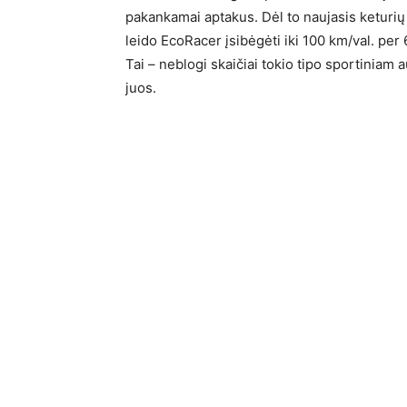
pakankamai aptakus. Dėl to naujasis keturių ci
leido EcoRacer įsibėgėti iki 100 km/val. per
Tai – neblogi skaičiai tokio tipo sportiniam
juos.