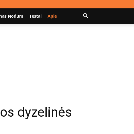
mas Nodum
Testai
Apie
os dyzelinės