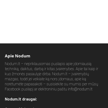
Apie Nodum
Nodum.lt – nepriklausomas puslapis apie įdomiausią
techniką, daiktus, darbą ir kitas įvairenybes. Apie tai kaip ir
kuo žmonės pasaulyje dirba. Nodum.lt – įvairenybių
mazgas, todėl jei veikiate ką nors įdomaus, apie ką
norėtumėte papasakoti – susisiekite su mumis per mūsų
Facebook puslapį ar elektroniniu paštu
info@nodum.lt
Nodum.lt draugai: