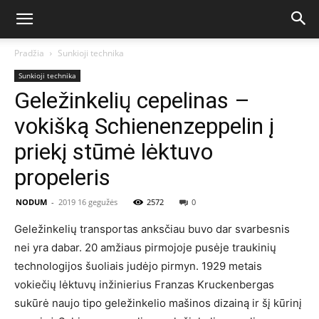
Pradžia
Sunkioji technika
Sunkioji technika
Geležinkelių cepelinas –
vokišką Schienenzeppelin į
priekį stūmė lėktuvo
propeleris
NODUM
-
2019 16 gegužės
2572
0
Geležinkelių transportas anksčiau buvo dar svarbesnis
nei yra dabar. 20 amžiaus pirmojoje pusėje traukinių
technologijos šuoliais judėjo pirmyn. 1929 metais
vokiečių lėktuvų inžinierius Franzas Kruckenbergas
sukūrė naujo tipo geležinkelio mašinos dizainą ir šį kūrinį