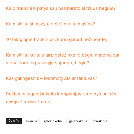
Kaip traukiniai patys sau pasibarsto slidžius bėgius?
Kam skirta ši mažytė geležinkelių mašina?
10 faktų apie traukinius, kurių galbūt nežinojote;
Kam skirta kartais tarp geležinkelio bėgių matoma dar
viena pora tarpusavyje sujungtų bėgių?
Kas galingesnis – lokomotyvas ar lėktuvas?
Reklaminis geležinkelių kompanijos renginys baigėsi
dviejų žiūrovų žūtimi.
ŽYMĖS
aviacija
geležinkeliai
geležinkelis
traukiniai