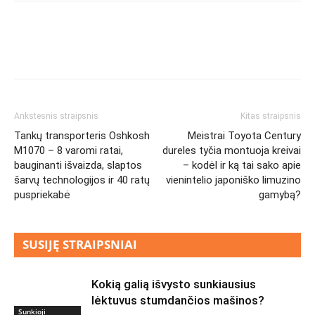
Ankstesnis straipsnis
Kitas straipsnis
Tankų transporteris Oshkosh
Meistrai Toyota Century
M1070 – 8 varomi ratai,
dureles tyčia montuoja kreivai
bauginanti išvaizda, slaptos
– kodėl ir ką tai sako apie
šarvų technologijos ir 40 ratų
vienintelio japoniško limuzino
puspriekabė
gamybą?
SUSIJĘ STRAIPSNIAI
Kokią galią išvysto sunkiausius
lėktuvus stumdančios mašinos?
Sunkioji