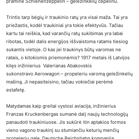
praminė Schienenzeppelin – geležinkelių cepelinu.
Trintis tarp bėgių ir traukinio ratų yra visai maža. Tai yra
priežastis, kodėl traukiniai yra tokie efektyvūs. Tačiau
kartu tai reiškia, kad varančių ratų sukibimas yra labai
ribotas, todėl dalis energijos iššvaistoma ratams tiesiog
sukantis vietoje. O kas jei traukinys būtų varomas ne
ratais, o kitokiomis priemonėmis? 1917 metais iš Latvijos
kilęs inžinierius Valerianas Abakovskis
sukonstravo Aerowagon – propeleriu varomą geležinkelių
mašiną. Ji nepasiteisino, tačiau vokiečiai perėmė
estafetę.
Matydamas kaip greitai vystosi aviacija, inžinierius
Franzas Kruckenbergas sumanė dalį naujų technologijų
panaudoti traukiniuose. Jis sukūrė itin aptakios formos
vieno vagono traukinį su stumiančiu keturių menčių
propeleriu gale. Deutsche Reichsbahn kompanija