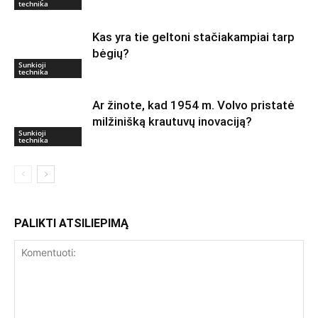
technika
Kas yra tie geltoni stačiakampiai tarp
bėgių?
Sunkioji
technika
Ar žinote, kad 1954 m. Volvo pristatė
milžinišką krautuvų inovaciją?
Sunkioji
technika
PALIKTI ATSILIEPIMĄ