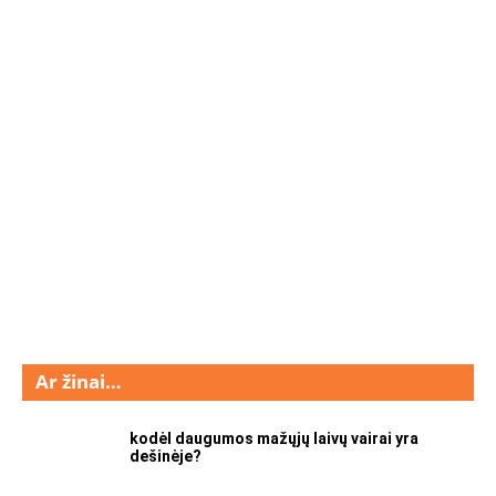
Ar žinai…
kodėl daugumos mažųjų laivų vairai yra
dešinėje?