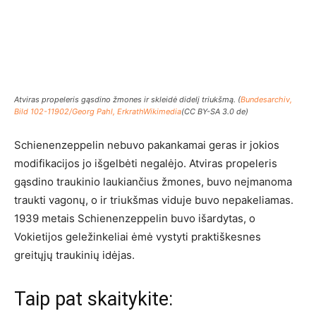
Atviras propeleris gąsdino žmones ir skleidė didelį triukšmą. (
Bundesarchiv,
Bild 102-11902/Georg Pahl, ErkrathWikimedia
(CC BY-SA 3.0 de)
Schienenzeppelin nebuvo pakankamai geras ir jokios
modifikacijos jo išgelbėti negalėjo. Atviras propeleris
gąsdino traukinio laukiančius žmones, buvo neįmanoma
traukti vagonų, o ir triukšmas viduje buvo nepakeliamas.
1939 metais Schienenzeppelin buvo išardytas, o
Vokietijos geležinkeliai ėmė vystyti praktiškesnes
greitųjų traukinių idėjas.
Taip pat skaitykite: