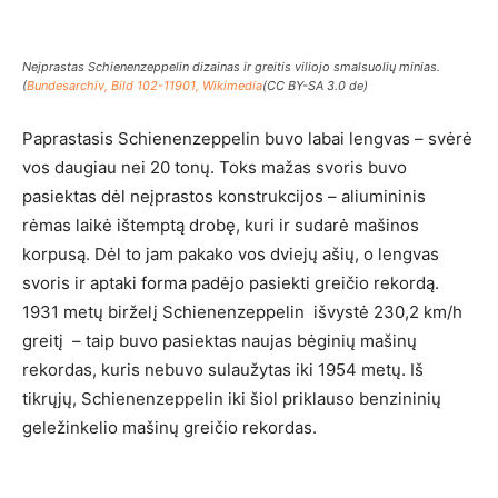
Neįprastas Schienenzeppelin dizainas ir greitis viliojo smalsuolių minias.
(
Bundesarchiv, Bild 102-11901, Wikimedia
(CC BY-SA 3.0 de)
Paprastasis Schienenzeppelin buvo labai lengvas – svėrė
vos daugiau nei 20 tonų. Toks mažas svoris buvo
pasiektas dėl neįprastos konstrukcijos – aliumininis
rėmas laikė ištemptą drobę, kuri ir sudarė mašinos
korpusą. Dėl to jam pakako vos dviejų ašių, o lengvas
svoris ir aptaki forma padėjo pasiekti greičio rekordą.
1931 metų birželį Schienenzeppelin išvystė 230,2 km/h
greitį – taip buvo pasiektas naujas bėginių mašinų
rekordas, kuris nebuvo sulaužytas iki 1954 metų. Iš
tikrųjų, Schienenzeppelin iki šiol priklauso benzininių
geležinkelio mašinų greičio rekordas.