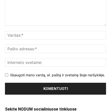
Išsaugoti mano vardą, el. paštą ir svetainę šioje naršyklėje.
Sekite NODUM socialiniuose tinkluose