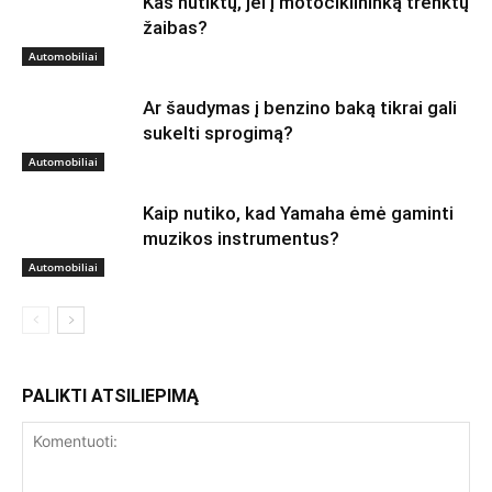
Kas nutiktų, jei į motociklininką trenktų
žaibas?
Automobiliai
Ar šaudymas į benzino baką tikrai gali
sukelti sprogimą?
Automobiliai
Kaip nutiko, kad Yamaha ėmė gaminti
muzikos instrumentus?
Automobiliai
PALIKTI ATSILIEPIMĄ