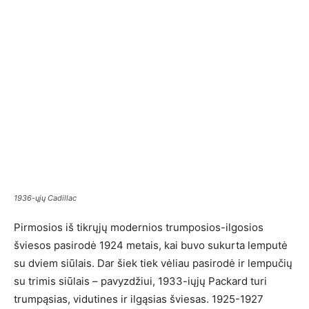
1936-ųjų Cadillac
Pirmosios iš tikrųjų modernios trumposios-ilgosios
šviesos pasirodė 1924 metais, kai buvo sukurta lemputė
su dviem siūlais. Dar šiek tiek vėliau pasirodė ir lempučių
su trimis siūlais – pavyzdžiui, 1933-iųjų Packard turi
trumpąsias, vidutines ir ilgąsias šviesas. 1925-1927