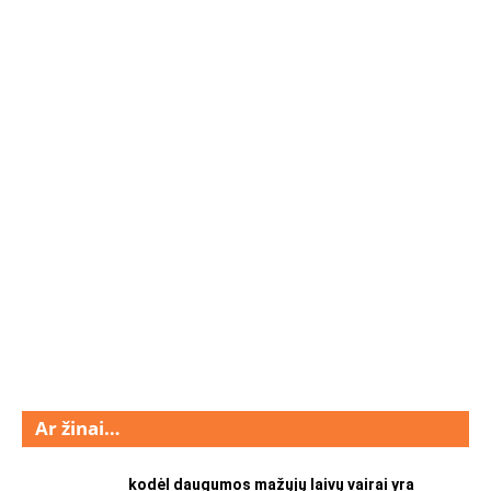
Ar žinai…
kodėl daugumos mažųjų laivų vairai yra