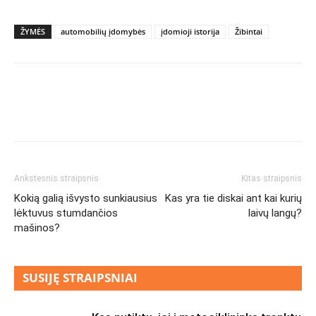
ŽYMĖS
automobilių įdomybės
įdomioji istorija
Žibintai
Ankstesnis straipsnis
Kitas straipsnis
Kokią galią išvysto sunkiausius
Kas yra tie diskai ant kai kurių
lėktuvus stumdančios
laivų langų?
mašinos?
SUSIJĘ STRAIPSNIAI