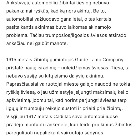
Ankstyvųjų automobilių žibintai tiesiog nebuvo
pakankamai ryškūs, kad ką nors akintų. Be to,
automobiliai važiuodavo gana lėtai, o tas kartais
pasitaikantis akinimas buvo laikomas akinamojo
problema. Tačiau trumposios/ilgosios šviesos atsirado
anksčiau nei galbūt manote.
1915 metais žibintų gamintojas Guide Lamp Company
pristatė naują išradimą – nuleidžiamas šviesas. Tiesa, tai
nebuvo susiję su kitų eismo dalyvių akinimu.
Paprasčiausiai vairuotojai mieste galėjo naudoti ne tokia
ryškią šviesą, o jau užmiestyje įsijungti maksimalų kelio
apšvietimą. Įdomu tai, kad norint perjungti šviesas tarp
ilgųjų ir trumpųjų reikėjo sustoti ir prieiti prie žibintų.
Visgi jau 1917 metais Cadillac savo automobiliuose
pradėjo montuoti rankenėlę, kuri leido priekinius žibintus
pareguliuoti nepaliekant vairuotojo sėdynės.