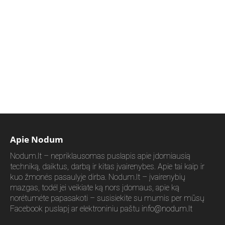
Apie Nodum
Nodum.lt – nepriklausomas puslapis apie įdomiausią
techniką, daiktus, darbą ir kitas įvairenybes. Apie tai kaip ir
kuo žmonės pasaulyje dirba. Nodum.lt – įvairenybių
mazgas, todėl jei veikiate ką nors įdomaus, apie ką
norėtumėte papasakoti – susisiekite su mumis per mūsų
Facebook puslapį ar elektroniniu paštu
info@nodum.lt