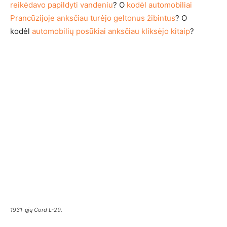
reikėdavo papildyti vandeniu
? O
kodėl automobiliai
Prancūzijoje anksčiau turėjo geltonus žibintus
? O
kodėl
automobilių posūkiai anksčiau kliksėjo kitaip
?
1931-ųjų Cord L-29.