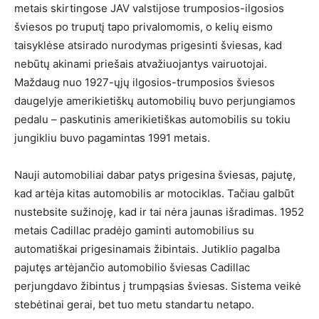
metais skirtingose JAV valstijose trumposios-ilgosios
šviesos po truputį tapo privalomomis, o kelių eismo
taisyklėse atsirado nurodymas prigesinti šviesas, kad
nebūtų akinami priešais atvažiuojantys vairuotojai.
Maždaug nuo 1927-ųjų ilgosios-trumposios šviesos
daugelyje amerikietiškų automobilių buvo perjungiamos
pedalu – paskutinis amerikietiškas automobilis su tokiu
jungikliu buvo pagamintas 1991 metais.
Nauji automobiliai dabar patys prigesina šviesas, pajutę,
kad artėja kitas automobilis ar motociklas. Tačiau galbūt
nustebsite sužinoję, kad ir tai nėra jaunas išradimas. 1952
metais Cadillac pradėjo gaminti automobilius su
automatiškai prigesinamais žibintais. Jutiklio pagalba
pajutęs artėjančio automobilio šviesas Cadillac
perjungdavo žibintus į trumpąsias šviesas. Sistema veikė
stebėtinai gerai, bet tuo metu standartu netapo.