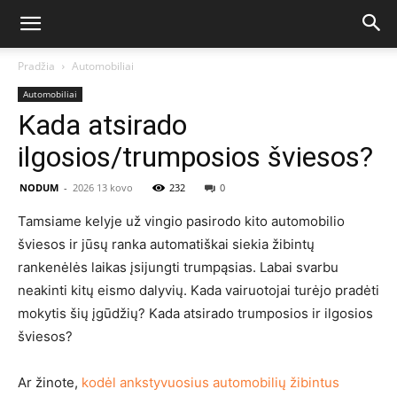
Pradžia
Automobiliai
Automobiliai
Kada atsirado
ilgosios/trumposios šviesos?
NODUM
-
2026 13 kovo
232
0
Tamsiame kelyje už vingio pasirodo kito automobilio
šviesos ir jūsų ranka automatiškai siekia žibintų
rankenėlės laikas įsijungti trumpąsias. Labai svarbu
neakinti kitų eismo dalyvių. Kada vairuotojai turėjo pradėti
mokytis šių įgūdžių? Kada atsirado trumposios ir ilgosios
šviesos?
Ar žinote,
kodėl ankstyvuosius automobilių žibintus