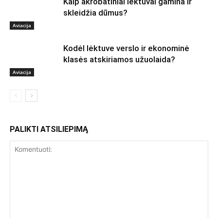
Kaip akrobatiniai lėktuvai gamina ir
skleidžia dūmus?
Aviacija
Kodėl lėktuve verslo ir ekonominė
klasės atskiriamos užuolaida?
Aviacija
PALIKTI ATSILIEPIMĄ