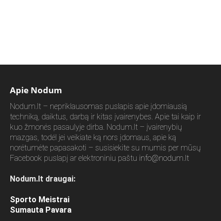
Apie Nodum
Nodum.lt – nepriklausomas puslapis apie įdomiausią
techniką, daiktus, darbą ir kitas įvairenybes. Apie tai kaip ir
kuo žmonės pasaulyje dirba. Nodum.lt – įvairenybių
mazgas, todėl jei veikiate ką nors įdomaus, apie ką
norėtumėte papasakoti – susisiekite su mumis per mūsų
Facebook puslapį ar elektroniniu paštu
info@nodum.lt
Nodum.lt draugai:
Sporto Meistrai
Sumauta Pavara