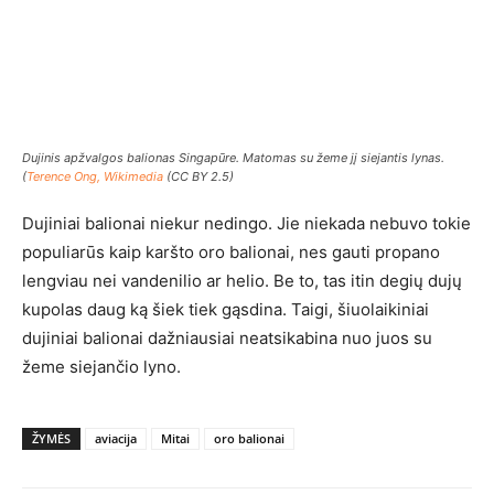
Dujinis apžvalgos balionas Singapūre. Matomas su žeme jį siejantis lynas.
(
Terence Ong, Wikimedia
(CC BY 2.5)
Dujiniai balionai niekur nedingo. Jie niekada nebuvo tokie
populiarūs kaip karšto oro balionai, nes gauti propano
lengviau nei vandenilio ar helio. Be to, tas itin degių dujų
kupolas daug ką šiek tiek gąsdina. Taigi, šiuolaikiniai
dujiniai balionai dažniausiai neatsikabina nuo juos su
žeme siejančio lyno.
ŽYMĖS
aviacija
Mitai
oro balionai