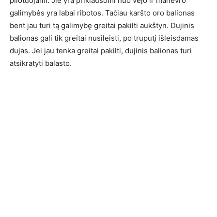
pilotuojami. Jie yra priklausomi nuo vėjo ir manevro
galimybės yra labai ribotos. Tačiau karšto oro balionas
bent jau turi tą galimybę greitai pakilti aukštyn. Dujinis
balionas gali tik greitai nusileisti, po truputį išleisdamas
dujas. Jei jau tenka greitai pakilti, dujinis balionas turi
atsikratyti balasto.