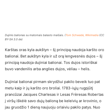
Dujinis balionas su matomais balasto maišais. (
Tom Schwede, Wikimedia
(CC
BY-SA 3.0 de)
Karštas oras kyla aukštyn – šį principą naudoja karšto oro
balionai. Bet aukštyn kyla ir už orą lengvesnės dujos – šį
principą naudoja dujiniai balionai. Tos dujos istoriškai
buvo vandenilis arba anglies dujos, vėliau – helis.
Dujiniai balionai pirmam skrydžiui pakilo beveik tuo pat
metu kaip ir jų karšto oro broliai. 1783-iųjų rugpjūtį
prancūzai Jacques Charlesas ir Lesas Frèresas Robertas
į viršų iškėlė savo dujų balioną be keleivių ar krovinio, o
jau gruodžio 1 dieną naujuoju orlaiviu pakilo patys. Nuo