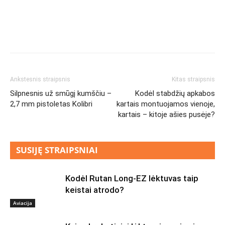
Ankstesnis straipsnis
Kitas straipsnis
Silpnesnis už smūgį kumščiu –
Kodėl stabdžių apkabos
2,7 mm pistoletas Kolibri
kartais montuojamos vienoje,
kartais – kitoje ašies pusėje?
SUSIJĘ STRAIPSNIAI
Kodėl Rutan Long-EZ lėktuvas taip
keistai atrodo?
Aviacija