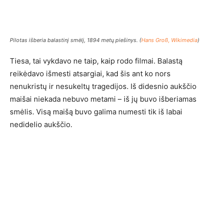
Pilotas išberia balastinį smėlį, 1894 metų piešinys. (
Hans Groß, Wikimedia
)
Tiesa, tai vykdavo ne taip, kaip rodo filmai. Balastą
reikėdavo išmesti atsargiai, kad šis ant ko nors
nenukristų ir nesukeltų tragedijos. Iš didesnio aukščio
maišai niekada nebuvo metami – iš jų buvo išberiamas
smėlis. Visą maišą buvo galima numesti tik iš labai
nedidelio aukščio.