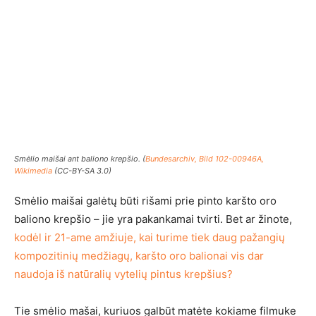
Smėlio maišai ant baliono krepšio. (
Bundesarchiv, Bild 102-00946A,
Wikimedia
(CC-BY-SA 3.0)
Smėlio maišai galėtų būti rišami prie pinto karšto oro
baliono krepšio – jie yra pakankamai tvirti. Bet ar žinote,
kodėl ir 21-ame amžiuje, kai turime tiek daug pažangių
kompozitinių medžiagų, karšto oro balionai vis dar
naudoja iš natūralių vytelių pintus krepšius?
Tie smėlio mašai, kuriuos galbūt matėte kokiame filmuke