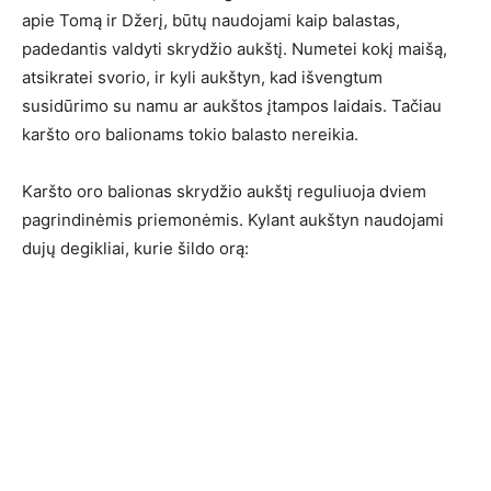
apie Tomą ir Džerį, būtų naudojami kaip balastas,
padedantis valdyti skrydžio aukštį. Numetei kokį maišą,
atsikratei svorio, ir kyli aukštyn, kad išvengtum
susidūrimo su namu ar aukštos įtampos laidais. Tačiau
karšto oro balionams tokio balasto nereikia.
Karšto oro balionas skrydžio aukštį reguliuoja dviem
pagrindinėmis priemonėmis. Kylant aukštyn naudojami
dujų degikliai, kurie šildo orą: