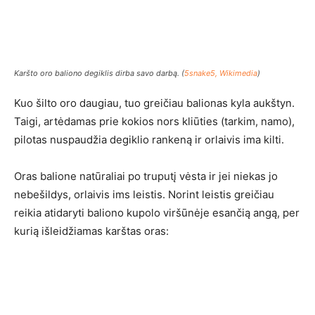
Karšto oro baliono degiklis dirba savo darbą. (
5snake5, Wikimedia
)
Kuo šilto oro daugiau, tuo greičiau balionas kyla aukštyn.
Taigi, artėdamas prie kokios nors kliūties (tarkim, namo),
pilotas nuspaudžia degiklio rankeną ir orlaivis ima kilti.
Oras balione natūraliai po truputį vėsta ir jei niekas jo
nebešildys, orlaivis ims leistis. Norint leistis greičiau
reikia atidaryti baliono kupolo viršūnėje esančią angą, per
kurią išleidžiamas karštas oras: