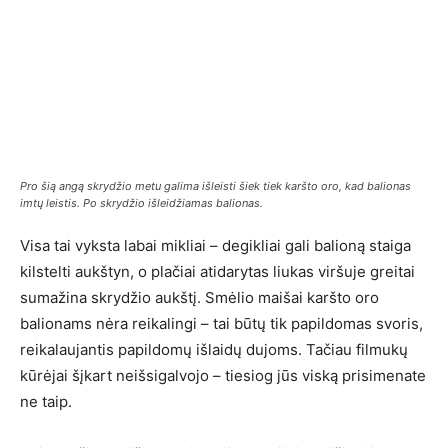
Pro šią angą skrydžio metu galima išleisti šiek tiek karšto oro, kad balionas
imtų leistis. Po skrydžio išleidžiamas balionas.
Visa tai vyksta labai mikliai – degikliai gali balioną staiga
kilstelti aukštyn, o plačiai atidarytas liukas viršuje greitai
sumažina skrydžio aukštį. Smėlio maišai karšto oro
balionams nėra reikalingi – tai būtų tik papildomas svoris,
reikalaujantis papildomų išlaidų dujoms. Tačiau filmukų
kūrėjai šįkart neišsigalvojo – tiesiog jūs viską prisimenate
ne taip.