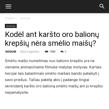
Pradžia
Aviacija
Aviacija
Kodėl ant karšto oro balionų
krepšių nėra smėlio maišų?
NODUM
-
2022 6 lapkričio
1589
0
Smėlio maišo numetimas nuo baliono krepšio yra ne
viename animaciniame filmuke matytas motyvas. Kartais
herojai tais balastiniais smėlio maišais bando pataikyti į
savo priešus. Tačiau pakėlę akis į padange tingiai
skrendantį karšto oro balioną smėlio maišų ant jo krepšio
nepamatysite.