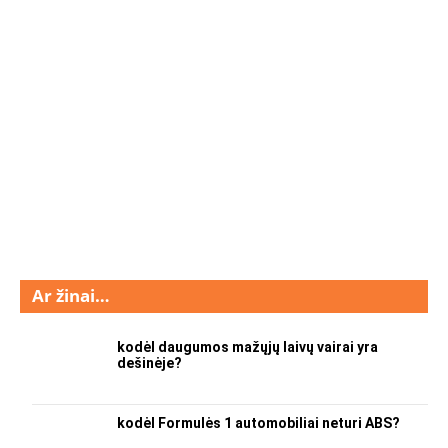
Ar žinai…
kodėl daugumos mažųjų laivų vairai yra
dešinėje?
kodėl Formulės 1 automobiliai neturi ABS?