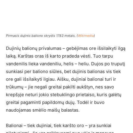
Pirmasis dujinio baliono skrydis 1783 metais. (
Wikimedia
)
Dujinių balionų privalumas – gebėjimas ore išsilaikyti ilgą
laiką. Karštas oras iš karto pradeda vėsti. Tuo tarpu
vandenilis lieka vandeniliu, helis – heliu. Dujos po truputį
sunkiasi per baliono siūles, bet dujinis balionas vis tiek
ore gali išsilaikyti ilgiau. Aišku, dujiniai balionai turi ir
trūkumų – jie negali greitai pakilti aukštyn, nes savo
krepšyje neturi jokio stebuklingo prietaiso, kuris galėtų
greitai pagaminti papildomų dujų. Todėl ir buvo
naudojamas smėlio maišų balastas.
Balionai – tiek dujiniai, tiek karšto oro – yra sunkiai