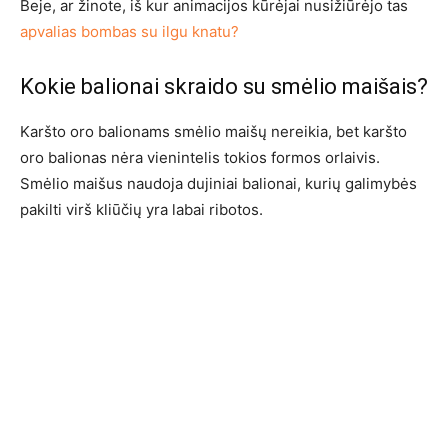
Beje, ar žinote, iš kur animacijos kūrėjai nusižiūrėjo tas
apvalias bombas su ilgu knatu?
Kokie balionai skraido su smėlio maišais?
Karšto oro balionams smėlio maišų nereikia, bet karšto
oro balionas nėra vienintelis tokios formos orlaivis.
Smėlio maišus naudoja dujiniai balionai, kurių galimybės
pakilti virš kliūčių yra labai ribotos.