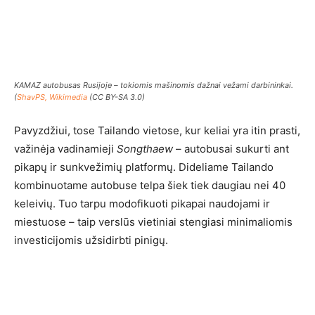
KAMAZ autobusas Rusijoje – tokiomis mašinomis dažnai vežami darbininkai.
(
ShavPS, Wikimedia
(CC BY-SA 3.0)
Pavyzdžiui, tose Tailando vietose, kur keliai yra itin prasti,
važinėja vadinamieji
Songthaew
– autobusai sukurti ant
pikapų ir sunkvežimių platformų. Dideliame Tailando
kombinuotame autobuse telpa šiek tiek daugiau nei 40
keleivių. Tuo tarpu modofikuoti pikapai naudojami ir
miestuose – taip verslūs vietiniai stengiasi minimaliomis
investicijomis užsidirbti pinigų.