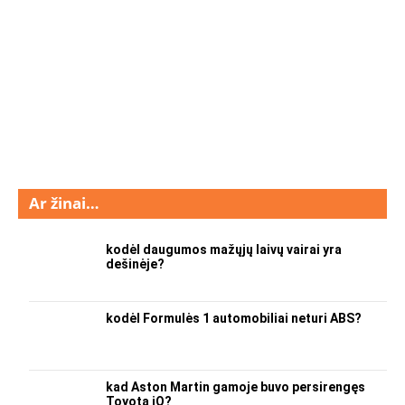
Ar žinai…
kodėl daugumos mažųjų laivų vairai yra
dešinėje?
kodėl Formulės 1 automobiliai neturi ABS?
kad Aston Martin gamoje buvo persirengęs
Toyota iQ?