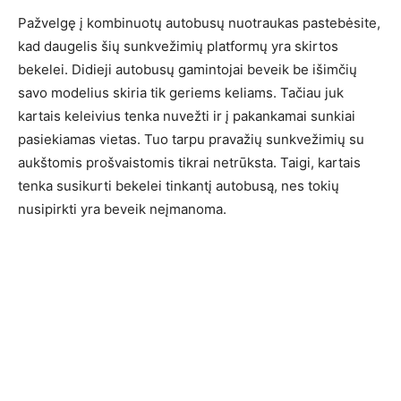
Pažvelgę į kombinuotų autobusų nuotraukas pastebėsite,
kad daugelis šių sunkvežimių platformų yra skirtos
bekelei. Didieji autobusų gamintojai beveik be išimčių
savo modelius skiria tik geriems keliams. Tačiau juk
kartais keleivius tenka nuvežti ir į pakankamai sunkiai
pasiekiamas vietas. Tuo tarpu pravažių sunkvežimių su
aukštomis prošvaistomis tikrai netrūksta. Taigi, kartais
tenka susikurti bekelei tinkantį autobusą, nes tokių
nusipirkti yra beveik neįmanoma.