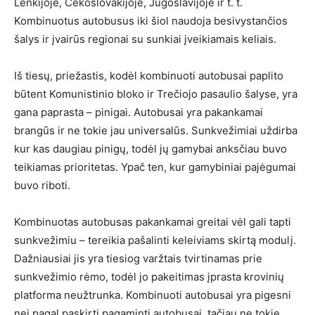
Lenkijoje, Čekoslovakijoje, Jugoslavijoje ir t. t.
Kombinuotus autobusus iki šiol naudoja besivystančios
šalys ir įvairūs regionai su sunkiai įveikiamais keliais.
Iš tiesų, priežastis, kodėl kombinuoti autobusai paplito
būtent Komunistinio bloko ir Trečiojo pasaulio šalyse, yra
gana paprasta – pinigai. Autobusai yra pakankamai
brangūs ir ne tokie jau universalūs. Sunkvežimiai uždirba
kur kas daugiau pinigų, todėl jų gamybai anksčiau buvo
teikiamas prioritetas. Ypač ten, kur gamybiniai pajėgumai
buvo riboti.
Kombinuotas autobusas pakankamai greitai vėl gali tapti
sunkvežimiu – tereikia pašalinti keleiviams skirtą modulį.
Dažniausiai jis yra tiesiog varžtais tvirtinamas prie
sunkvežimio rėmo, todėl jo pakeitimas įprasta krovinių
platforma neužtrunka. Kombinuoti autobusai yra pigesni
nei pagal paskirtį pagaminti autobusai, tačiau ne tokie