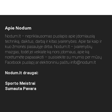
Apie Nodum
Nodum.lt – nepriklausomas puslapis apie įdomiausią
techniką, daiktus, darbą ir kitas įvairenybes. Apie tai kaip ir
kuo žmonės pasaulyje dirba. Nodum.lt – įvairenybių
mazgas, todėl jei veikiate ką nors įdomaus, apie ką
norėtumėte papasakoti – susisiekite su mumis per mūsų
Facebook puslapį ar elektroniniu paštu
info@nodum.lt
Nodum.lt draugai:
Sporto Meistrai
Sumauta Pavara