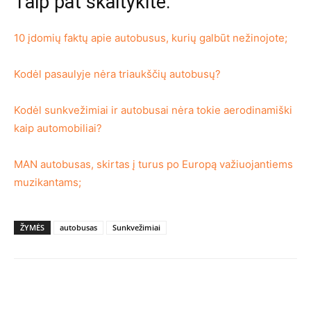
Taip pat skaitykite:
10 įdomių faktų apie autobusus, kurių galbūt nežinojote;
Kodėl pasaulyje nėra triaukščių autobusų?
Kodėl sunkvežimiai ir autobusai nėra tokie aerodinamiški
kaip automobiliai?
MAN autobusas, skirtas į turus po Europą važiuojantiems
muzikantams;
ŽYMĖS
autobusas
Sunkvežimiai