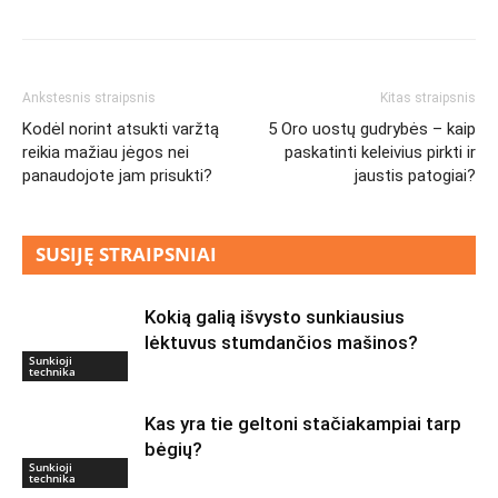
Ankstesnis straipsnis
Kitas straipsnis
Kodėl norint atsukti varžtą
5 Oro uostų gudrybės – kaip
reikia mažiau jėgos nei
paskatinti keleivius pirkti ir
panaudojote jam prisukti?
jaustis patogiai?
SUSIJĘ STRAIPSNIAI
Kokią galią išvysto sunkiausius
lėktuvus stumdančios mašinos?
Sunkioji
technika
Kas yra tie geltoni stačiakampiai tarp
bėgių?
Sunkioji
technika