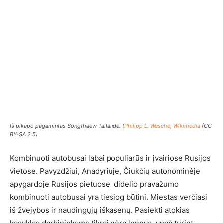
Iš pikapo pagamintas
Songthaew
Tailande. (
Philipp L. Wesche, Wikimedia
(CC
BY-SA 2.5)
Kombinuoti autobusai labai populiarūs ir įvairiose Rusijos
vietose. Pavyzdžiui, Anadyriuje, Čiukčių autonominėje
apygardoje Rusijos pietuose, didelio pravažumo
kombinuoti autobusai yra tiesiog būtini. Miestas verčiasi
iš žvejybos ir naudingųjų iškasenų. Pasiekti atokias
kasyklas darbininkams tikrai nėra lengva, ypač turint