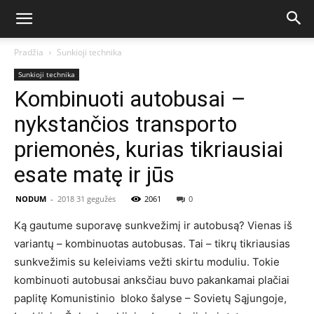
Pradžia
Sunkioji technika
Sunkioji technika
Kombinuoti autobusai –
nykstančios transporto
priemonės, kurias tikriausiai
esate matę ir jūs
NODUM
-
2018 31 gegužės
2061
0
Ką gautume suporavę sunkvežimį ir autobusą? Vienas iš
variantų – kombinuotas autobusas. Tai – tikrų tikriausias
sunkvežimis su keleiviams vežti skirtu moduliu. Tokie
kombinuoti autobusai anksčiau buvo pakankamai plačiai
paplitę Komunistinio bloko šalyse – Sovietų Sąjungoje,