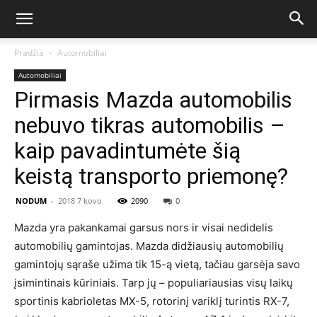
Pradžia
Automobiliai
Automobiliai
Pirmasis Mazda automobilis
nebuvo tikras automobilis –
kaip pavadintumėte šią
keistą transporto priemonę?
NODUM
-
2018 7 kovo
2090
0
Mazda yra pakankamai garsus nors ir visai nedidelis
automobilių gamintojas. Mazda didžiausių automobilių
gamintojų sąraše užima tik 15-ą vietą, tačiau garsėja savo
įsimintinais kūriniais. Tarp jų – populiariausias visų laikų
sportinis kabrioletas MX-5, rotorinį variklį turintis RX-7,