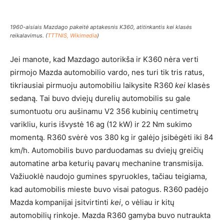
1960-aisiais Mazdago pakeitė aptakesnis K360, atitinkantis
kei
klasės
reikalavimus. (
TTTNIS, Wikimedia
)
Jei manote, kad Mazdago autorikša ir K360 nėra verti
pirmojo Mazda automobilio vardo, nes turi tik tris ratus,
tikriausiai pirmuoju automobiliu laikysite R360
kei
klasės
sedaną. Tai buvo dviejų durelių automobilis su gale
sumontuotu oru aušinamu V2 356 kubinių centimetrų
varikliu, kuris išvystė 16 ag (12 kW) ir 22 Nm sukimo
momentą. R360 svėrė vos 380 kg ir galėjo įsibėgėti iki 84
km/h. Automobilis buvo parduodamas su dviejų greičių
automatine arba keturių pavarų mechanine transmisija.
Važiuoklė naudojo gumines spyruokles, tačiau teigiama,
kad automobilis mieste buvo visai patogus. R360 padėjo
Mazda kompanijai įsitvirtinti
kei
, o vėliau ir kitų
automobilių rinkoje. Mazda R360 gamyba buvo nutraukta