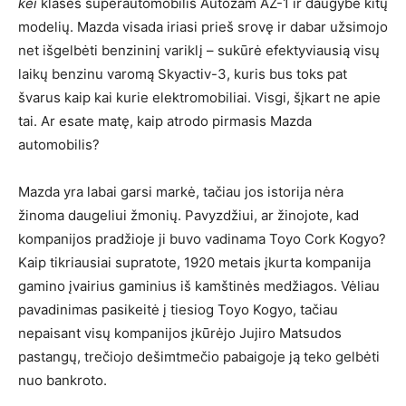
kei
klasės superautomobilis Autozam AZ-1 ir daugybė kitų
modelių. Mazda visada iriasi prieš srovę ir dabar užsimojo
net išgelbėti benzininį variklį – sukūrė efektyviausią visų
laikų benzinu varomą Skyactiv-3, kuris bus toks pat
švarus kaip kai kurie elektromobiliai. Visgi, šįkart ne apie
tai. Ar esate matę, kaip atrodo pirmasis Mazda
automobilis?
Mazda yra labai garsi markė, tačiau jos istorija nėra
žinoma daugeliui žmonių. Pavyzdžiui, ar žinojote, kad
kompanijos pradžioje ji buvo vadinama Toyo Cork Kogyo?
Kaip tikriausiai supratote, 1920 metais įkurta kompanija
gamino įvairius gaminius iš kamštinės medžiagos. Vėliau
pavadinimas pasikeitė į tiesiog Toyo Kogyo, tačiau
nepaisant visų kompanijos įkūrėjo Jujiro Matsudos
pastangų, trečiojo dešimtmečio pabaigoje ją teko gelbėti
nuo bankroto.