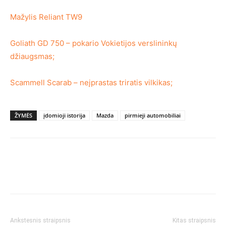
Mažylis Reliant TW9
Goliath GD 750 – pokario Vokietijos verslininkų
džiaugsmas;
Scammell Scarab – neįprastas triratis vilkikas;
ŽYMĖS
įdomioji istorija
Mazda
pirmieji automobiliai
Ankstesnis straipsnis
Kitas straipsnis