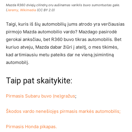
Mazda R360 dviejų cilindrų oru aušinamas variklis buvo sumontuotas gale.
(
Jeremy, Wikimedia
(CC BY 2.0)
Taigi, kuris iš šių automobilių jums atrodo yra verčiausias
pirmojo Mazda automobilio vardo? Mazdago pasirodė
gerokai anksčiau, bet R360 buvo tikras automobilis. Bet
kuriuo atveju, Mazda dabar žiūri į ateitį, o mes tikimės,
kad artimiausiu metu pateiks dar ne vieną įsimintiną
automobilį.
Taip pat skaitykite:
Pirmasis Subaru buvo (ne)gražus
;
Škodos vardo nenešiojęs pirmasis markės automobilis;
Pirmasis Honda pikapas.