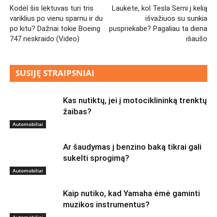
Kodėl šis lėktuvas turi tris
Laukėte, kol Tesla Semi į kelią
variklius po vienu sparnu ir du
išvažiuos su sunkia
po kitu? Dažnai tokie Boeing
puspriekabe? Pagaliau ta diena
747 neskraido (Video)
išaušo
SUSIJĘ STRAIPSNIAI
Kas nutiktų, jei į motociklininką trenktų
žaibas?
Automobiliai
Ar šaudymas į benzino baką tikrai gali
sukelti sprogimą?
Automobiliai
Kaip nutiko, kad Yamaha ėmė gaminti
muzikos instrumentus?