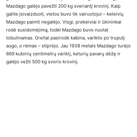
Mazdago galėjo pavežti 200 kg sveriantį krovinį. Kaip
galite įsivaizduoti, vietos buvo tik vairuotojui – keleivių
Mazdago paimti negalėjo. Visgi, prekeiviai ir ūkininkai
rodė susidomėjimą, todėl Mazdago buvo nuolat
tobulinamas. Greitai pasirodė kabina, variklis po truputį
augo, o rėmas – stiprėjo. Jau 1938 metais Mazdago turėjo
669 kubinių centimetrų variklį, keturių pavarų dėžę ir
galėjo vežti 500 kg svorio krovinį.