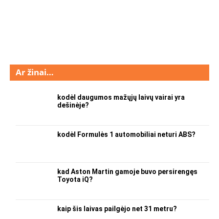
Ar žinai…
kodėl daugumos mažųjų laivų vairai yra
dešinėje?
kodėl Formulės 1 automobiliai neturi ABS?
kad Aston Martin gamoje buvo persirengęs
Toyota iQ?
kaip šis laivas pailgėjo net 31 metru?