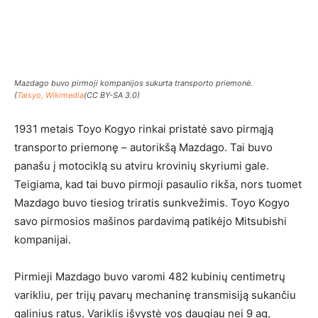
Mazdago buvo pirmoji kompanijos sukurta transporto priemonė.
(
Taisyo, Wikimedia
(CC BY-SA 3.0)
1931 metais Toyo Kogyo rinkai pristatė savo pirmąją
transporto priemonę – autorikšą Mazdago. Tai buvo
panašu į motociklą su atviru krovinių skyriumi gale.
Teigiama, kad tai buvo pirmoji pasaulio rikša, nors tuomet
Mazdago buvo tiesiog triratis sunkvežimis. Toyo Kogyo
savo pirmosios mašinos pardavimą patikėjo Mitsubishi
kompanijai.
Pirmieji Mazdago buvo varomi 482 kubinių centimetrų
varikliu, per trijų pavarų mechaninę transmisiją sukančiu
galinius ratus. Variklis išvystė vos daugiau nei 9 ag,