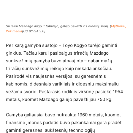
Su laiku Mazdago augo ir tobulėjo, galėjo pavežti vis didesnį svorį. (
Mytho88,
Wikimedia
(CC BY-SA 3.0)
Per karą gamyba sustojo – Toyo Kogyo turėjo gaminti
ginklus. Tačiau karui pasibaigus triračių Mazdago
sunkvežimių gamyba buvo atnaujinta – dabar mažų
triračių sunkvežimių reikėjo kaip niekada anksčiau.
Pasirodė vis naujesnės versijos, su geresnėmis
kabinomis, didesniais varikliais ir didesniu maksimaliu
vežamu svorio. Pastarasis rodiklis viršūnę pasiekė 1954
metais, kuomet Mazdago galėjo pavežti jau 750 kg.
Gamyba galiausiai buvo nutraukta 1960 metais, kuomet
finansinė įmonės padėtis buvo pakankamai gera pradėti
gaminti geresnes, aukštesnių technologijų