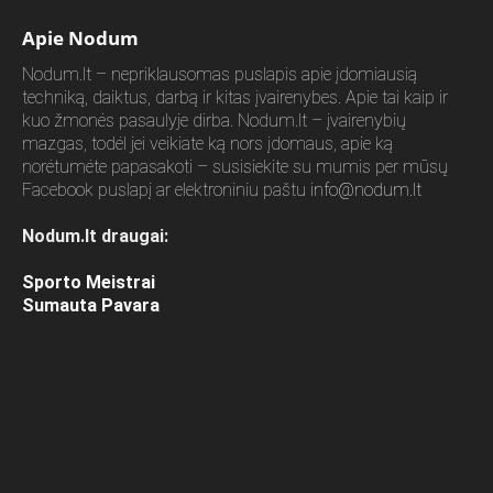
Apie Nodum
Nodum.lt – nepriklausomas puslapis apie įdomiausią
techniką, daiktus, darbą ir kitas įvairenybes. Apie tai kaip ir
kuo žmonės pasaulyje dirba. Nodum.lt – įvairenybių
mazgas, todėl jei veikiate ką nors įdomaus, apie ką
norėtumėte papasakoti – susisiekite su mumis per mūsų
Facebook puslapį ar elektroniniu paštu
info@nodum.lt
Nodum.lt draugai:
Sporto Meistrai
Sumauta Pavara