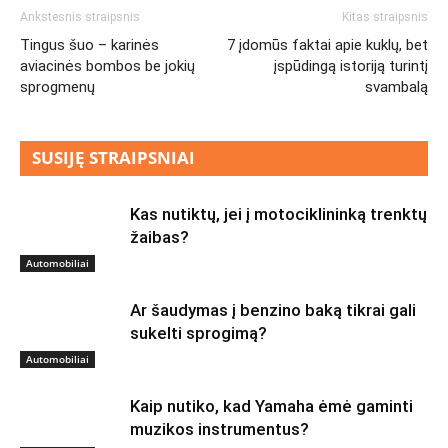
Ankstesnis straipsnis
Kitas straipsnis
Tingus šuo – karinės
7 įdomūs faktai apie kuklų, bet
aviacinės bombos be jokių
įspūdingą istoriją turintį
sprogmenų
svambalą
SUSIJĘ STRAIPSNIAI
Kas nutiktų, jei į motociklininką trenktų
žaibas?
Automobiliai
Ar šaudymas į benzino baką tikrai gali
sukelti sprogimą?
Automobiliai
Kaip nutiko, kad Yamaha ėmė gaminti
muzikos instrumentus?