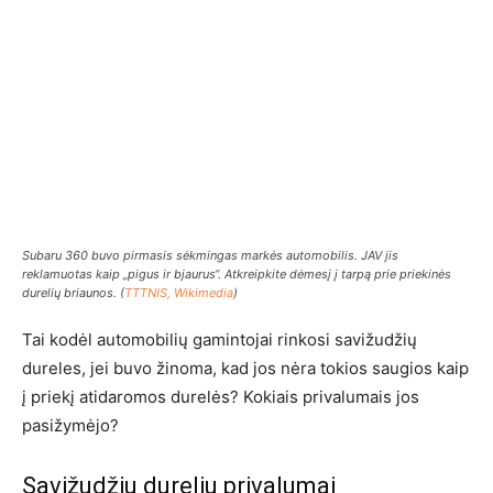
Subaru 360 buvo pirmasis sėkmingas markės automobilis. JAV jis
reklamuotas kaip „pigus ir bjaurus“. Atkreipkite dėmesį į tarpą prie priekinės
durelių briaunos. (
TTTNIS, Wikimedia
)
Tai kodėl automobilių gamintojai rinkosi savižudžių
dureles, jei buvo žinoma, kad jos nėra tokios saugios kaip
į priekį atidaromos durelės? Kokiais privalumais jos
pasižymėjo?
Savižudžių durelių privalumai