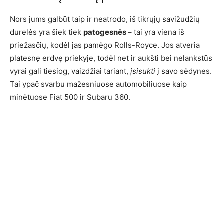
Nors jums galbūt taip ir neatrodo, iš tikrųjų savižudžių
durelės yra šiek tiek
patogesnės
– tai yra viena iš
priežasčių, kodėl jas pamėgo Rolls-Royce. Jos atveria
platesnę erdvę priekyje, todėl net ir aukšti bei nelankstūs
vyrai gali tiesiog, vaizdžiai tariant,
įsisukti
į savo sėdynes.
Tai ypač svarbu mažesniuose automobiliuose kaip
minėtuose Fiat 500 ir Subaru 360.