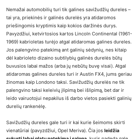
Nemažai automobilių turi tik galines savižudžių dureles –
tai yra, priekinės ir galinės durelės yra atidaromos
priešingomis kryptimis kaip kokios daržinės durys.
Pavyzdžiui, ketvirtosios kartos Lincoln Continental (1961-
1969) kabrioletas turėjo atgal atidaromas galines dureles.
Jos palengvino patekimą ant galinių sėdynių, nes kitaip
dėl kabrioleto dizaino subtilybių galinės durelės būtų
buvusios labai mažos (arba jų nebūtų buvę visai). Atgal
atidaromas galines dureles turi ir Austin FX4, jums geriau
žinomas kaip Londono taksi. Savižudžių durelės ne tik
palengvino taksi keleivių įlipimą bei išlipimą, bet dar ir
leido vairuotojui nepakilus iš darbo vietos pasiekti galinių
durelių rankenėlę.
Savižudžių dureles gale turi ir kai kurie šeimoms skirti
vienatūriai (pavyzdžiui, Opel Meriva). Čia jos
leidžia
sukurti labai platų patekimą į saloną
, kuris padeda gale