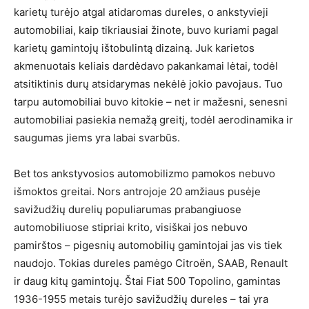
karietų turėjo atgal atidaromas dureles, o ankstyvieji
automobiliai, kaip tikriausiai žinote, buvo kuriami pagal
karietų gamintojų ištobulintą dizainą. Juk karietos
akmenuotais keliais dardėdavo pakankamai lėtai, todėl
atsitiktinis durų atsidarymas nekėlė jokio pavojaus. Tuo
tarpu automobiliai buvo kitokie – net ir mažesni, senesni
automobiliai pasiekia nemažą greitį, todėl aerodinamika ir
saugumas jiems yra labai svarbūs.
Bet tos ankstyvosios automobilizmo pamokos nebuvo
išmoktos greitai. Nors antrojoje 20 amžiaus pusėje
savižudžių durelių populiarumas prabangiuose
automobiliuose stipriai krito, visiškai jos nebuvo
pamirštos – pigesnių automobilių gamintojai jas vis tiek
naudojo. Tokias dureles pamėgo Citroën, SAAB, Renault
ir daug kitų gamintojų. Štai Fiat 500 Topolino, gamintas
1936-1955 metais turėjo savižudžių dureles – tai yra