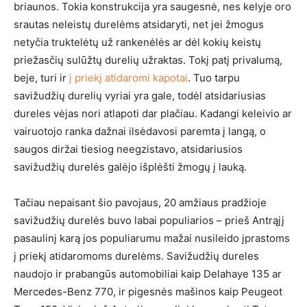
briaunos. Tokia konstrukcija yra saugesnė, nes kelyje oro
srautas neleistų durelėms atsidaryti, net jei žmogus
netyčia truktelėtų už rankenėlės ar dėl kokių keistų
priežasčių sulūžtų durelių užraktas. Tokį patį privalumą,
beje, turi ir
į priekį atidaromi kapotai
. Tuo tarpu
savižudžių durelių vyriai yra gale, todėl atsidariusias
dureles vėjas nori atlapoti dar plačiau. Kadangi keleivio ar
vairuotojo ranka dažnai ilsėdavosi paremta į langą, o
saugos diržai tiesiog neegzistavo, atsidariusios
savižudžių durelės galėjo išplėšti žmogų į lauką.
Tačiau nepaisant šio pavojaus, 20 amžiaus pradžioje
savižudžių durelės buvo labai populiarios – prieš Antrąjį
pasaulinį karą jos populiarumu mažai nusileido įprastoms
į priekį atidaromoms durelėms. Savižudžių dureles
naudojo ir prabangūs automobiliai kaip Delahaye 135 ar
Mercedes-Benz 770, ir pigesnės mašinos kaip Peugeot