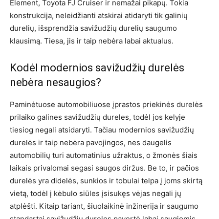
Element, Toyota FJ Cruiser ir nemažai pikapų. Tokia
konstrukcija, neleidžianti atskirai atidaryti tik galinių
durelių, išsprendžia savižudžių durelių saugumo
klausimą. Tiesa, jis ir taip nebėra labai aktualus.
Kodėl modernios savižudžių durelės
nebėra nesaugios?
Paminėtuose automobiliuose įprastos priekinės durelės
prilaiko galines savižudžių dureles, todėl jos kelyje
tiesiog negali atsidaryti. Tačiau modernios savižudžių
durelės ir taip nebėra pavojingos, nes daugelis
automobilių turi automatinius užraktus, o žmonės šiais
laikais privalomai segasi saugos diržus. Be to, ir pačios
durelės yra didelės, sunkios ir tobulai telpa į joms skirtą
vietą, todėl į kėbulo siūles įsisukęs vėjas negali jų
atplėšti. Kitaip tariant, šiuolaikinė inžinerija ir saugumo
standartai savižudžių dureles pavertė labai saugiomis.