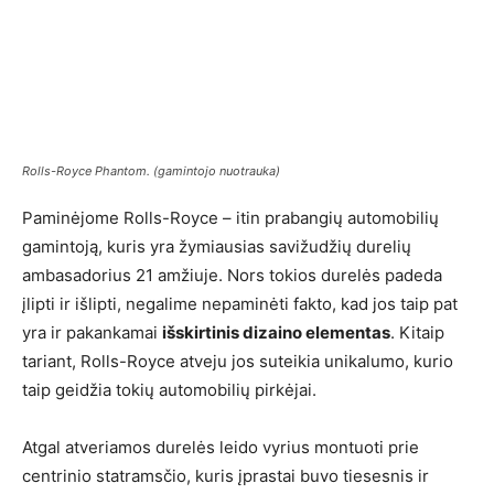
Rolls-Royce Phantom. (gamintojo nuotrauka)
Paminėjome Rolls-Royce – itin prabangių automobilių
gamintoją, kuris yra žymiausias savižudžių durelių
ambasadorius 21 amžiuje. Nors tokios durelės padeda
įlipti ir išlipti, negalime nepaminėti fakto, kad jos taip pat
yra ir pakankamai
išskirtinis dizaino elementas
. Kitaip
tariant, Rolls-Royce atveju jos suteikia unikalumo, kurio
taip geidžia tokių automobilių pirkėjai.
Atgal atveriamos durelės leido vyrius montuoti prie
centrinio statramsčio, kuris įprastai buvo tiesesnis ir