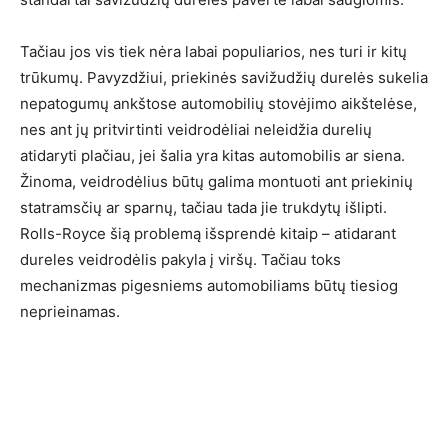
Tačiau jos vis tiek nėra labai populiarios, nes turi ir kitų
trūkumų. Pavyzdžiui, priekinės savižudžių durelės sukelia
nepatogumų ankštose automobilių stovėjimo aikštelėse,
nes ant jų pritvirtinti veidrodėliai neleidžia durelių
atidaryti plačiau, jei šalia yra kitas automobilis ar siena.
Žinoma, veidrodėlius būtų galima montuoti ant priekinių
statramsčių ar sparnų, tačiau tada jie trukdytų išlipti.
Rolls-Royce šią problemą išsprendė kitaip – atidarant
dureles veidrodėlis pakyla į viršų. Tačiau toks
mechanizmas pigesniems automobiliams būtų tiesiog
neprieinamas.