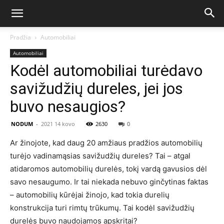
Pradžia
Automobiliai
Automobiliai
Kodėl automobiliai turėdavo
savižudžių dureles, jei jos
buvo nesaugios?
NODUM
-
2021 14 kovo
2630
0
Ar žinojote, kad daug 20 amžiaus pradžios automobilių
turėjo vadinamąsias savižudžių dureles? Tai – atgal
atidaromos automobilių durelės, tokį vardą gavusios dėl
savo nesaugumo. Ir tai niekada nebuvo ginčytinas faktas
– automobilių kūrėjai žinojo, kad tokia durelių
konstrukcija turi rimtų trūkumų. Tai kodėl savižudžių
durelės buvo naudojamos apskritai?