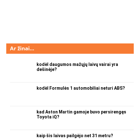
Ar žinai…
kodėl daugumos mažųjų laivų vairai yra
dešinėje?
kodėl Formulės 1 automobiliai neturi ABS?
kad Aston Martin gamoje buvo persirengęs
Toyota iQ?
kaip šis laivas pailgėjo net 31 metru?