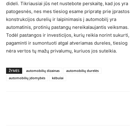
dideli. Tikriausiai jūs net nustebote perskaitę, kad jos yra
patogesnės, nes mes tiesiog esame pripratę prie įprastos
konstrukcijos durelių ir laipinimasis į automobilį yra
automatinis, protinių pastangų nereikalaujantis veiksmas.
Todėl pastangos ir investicijos, kurių reikia norint sukurti,
pagaminti ir sumontuoti atgal atveriamas dureles, tiesiog
nėra vertos tų mažų privalumų, kuriuos jos suteikia.
ŽYMĖS
automobilių dizainas
automobilių durelės
automobilių įdomybės
kėbulai