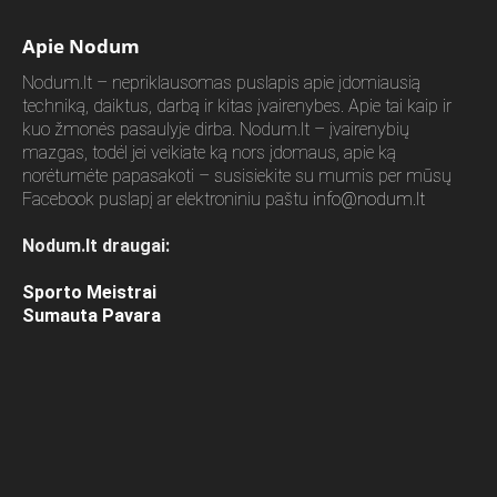
Apie Nodum
Nodum.lt – nepriklausomas puslapis apie įdomiausią
techniką, daiktus, darbą ir kitas įvairenybes. Apie tai kaip ir
kuo žmonės pasaulyje dirba. Nodum.lt – įvairenybių
mazgas, todėl jei veikiate ką nors įdomaus, apie ką
norėtumėte papasakoti – susisiekite su mumis per mūsų
Facebook puslapį ar elektroniniu paštu
info@nodum.lt
Nodum.lt draugai:
Sporto Meistrai
Sumauta Pavara