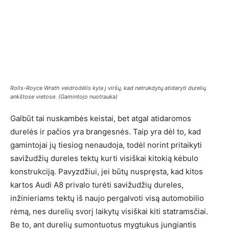
Rolls-Royce Wrath veidrodėlis kyla į viršų, kad netrukdytų atidaryti durelių
ankštose vietose. (Gamintojo nuotrauka)
Galbūt tai nuskambės keistai, bet atgal atidaromos
durelės ir pačios yra brangesnės. Taip yra dėl to, kad
gamintojai jų tiesiog nenaudoja, todėl norint pritaikyti
savižudžių dureles tektų kurti visiškai kitokią kėbulo
konstrukciją. Pavyzdžiui, jei būtų nuspręsta, kad kitos
kartos Audi A8 privalo turėti savižudžių dureles,
inžinieriams tektų iš naujo pergalvoti visą automobilio
rėmą, nes durelių svorį laikytų visiškai kiti statramsčiai.
Be to, ant durelių sumontuotus mygtukus jungiantis