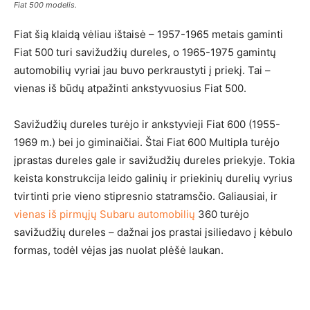
Fiat 500 modelis.
Fiat šią klaidą vėliau ištaisė – 1957-1965 metais gaminti
Fiat 500 turi savižudžių dureles, o 1965-1975 gamintų
automobilių vyriai jau buvo perkraustyti į priekį. Tai –
vienas iš būdų atpažinti ankstyvuosius Fiat 500.
Savižudžių dureles turėjo ir ankstyvieji Fiat 600 (1955-
1969 m.) bei jo giminaičiai. Štai Fiat 600 Multipla turėjo
įprastas dureles gale ir savižudžių dureles priekyje. Tokia
keista konstrukcija leido galinių ir priekinių durelių vyrius
tvirtinti prie vieno stipresnio statramsčio. Galiausiai, ir
vienas iš pirmųjų Subaru automobilių
360 turėjo
savižudžių dureles – dažnai jos prastai įsiliedavo į kėbulo
formas, todėl vėjas jas nuolat plėšė laukan.