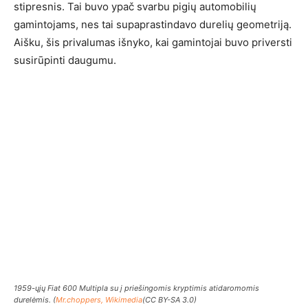
stipresnis. Tai buvo ypač svarbu pigių automobilių
gamintojams, nes tai supaprastindavo durelių geometriją.
Aišku, šis privalumas išnyko, kai gamintojai buvo priversti
susirūpinti daugumu.
1959-ųjų Fiat 600 Multipla su į priešingomis kryptimis atidaromomis
durelėmis. (
Mr.choppers, Wikimedia
(CC BY-SA 3.0)