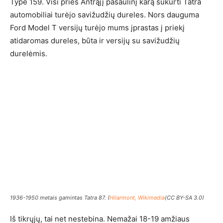
Type 159. Visi prieš Antrąjį pasaulinį karą sukurti Tatra
automobiliai turėjo savižudžių dureles. Nors dauguma
Ford Model T versijų turėjo mums įprastas į priekį
atidaromas dureles, būta ir versijų su savižudžių
durelėmis.
1936-1950 metais gamintas Tatra 87. (
Hilarmont, Wikimedia
(CC BY-SA 3.0)
Iš tikrųjų, tai net nestebina. Nemažai 18-19 amžiaus