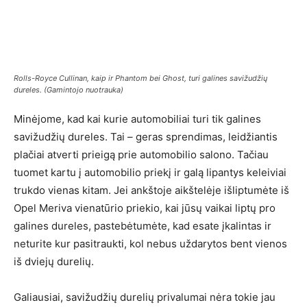
Rolls-Royce Cullinan, kaip ir Phantom bei Ghost, turi galines savižudžių
dureles. (Gamintojo nuotrauka)
Minėjome, kad kai kurie automobiliai turi tik galines
savižudžių dureles. Tai – geras sprendimas, leidžiantis
plačiai atverti prieigą prie automobilio salono. Tačiau
tuomet kartu į automobilio priekį ir galą lipantys keleiviai
trukdo vienas kitam. Jei ankštoje aikštelėje išliptumėte iš
Opel Meriva vienatūrio priekio, kai jūsų vaikai liptų pro
galines dureles, pastebėtumėte, kad esate įkalintas ir
neturite kur pasitraukti, kol nebus uždarytos bent vienos
iš dviejų durelių.
Galiausiai, savižudžių durelių privalumai nėra tokie jau