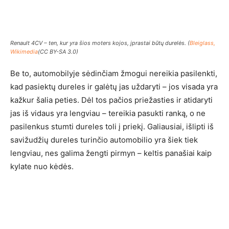
Renault 4CV – ten, kur yra šios moters kojos, įprastai būtų durelės. (
Bleiglass,
Wikimedia
(CC BY-SA 3.0)
Be to, automobilyje sėdinčiam žmogui nereikia pasilenkti,
kad pasiektų dureles ir galėtų jas uždaryti – jos visada yra
kažkur šalia peties. Dėl tos pačios priežasties ir atidaryti
jas iš vidaus yra lengviau – tereikia pasukti ranką, o ne
pasilenkus stumti dureles toli į priekį. Galiausiai, išlipti iš
savižudžių dureles turinčio automobilio yra šiek tiek
lengviau, nes galima žengti pirmyn – keltis panašiai kaip
kylate nuo kėdės.