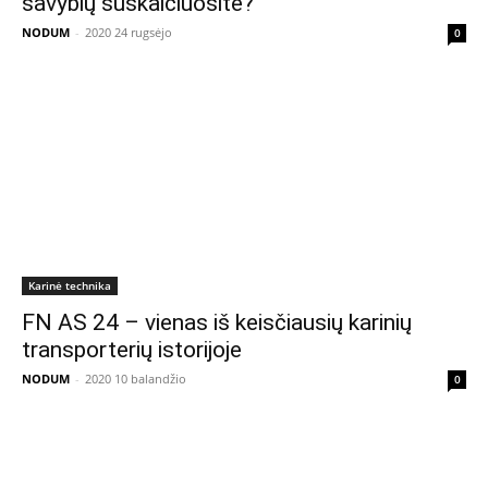
savybių suskaičiuosite?
NODUM
-
2020 24 rugsėjo
0
Karinė technika
FN AS 24 – vienas iš keisčiausių karinių
transporterių istorijoje
NODUM
-
2020 10 balandžio
0