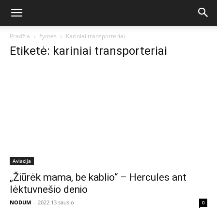
Pradžia
žymės
Kariniai transporteriai
Etiketė: kariniai transporteriai
Aviacija
„Žiūrėk mama, be kablio“ – Hercules ant
lėktuvnešio denio
NODUM
-
2022 13 sausio
0