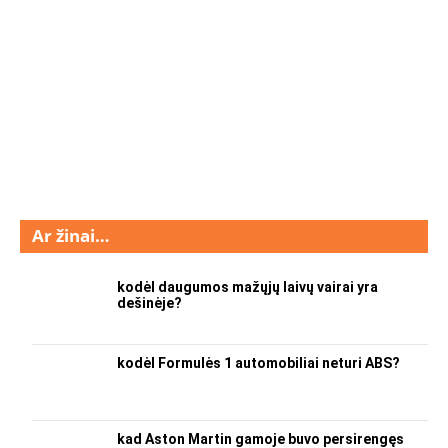
Ar žinai…
kodėl daugumos mažųjų laivų vairai yra
dešinėje?
kodėl Formulės 1 automobiliai neturi ABS?
kad Aston Martin gamoje buvo persirengęs