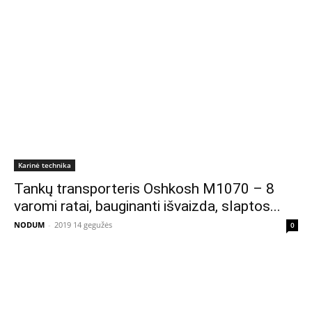
Karinė technika
Tankų transporteris Oshkosh M1070 – 8
varomi ratai, bauginanti išvaizda, slaptos...
NODUM
-
2019 14 gegužės
0