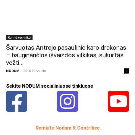
Karinė technika
Šarvuotas Antrojo pasaulinio karo drakonas
– bauginančios išvaizdos vilkikas, sukurtas
vežti...
NODUM
-
2018 19 sausio
0
Sekite NODUM socialiniuose tinkluose
Remkite Nodum.lt Contribee