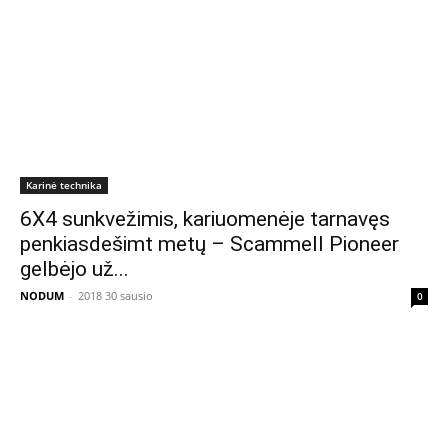
Karinė technika
6X4 sunkvežimis, kariuomenėje tarnavęs
penkiasdešimt metų – Scammell Pioneer
gelbėjo už...
NODUM
-
2018 30 sausio
0