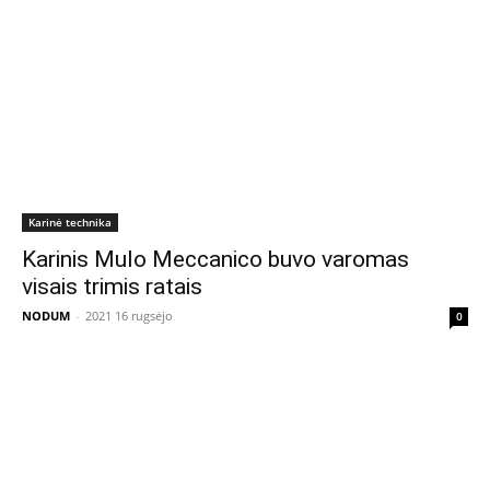
Karinė technika
Karinis Mulo Meccanico buvo varomas
visais trimis ratais
NODUM
-
2021 16 rugsėjo
0