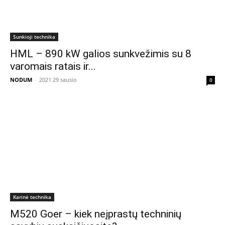
Sunkioji technika
HML – 890 kW galios sunkvežimis su 8
varomais ratais ir...
NODUM
-
2021 29 sausio
0
Karinė technika
M520 Goer – kiek neįprastų techninių