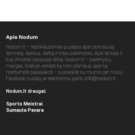
Apie Nodum
Nodum.lt – nepriklausomas puslapis apie įdomiausią
techniką, daiktus, darbą ir kitas įvairenybes. Apie tai kaip ir
kuo žmonės pasaulyje dirba. Nodum.lt – įvairenybių
mazgas, todėl jei veikiate ką nors įdomaus, apie ką
norėtumėte papasakoti – susisiekite su mumis per mūsų
Facebook puslapį ar elektroniniu paštu
info@nodum.lt
Nodum.lt draugai:
Sporto Meistrai
Sumauta Pavara