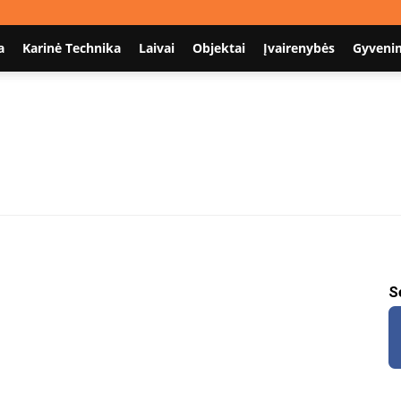
a
Karinė Technika
Laivai
Objektai
Įvairenybės
Gyveni
Nodum.lt
S