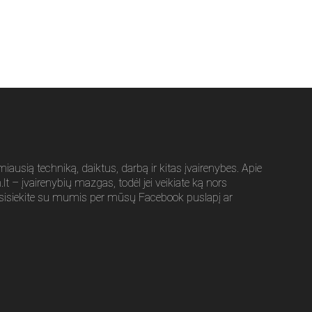
usią techniką, daiktus, darbą ir kitas įvairenybes. Apie
t – įvairenybių mazgas, todėl jei veikiate ką nors
sisiekite su mumis per mūsų Facebook puslapį ar