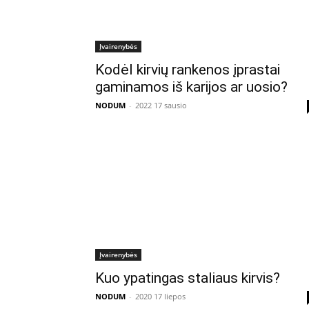
Įvairenybės
Kodėl kirvių rankenos įprastai
gaminamos iš karijos ar uosio?
NODUM
-
2022 17 sausio
Įvairenybės
Kuo ypatingas staliaus kirvis?
NODUM
-
2020 17 liepos