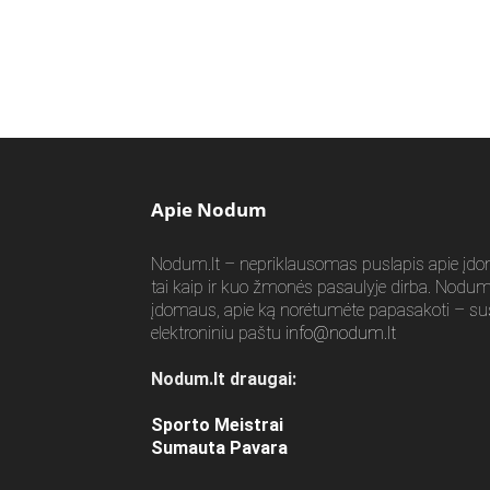
Apie Nodum
Nodum.lt – nepriklausomas puslapis apie įdomia
tai kaip ir kuo žmonės pasaulyje dirba. Nodum.l
įdomaus, apie ką norėtumėte papasakoti – su
elektroniniu paštu
info@nodum.lt
Nodum.lt draugai:
Sporto Meistrai
Sumauta Pavara