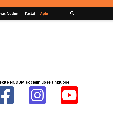
mas Nodum
Testai
Apie
ekite NODUM socialiniuose tinkluose