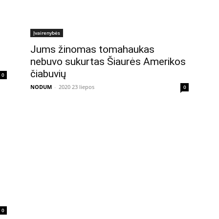
Įvairenybės
Jums žinomas tomahaukas
nebuvo sukurtas Šiaurės Amerikos
čiabuvių
0
NODUM
-
2020 23 liepos
0
0