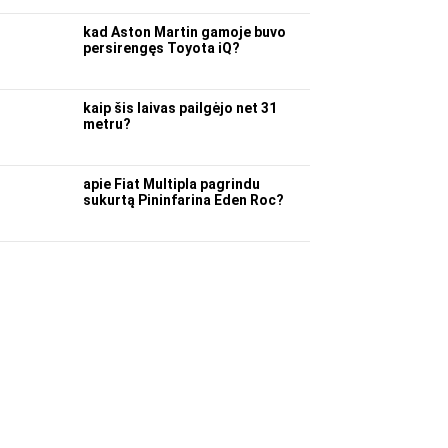
kad Aston Martin gamoje buvo
persirengęs Toyota iQ?
kaip šis laivas pailgėjo net 31
metru?
apie Fiat Multipla pagrindu
sukurtą Pininfarina Eden Roc?