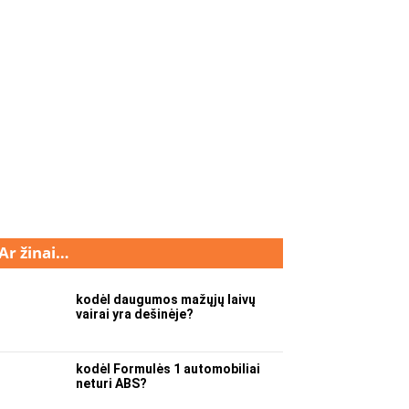
Ar žinai…
kodėl daugumos mažųjų laivų
vairai yra dešinėje?
kodėl Formulės 1 automobiliai
neturi ABS?