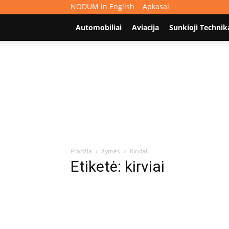
NODUM in English
Apkasai
Automobiliai
Aviacija
Sunkioji Technik
Pradžia
žymės
Kirviai
Etiketė: kirviai