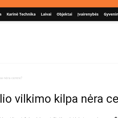
a
Karinė Technika
Laivai
Objektai
Įvairenybės
Gyveni
Nodum.lt
lpa nėra centre?
io vilkimo kilpa nėra c