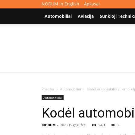
NODUM in English
Apkasai
Automobiliai
Aviacija
Sunkioji Technik
Pradžia
Automobiliai
Kodėl automobilio vilkimo ki
Automobiliai
Kodėl automobil
NODUM
-
2023 15 gegužės
3263
0