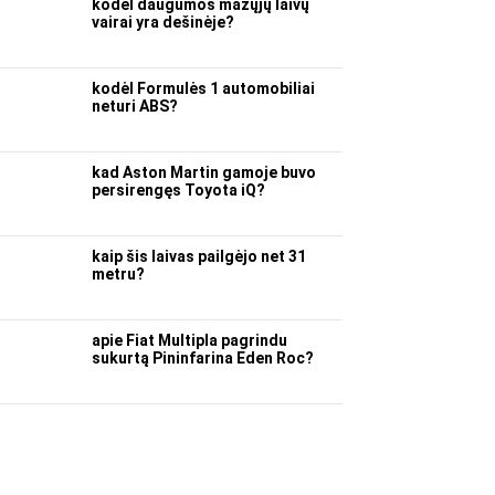
kodėl daugumos mažųjų laivų
vairai yra dešinėje?
kodėl Formulės 1 automobiliai
neturi ABS?
kad Aston Martin gamoje buvo
persirengęs Toyota iQ?
kaip šis laivas pailgėjo net 31
metru?
apie Fiat Multipla pagrindu
sukurtą Pininfarina Eden Roc?