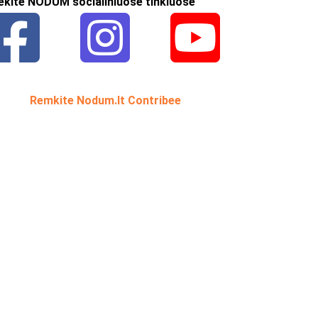
ekite NODUM socialiniuose tinkluose
Remkite Nodum.lt Contribee