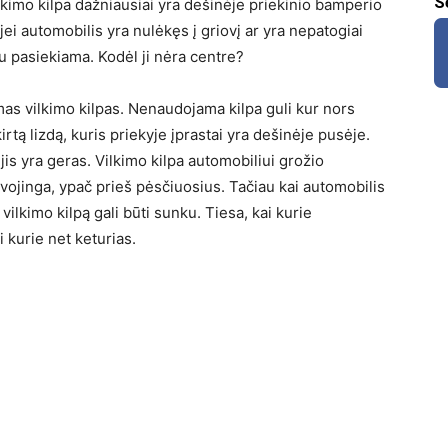
S
lkimo kilpa dažniausiai yra dešinėje priekinio bamperio
jei automobilis yra nulėkęs į griovį ar yra nepatogiai
au pasiekiama. Kodėl ji nėra centre?
mas vilkimo kilpas. Nenaudojama kilpa guli kur nors
skirtą lizdą, kuris priekyje įprastai yra dešinėje pusėje.
jis yra geras. Vilkimo kilpa automobiliui grožio
avojinga, ypač prieš pėsčiuosius. Tačiau kai automobilis
vilkimo kilpą gali būti sunku. Tiesa, kai kurie
i kurie net keturias.