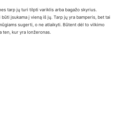
s tarp jų turi tilpti variklis arba bagažo skyrius.
ri būti įsukama į vieną iš jų. Tarp jų yra bamperis, bet tai
mūgiams sugerti, o ne atlaikyti. Būtent dėl to vilkimo
ra ten, kur yra lonžeronas.