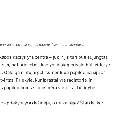
urie vėliau bus sujungti bamperiu. (Gamintojo nuotrauka)
kabos kablys yra centre – juk ir jis turi būti sujungtas
iesa, bet priekabos kablys tiesiog privalo būti viduryje,
bu. Gale gamintojai gali sumontuoti papildomą siją ar
irtas. Priekyje, kur įprastai yra radiatoriai ir
ms papildomoms sijoms nėra vietos ar būtinybės.
lpa priekyje yra dešinėje, o ne kairėje? Štai dėl ko: