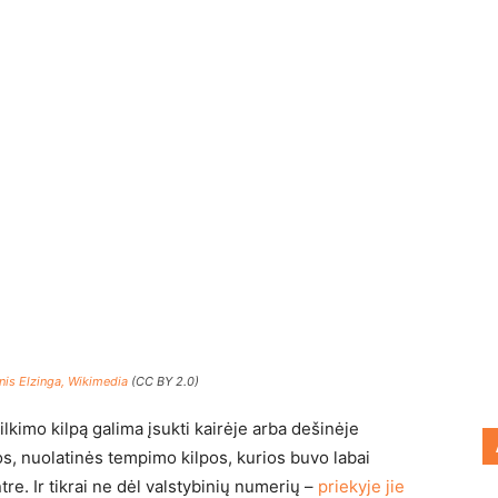
nis Elzinga, Wikimedia
(CC BY 2.0)
ilkimo kilpą galima įsukti kairėje arba dešinėje
s, nuolatinės tempimo kilpos, kurios buvo labai
e. Ir tikrai ne dėl valstybinių numerių –
priekyje jie