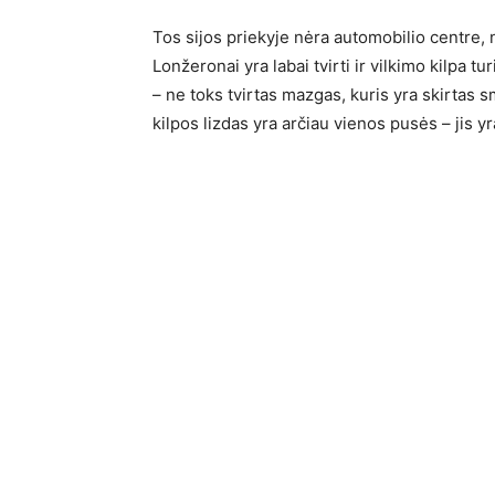
Tos sijos priekyje nėra automobilio centre, ne
Lonžeronai yra labai tvirti ir vilkimo kilpa tu
– ne toks tvirtas mazgas, kuris yra skirtas s
kilpos lizdas yra arčiau vienos pusės – jis y