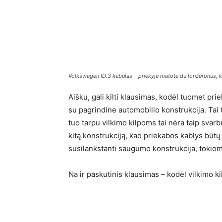
Volkswagen ID.3 kėbulas – priekyje matote du lonžeronus, k
Aišku, gali kilti klausimas, kodėl tuomet prie
su pagrindine automobilio konstrukcija. Tai t
tuo tarpu vilkimo kilpoms tai nėra taip svar
kitą konstrukciją, kad priekabos kablys būtų tv
susilankstanti saugumo konstrukcija, tokio
Na ir paskutinis klausimas – kodėl vilkimo ki