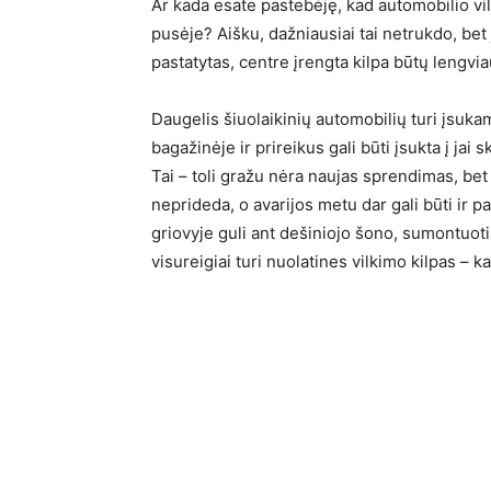
Ar kada esate pastebėję, kad automobilio vi
pusėje? Aišku, dažniausiai tai netrukdo, bet 
pastatytas, centre įrengta kilpa būtų lengvi
Daugelis šiuolaikinių automobilių turi įsuka
bagažinėje ir prireikus gali būti įsukta į jai 
Tai – toli gražu nėra naujas sprendimas, bet 
neprideda, o avarijos metu dar gali būti ir p
griovyje guli ant dešiniojo šono, sumontuoti 
visureigiai turi nuolatines vilkimo kilpas – ka