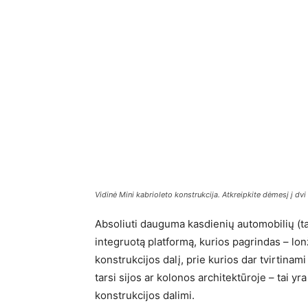
Vidinė Mini kabrioleto konstrukcija. Atkreipkite dėmesį į dv
Absoliuti dauguma kasdienių automobilių (tai
integruotą platformą, kurios pagrindas – lo
konstrukcijos dalį, prie kurios dar tvirtinam
tarsi sijos ar kolonos architektūroje – tai yr
konstrukcijos dalimi.