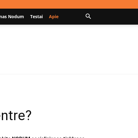
mas Nodum
Testai
Apie
entre?