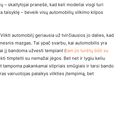
ų – skaitytojai pranešė, kad keli modeliai visgi turi
ina taisyklę – beveik visų automobilių vilkimo kilpos
ilkti automobilį geriausia už tvirčiausios jo dalies, kad
pnesnis mazgas. Tai ypač svarbu, kai automobilis yra
kai jį bandoma užvesti tempiant (
tam jis turėtų būti su
ekti timptelti su nemažai jėgos. Bet net ir lygiu keliu
at tampoma pakankamai stipriais smūgiais ir tarsi bando
eras vairuotojas palaikys vilkties įtempimą, bet