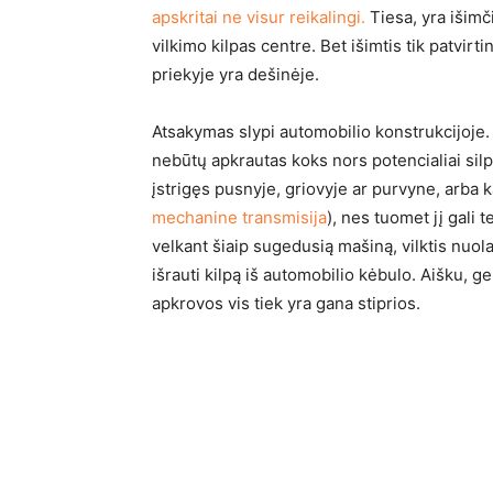
apskritai ne visur reikalingi.
Tiesa, yra išimči
vilkimo kilpas centre. Bet išimtis tik patvirt
priekyje yra dešinėje.
Atsakymas slypi automobilio konstrukcijoje. V
nebūtų apkrautas koks nors potencialiai sil
įstrigęs pusnyje, griovyje ar purvyne, arba 
mechanine transmisija
), nes tuomet jį gali t
velkant šiaip sugedusią mašiną, vilktis nuol
išrauti kilpą iš automobilio kėbulo. Aišku, g
apkrovos vis tiek yra gana stiprios.