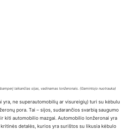
i bamperį laikančias sijas, vadinamas lonžeronais. (Gamintojo nuotrauka)
 yra, ne superautomobilių ar visureigių) turi su kėbulu
nžeronų pora. Tai – sijos, sudarančios svarbią saugumo
i ir kiti automobilio mazgai. Automobilio lonžeronai yra
a kritinės detalės, kurios yra surištos su likusia kėbulo