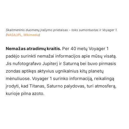
Skaitmeninis duomenų įrašymo prietaisas – toks sumontuotas ir Voyager 1.
(
NASA/JPL, Wikimedia
)
Nemažas atradimų kraitis.
Per 40 metų Voyager 1
padėjo surinkti nemažai informacijos apie mūsų visatą.
Jis nufotografavo Jupiterį ir Saturną bei buvo pirmasis
zondas aptikęs aktyvius ugnikalnius kitų planetų
mėnuliuose. Voyager 1 surinko informaciją, reikalingą
įrodyti, kad Titanas, Saturno palydovas, turi atmosferą,
kurioje pilna azoto.