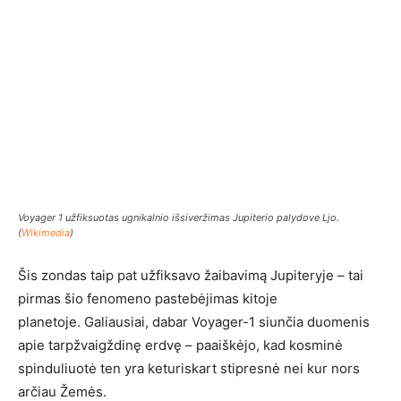
Voyager 1 užfiksuotas ugnikalnio išsiveržimas Jupiterio palydove Ljo.
(
Wikimedia
)
Šis zondas taip pat užfiksavo žaibavimą Jupiteryje – tai
pirmas šio fenomeno pastebėjimas kitoje
planetoje. Galiausiai, dabar Voyager-1 siunčia duomenis
apie tarpžvaigždinę erdvę – paaiškėjo, kad kosminė
spinduliuotė ten yra keturiskart stipresnė nei kur nors
arčiau Žemės.