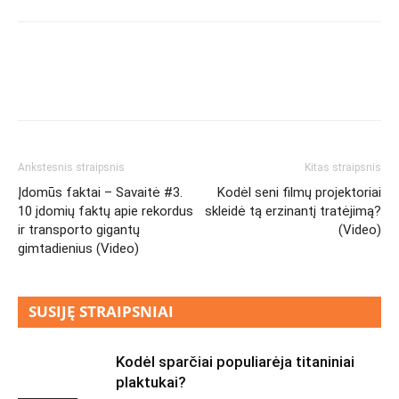
Ankstesnis straipsnis
Kitas straipsnis
Įdomūs faktai – Savaitė #3.
Kodėl seni filmų projektoriai
10 įdomių faktų apie rekordus
skleidė tą erzinantį tratėjimą?
ir transporto gigantų
(Video)
gimtadienius (Video)
SUSIJĘ STRAIPSNIAI
Kodėl sparčiai populiarėja titaniniai
plaktukai?