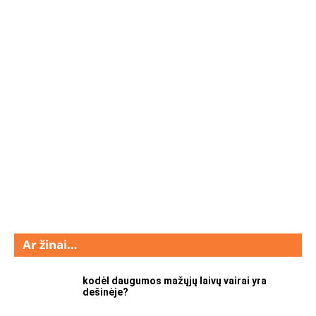
Ar žinai…
kodėl daugumos mažųjų laivų vairai yra
dešinėje?