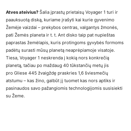
Atves ateivius?
Šalia įprastų prietaisų Voyager 1 turi ir
paauksuotą diską, kuriame įrašyti kai kurie gyvenimo
Žemėje vaizdai – prekybos centras, valgantys žmonės,
pati Žemės planeta ir t. t. Ant disko taip pat nupieštas
paprastas žemėlapis, kuris protingoms gyvybės formoms
padėtų surasti mūsų planetą neaprėpiamoje visatoje.
Tiesa, Voyager 1 neskrenda į kokią nors konkrečią
planetą, tačiau po maždaug 40 tūkstančių metų jis
pro Gliese 445 žvaigždę praskries 1,6 šviesmečių
atstumu – kas žino, galbūt jį tuomet kas nors aptiks ir
pasinaudos savo pažangiomis technologijomis susisiekti
su Žeme.