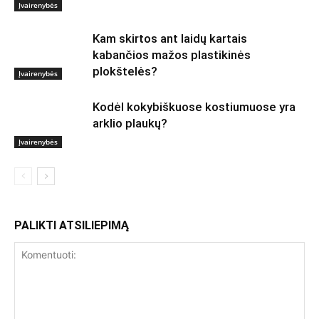
Įvairenybės
Kam skirtos ant laidų kartais
kabančios mažos plastikinės
plokštelės?
Įvairenybės
Kodėl kokybiškuose kostiumuose yra
arklio plaukų?
Įvairenybės
PALIKTI ATSILIEPIMĄ