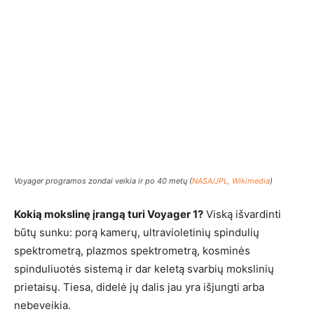
Voyager programos zondai veikia ir po 40 metų (
NASA/JPL, Wikimedia
)
Kokią mokslinę įrangą turi Voyager 1?
Viską išvardinti
būtų sunku: porą kamerų, ultravioletinių spindulių
spektrometrą, plazmos spektrometrą, kosminės
spinduliuotės sistemą ir dar keletą svarbių mokslinių
prietaisų. Tiesa, didelė jų dalis jau yra išjungti arba
nebeveikia.