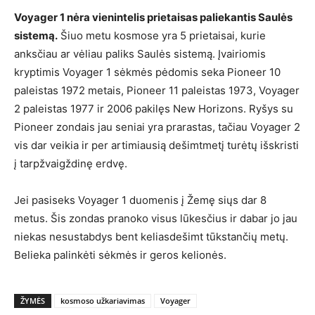
Voyager 1 nėra vienintelis prietaisas paliekantis Saulės
sistemą.
Šiuo metu kosmose yra 5 prietaisai, kurie
anksčiau ar vėliau paliks Saulės sistemą. Įvairiomis
kryptimis Voyager 1 sėkmės pėdomis seka Pioneer 10
paleistas 1972 metais, Pioneer 11 paleistas 1973, Voyager
2 paleistas 1977 ir 2006 pakilęs New Horizons. Ryšys su
Pioneer zondais jau seniai yra prarastas, tačiau Voyager 2
vis dar veikia ir per artimiausią dešimtmetį turėtų išskristi
į tarpžvaigždinę erdvę.
Jei pasiseks Voyager 1 duomenis į Žemę siųs dar 8
metus. Šis zondas pranoko visus lūkesčius ir dabar jo jau
niekas nesustabdys bent keliasdešimt tūkstančių metų.
Belieka palinkėti sėkmės ir geros kelionės.
ŽYMĖS
kosmoso užkariavimas
Voyager