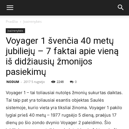
Pradžia
Įvairenybės
Įvairenybės
Voyager 1 švenčia 40 metų
jubiliejų – 7 faktai apie vieną
iš didžiausių žmonijos
pasiekimų
NODUM
-
2017 5 rugsėjo
2248
0
Voyager 1 – tai toliausiai nutolęs žmonių sukurtas daiktas.
Tai taip pat yra toliausiai esantis objektas Saulės
sistemoje, kurio vieta yra tiksliai žinoma. Voyager 1 pakilo
lygiai prieš 40 metų – 1977 rugsėjo 5 dieną, praėjus 17
dienų po šio zondo dvynio Voyager 2 paleidimo. Šio