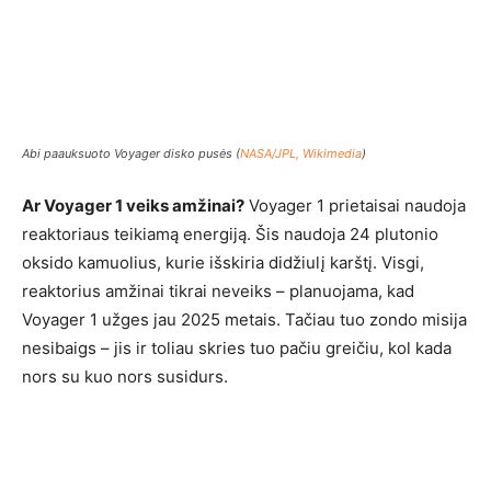
Abi paauksuoto Voyager disko pusės (
NASA/JPL, Wikimedia
)
Ar Voyager 1 veiks amžinai?
Voyager 1 prietaisai naudoja
reaktoriaus teikiamą energiją. Šis naudoja 24 plutonio
oksido kamuolius, kurie išskiria didžiulį karštį. Visgi,
reaktorius amžinai tikrai neveiks – planuojama, kad
Voyager 1 užges jau 2025 metais. Tačiau tuo zondo misija
nesibaigs – jis ir toliau skries tuo pačiu greičiu, kol kada
nors su kuo nors susidurs.