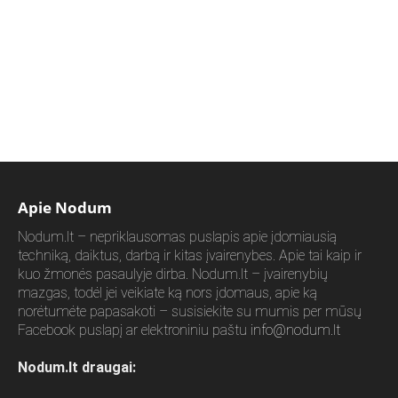
Apie Nodum
Nodum.lt – nepriklausomas puslapis apie įdomiausią
techniką, daiktus, darbą ir kitas įvairenybes. Apie tai kaip ir
kuo žmonės pasaulyje dirba. Nodum.lt – įvairenybių
mazgas, todėl jei veikiate ką nors įdomaus, apie ką
norėtumėte papasakoti – susisiekite su mumis per mūsų
Facebook puslapį ar elektroniniu paštu
info@nodum.lt
Nodum.lt draugai: