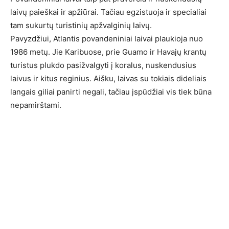
laivų paieškai ir apžiūrai. Tačiau egzistuoja ir specialiai
tam sukurtų turistinių apžvalginių laivų.
Pavyzdžiui, Atlantis povandeniniai laivai plaukioja nuo
1986 metų. Jie Karibuose, prie Guamo ir Havajų krantų
turistus plukdo pasižvalgyti į koralus, nuskendusius
laivus ir kitus reginius. Aišku, laivas su tokiais dideliais
langais giliai panirti negali, tačiau įspūdžiai vis tiek būna
nepamirštami.