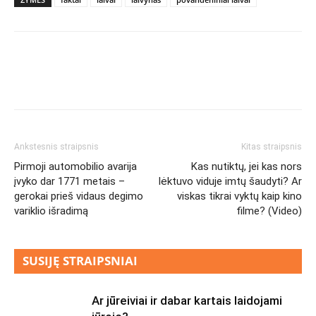
Ankstesnis straipsnis
Kitas straipsnis
Pirmoji automobilio avarija
Kas nutiktų, jei kas nors
įvyko dar 1771 metais –
lėktuvo viduje imtų šaudyti? Ar
gerokai prieš vidaus degimo
viskas tikrai vyktų kaip kino
variklio išradimą
filme? (Video)
SUSIJĘ STRAIPSNIAI
Ar jūreiviai ir dabar kartais laidojami