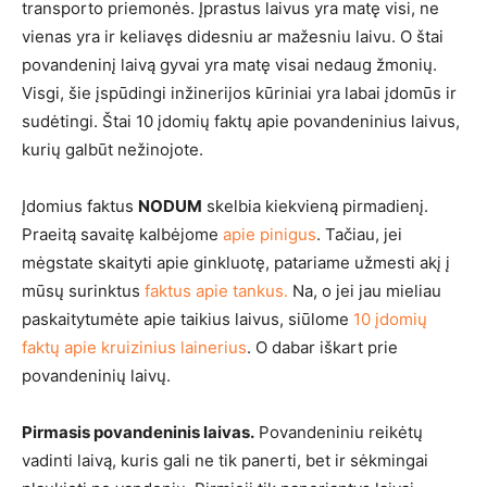
transporto priemonės. Įprastus laivus yra matę visi, ne
vienas yra ir keliavęs didesniu ar mažesniu laivu. O štai
povandeninį laivą gyvai yra matę visai nedaug žmonių.
Visgi, šie įspūdingi inžinerijos kūriniai yra labai įdomūs ir
sudėtingi. Štai 10 įdomių faktų apie povandeninius laivus,
kurių galbūt nežinojote.
Įdomius faktus
NODUM
skelbia kiekvieną pirmadienį.
Praeitą savaitę kalbėjome
apie pinigus
. Tačiau, jei
mėgstate skaityti apie ginkluotę, patariame užmesti akį į
mūsų surinktus
faktus apie tankus.
Na, o jei jau mieliau
paskaitytumėte apie taikius laivus, siūlome
10 įdomių
faktų apie kruizinius lainerius
. O dabar iškart prie
povandeninių laivų.
Pirmasis povandeninis laivas.
Povandeniniu reikėtų
vadinti laivą, kuris gali ne tik panerti, bet ir sėkmingai