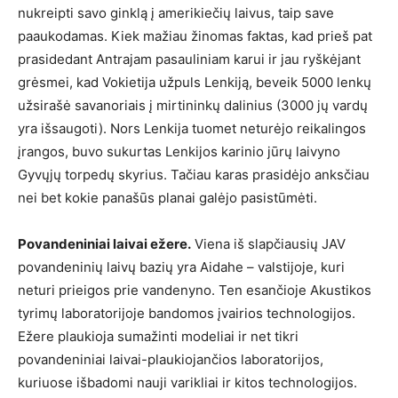
nukreipti savo ginklą į amerikiečių laivus, taip save
paaukodamas. Kiek mažiau žinomas faktas, kad prieš pat
prasidedant Antrajam pasauliniam karui ir jau ryškėjant
grėsmei, kad Vokietija užpuls Lenkiją, beveik 5000 lenkų
užsirašė savanoriais į mirtininkų dalinius (3000 jų vardų
yra išsaugoti). Nors Lenkija tuomet neturėjo reikalingos
įrangos, buvo sukurtas Lenkijos karinio jūrų laivyno
Gyvųjų torpedų skyrius. Tačiau karas prasidėjo anksčiau
nei bet kokie panašūs planai galėjo pasistūmėti.
Povandeniniai laivai ežere.
Viena iš slapčiausių JAV
povandeninių laivų bazių yra Aidahe – valstijoje, kuri
neturi prieigos prie vandenyno. Ten esančioje Akustikos
tyrimų laboratorijoje bandomos įvairios technologijos.
Ežere plaukioja sumažinti modeliai ir net tikri
povandeniniai laivai-plaukiojančios laboratorijos,
kuriuose išbadomi nauji varikliai ir kitos technologijos.