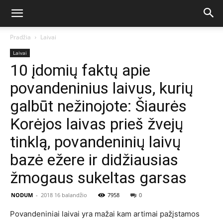
Pradžia
Laivai
Laivai
10 įdomių faktų apie
povandeninius laivus, kurių
galbūt nežinojote: Šiaurės
Korėjos laivas prieš žvejų
tinklą, povandeninių laivų
bazė ežere ir didžiausias
žmogaus sukeltas garsas
NODUM
-
2018 16 balandžio
7958
0
Povandeniniai laivai yra mažai kam artimai pažįstamos