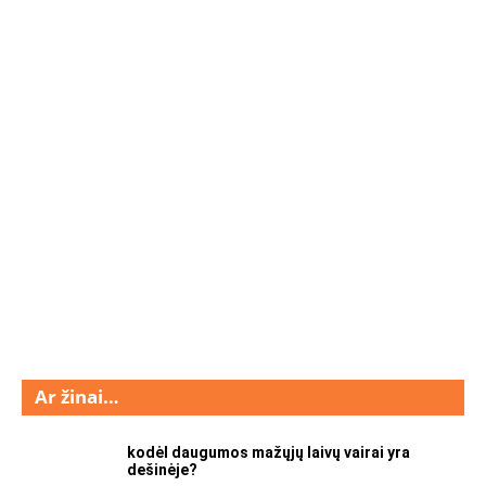
Ar žinai…
kodėl daugumos mažųjų laivų vairai yra
dešinėje?