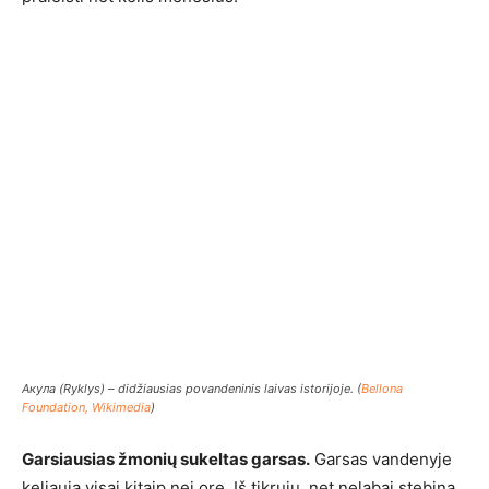
Акула
(
Ryklys
) – didžiausias povandeninis laivas istorijoje. (
Bellona
Foundation, Wikimedia
)
Garsiausias žmonių sukeltas garsas.
Garsas vandenyje
keliauja visai kitaip nei ore. Iš tikrųjų, net nelabai stebina