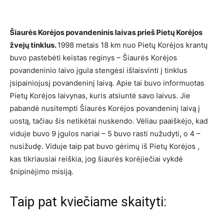
Šiaurės Korėjos povandeninis laivas prieš Pietų Korėjos
žvejų tinklus.
1998 metais 18 km nuo Pietų Korėjos krantų
buvo pastebėti keistas reginys – Šiaurės Korėjos
povandeninio laivo įgula stengėsi išlaisvinti į tinklus
įsipainiojusį povandeninį laivą. Apie tai buvo informuotas
Pietų Korėjos laivynas, kuris atsiuntė savo laivus. Jie
pabandė nusitempti Šiaurės Korėjos povandeninį laivą į
uostą, tačiau šis netikėtai nuskendo. Vėliau paaiškėjo, kad
viduje buvo 9 įgulos nariai – 5 buvo rasti nužudyti, o 4 –
nusižudę. Viduje taip pat buvo gėrimų iš Pietų Korėjos ,
kas tikriausiai reiškia, jog šiaurės korėjiečiai vykdė
šnipinėjimo misiją.
Taip pat kviečiame skaityti: