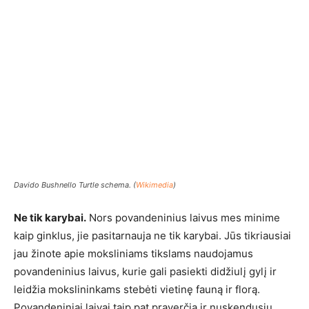
Davido Bushnello Turtle schema. (
Wikimedia
)
Ne tik karybai.
Nors povandeninius laivus mes minime
kaip ginklus, jie pasitarnauja ne tik karybai. Jūs tikriausiai
jau žinote apie moksliniams tikslams naudojamus
povandeninius laivus, kurie gali pasiekti didžiulį gylį ir
leidžia mokslininkams stebėti vietinę fauną ir florą.
Povandeniniai laivai taip pat praverčia ir nuskendusių