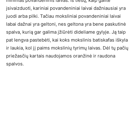
minimas povandeninis laivas. Iš tiesų, kaip galite
įsivaizduoti, kariniai povandeniniai laivai dažniausiai yra
juodi arba pilki. Tačiau moksliniai povandeniniai laivai
labai dažnai yra geltoni, nes geltona yra bene paskutinė
spalva, kurią gar galima įžiūrėti dideliame gylyje. Ją taip
pat lengva pastebėti, kai koks mokslinis batiskafas iškyla
ir laukia, kol jį paims mokslinių tyrimų laivas. Dėl tų pačių
priežasčių kartais naudojamos oranžinė ir raudona
spalvos.