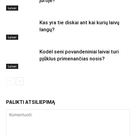
jūroje?
Laivai
Kas yra tie diskai ant kai kurių laivų
langų?
Laivai
Kodėl seni povandeniniai laivai turi
pjūklus primenančias nosis?
Laivai
PALIKTI ATSILIEPIMĄ