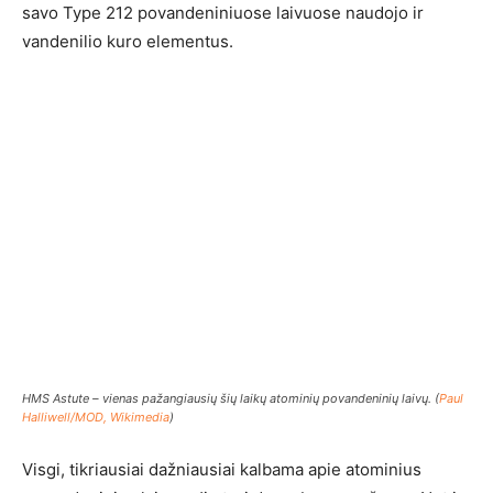
savo Type 212 povandeniniuose laivuose naudojo ir
vandenilio kuro elementus.
HMS Astute – vienas pažangiausių šių laikų atominių povandeninių laivų. (
Paul
Halliwell/MOD, Wikimedia
)
Visgi, tikriausiai dažniausiai kalbama apie atominius