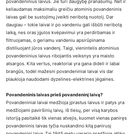
povandeninius laivus. Jie turi daugybę pranašumų. Net ir
keliaudamas maksimaliu greičiu atominis povandeninis
laivas gali be sustojimų įveikti neribotą nuotolį. Dar
daugiau – tokie laivai ir po vandeniu gali išbūti neribotą
laiką, nes oras įgulos kvėpavimui yra perdirbamas ir
filtruojamas, o geriamu vandeniu apsirūpinama
distiliuojant jūros vandenį. Taigi, vienintelis atominius
povandeninius laivus ribojantis veiksnys yra maisto
atsargos. Kita vertus, reaktoriai yra gana dideli ir labai
brangūs, todėl mažesni povandeniniai laivai vis dar
plaukioja naudodami dyzelines-elektrines jėgaines.
Povandeninis laivas prieš povandeninį laivą?
Povandeniniai laivai medžioja įprastus laivus ir patys yra
medžiojami paviršinių laivų. Iš tiesų, per visą karybos
istoriją pasitaikė tik vienas atvejis, kuomet vienas paniręs
povandeninis laivas tyčia nuskandino kitą panirusį
povandeninį laivą. Tai 1945 metų vasario pradžioje atliko