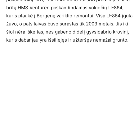
britų HMS Venturer, paskandindamas vokiečių U-864,
kuris plaukė į Bergeną variklio remontui. Visa U-864 įgula
žuvo, o pats laivas buvo surastas tik 2003 metais. Jis iki
šiol nėra iškeltas, nes gabeno didelį gyvsidabrio krovinį,
kuris dabar jau yra išsiliejęs ir užteršęs nemažai grunto.