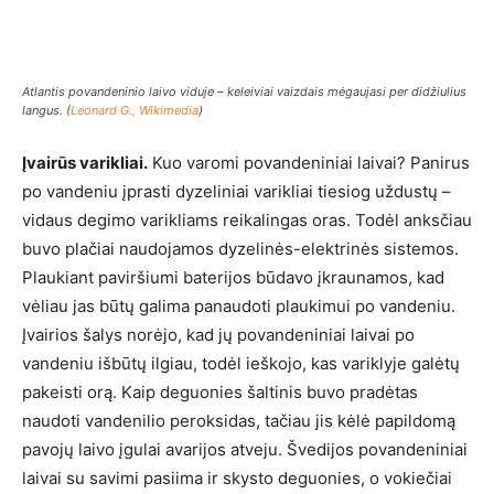
Atlantis povandeninio laivo viduje – keleiviai vaizdais mėgaujasi per didžiulius
langus. (
Leonard G., Wikimedia
)
Įvairūs varikliai.
Kuo varomi povandeniniai laivai? Panirus
po vandeniu įprasti dyzeliniai varikliai tiesiog uždustų –
vidaus degimo varikliams reikalingas oras. Todėl anksčiau
buvo plačiai naudojamos dyzelinės-elektrinės sistemos.
Plaukiant paviršiumi baterijos būdavo įkraunamos, kad
vėliau jas būtų galima panaudoti plaukimui po vandeniu.
Įvairios šalys norėjo, kad jų povandeniniai laivai po
vandeniu išbūtų ilgiau, todėl ieškojo, kas variklyje galėtų
pakeisti orą. Kaip deguonies šaltinis buvo pradėtas
naudoti vandenilio peroksidas, tačiau jis kėlė papildomą
pavojų laivo įgulai avarijos atveju. Švedijos povandeniniai
laivai su savimi pasiima ir skysto deguonies, o vokiečiai