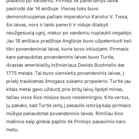
plaukioti po vandeniu. Pirmieji tik paneriantys laivai
pasirodė dar 16 amžiuje. Vienas toks buvo
demonstruojamas pačiam imperatoriui Karoliui V. Tiesa,
šis laivas, nors ir laido panerti ir viduje išlaikyti
neužgesusią ugnį, niekur po vandeniu nuplaukti negalėjo.
Jau 18 amžiaus pradžioje Anglijoje buvo užpatentuoti keli
tikri povandeniniai laivai, kurie buvo irkluojami. Pirmasis
kare panaudotas povandeninis laivas buvo Turtle,
išrastas amerikiečių inžinieriaus Davido Bushnello dar
1775 metais. Tai buvo vienvietis povandeninis laivas, į
priekį traukiamas žmogaus sukamo propelerio. Turtle jau
kitais metai gavo užduotį prie britų laivų lipdyti minas,
tačiau visos šios misijos buvo nesėkmingos. Kita vertus,
jų pakako, kad Turtle įeitų į pasaulio istoriją kaip pirmasis
mūšyje panaudotas povandeninis laivas. Rimčiau šios
mašinos kaip ginklai paplito tik Pirmojo pasaulinio karo
metu.