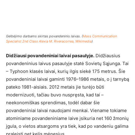
Gelbėjimo darbams skirtas povandeninis laivas. (
Mass Communication
Specialist 2nd Class Alexia M. Riveracorrea, Wikimedia
)
Didžiausi povandeniniai laivai pasaulyje.
Didžiausius
povandeninius laivus pasaulyje statė Sovietų Sąjunga. Tai
– Typhoon klasės laivai, kurių ilgis siekė 175 metrus. Šie
povandeniniai laivai gaminti 1976–1986 metais, o į tarnybą
pateko 1981-aisiais. 2012 metais jie turėjo būti
modernizuoti, tačiau buvo nuspręsta, kad tai –
neekonomiškas sprendimas, todėl dabar šie
povandeniniai laivai naudojami menkai. Viename tokiame
atominiame povandeniniame laive įsikuria net 160 žmonių
įgula, o vietos atsargoms yra tiek, kad po vandeniu galima
praleisti net kelis mėnesius.