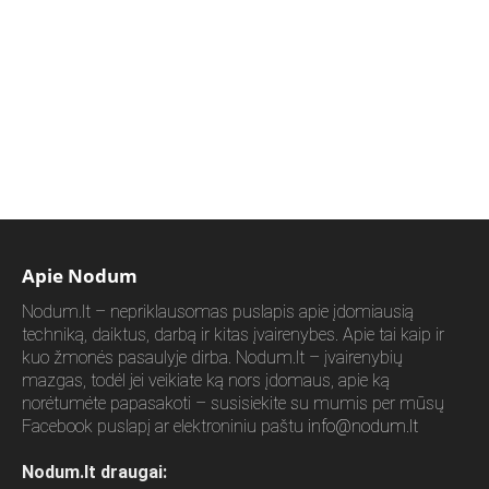
Apie Nodum
Nodum.lt – nepriklausomas puslapis apie įdomiausią
techniką, daiktus, darbą ir kitas įvairenybes. Apie tai kaip ir
kuo žmonės pasaulyje dirba. Nodum.lt – įvairenybių
mazgas, todėl jei veikiate ką nors įdomaus, apie ką
norėtumėte papasakoti – susisiekite su mumis per mūsų
Facebook puslapį ar elektroniniu paštu
info@nodum.lt
Nodum.lt draugai: