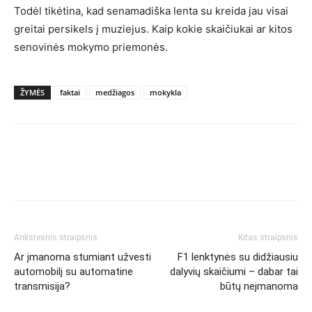
Todėl tikėtina, kad senamadiška lenta su kreida jau visai
greitai persikels į muziejus. Kaip kokie skaičiukai ar kitos
senovinės mokymo priemonės.
ŽYMĖS
faktai
medžiagos
mokykla
Ankstesnis straipsnis
Kitas straipsnis
Ar įmanoma stumiant užvesti
F1 lenktynės su didžiausiu
automobilį su automatine
dalyvių skaičiumi – dabar tai
transmisija?
būtų neįmanoma