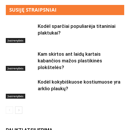
SUSIJĘ STRAIPSNIAI
Kodėl sparčiai populiarėja titaniniai
plaktukai?
Įvairenybės
Kam skirtos ant laidų kartais
kabančios mažos plastikinės
plokštelės?
Įvairenybės
Kodėl kokybiškuose kostiumuose yra
arklio plaukų?
Įvairenybės