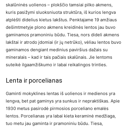
skalūninės uolienos – plokščio tamsiai pilko akmens,
kuris pasižymi sluoksniuota struktūra, iš kurios lengva
atplėšti didelius kietus lakštus. Penktajame 19 amžiaus
dešimtmetyje plono akmens kreidinės lentos jau buvo
gaminamos pramoniniu būdu. Tiesa, nors dideli akmens
lakštai ir atrodo įdomiai (ir jų netrūko), vėliau lentos buvo
gaminamos dengiant medinius paviršius dažais su
mineralais – kad ir tais pačiais skalūnais. Jie lentoms
suteikė ilgaamžiškumo ir labai reikalingos trinties.
Lenta ir porcelianas
Gaminti mokyklines lentas iš uolienos ir medienos yra
lengva, bet pat gaminys yra sunkus ir nepraktiškas. Apie
1930 metus pasirodė pirmosios porceliano emalės
lentos. Porcelianas yra labai kieta keraminė medžiaga,
tuo metu jau gaminta ir pramoniniu būdu. Tiesa,