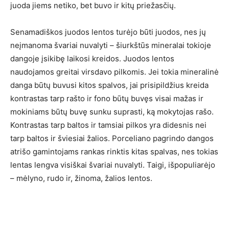
juoda jiems netiko, bet buvo ir kitų priežasčių.
Senamadiškos juodos lentos turėjo būti juodos, nes jų
neįmanoma švariai nuvalyti – šiurkštūs mineralai tokioje
dangoje įsikibę laikosi kreidos. Juodos lentos
naudojamos greitai virsdavo pilkomis. Jei tokia mineralinė
danga būtų buvusi kitos spalvos, jai prisipildžius kreida
kontrastas tarp rašto ir fono būtų buvęs visai mažas ir
mokiniams būtų buvę sunku suprasti, ką mokytojas rašo.
Kontrastas tarp baltos ir tamsiai pilkos yra didesnis nei
tarp baltos ir šviesiai žalios. Porceliano pagrindo dangos
atrišo gamintojams rankas rinktis kitas spalvas, nes tokias
lentas lengva visiškai švariai nuvalyti. Taigi, išpopuliarėjo
– mėlyno, rudo ir, žinoma, žalios lentos.