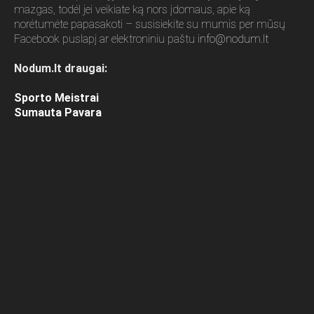
mazgas, todėl jei veikiate ką nors įdomaus, apie ką
norėtumėte papasakoti – susisiekite su mumis per mūsų
Facebook puslapį ar elektroniniu paštu
info@nodum.lt
Nodum.lt draugai:
Sporto Meistrai
Sumauta Pavara