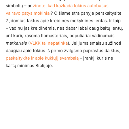
simbolių – ar
žinote, kad kažkada tokius autobusus
vairavo patys mokiniai
? O šiame straipsnyje perskaitysite
7 įdomius faktus apie kreidines mokyklines lentas. Ir taip
– vadinu jas kreidinėmis, nes dabar labai daug baltų lentų,
ant kurių rašoma flomasteriais, populiariai vadinamais
markeriais
(
VLKK tai nepatinka
). Jei jums smalsu sužinoti
daugiau apie tokius iš pirmo žvilgsnio paprastus daiktus,
paskaitykite ir apie kuklųjį svambalą
– įrankį, kuris ne
kartą minimas Biblijoje.