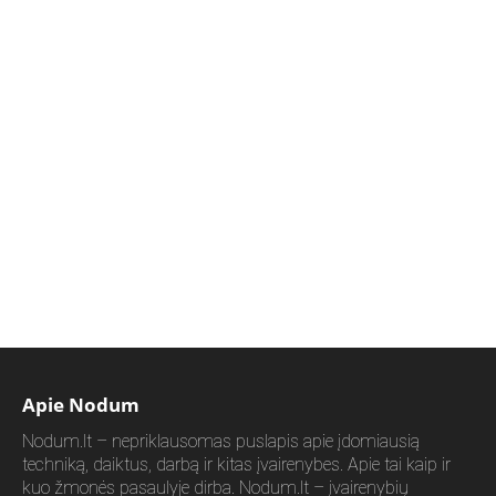
Apie Nodum
Nodum.lt – nepriklausomas puslapis apie įdomiausią
techniką, daiktus, darbą ir kitas įvairenybes. Apie tai kaip ir
kuo žmonės pasaulyje dirba. Nodum.lt – įvairenybių