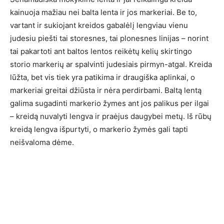
kainuoja mažiau nei balta lenta ir jos markeriai. Be to,
vartant ir sukiojant kreidos gabalėlį lengviau vienu
judesiu piešti tai storesnes, tai plonesnes linijas – norint
tai pakartoti ant baltos lentos reikėtų kelių skirtingo
storio markerių ar spalvinti judesiais pirmyn-atgal. Kreida
lūžta, bet vis tiek yra patikima ir draugiška aplinkai, o
markeriai greitai džiūsta ir nėra perdirbami. Baltą lentą
galima sugadinti markerio žymes ant jos palikus per ilgai
– kreidą nuvalyti lengva ir praėjus daugybei metų. Iš rūbų
kreidą lengva išpurtyti, o markerio žymės gali tapti
neišvaloma dėme.