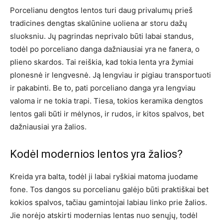
Porcelianu dengtos lentos turi daug privalumų prieš
tradicines dengtas skalūnine uoliena ar storu dažų
sluoksniu. Jų pagrindas neprivalo būti labai standus,
todėl po porceliano danga dažniausiai yra ne fanera, o
plieno skardos. Tai reiškia, kad tokia lenta yra žymiai
plonesnė ir lengvesnė. Ją lengviau ir pigiau transportuoti
ir pakabinti. Be to, pati porceliano danga yra lengviau
valoma ir ne tokia trapi. Tiesa, tokios keramika dengtos
lentos gali būti ir mėlynos, ir rudos, ir kitos spalvos, bet
dažniausiai yra žalios.
Kodėl modernios lentos yra žalios?
Kreida yra balta, todėl ji labai ryškiai matoma juodame
fone. Tos dangos su porcelianu galėjo būti praktiškai bet
kokios spalvos, tačiau gamintojai labiau linko prie žalios.
Jie norėjo atskirti modernias lentas nuo senųjų, todėl