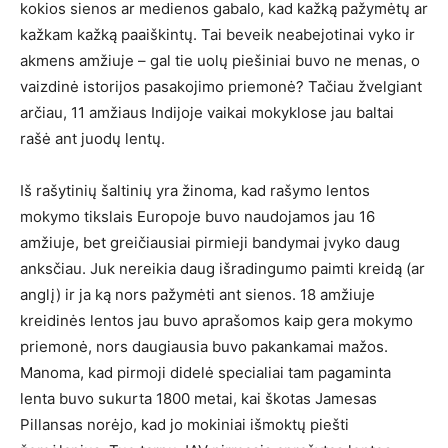
kokios sienos ar medienos gabalo, kad kažką pažymėtų ar
kažkam kažką paaiškintų. Tai beveik neabejotinai vyko ir
akmens amžiuje – gal tie uolų piešiniai buvo ne menas, o
vaizdinė istorijos pasakojimo priemonė? Tačiau žvelgiant
arčiau, 11 amžiaus Indijoje vaikai mokyklose jau baltai
rašė ant juodų lentų.
Iš rašytinių šaltinių yra žinoma, kad rašymo lentos
mokymo tikslais Europoje buvo naudojamos jau 16
amžiuje, bet greičiausiai pirmieji bandymai įvyko daug
anksčiau. Juk nereikia daug išradingumo paimti kreidą (ar
anglį) ir ja ką nors pažymėti ant sienos. 18 amžiuje
kreidinės lentos jau buvo aprašomos kaip gera mokymo
priemonė, nors daugiausia buvo pakankamai mažos.
Manoma, kad pirmoji didelė specialiai tam pagaminta
lenta buvo sukurta 1800 metai, kai škotas Jamesas
Pillansas norėjo, kad jo mokiniai išmoktų piešti