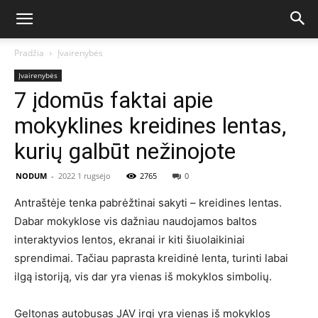
Pradžia
Įvairenybės
Įvairenybės
7 įdomūs faktai apie
mokyklines kreidines lentas,
kurių galbūt nežinojote
NODUM
-
2022 1 rugsėjo
2765
0
Antraštėje tenka pabrėžtinai sakyti – kreidines lentas.
Dabar mokyklose vis dažniau naudojamos baltos
interaktyvios lentos, ekranai ir kiti šiuolaikiniai
sprendimai. Tačiau paprasta kreidinė lenta, turinti labai
ilgą istoriją, vis dar yra vienas iš mokyklos simbolių.
Geltonas autobusas JAV irgi yra vienas iš mokyklos