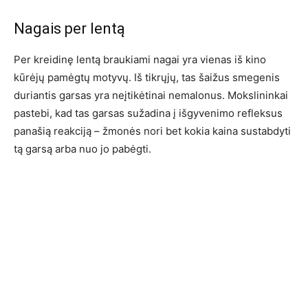
Nagais per lentą
Per kreidinę lentą braukiami nagai yra vienas iš kino
kūrėjų pamėgtų motyvų. Iš tikrųjų, tas šaižus smegenis
duriantis garsas yra neįtikėtinai nemalonus. Mokslininkai
pastebi, kad tas garsas sužadina į išgyvenimo refleksus
panašią reakciją – žmonės nori bet kokia kaina sustabdyti
tą garsą arba nuo jo pabėgti.