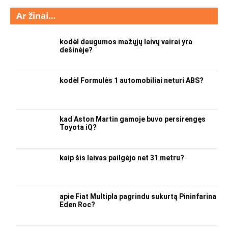
Ar žinai…
kodėl daugumos mažųjų laivų vairai yra
dešinėje?
kodėl Formulės 1 automobiliai neturi ABS?
kad Aston Martin gamoje buvo persirengęs
Toyota iQ?
kaip šis laivas pailgėjo net 31 metru?
apie Fiat Multipla pagrindu sukurtą Pininfarina
Eden Roc?