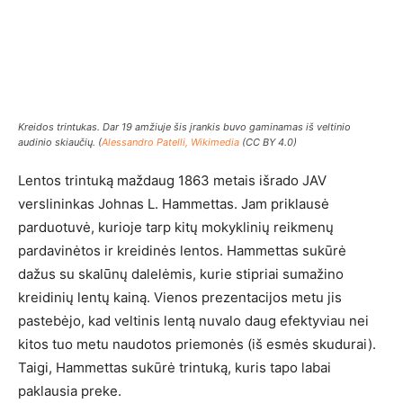
Kreidos trintukas. Dar 19 amžiuje šis įrankis buvo gaminamas iš veltinio
audinio skiaučių. (
Alessandro Patelli, Wikimedia
(CC BY 4.0)
Lentos trintuką maždaug 1863 metais išrado JAV
verslininkas Johnas L. Hammettas. Jam priklausė
parduotuvė, kurioje tarp kitų mokyklinių reikmenų
pardavinėtos ir kreidinės lentos. Hammettas sukūrė
dažus su skalūnų dalelėmis, kurie stipriai sumažino
kreidinių lentų kainą. Vienos prezentacijos metu jis
pastebėjo, kad veltinis lentą nuvalo daug efektyviau nei
kitos tuo metu naudotos priemonės (iš esmės skudurai).
Taigi, Hammettas sukūrė trintuką, kuris tapo labai
paklausia preke.