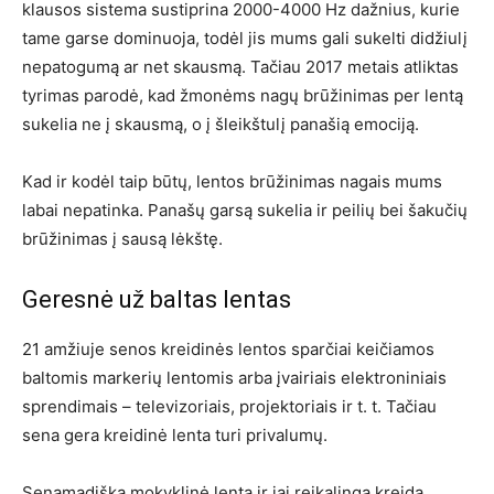
klausos sistema sustiprina 2000-4000 Hz dažnius, kurie
tame garse dominuoja, todėl jis mums gali sukelti didžiulį
nepatogumą ar net skausmą. Tačiau 2017 metais atliktas
tyrimas parodė, kad žmonėms nagų brūžinimas per lentą
sukelia ne į skausmą, o į šleikštulį panašią emociją.
Kad ir kodėl taip būtų, lentos brūžinimas nagais mums
labai nepatinka. Panašų garsą sukelia ir peilių bei šakučių
brūžinimas į sausą lėkštę.
Geresnė už baltas lentas
21 amžiuje senos kreidinės lentos sparčiai keičiamos
baltomis markerių lentomis arba įvairiais elektroniniais
sprendimais – televizoriais, projektoriais ir t. t. Tačiau
sena gera kreidinė lenta turi privalumų.
Senamadiška mokyklinė lenta ir jai reikalinga kreida