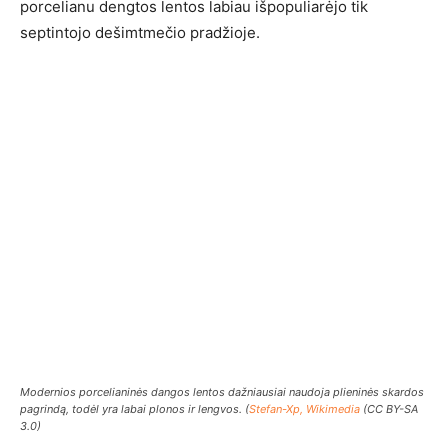
porcelianu dengtos lentos labiau išpopuliarėjo tik
septintojo dešimtmečio pradžioje.
Modernios porcelianinės dangos lentos dažniausiai naudoja plieninės skardos
pagrindą, todėl yra labai plonos ir lengvos. (
Stefan-Xp, Wikimedia
(CC BY-SA
3.0)