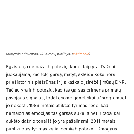
Mokytoja prie lentos, 1924 metų piešinys. (
Wikimedia
)
Egzistuoja nemažai hipotezių, kodėl taip yra. Dažnai
juokaujama, kad tokį garsą, matyt, skleidė koks nors
priešistorinis plėšrūnas ir jis kažkaip įsirėžė į mūsų DNR.
Tačiau yra ir hipotezių, kad tas garsas primena primatų
pavojaus signalus, todėl esame genetiškai užprogramuoti
jo nekęsti. 1986 metais atliktas tyrimas rodo, kad
nemalonias emocijas tas garsas sukelia net ir tada, kai
aukšto dažnio tonai iš jo yra pašalinami. 2011 metais
publikuotas tyrimas kelia įdomią hipotezę – žmogaus