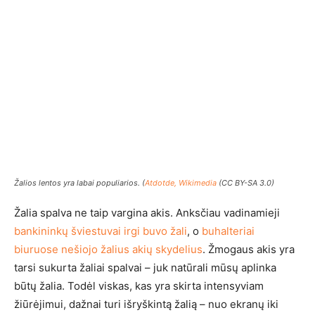
Žalios lentos yra labai populiarios. (
Atdotde, Wikimedia
(CC BY-SA 3.0)
Žalia spalva ne taip vargina akis. Anksčiau vadinamieji
bankininkų šviestuvai irgi buvo žali
, o
buhalteriai
biuruose nešiojo žalius akių skydelius
. Žmogaus akis yra
tarsi sukurta žaliai spalvai – juk natūrali mūsų aplinka
būtų žalia. Todėl viskas, kas yra skirta intensyviam
žiūrėjimui, dažnai turi išryškintą žalią – nuo ekranų iki