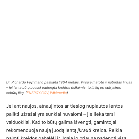
Dr. Richardo Feynmano paskaita 1964 metais. Viršuje matote ir nutrintas linijas
– jei lenta būtų buvusi padengta kreidos dulkėmis, tų linijų po nutrynimo
nebūtų likę. (
ENERGY.GOV, Wikimedia
)
Jei ant naujos, atnaujintos ar tiesiog nuplautos lentos
palikti užrašai yra sunkiai nuvalomi – jie lieka tarsi
vaiduokliai. Kad to būtų galima išvengti, gamintojai
rekomenduoja naują juodą lentą
įkrauti
kreida. Reikia
paimti kreidos gabalėlį ir ilgąja jo briauna padengti visą