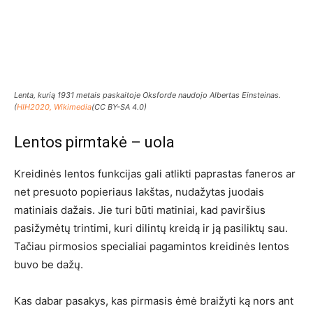
Lenta, kurią 1931 metais paskaitoje Oksforde naudojo Albertas Einsteinas.
(
HIH2020, Wikimedia
(CC BY-SA 4.0)
Lentos pirmtakė – uola
Kreidinės lentos funkcijas gali atlikti paprastas faneros ar
net presuoto popieriaus lakštas, nudažytas juodais
matiniais dažais. Jie turi būti matiniai, kad paviršius
pasižymėtų trintimi, kuri dilintų kreidą ir ją pasiliktų sau.
Tačiau pirmosios specialiai pagamintos kreidinės lentos
buvo be dažų.
Kas dabar pasakys, kas pirmasis ėmė braižyti ką nors ant