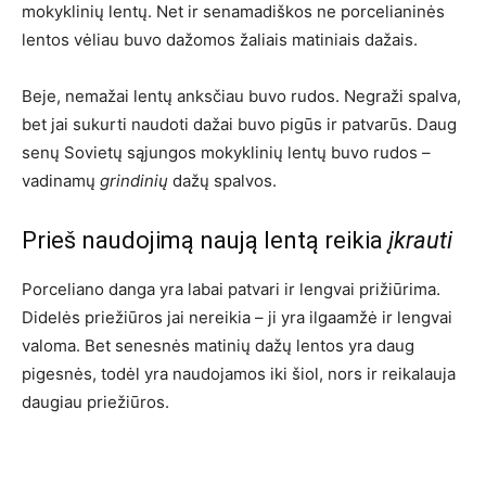
mokyklinių lentų. Net ir senamadiškos ne porcelianinės
lentos vėliau buvo dažomos žaliais matiniais dažais.
Beje, nemažai lentų anksčiau buvo rudos. Negraži spalva,
bet jai sukurti naudoti dažai buvo pigūs ir patvarūs. Daug
senų Sovietų sąjungos mokyklinių lentų buvo rudos –
vadinamų
grindinių
dažų spalvos.
Prieš naudojimą naują lentą reikia
įkrauti
Porceliano danga yra labai patvari ir lengvai prižiūrima.
Didelės priežiūros jai nereikia – ji yra ilgaamžė ir lengvai
valoma. Bet senesnės matinių dažų lentos yra daug
pigesnės, todėl yra naudojamos iki šiol, nors ir reikalauja
daugiau priežiūros.