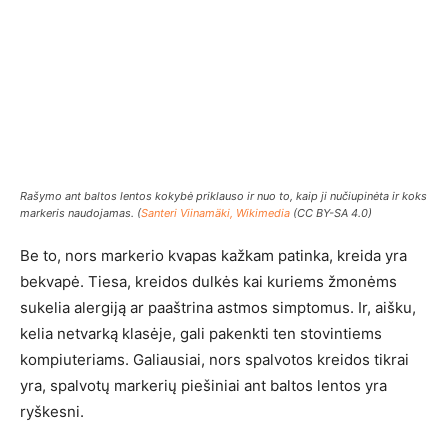
Rašymo ant baltos lentos kokybė priklauso ir nuo to, kaip ji nučiupinėta ir koks
markeris naudojamas. (
Santeri Viinamäki, Wikimedia
(CC BY-SA 4.0)
Be to, nors markerio kvapas kažkam patinka, kreida yra
bekvapė. Tiesa, kreidos dulkės kai kuriems žmonėms
sukelia alergiją ar paaštrina astmos simptomus. Ir, aišku,
kelia netvarką klasėje, gali pakenkti ten stovintiems
kompiuteriams. Galiausiai, nors spalvotos kreidos tikrai
yra, spalvotų markerių piešiniai ant baltos lentos yra
ryškesni.