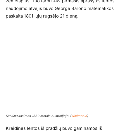
žemėlapius. Tuo tarpu JAV pirmasis aprašytas lentos
naudojimo atvejis buvo George Barono matematikos
paskaita 1801-ųjų rugsėjo 21 dieną.
Skalūnų kasimas 1880 metais Australijoje. (
Wikimedia
)
Kreidinės lentos iš pradžių buvo gaminamos iš