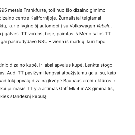
995 metais Frankfurte, toli nuo šio dizaino gimimo
aino centre Kalifornijoje. Žurnalistai teigiamai
okių, kurie lygino šį automobilį su Volkswagen
Vabalu
.
 į gatves. TT vardas, beje, paimtas iš Meno salos TT
gai pasirodydavo NSU – viena iš markių, kuri tapo
nio dizaino kupė. Ir labai apvalus kupė. Lenkta stogo
arkas. Audi TT pasižymi lengvai atpažįstamu galu, su, kaip
 kad tokį apvalų dizainą įkvėpė Bauhaus architektūros ir
i pirmasis TT yra artimas Golf Mk.4 ir A3 giminaitis,
 kiek standesnį kėbulą.