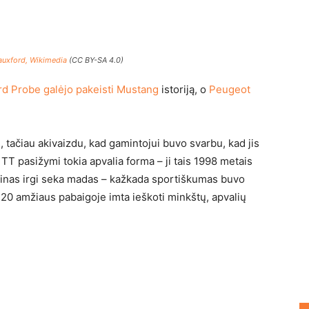
auxford, Wikimedia
(CC BY-SA 4.0)
rd Probe galėjo pakeisti Mustang
istoriją, o
Peugeot
, tačiau akivaizdu, kad gamintojui buvo svarbu, kad jis
TT pasižymi tokia apvalia forma – ji tais 1998 metais
izainas irgi seka madas – kažkada sportiškumas buvo
 20 amžiaus pabaigoje imta ieškoti minkštų, apvalių