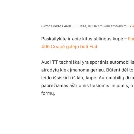
Pirmos kartos Audi TT. Tiesa, jau su smulkiu atnaujinimu. (
V
Paskaitykite ir apie kitus stilingus kupė –
Fo
406 Coupé galėjo būti Fiat.
Audi TT techniškai yra sportinis automobilis
atrodytų kiek įmanoma geriau. Būtent dėl to 
leido išsiskirti iš kitų kupė. Automobilių d
pabrėžiamas aštriomis tiesiomis linijomis, o
formų.