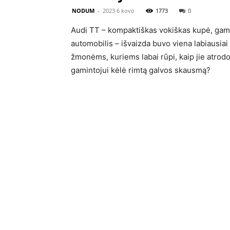
NODUM
-
2023 6 kovo
1773
0
Audi TT – kompaktiškas vokiškas kupė, gami
automobilis – išvaizda buvo viena labiausia
žmonėms, kuriems labai rūpi, kaip jie atrodo
gamintojui kėlė rimtą galvos skausmą?