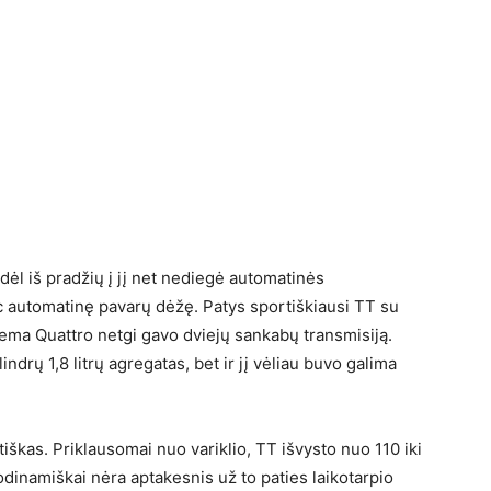
ėl iš pradžių į jį net nediegė automatinės
ic automatinę pavarų dėžę. Patys sportiškiausi TT su
stema Quattro netgi gavo dviejų sankabų transmisiją.
indrų 1,8 litrų agregatas, bet ir jį vėliau buvo galima
škas. Priklausomai nuo variklio, TT išvysto nuo 110 iki
dinamiškai nėra aptakesnis už to paties laikotarpio