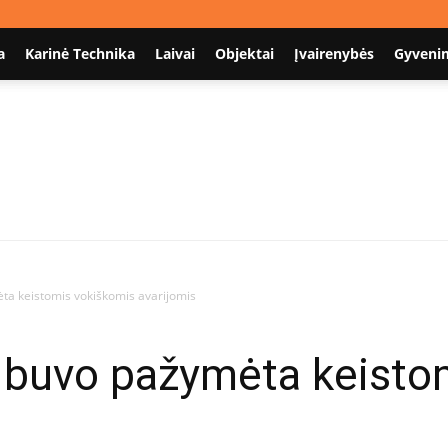
a
Karinė Technika
Laivai
Objektai
Įvairenybės
Gyveni
Nodum.lt
ta keistomis vokiškomis avarijomis
a buvo pažymėta keisto