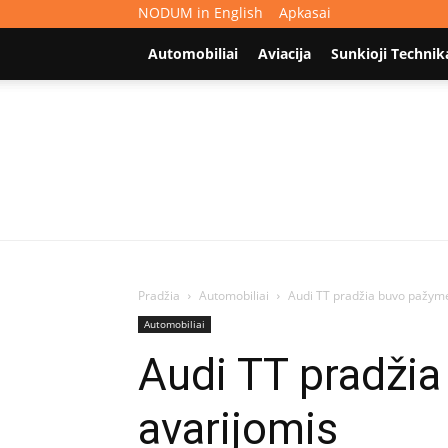
NODUM in English
Apkasai
Automobiliai
Aviacija
Sunkioji Technik
Pradžia
Automobiliai
Audi TT pradžia buvo pažymė
Automobiliai
Audi TT pradži
avarijomis