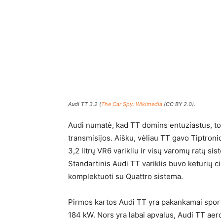
Audi TT 3.2 (
The Car Spy, Wikimedia
(CC BY 2.0).
Audi numatė, kad TT domins entuziastus, tod
transmisijos. Aišku, vėliau TT gavo Tiptron
3,2 litrų VR6 varikliu ir visų varomų ratų si
Standartinis Audi TT variklis buvo keturių cil
komplektuoti su Quattro sistema.
Pirmos kartos Audi TT yra pakankamai sporti
184 kW. Nors yra labai apvalus, Audi TT aero