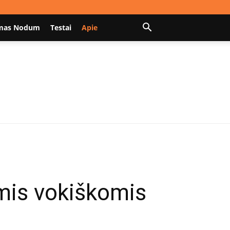
mas Nodum
Testai
Apie
mis vokiškomis