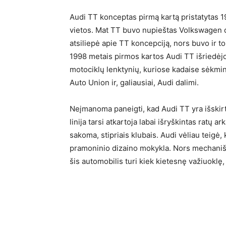
Audi TT konceptas pirmą kartą pristatytas 1
vietos. Mat TT buvo nupieštas Volkswagen diz
atsiliepė apie TT koncepciją, nors buvo ir t
1998 metais pirmos kartos Audi TT išriedėjo
motociklų lenktynių, kuriose kadaise sėkmin
Auto Union ir, galiausiai, Audi dalimi.
Neįmanoma paneigti, kad Audi TT yra išskirti
linija tarsi atkartoja labai išryškintas ratų 
sakoma, stipriais klubais. Audi vėliau teigė,
pramoninio dizaino mokykla. Nors mechaniška
šis automobilis turi kiek kietesnę važiuoklę,