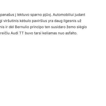
 panašus į lėktuvo sparno pjūvį. Automobiliui judant
gi viršutinis kėbulo paviršius yra daug ilgesnis už
snis ir dėl Bernulio principo ten susidaro žemo slėgio
greičiu Audi TT buvo tarsi keliamas nuo asfalto.