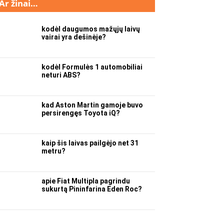
Ar žinai…
kodėl daugumos mažųjų laivų
vairai yra dešinėje?
kodėl Formulės 1 automobiliai
neturi ABS?
kad Aston Martin gamoje buvo
persirengęs Toyota iQ?
kaip šis laivas pailgėjo net 31
metru?
apie Fiat Multipla pagrindu
sukurtą Pininfarina Eden Roc?