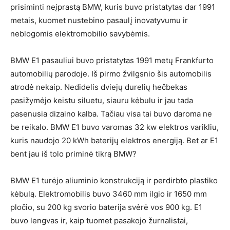
prisiminti neįprastą BMW, kuris buvo pristatytas dar 1991
metais, kuomet nustebino pasaulį inovatyvumu ir
neblogomis elektromobilio savybėmis.
BMW E1 pasauliui buvo pristatytas 1991 metų Frankfurto
automobilių parodoje. Iš pirmo žvilgsnio šis automobilis
atrodė nekaip. Nedidelis dviejų durelių hečbekas
pasižymėjo keistu siluetu, siauru kėbulu ir jau tada
pasenusia dizaino kalba. Tačiau visa tai buvo daroma ne
be reikalo. BMW E1 buvo varomas 32 kw elektros varikliu,
kuris naudojo 20 kWh baterijų elektros energiją. Bet ar E1
bent jau iš tolo priminė tikrą BMW?
BMW E1 turėjo aliuminio konstrukciją ir perdirbto plastiko
kėbulą. Elektromobilis buvo 3460 mm ilgio ir 1650 mm
pločio, su 200 kg svorio baterija svėrė vos 900 kg. E1
buvo lengvas ir, kaip tuomet pasakojo žurnalistai,