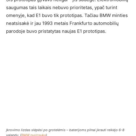
saugumas tais laikais nebuvo prioritetas, ypač turint
omenyje, kad E1 buvo tik prototipas. Tačiau BMW minties
neatsisakė ir jau 1993 metais Frankfurto automobilių
parodoje buvo pristatytas naujas E1 prototipas.
Įkrovimo lizdas slėpėsi po grotelėmis – baterijoms pilnai įkrauti reikėjo 6-8
valandų. (
BMW nuotrauka
)