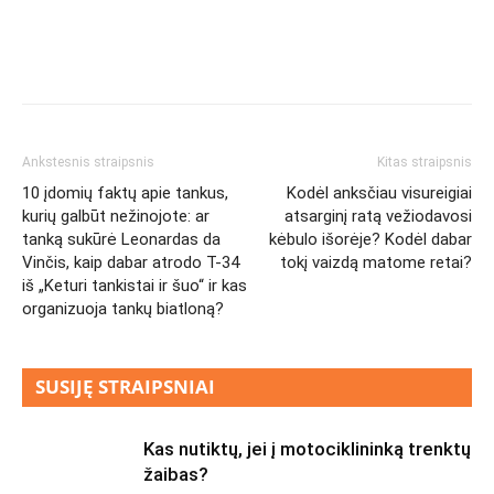
Ankstesnis straipsnis
Kitas straipsnis
10 įdomių faktų apie tankus,
Kodėl anksčiau visureigiai
kurių galbūt nežinojote: ar
atsarginį ratą vežiodavosi
tanką sukūrė Leonardas da
kėbulo išorėje? Kodėl dabar
Vinčis, kaip dabar atrodo T-34
tokį vaizdą matome retai?
iš „Keturi tankistai ir šuo“ ir kas
organizuoja tankų biatloną?
SUSIJĘ STRAIPSNIAI
Kas nutiktų, jei į motociklininką trenktų
žaibas?