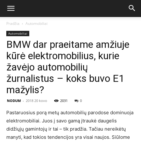
Pradžia
Automobiliai
Automobiliai
BMW dar praeitame amžiuje
kūrė elektromobilius, kurie
žavėjo automobilių
žurnalistus – koks buvo E1
mažylis?
NODUM
-
2018 20 kovo
2031
0
Pastaruosius porą metų automobilių parodose dominuoja
elektromobiliai. Juos į savo gamą įtraukė daugelis
didžiųjų gamintojų ir tai – tik pradžia. Tačiau nereikėtų
manyti, kad tokios tendencijos yra visai naujos. Siūlome