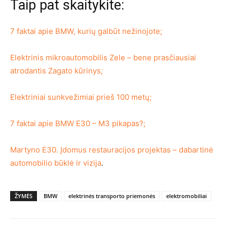
Taip pat skaitykite:
7 faktai apie BMW, kurių galbūt nežinojote;
Elektrinis mikroautomobilis Zele – bene prasčiausiai
atrodantis Zagato kūrinys;
Elektriniai sunkvežimiai prieš 100 metų;
7 faktai apie BMW E30 – M3 pikapas?;
Martyno E30. Įdomus restauracijos projektas – dabartinė
automobilio būklė ir vizija
.
ŽYMĖS
BMW
elektrinės transporto priemonės
elektromobiliai