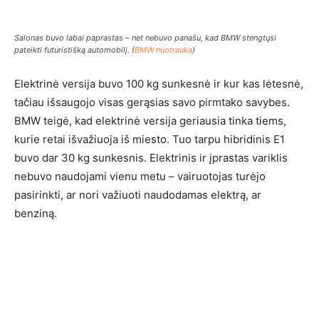
Salonas buvo labai paprastas – net nebuvo panašu, kad BMW stengtųsi
pateikti futuristišką automobilį. (
BMW nuotrauka
)
Elektrinė versija buvo 100 kg sunkesnė ir kur kas lėtesnė,
tačiau išsaugojo visas gerąsias savo pirmtako savybes.
BMW teigė, kad elektrinė versija geriausia tinka tiems,
kurie retai išvažiuoja iš miesto. Tuo tarpu hibridinis E1
buvo dar 30 kg sunkesnis. Elektrinis ir įprastas variklis
nebuvo naudojami vienu metu – vairuotojas turėjo
pasirinkti, ar nori važiuoti naudodamas elektrą, ar
benziną.