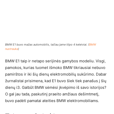
BMW E1 buvo mažas automobilis, tačiau jame tilpo 4 keleiviai. (
BMW
nuotrauka
)
BMW E1 taip ir netapo serijinės gamybos modeliu. Visgi,
pamokos, kurias tuomet išmoko BMW tikriausiai nebuvo
pamirštos ir iki šių dienų elektromobilių sukūrimo. Dabar
žurnalistai prisimena, kad E1 buvo šiek tiek panašus į šių
dienų i3. Galbūt BMW sėmėsi įkvėpimo iš savo istorijos?
O gal jau tada, paskutinį praeito amžiaus dešimtmetį,
buvo padėti pamatai ateities BMW elektromobiliams.