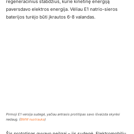
regeneracinius stabdžius, kurie kinetinę energiją
paversdavo elektros energija. Vėliau E1 natrio-sieros
baterijos turėjo būti įkrautos 6-8 valandas.
Pirmoji E1 versija sudegė, yačiau antrasis protitipas savo išvaizda skyrėsi
nedaug. (
BMW nuotrauka
)
Šis prototipas gyvavo neilgai – jis sudegė. Elektromobilių