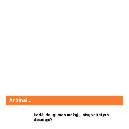
Ar žinai…
kodėl daugumos mažųjų laivų vairai yra
dešinėje?