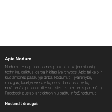
Apie Nodum
Nodum.lt – nepriklausomas puslapis apie įdomiausią
techniką, daiktus, darbą ir kitas įvairenybes. Apie tai kaip ir
kuo žmonės pasaulyje dirba. Nodum.lt – įvairenybių
mazgas, todėl jei veikiate ką nors įdomaus, apie ką
norėtumėte papasakoti – susisiekite su mumis per mūsų
Facebook puslapį ar elektroniniu paštu
info@nodum.lt
Nodum.lt draugai: