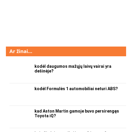
Ar žinai…
kodėl daugumos mažųjų laivų vairai yra
dešinėje?
kodėl Formulės 1 automobiliai neturi ABS?
kad Aston Martin gamoje buvo persirengęs
Toyota iQ?