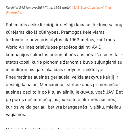
Keleiviai SAS lėktuve žiūri filmą, 1968 metai. (
SAS Scandinavian Airlines,
Wikimedia
)
Pati mintis atskirti kairįjį ir dešinįjį kanalus lėktuvų salonų
kūrėjams kilo iš būtinybės. Pramogos keleiviams
lėktuvuose buvo pristatytos tik 1963 metais, kai Trans
World Airlines orlaiviuose pradėtos dalinti AVID
kompanijos sukurtos pneumatinės ausinės. Iš esmės tai –
stetoskopai, kurie plonomis žarnomis buvo sujungiami su
miniatiūriniais garsiakalbiais sėdynės ranktūryje.
Pneumatinės ausinės geriausiai veikia atskyrus kairįjį ir
dešinįjį kanalus. Medicininius stetoskopus primenančios
ausinės paplito ir po kitų avialinijų lėktuvus, ypač JAV. Bet
po poros dešimtmečių jas jau keitė elektrinės ausinės,
kurios veikia geriau, bet yra brangesnės ir, aišku, mieliau
vagiamos.