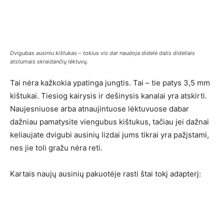
Dvigubas ausiniu kištukas – tokius vis dar naudoja didelė dalis dideliais
atstumais skraidančių lėktuvų.
Tai nėra kažkokia ypatinga jungtis. Tai – tie patys 3,5 mm
kištukai. Tiesiog kairysis ir dešinysis kanalai yra atskirti.
Naujesniuose arba atnaujintuose lėktuvuose dabar
dažniau pamatysite viengubus kištukus, tačiau jei dažnai
keliaujate dvigubi ausinių lizdai jums tikrai yra pažįstami,
nes jie toli gražu nėra reti.
Kartais naujų ausinių pakuotėje rasti štai tokį adapterį: