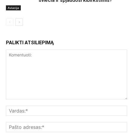
šviečia ir spjaudosi kibirkštimis?
Aviacija
PALIKTI ATSILIEPIMĄ