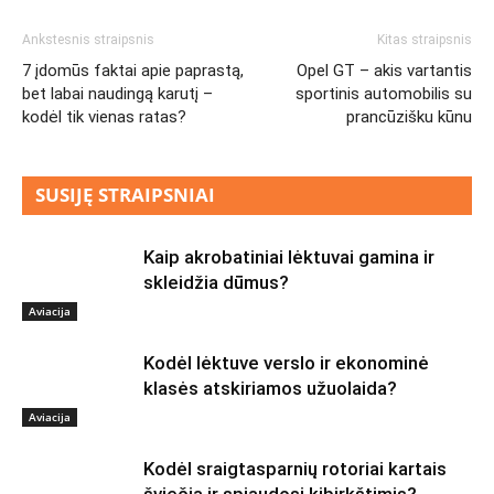
Ankstesnis straipsnis
Kitas straipsnis
7 įdomūs faktai apie paprastą,
Opel GT – akis vartantis
bet labai naudingą karutį –
sportinis automobilis su
kodėl tik vienas ratas?
prancūzišku kūnu
SUSIJĘ STRAIPSNIAI
Kaip akrobatiniai lėktuvai gamina ir
skleidžia dūmus?
Aviacija
Kodėl lėktuve verslo ir ekonominė
klasės atskiriamos užuolaida?
Aviacija
Kodėl sraigtasparnių rotoriai kartais