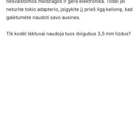
nešvaistomos medžiagos ir gera elektronika. Todėl jei
neturite tokio adapterio, įsigykite jį prieš ilgą kelionę, kad
galėtumėte naudoti savo ausines.
Tik kodėl lėktuvai naudoja tuos dvigubus 3,5 mm lizdus?