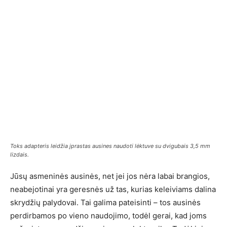
Toks adapteris leidžia įprastas ausines naudoti lėktuve su dvigubais 3,5 mm
lizdais.
Jūsų asmeninės ausinės, net jei jos nėra labai brangios,
neabejotinai yra geresnės už tas, kurias keleiviams dalina
skrydžių palydovai. Tai galima pateisinti – tos ausinės
perdirbamos po vieno naudojimo, todėl gerai, kad joms