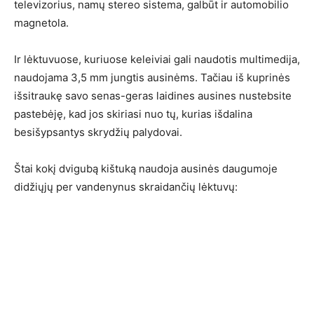
televizorius, namų stereo sistema, galbūt ir automobilio
magnetola.
Ir lėktuvuose, kuriuose keleiviai gali naudotis multimedija,
naudojama 3,5 mm jungtis ausinėms. Tačiau iš kuprinės
išsitraukę savo senas-geras laidines ausines nustebsite
pastebėję, kad jos skiriasi nuo tų, kurias išdalina
besišypsantys skrydžių palydovai.
Štai kokį dvigubą kištuką naudoja ausinės daugumoje
didžiųjų per vandenynus skraidančių lėktuvų: