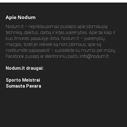
Apie Nodum
Nodum.lt – nepriklausomas puslapis apie įdomiausią
techniką, daiktus, darbą ir kitas įvairenybes. Apie tai kaip ir
kuo žmonės pasaulyje dirba. Nodum.lt – įvairenybių
mazgas, todėl jei veikiate ką nors įdomaus, apie ką
norėtumėte papasakoti – susisiekite su mumis per mūsų
Facebook puslapį ar elektroniniu paštu
info@nodum.lt
Nodum.lt draugai:
Sporto Meistrai
Sumauta Pavara