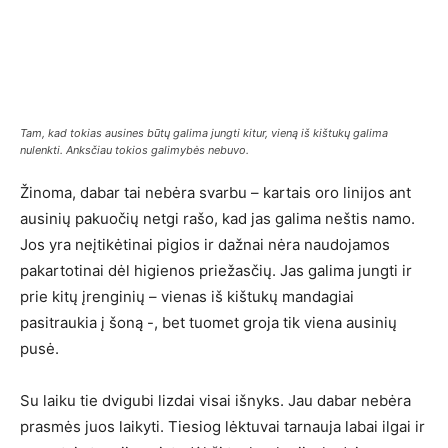
Tam, kad tokias ausines būtų galima jungti kitur, vieną iš kištukų galima
nulenkti. Anksčiau tokios galimybės nebuvo.
Žinoma, dabar tai nebėra svarbu – kartais oro linijos ant
ausinių pakuočių netgi rašo, kad jas galima neštis namo.
Jos yra neįtikėtinai pigios ir dažnai nėra naudojamos
pakartotinai dėl higienos priežasčių. Jas galima jungti ir
prie kitų įrenginių – vienas iš kištukų mandagiai
pasitraukia į šoną -, bet tuomet groja tik viena ausinių
pusė.
Su laiku tie dvigubi lizdai visai išnyks. Jau dabar nebėra
prasmės juos laikyti. Tiesiog lėktuvai tarnauja labai ilgai ir