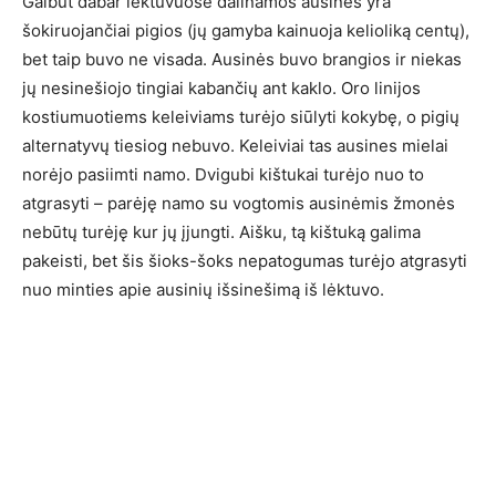
Galbūt dabar lėktuvuose dalinamos ausinės yra
šokiruojančiai pigios (jų gamyba kainuoja kelioliką centų),
bet taip buvo ne visada. Ausinės buvo brangios ir niekas
jų nesinešiojo tingiai kabančių ant kaklo. Oro linijos
kostiumuotiems keleiviams turėjo siūlyti kokybę, o pigių
alternatyvų tiesiog nebuvo. Keleiviai tas ausines mielai
norėjo pasiimti namo. Dvigubi kištukai turėjo nuo to
atgrasyti – parėję namo su vogtomis ausinėmis žmonės
nebūtų turėję kur jų įjungti. Aišku, tą kištuką galima
pakeisti, bet šis šioks-šoks nepatogumas turėjo atgrasyti
nuo minties apie ausinių išsinešimą iš lėktuvo.