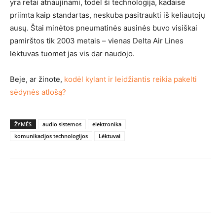
yra retai atnaujinami, todėl ši technologija, kadaise
priimta kaip standartas, neskuba pasitraukti iš keliautojų
ausų. Štai minėtos pneumatinės ausinės buvo visiškai
pamirštos tik 2003 metais – vienas Delta Air Lines
lėktuvas tuomet jas vis dar naudojo.
Beje, ar žinote,
kodėl kylant ir leidžiantis reikia pakelti
sėdynės atlošą?
ŽYMĖS
audio sistemos
elektronika
komunikacijos technologijos
Lėktuvai