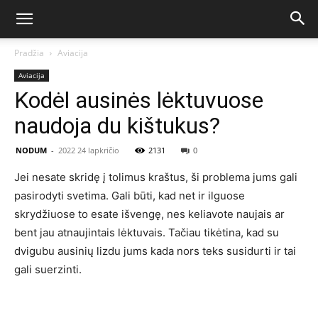
Pradžia
Aviacija
Aviacija
Kodėl ausinės lėktuvuose
naudoja du kištukus?
NODUM
-
2022 24 lapkričio
2131
0
Jei nesate skridę į tolimus kraštus, ši problema jums gali
pasirodyti svetima. Gali būti, kad net ir ilguose
skrydžiuose to esate išvengę, nes keliavote naujais ar
bent jau atnaujintais lėktuvais. Tačiau tikėtina, kad su
dvigubu ausinių lizdu jums kada nors teks susidurti ir tai
gali suerzinti.