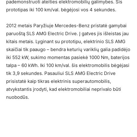
pademonstruoti ateities elektromobilių galimybes. Šis
prototipas iki 100 km/val. bėgėjosi vos 4 sekundes.
2012 metais Paryžiuje Mercedes-Benz pristatė gamybai
paruoštą SLS AMG Electric Drive. Į gatves jis išleistas jau
kitais metais. Lyginant su prototipu, elektrinio SLS AMG
skaičiai tik paaugo – bendra keturių variklių galia padidėjo
iki 552 kW, sukimo momentas pasiekė 1000 Nm, baterijos
talpa – 60 kWh. Iki 100 km/val. šis elektromobilis bėgėjasi
tik 3,9 sekundes. Pasauliui SLS AMG Electric Drive
prisistatė kaip tikras elektrinis superautomobilis,
atvykstantis įrodyti, kad elektromobiliai neprivalo būti
nuobodūs.