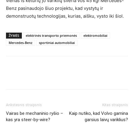
vienas iš keturių jo variklių sveria vos 45 kg! Mercedes-
Benz pasinaudojo šiuo projektu, kad vystytų ir
demonstruotų technologijas, kurias, aišku, vysto iki šiol.
ŽYMĖS
elektrinės transporto priemonės
elektromobiliai
Mercedes-Benz
sportiniai automobiliai
Ankstesnis straipsnis
Kitas straipsnis
Vairas be mechaninio ryšio –
Kaip nutiko, kad Volvo gamina
kas yra steer-by-wire?
garsius laivų variklius?