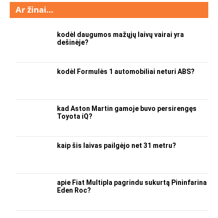
Ar žinai…
kodėl daugumos mažųjų laivų vairai yra
dešinėje?
kodėl Formulės 1 automobiliai neturi ABS?
kad Aston Martin gamoje buvo persirengęs
Toyota iQ?
kaip šis laivas pailgėjo net 31 metru?
apie Fiat Multipla pagrindu sukurtą Pininfarina
Eden Roc?