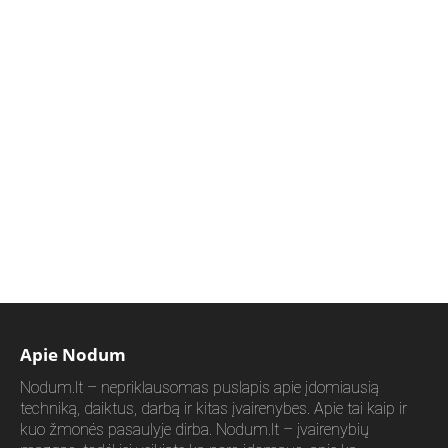
Apie Nodum
Nodum.lt – nepriklausomas puslapis apie įdomiausią
techniką, daiktus, darbą ir kitas įvairenybes. Apie tai kaip ir
kuo žmonės pasaulyje dirba. Nodum.lt – įvairenybių