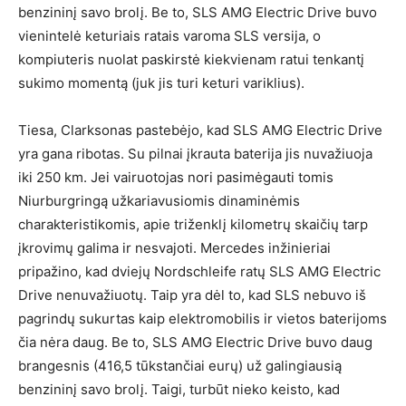
benzininį savo brolį. Be to, SLS AMG Electric Drive buvo
vienintelė keturiais ratais varoma SLS versija, o
kompiuteris nuolat paskirstė kiekvienam ratui tenkantį
sukimo momentą (juk jis turi keturi variklius).
Tiesa, Clarksonas pastebėjo, kad SLS AMG Electric Drive
yra gana ribotas. Su pilnai įkrauta baterija jis nuvažiuoja
iki 250 km. Jei vairuotojas nori pasimėgauti tomis
Niurburgringą užkariavusiomis dinaminėmis
charakteristikomis, apie triženklį kilometrų skaičių tarp
įkrovimų galima ir nesvajoti. Mercedes inžinieriai
pripažino, kad dviejų Nordschleife ratų SLS AMG Electric
Drive nenuvažiuotų. Taip yra dėl to, kad SLS nebuvo iš
pagrindų sukurtas kaip elektromobilis ir vietos baterijoms
čia nėra daug. Be to, SLS AMG Electric Drive buvo daug
brangesnis (416,5 tūkstančiai eurų) už galingiausią
benzininį savo brolį. Taigi, turbūt nieko keisto, kad