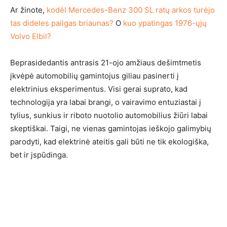
Ar žinote,
kodėl Mercedes-Benz 300 SL ratų arkos turėjo
tas dideles pailgas briaunas?
O
kuo ypatingas 1976-ųjų
Volvo Elbil?
Beprasidedantis antrasis 21-ojo amžiaus dešimtmetis
įkvėpė automobilių gamintojus giliau pasinerti į
elektrinius eksperimentus. Visi gerai suprato, kad
technologija yra labai brangi, o vairavimo entuziastai į
tylius, sunkius ir riboto nuotolio automobilius žiūri labai
skeptiškai. Taigi, ne vienas gamintojas ieškojo galimybių
parodyti, kad elektrinė ateitis gali būti ne tik ekologiška,
bet ir įspūdinga.