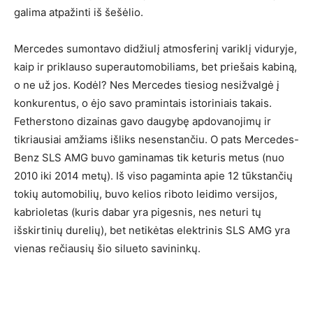
galima atpažinti iš šešėlio.
Mercedes sumontavo didžiulį atmosferinį variklį viduryje,
kaip ir priklauso superautomobiliams, bet priešais kabiną,
o ne už jos. Kodėl? Nes Mercedes tiesiog nesižvalgė į
konkurentus, o ėjo savo pramintais istoriniais takais.
Fetherstono dizainas gavo daugybę apdovanojimų ir
tikriausiai amžiams išliks nesenstančiu. O pats Mercedes-
Benz SLS AMG buvo gaminamas tik keturis metus (nuo
2010 iki 2014 metų). Iš viso pagaminta apie 12 tūkstančių
tokių automobilių, buvo kelios riboto leidimo versijos,
kabrioletas (kuris dabar yra pigesnis, nes neturi tų
išskirtinių durelių), bet netikėtas elektrinis SLS AMG yra
vienas rečiausių šio silueto savininkų.