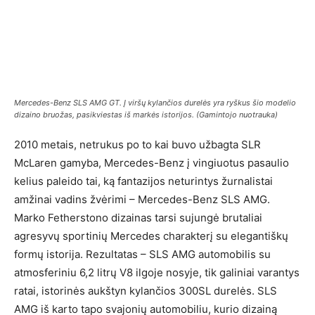
Mercedes-Benz SLS AMG GT. Į viršų kylančios durelės yra ryškus šio modelio
dizaino bruožas, pasikviestas iš markės istorijos. (Gamintojo nuotrauka)
2010 metais, netrukus po to kai buvo užbagta SLR
McLaren gamyba, Mercedes-Benz į vingiuotus pasaulio
kelius paleido tai, ką fantazijos neturintys žurnalistai
amžinai vadins žvėrimi – Mercedes-Benz SLS AMG.
Marko Fetherstono dizainas tarsi sujungė brutaliai
agresyvų sportinių Mercedes charakterį su elegantiškų
formų istorija. Rezultatas – SLS AMG automobilis su
atmosferiniu 6,2 litrų V8 ilgoje nosyje, tik galiniai varantys
ratai, istorinės aukštyn kylančios 300SL durelės. SLS
AMG iš karto tapo svajonių automobiliu, kurio dizainą