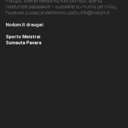
mazgas, todėl jei veikiate ką nors įdomaus, apie ką
norėtumėte papasakoti – susisiekite su mumis per mūsų
Facebook puslapį ar elektroniniu paštu
info@nodum.lt
Nodum.lt draugai:
Sporto Meistrai
Sumauta Pavara