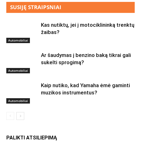
SUSIJĘ STRAIPSNIAI
Kas nutiktų, jei į motociklininką trenktų
žaibas?
Automobiliai
Ar šaudymas į benzino baką tikrai gali
sukelti sprogimą?
Automobiliai
Kaip nutiko, kad Yamaha ėmė gaminti
muzikos instrumentus?
Automobiliai
PALIKTI ATSILIEPIMĄ