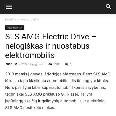
Pradžia
Automobiliai
Automobiliai
SLS AMG Electric Drive –
nelogiškas ir nuostabus
elektromobilis
NODUM
-
2024 14 gegužės
1592
0
2010 metais į gatves išriedėjęs Mercedes-Benz SLS AMG
iš karto tapo klasikiniu automobiliu. Jis tiesiog yra kitoks.
Nors pasižymi labai superautomobiliškomis savybėmis,
techniškai SLS AMG priklauso GT klasei. Tai yra
įspūdingų skaičių ir galimybių automobilis. Ir elektrinio
SLS AMG nesitikėjo niekas.