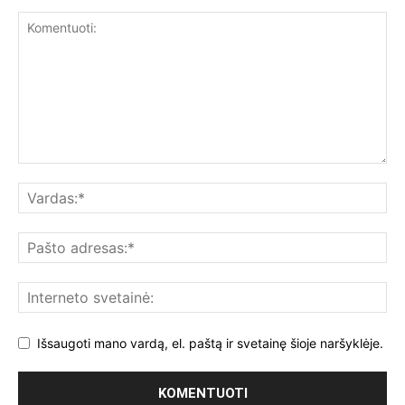
Išsaugoti mano vardą, el. paštą ir svetainę šioje naršyklėje.