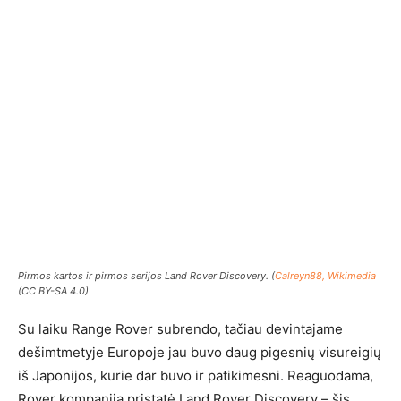
Pirmos kartos ir pirmos serijos Land Rover Discovery. (
Calreyn88, Wikimedia
(CC BY-SA 4.0)
Su laiku Range Rover subrendo, tačiau devintajame
dešimtmetyje Europoje jau buvo daug pigesnių visureigių
iš Japonijos, kurie dar buvo ir patikimesni. Reaguodama,
Rover kompanija pristatė Land Rover Discovery – šis