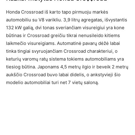
Honda Crossroad iš karto tapo pirmuoju markės
automobiliu su V8 varikliu. 3,9 litrų agregatas, išvystantis
132 kW galią, dvi tonas sveriančiam visureigiui yra kone
būtinas ir Crossroad greičiu tikrai nenusileido kitiems
laikmečio visureigiams. Automatinė pavarų dėžė labai
tinka tingiai svyruojančiam Crossroad charakteriui, o
keturių varomų ratų sistema tokiems automobiliams yra
tiesiog būtina. Japonams 4,5 metrų ilgio ir beveik 2 metrų
aukščio Crossroad buvo labai didelis, o ankstyvieji šio
modelio automobiliai turi net 7 vietų saloną.