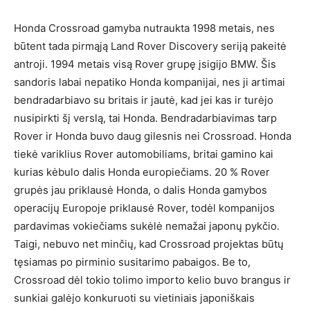
Honda Crossroad gamyba nutraukta 1998 metais, nes
būtent tada pirmąją Land Rover Discovery seriją pakeitė
antroji. 1994 metais visą Rover grupę įsigijo BMW. Šis
sandoris labai nepatiko Honda kompanijai, nes ji artimai
bendradarbiavo su britais ir jautė, kad jei kas ir turėjo
nusipirkti šį verslą, tai Honda. Bendradarbiavimas tarp
Rover ir Honda buvo daug gilesnis nei Crossroad. Honda
tiekė variklius Rover automobiliams, britai gamino kai
kurias kėbulo dalis Honda europiečiams. 20 % Rover
grupės jau priklausė Honda, o dalis Honda gamybos
operacijų Europoje priklausė Rover, todėl kompanijos
pardavimas vokiečiams sukėlė nemažai japonų pykčio.
Taigi, nebuvo net minčių, kad Crossroad projektas būtų
tęsiamas po pirminio susitarimo pabaigos. Be to,
Crossroad dėl tokio tolimo importo kelio buvo brangus ir
sunkiai galėjo konkuruoti su vietiniais japoniškais