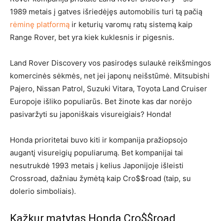
1989 metais į gatves išriedėjęs automobilis turi tą pačią
rėminę platformą
ir keturių varomų ratų sistemą kaip
Range Rover, bet yra kiek kuklesnis ir pigesnis.
Land Rover Discovery vos pasirodęs sulaukė reikšmingos
komercinės sėkmės, net jei japonų neišstūmė. Mitsubishi
Pajero, Nissan Patrol, Suzuki Vitara, Toyota Land Cruiser
Europoje išliko populiarūs. Bet žinote kas dar norėjo
pasivaržyti su japoniškais visureigiais? Honda!
Honda prioritetai buvo kiti ir kompanija pražiopsojo
augantį visureigių populiarumą. Bet kompanijai tai
nesutrukdė 1993 metais į kelius Japonijoje išleisti
Crossroad, dažniau žymėtą kaip Cro$$road (taip, su
dolerio simboliais).
Kažkur matytas Honda Cro$$road