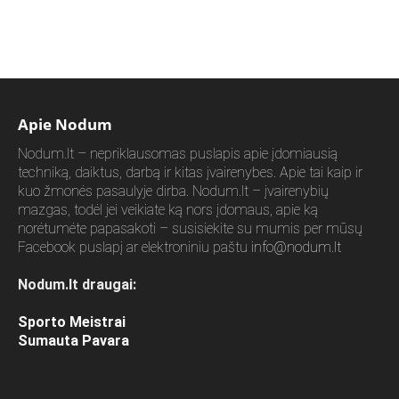
Apie Nodum
Nodum.lt – nepriklausomas puslapis apie įdomiausią
techniką, daiktus, darbą ir kitas įvairenybes. Apie tai kaip ir
kuo žmonės pasaulyje dirba. Nodum.lt – įvairenybių
mazgas, todėl jei veikiate ką nors įdomaus, apie ką
norėtumėte papasakoti – susisiekite su mumis per mūsų
Facebook puslapį ar elektroniniu paštu
info@nodum.lt
Nodum.lt draugai:
Sporto Meistrai
Sumauta Pavara