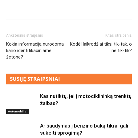
Ankstesnis straipsnis
Kitas straipsnis
Kokia informacija nurodoma
Kodėl laikrodžiai tiksi tik-tak, o
kario identifikaciniame
ne tik-tik?
žetone?
SUSIJĘ STRAIPSNIAI
Kas nutiktų, jei į motociklininką trenktų
žaibas?
Automobiliai
Ar šaudymas į benzino baką tikrai gali
sukelti sprogimą?