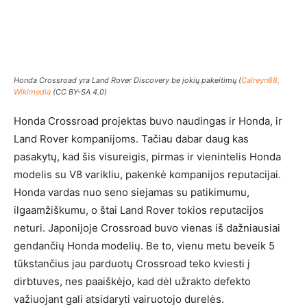
Honda Crossroad yra Land Rover Discovery be jokių pakeitimų (
Calreyn88,
Wikimedia
(CC BY-SA 4.0)
Honda Crossroad projektas buvo naudingas ir Honda, ir
Land Rover kompanijoms. Tačiau dabar daug kas
pasakytų, kad šis visureigis, pirmas ir vienintelis Honda
modelis su V8 varikliu, pakenkė kompanijos reputacijai.
Honda vardas nuo seno siejamas su patikimumu,
ilgaamžiškumu, o štai Land Rover tokios reputacijos
neturi. Japonijoje Crossroad buvo vienas iš dažniausiai
gendančių Honda modelių. Be to, vienu metu beveik 5
tūkstančius jau parduotų Crossroad teko kviesti į
dirbtuves, nes paaiškėjo, kad dėl užrakto defekto
važiuojant gali atsidaryti vairuotojo durelės.