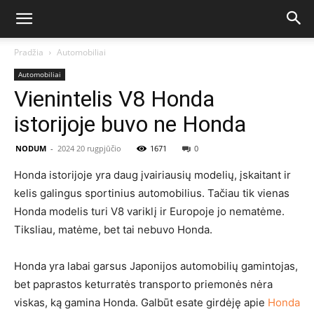
Pradžia
Automobiliai
Automobiliai
Vienintelis V8 Honda
istorijoje buvo ne Honda
NODUM
-
2024 20 rugpjūčio
1671
0
Honda istorijoje yra daug įvairiausių modelių, įskaitant ir
kelis galingus sportinius automobilius. Tačiau tik vienas
Honda modelis turi V8 variklį ir Europoje jo nematėme.
Tiksliau, matėme, bet tai nebuvo Honda.
Honda yra labai garsus Japonijos automobilių gamintojas,
bet paprastos keturratės transporto priemonės nėra
viskas, ką gamina Honda. Galbūt esate girdėję apie
Honda