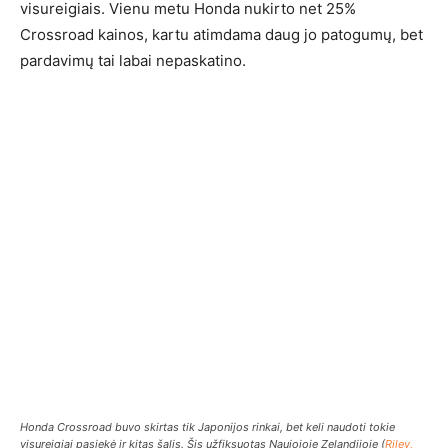
visureigiais. Vienu metu Honda nukirto net 25%
Crossroad kainos, kartu atimdama daug jo patogumų, bet
pardavimų tai labai nepaskatino.
Honda Crossroad buvo skirtas tik Japonijos rinkai, bet keli naudoti tokie
visureigiai pasiekė ir kitas šalis. Šis užfiksuotas Naujojoje Zelandijoje (
Riley,