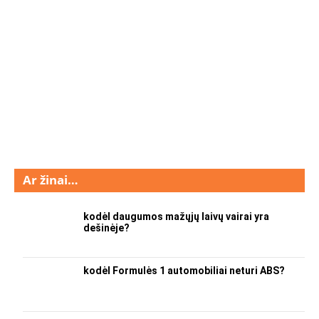
Ar žinai…
kodėl daugumos mažųjų laivų vairai yra
dešinėje?
kodėl Formulės 1 automobiliai neturi ABS?