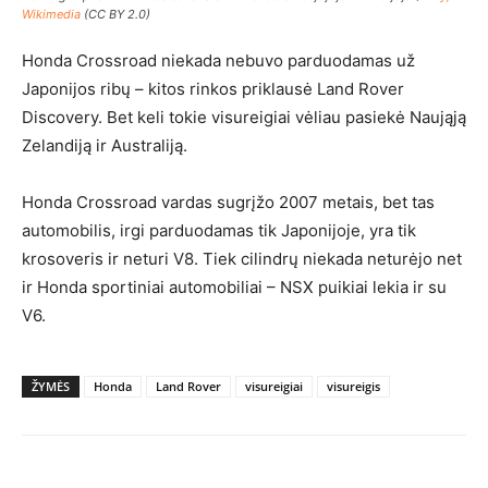
Wikimedia
(CC BY 2.0)
Honda Crossroad niekada nebuvo parduodamas už
Japonijos ribų – kitos rinkos priklausė Land Rover
Discovery. Bet keli tokie visureigiai vėliau pasiekė Naująją
Zelandiją ir Australiją.
Honda Crossroad vardas sugrįžo 2007 metais, bet tas
automobilis, irgi parduodamas tik Japonijoje, yra tik
krosoveris ir neturi V8. Tiek cilindrų niekada neturėjo net
ir Honda sportiniai automobiliai – NSX puikiai lekia ir su
V6.
ŽYMĖS
Honda
Land Rover
visureigiai
visureigis