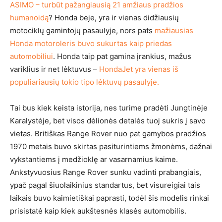
ASIMO – turbūt pažangiausią 21 amžiaus pradžios
humanoidą
? Honda beje, yra ir vienas didžiausių
motociklų gamintojų pasaulyje, nors pats
mažiausias
Honda motoroleris buvo sukurtas kaip priedas
automobiliui
. Honda taip pat gamina įrankius, mažus
variklius ir net lėktuvus –
HondaJet yra vienas iš
populiariausių tokio tipo lėktuvų pasaulyje.
Tai bus kiek keista istorija, nes turime pradėti Jungtinėje
Karalystėje, bet visos dėlionės detalės tuoj sukris į savo
vietas. Britiškas Range Rover nuo pat gamybos pradžios
1970 metais buvo skirtas pasiturintiems žmonėms, dažnai
vykstantiems į medžioklę ar vasarnamius kaime.
Ankstyvuosius Range Rover sunku vadinti prabangiais,
ypač pagal šiuolaikinius standartus, bet visureigiai tais
laikais buvo kaimietiškai paprasti, todėl šis modelis rinkai
prisistatė kaip kiek aukštesnės klasės automobilis.