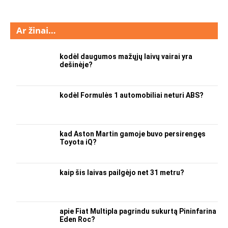
Ar žinai…
kodėl daugumos mažųjų laivų vairai yra
dešinėje?
kodėl Formulės 1 automobiliai neturi ABS?
kad Aston Martin gamoje buvo persirengęs
Toyota iQ?
kaip šis laivas pailgėjo net 31 metru?
apie Fiat Multipla pagrindu sukurtą Pininfarina
Eden Roc?