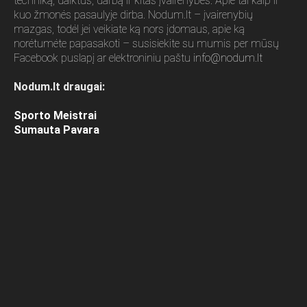
techniką, daiktus, darbą ir kitas įvairenybes. Apie tai kaip ir
kuo žmonės pasaulyje dirba. Nodum.lt – įvairenybių
mazgas, todėl jei veikiate ką nors įdomaus, apie ką
norėtumėte papasakoti – susisiekite su mumis per mūsų
Facebook puslapį ar elektroniniu paštu
info@nodum.lt
Nodum.lt draugai:
Sporto Meistrai
Sumauta Pavara