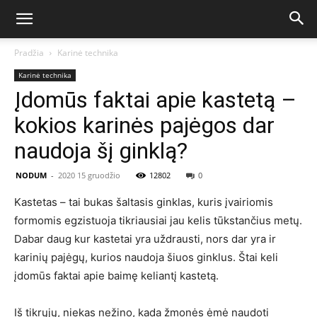
Pradžia
Karinė technika
Karinė technika
Įdomūs faktai apie kastetą –
kokios karinės pajėgos dar
naudoja šį ginklą?
NODUM
-
2020 15 gruodžio
12802
0
Kastetas – tai bukas šaltasis ginklas, kuris įvairiomis
formomis egzistuoja tikriausiai jau kelis tūkstančius metų.
Dabar daug kur kastetai yra uždrausti, nors dar yra ir
karinių pajėgų, kurios naudoja šiuos ginklus. Štai keli
įdomūs faktai apie baimę keliantį kastetą.
Iš tikrųjų, niekas nežino, kada žmonės ėmė naudoti