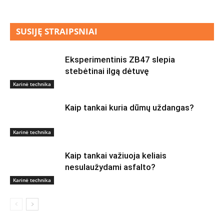
SUSIJĘ STRAIPSNIAI
Eksperimentinis ZB47 slepia
stebėtinai ilgą dėtuvę
Karinė technika
Kaip tankai kuria dūmų uždangas?
Karinė technika
Kaip tankai važiuoja keliais
nesulaužydami asfalto?
Karinė technika