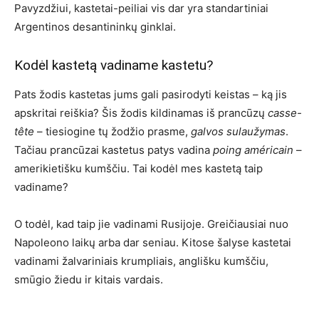
Pavyzdžiui, kastetai-peiliai vis dar yra standartiniai
Argentinos desantininkų ginklai.
Kodėl kastetą vadiname kastetu?
Pats žodis kastetas jums gali pasirodyti keistas – ką jis
apskritai reiškia? Šis žodis kildinamas iš prancūzų
casse-
tête
– tiesiogine tų žodžio prasme,
galvos sulaužymas
.
Tačiau prancūzai kastetus patys vadina
poing américain
–
amerikietišku kumščiu. Tai kodėl mes kastetą taip
vadiname?
O todėl, kad taip jie vadinami Rusijoje. Greičiausiai nuo
Napoleono laikų arba dar seniau. Kitose šalyse kastetai
vadinami žalvariniais krumpliais, anglišku kumščiu,
smūgio žiedu ir kitais vardais.