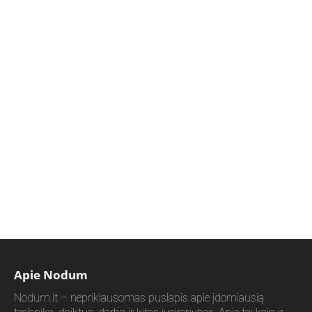
Apie Nodum
Nodum.lt – nepriklausomas puslapis apie įdomiausią