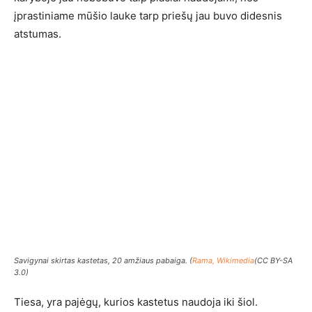
įprastiniame mūšio lauke tarp priešų jau buvo didesnis
atstumas.
Savigynai skirtas kastetas, 20 amžiaus pabaiga. (
Rama, Wikimedia
(CC BY-SA
3.0)
Tiesa, yra pajėgų, kurios kastetus naudoja iki šiol.