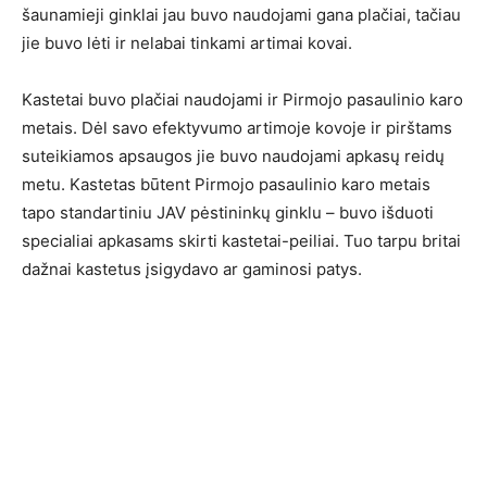
šaunamieji ginklai jau buvo naudojami gana plačiai, tačiau
jie buvo lėti ir nelabai tinkami artimai kovai.
Kastetai buvo plačiai naudojami ir Pirmojo pasaulinio karo
metais. Dėl savo efektyvumo artimoje kovoje ir pirštams
suteikiamos apsaugos jie buvo naudojami apkasų reidų
metu. Kastetas būtent Pirmojo pasaulinio karo metais
tapo standartiniu JAV pėstininkų ginklu – buvo išduoti
specialiai apkasams skirti kastetai-peiliai. Tuo tarpu britai
dažnai kastetus įsigydavo ar gaminosi patys.