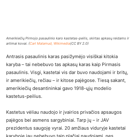
Amerikiečių Pirmojo pasaulinio karo kastetas-peilis, skirtas apkasų reidams ir
artimai kovai. (
Carl Malamud, Wikimedia
(CC BY 2.0)
Antrasis pasaulinis karas pasižymėjo visiškai kitokia
karyba – tai nebebuvo tas apkasų karas kaip Pirmasis
pasaulinis. Visgi, kastetai vis dar buvo naudojami ir britų,
ir amerikiečių, rečiau – ir kitose pajėgose. Tiesą sakant,
amerikiečių desantininkai gavo 1918-ųjų modelio
kastetus-peilius.
Kastetus vėliau naudojo ir įvairios privačios apsaugos
pajėgos bei asmens sargybiniai. Tarp jų – ir JAV
prezidentus saugoję vyrai. 20 amžiaus viduryje kastetai
karyboje jau nebebuvo taip plačiai naudojami, nes