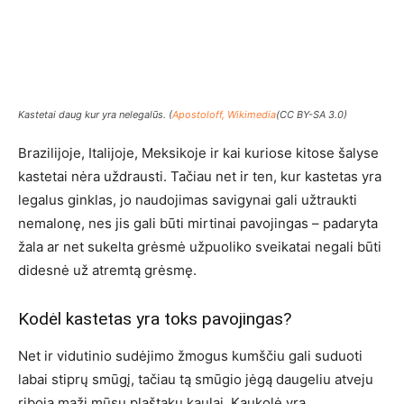
Kastetai daug kur yra nelegalūs. (
Apostoloff, Wikimedia
(CC BY-SA 3.0)
Brazilijoje, Italijoje, Meksikoje ir kai kuriose kitose šalyse
kastetai nėra uždrausti. Tačiau net ir ten, kur kastetas yra
legalus ginklas, jo naudojimas savigynai gali užtraukti
nemalonę, nes jis gali būti mirtinai pavojingas – padaryta
žala ar net sukelta grėsmė užpuoliko sveikatai negali būti
didesnė už atremtą grėsmę.
Kodėl kastetas yra toks pavojingas?
Net ir vidutinio sudėjimo žmogus kumščiu gali suduoti
labai stiprų smūgį, tačiau tą smūgio jėgą daugeliu atveju
riboja maži mūsų plaštakų kaulai. Kaukolė yra