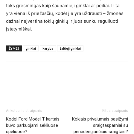
toks grėsmingas kaip šaunamieji ginklai ar peiliai. Ir tai
yra viena iš priežasčių, kodėl jie yra uždrausti – žmonės
dažnai neįvertina tokių ginklų ir juos sunku reguliuoti
įstatymiškai.
ŽYMĖS
ginklai
karyba
šaltieji ginklai
Ankstesnis straipsnis
Kitas straipsnis
Kodėl Ford Model T kartais
Kokiais privalumais pasižymi
buvo parkuojami sekliuose
sraigtasparniai su
upeliuose?
persidengiančiais sraigtais?