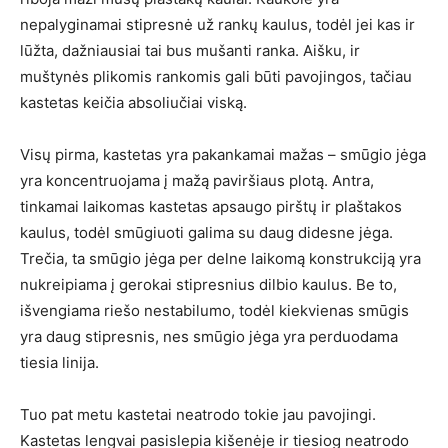
nepalyginamai stipresnė už rankų kaulus, todėl jei kas ir
lūžta, dažniausiai tai bus mušanti ranka. Aišku, ir
muštynės plikomis rankomis gali būti pavojingos, tačiau
kastetas keičia absoliučiai viską.
Visų pirma, kastetas yra pakankamai mažas – smūgio jėga
yra koncentruojama į mažą paviršiaus plotą. Antra,
tinkamai laikomas kastetas apsaugo pirštų ir plaštakos
kaulus, todėl smūgiuoti galima su daug didesne jėga.
Trečia, ta smūgio jėga per delne laikomą konstrukciją yra
nukreipiama į gerokai stipresnius dilbio kaulus. Be to,
išvengiama riešo nestabilumo, todėl kiekvienas smūgis
yra daug stipresnis, nes smūgio jėga yra perduodama
tiesia linija.
Tuo pat metu kastetai neatrodo tokie jau pavojingi.
Kastetas lengvai pasislepia kišenėje ir tiesiog neatrodo