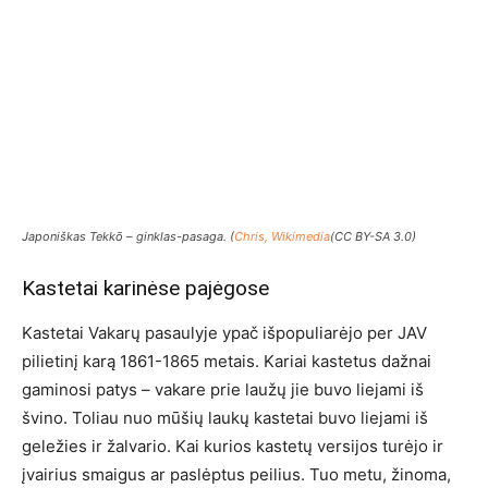
Japoniškas Tekkō – ginklas-pasaga. (
Chris, Wikimedia
(CC BY-SA 3.0)
Kastetai karinėse pajėgose
Kastetai Vakarų pasaulyje ypač išpopuliarėjo per JAV
pilietinį karą 1861-1865 metais. Kariai kastetus dažnai
gaminosi patys – vakare prie laužų jie buvo liejami iš
švino. Toliau nuo mūšių laukų kastetai buvo liejami iš
geležies ir žalvario. Kai kurios kastetų versijos turėjo ir
įvairius smaigus ar paslėptus peilius. Tuo metu, žinoma,