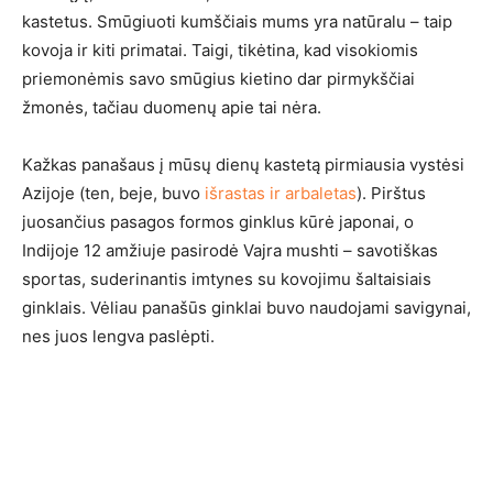
kastetus. Smūgiuoti kumščiais mums yra natūralu – taip
kovoja ir kiti primatai. Taigi, tikėtina, kad visokiomis
priemonėmis savo smūgius kietino dar pirmykščiai
žmonės, tačiau duomenų apie tai nėra.
Kažkas panašaus į mūsų dienų kastetą pirmiausia vystėsi
Azijoje (ten, beje, buvo
išrastas ir arbaletas
). Pirštus
juosančius pasagos formos ginklus kūrė japonai, o
Indijoje 12 amžiuje pasirodė Vajra mushti – savotiškas
sportas, suderinantis imtynes su kovojimu šaltaisiais
ginklais. Vėliau panašūs ginklai buvo naudojami savigynai,
nes juos lengva paslėpti.