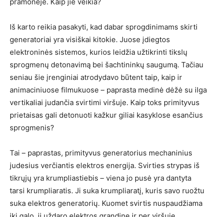
pramonėje. Kaip jie veikia?
Iš karto reikia pasakyti, kad dabar sprogdinimams skirti
generatoriai yra visiškai kitokie. Juose įdiegtos
elektroninės sistemos, kurios leidžia užtikrinti tikslų
sprogmenų detonavimą bei šachtininkų saugumą. Tačiau
seniau šie įrenginiai atrodydavo būtent taip, kaip ir
animaciniuose filmukuose – paprasta medinė dėžė su ilga
vertikaliai judančia svirtimi viršuje. Kaip toks primityvus
prietaisas gali detonuoti kažkur giliai kasyklose esančius
sprogmenis?
Tai – paprastas, primityvus generatorius mechaninius
judesius verčiantis elektros energija. Svirties strypas iš
tikrųjų yra krumpliastiebis – viena jo pusė yra dantyta
tarsi krumpliaratis. Ji suka krumpliaratį, kuris savo ruožtu
suka elektros generatorių. Kuomet svirtis nuspaudžiama
iki galo, ji uždaro elektros grandinę ir per viršuje