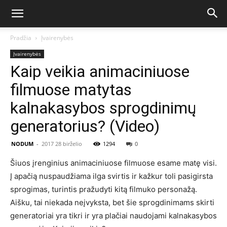
Pradžia
Įvairenybės
Įvairenybės
Kaip veikia animaciniuose
filmuose matytas
kalnakasybos sprogdinimų
generatorius? (Video)
NODUM
-
2017 28 birželio
1294
0
Šiuos įrenginius animaciniuose filmuose esame matę visi.
Į apačią nuspaudžiama ilga svirtis ir kažkur toli pasigirsta
sprogimas, turintis pražudyti kitą filmuko personažą.
Aišku, tai niekada neįvyksta, bet šie sprogdinimams skirti
generatoriai yra tikri ir yra plačiai naudojami kalnakasybos