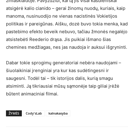
žiniasklaidoje. Pavyzdžiui, kartą jis visai kasdieniškai
atsigėrė kalio cianido – gerai žinomų nuodų, kuriais, kaip
manoma, nusinuodijo ne vienas nacistinės Vokietijos
politikas ir pareigūnas. Aišku, dozė buvo tokia menka, kad
pastebimo efekto beveik nebuvo, tačiau žmonės negalėjo
atsistebėti Reederio drąsa. Jis puikiai išmano šias
chemines medžiagas, nes jas naudoja ir auksui išgryninti.
Dabar tokie sprogimų generatoriai nebėra naudojami –
šiuolaikiniai įrenginiai yra kur kas sudėtingesni ir
saugesni. Todėl tai – tik istorijos dalis, kurią smagu
atsiminti. Ją tikriausiai mūsų sąmonėje taip giliai įrėžė
būtent animaciniai filmai.
ŽYMĖS
Cody'sLab
kalnakasyba