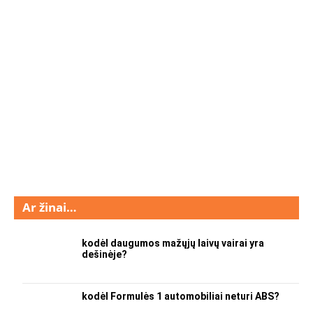
Ar žinai…
kodėl daugumos mažųjų laivų vairai yra
dešinėje?
kodėl Formulės 1 automobiliai neturi ABS?