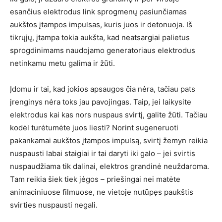
esančius elektrodus link sprogmenų pasiunčiamas
aukštos įtampos impulsas, kuris juos ir detonuoja. Iš
tikrųjų, įtampa tokia aukšta, kad neatsargiai palietus
sprogdinimams naudojamo generatoriaus elektrodus
netinkamu metu galima ir žūti.
Įdomu ir tai, kad jokios apsaugos čia nėra, tačiau pats
įrenginys nėra toks jau pavojingas. Taip, jei laikysite
elektrodus kai kas nors nuspaus svirtį, galite žūti. Tačiau
kodėl turėtumėte juos liesti? Norint sugeneruoti
pakankamai aukštos įtampos impulsą, svirtį žemyn reikia
nuspausti labai staigiai ir tai daryti iki galo – jei svirtis
nuspaudžiama tik dalinai, elektros grandinė neuždaroma.
Tam reikia šiek tiek jėgos – priešingai nei matėte
animaciniuose filmuose, ne vietoje nutūpęs paukštis
svirties nuspausti negali.