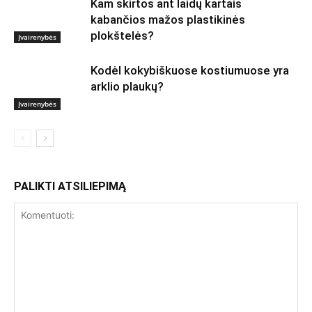
Kam skirtos ant laidų kartais
kabančios mažos plastikinės
plokštelės?
Įvairenybės
Kodėl kokybiškuose kostiumuose yra
arklio plaukų?
Įvairenybės
PALIKTI ATSILIEPIMĄ