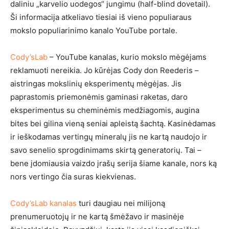
daliniu „karvelio uodegos“ jungimu (half-blind dovetail).
Ši informacija atkeliavo tiesiai iš vieno populiaraus
mokslo populiarinimo kanalo YouTube portale.
Cody’sLab
– YouTube kanalas, kurio mokslo mėgėjams
reklamuoti nereikia. Jo kūrėjas Cody don Reederis –
aistringas mokslinių eksperimentų mėgėjas. Jis
paprastomis priemonėmis gaminasi raketas, daro
eksperimentus su cheminėmis medžiagomis, augina
bites bei gilina vieną seniai apleistą šachtą. Kasinėdamas
ir ieškodamas vertingų mineralų jis ne kartą naudojo ir
savo senelio sprogdinimams skirtą generatorių. Tai –
bene įdomiausia vaizdo įrašų serija šiame kanale, nors ką
nors vertingo čia suras kiekvienas.
Cody’sLab kanalas
turi daugiau nei milijoną
prenumeruotojų ir ne kartą šmėžavo ir masinėje