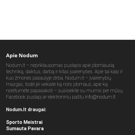
Apie Nodum
Nodum.lt – nepriklausomas puslapis apie įdomiausią
techniką, daiktus, darbą ir kitas įvairenybes. Apie tai kaip ir
kuo žmonės pasaulyje dirba. Nodum.lt – įvairenybių
mazgas, todėl jei veikiate ką nors įdomaus, apie ką
norėtumėte papasakoti – susisiekite su mumis per mūsų
Facebook puslapį ar elektroniniu paštu
info@nodum.lt
Nodum.lt draugai:
Sporto Meistrai
Sumauta Pavara