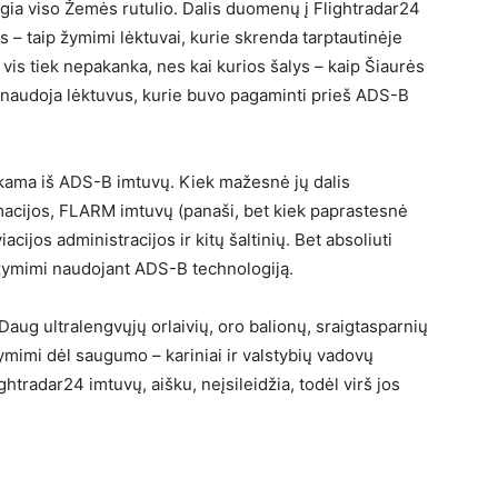
gia viso Žemės rutulio. Dalis duomenų į Flightradar24
 – taip žymimi lėktuvai, kurie skrenda tarptautinėje
 vis tiek nepakanka, nes kai kurios šalys – kaip Šiaurės
r naudoja lėktuvus, kurie buvo pagaminti prieš ADS-B
kama iš ADS-B imtuvų. Kiek mažesnė jų dalis
macijos, FLARM imtuvų (panaši, bet kiek paprastesnė
cijos administracijos ir kitų šaltinių. Bet absoliuti
ymimi naudojant ADS-B technologiją.
 Daug ultralengvųjų orlaivių, oro balionų, sraigtasparnių
žymimi dėl saugumo – kariniai ir valstybių vadovų
ightradar24 imtuvų, aišku, neįsileidžia, todėl virš jos