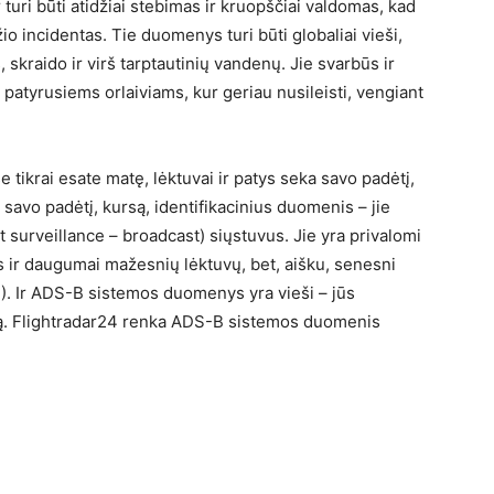
 turi būti atidžiai stebimas ir kruopščiai valdomas, kad
o incidentas. Tie duomenys turi būti globaliai vieši,
, skraido ir virš tarptautinių vandenų. Jie svarbūs ir
patyrusiems orlaiviams, kur geriau nusileisti, vengiant
 tikrai esate matę, lėktuvai ir patys seka savo padėtį,
– savo padėtį, kursą, identifikacinius duomenis – jie
surveillance – broadcast) siųstuvus. Jie yra privalomi
 ir daugumai mažesnių lėktuvų, bet, aišku, senesni
P
). Ir ADS-B sistemos duomenys yra vieši – jūs
uvą. Flightradar24 renka ADS-B sistemos duomenis