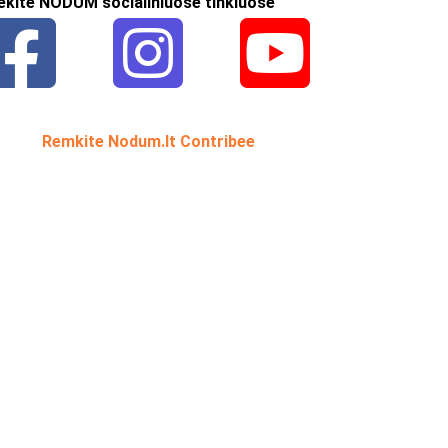
ekite NODUM socialiniuose tinkluose
Remkite Nodum.lt Contribee