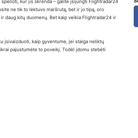
S
pėlioti, kur jis skrenda – galite įsijungti Flightradar24
osite ne tik to lėktuvo maršrutą, bet ir jo tipą, oro
į ir daug kitų duomenų. Bet kaip veikia Flightradar24 ir
ku įsivaizduoti, kaip gyventume, jei staiga neliktų
tikrai pajustumėte to poveikį. Todėl įdomu stebėti