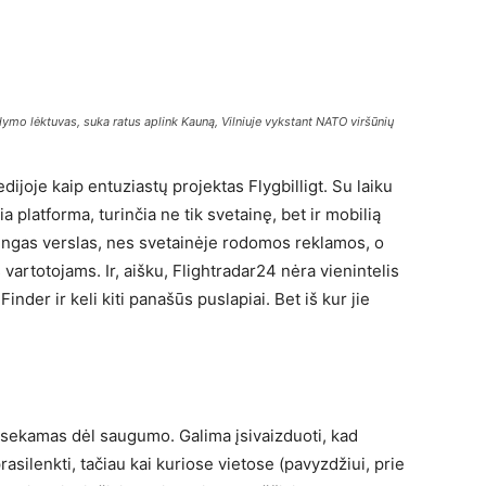
ymo lėktuvas, suka ratus aplink Kauną, Vilniuje vykstant NATO viršūnių
joje kaip entuziastų projektas Flygbilligt. Su laiku
a platforma, turinčia ne tik svetainę, bet ir mobilią
ningas verslas, nes svetainėje rodomos reklamos, o
artotojams. Ir, aišku, Flightradar24 nėra vienintelis
inder ir keli kiti panašūs puslapiai. Bet iš kur jie
i sekamas dėl saugumo. Galima įsivaizduoti, kad
rasilenkti, tačiau kai kuriose vietose (pavyzdžiui, prie