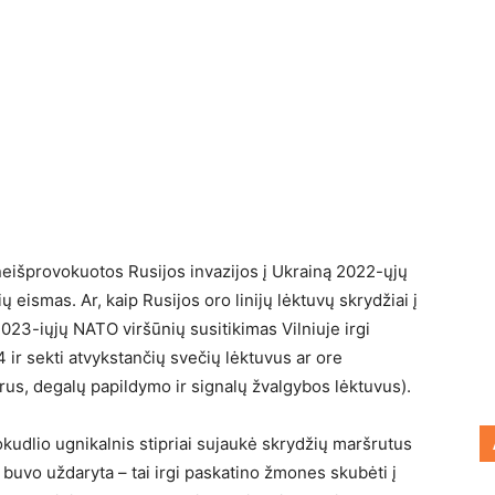
 neišprovokuotos Rusijos invazijos į Ukrainą 2022-ųjų
 eismas. Ar, kaip Rusijos oro linijų lėktuvų skrydžiai į
2023-iųjų NATO viršūnių susitikimas Vilniuje irgi
 ir sekti atvykstančių svečių lėktuvus ar ore
us, degalų papildymo ir signalų žvalgybos lėktuvus).
jokudlio ugnikalnis stipriai sujaukė skrydžių maršrutus
buvo uždaryta – tai irgi paskatino žmones skubėti į