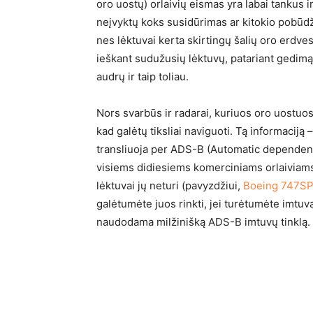
oro uostų) orlaivių eismas yra labai tankus ir
neįvyktų koks susidūrimas ar kitokio pobūdži
nes lėktuvai kerta skirtingų šalių oro erdves
ieškant sudužusių lėktuvų, patariant gedimą 
audrų ir taip toliau.
Nors svarbūs ir radarai, kuriuos oro uostuose
kad galėtų tiksliai naviguoti. Tą informaciją 
transliuoja per ADS-B (Automatic dependent 
visiems didiesiems komerciniams orlaiviams
lėktuvai jų neturi (pavyzdžiui,
Boeing 747S
galėtumėte juos rinkti, jei turėtumėte imt
naudodama milžinišką ADS-B imtuvų tinklą.