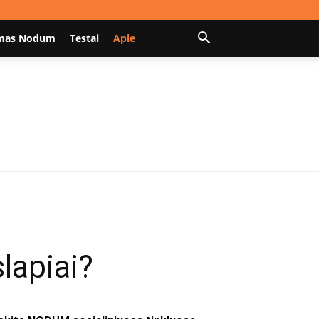
mas Nodum
Testai
Apie
lapiai?