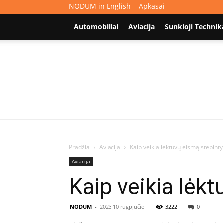
NODUM in English
Apkasai
Automobiliai
Aviacija
Sunkioji Technik
Pradžia
Aviacija
Kaip veikia lėktuvų eismą stebinty
Aviacija
Kaip veikia lėkt
NODUM
-
2023 10 rugpjūčio
3222
0