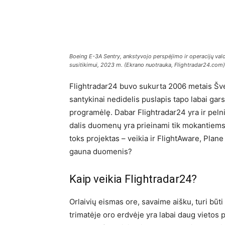
Boeing E-3A Sentry, ankstyvojo perspėjimo ir operacijų vald
susitikimui, 2023 m. (Ekrano nuotrauka, Flightradar24.com)
Flightradar24 buvo sukurta 2006 metais Švedi
santykinai nedidelis puslapis tapo labai garsi
programėlę. Dabar Flightradar24 yra ir pel
dalis duomenų yra prieinami tik mokantiems v
toks projektas – veikia ir FlightAware, Plane F
gauna duomenis?
Kaip veikia Flightradar24?
Orlaivių eismas ore, savaime aišku, turi būt
trimatėje oro erdvėje yra labai daug vietos p