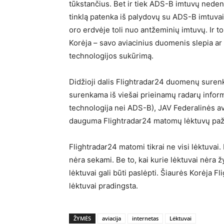
tūkstančius. Bet ir tiek ADS-B imtuvų neden
tinklą patenka iš palydovų su ADS-B imtuvais
oro erdvėje toli nuo antžeminių imtuvų. Ir to
Korėja – savo aviacinius duomenis slepia a
technologijos sukūrimą.
Didžioji dalis Flightradar24 duomenų suren
surenkama iš viešai prieinamų radarų infor
technologija nei ADS-B), JAV Federalinės avia
dauguma Flightradar24 matomų lėktuvų paž
Flightradar24 matomi tikrai ne visi lėktuvai.
nėra sekami. Be to, kai kurie lėktuvai nėra 
lėktuvai gali būti paslėpti. Šiaurės Korėja Fl
lėktuvai pradingsta.
ŽYMĖS
aviacija
internetas
Lėktuvai