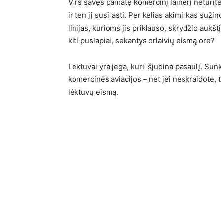
Virš savęs pamatę komercinį lainerį neturite s
ir ten jį susirasti. Per kelias akimirkas sužin
linijas, kurioms jis priklauso, skrydžio aukšt
kiti puslapiai, sekantys orlaivių eismą ore?
Lėktuvai yra jėga, kuri išjudina pasaulį. Sun
komercinės aviacijos – net jei neskraidote, 
lėktuvų eismą.