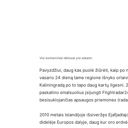
Visi komerciniai lėktuvai yra sekami.
Pavyzdžiui, daug kas puolė žiūrėti, kaip po
vasario 24 dieną tame regione išnyko orlaivių
Kaliningradą po to tapo daug kartų ilgesni. 
paskatino smalsuolius įsijungti Flightradar24
besisukiojančias apsaugos priemones (radar
2010 metais Islandijoje išsiveržęs Ejafjadla
didelėje Europos dalyje, daug kur oro erdvė 