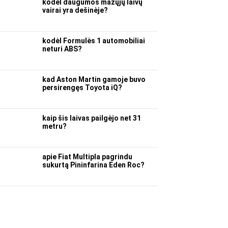
kodėl daugumos mažųjų laivų
vairai yra dešinėje?
kodėl Formulės 1 automobiliai
neturi ABS?
kad Aston Martin gamoje buvo
persirengęs Toyota iQ?
kaip šis laivas pailgėjo net 31
metru?
apie Fiat Multipla pagrindu
sukurtą Pininfarina Eden Roc?