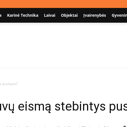
a
Karinė Technika
Laivai
Objektai
Įvairenybės
Gyveni
Nodum.lt
s puslapiai?
uvų eismą stebintys pus