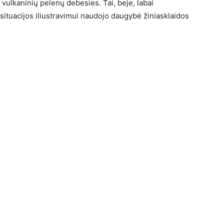
a vulkaninių pelenų debesies. Tai, beje, labai
 situacijos iliustravimui naudojo daugybė žiniasklaidos