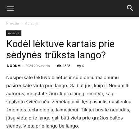
Pradžia
Aviacija
Aviacija
Kodėl lėktuve kartais prie
sėdynės trūksta lango?
NODUM
-
2024 20 vasario
1828
0
Nusiperkate lėktuvo bilietus ir su dideliu malonumu
pasirenkate vietą prie lango. Galbūt jūs, kaip ir Nodum.lt
autorius, mėgstate žiūrėti pro langą ir matyti, kaip
spalvotu šviečiančiu žemėlapiu virtęs pasaulis nusilenkia
žmonijos technologijų laimėjimui. Tik jei būsite neatidūs,
jūsų vieta prie lango gali būti vieta prie gražios baltos
sienos. Vieta prie lango be lango.