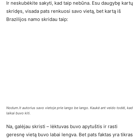
Ir neskubėkite sakyti, kad taip nebūna. Esu daugybę kartų
skridęs, visada pats renkuosi savo vietą, bet kartą iš
Brazilijos namo skridau taip:
Nodum.lt autorius savo vietoje prie lango be lango. Kaukė ant veido todėl, kad
laikai buvo kiti.
Na, galėjau skristi – lėktuvas buvo apytuštis ir rasti
geresnę vietą buvo labai lengva. Bet pats faktas yra tikras