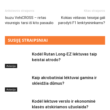
Ankstesnis straipsnis
Kitas straipsnis
Isuzu VehiCROSS – retas
Kokias vėliavas teisėjai gali
visureigis tarsi iš kito pasaulio
parodyti F1 lenktynininkams?
SUSIJĘ STRAIPSNIAI
Kodėl Rutan Long-EZ lėktuvas taip
keistai atrodo?
Aviacija
Kaip akrobatiniai lėktuvai gamina ir
skleidžia dūmus?
Aviacija
Kodėl lėktuve verslo ir ekonominė
klasės atskiriamos užuolaida?