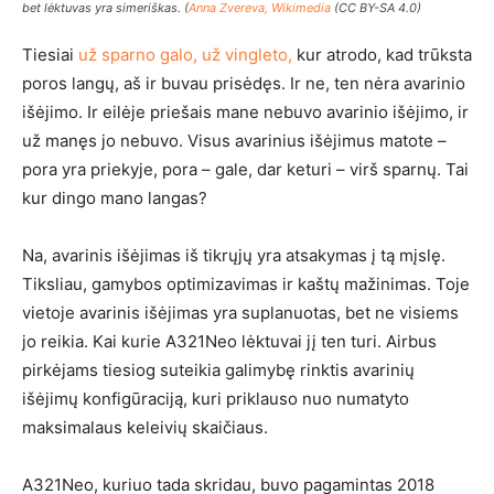
bet lėktuvas yra simeriškas. (
Anna Zvereva, Wikimedia
(CC BY-SA 4.0)
Tiesiai
už sparno galo, už vingleto,
kur atrodo, kad trūksta
poros langų, aš ir buvau prisėdęs. Ir ne, ten nėra avarinio
išėjimo. Ir eilėje priešais mane nebuvo avarinio išėjimo, ir
už manęs jo nebuvo. Visus avarinius išėjimus matote –
pora yra priekyje, pora – gale, dar keturi – virš sparnų. Tai
kur dingo mano langas?
Na, avarinis išėjimas iš tikrųjų yra atsakymas į tą mįslę.
Tiksliau, gamybos optimizavimas ir kaštų mažinimas. Toje
vietoje avarinis išėjimas yra suplanuotas, bet ne visiems
jo reikia. Kai kurie A321Neo lėktuvai jį ten turi. Airbus
pirkėjams tiesiog suteikia galimybę rinktis avarinių
išėjimų konfigūraciją, kuri priklauso nuo numatyto
maksimalaus keleivių skaičiaus.
A321Neo, kuriuo tada skridau, buvo pagamintas 2018