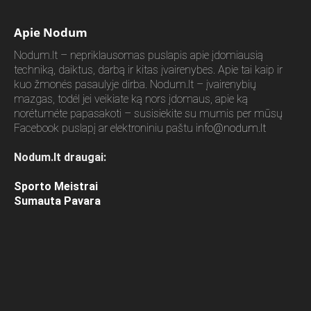
Apie Nodum
Nodum.lt – nepriklausomas puslapis apie įdomiausią
techniką, daiktus, darbą ir kitas įvairenybes. Apie tai kaip ir
kuo žmonės pasaulyje dirba. Nodum.lt – įvairenybių
mazgas, todėl jei veikiate ką nors įdomaus, apie ką
norėtumėte papasakoti – susisiekite su mumis per mūsų
Facebook puslapį ar elektroniniu paštu
info@nodum.lt
Nodum.lt draugai:
Sporto Meistrai
Sumauta Pavara