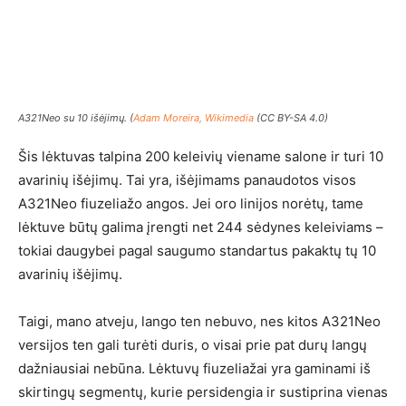
A321Neo su 10 išėjimų. (
Adam Moreira, Wikimedia
(CC BY-SA 4.0)
Šis lėktuvas talpina 200 keleivių viename salone ir turi 10
avarinių išėjimų. Tai yra, išėjimams panaudotos visos
A321Neo fiuzeliažo angos. Jei oro linijos norėtų, tame
lėktuve būtų galima įrengti net 244 sėdynes keleiviams –
tokiai daugybei pagal saugumo standartus pakaktų tų 10
avarinių išėjimų.
Taigi, mano atveju, lango ten nebuvo, nes kitos A321Neo
versijos ten gali turėti duris, o visai prie pat durų langų
dažniausiai nebūna. Lėktuvų fiuzeliažai yra gaminami iš
skirtingų segmentų, kurie persidengia ir sustiprina vienas