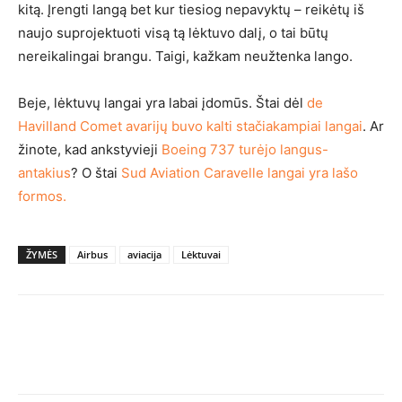
kitą. Įrengti langą bet kur tiesiog nepavyktų – reikėtų iš
naujo suprojektuoti visą tą lėktuvo dalį, o tai būtų
nereikalingai brangu. Taigi, kažkam neužtenka lango.
Beje, lėktuvų langai yra labai įdomūs. Štai dėl
de
Havilland Comet avarijų buvo kalti stačiakampiai langai
. Ar
žinote, kad ankstyvieji
Boeing 737 turėjo langus-
antakius
? O štai
Sud Aviation Caravelle langai yra lašo
formos.
ŽYMĖS
Airbus
aviacija
Lėktuvai