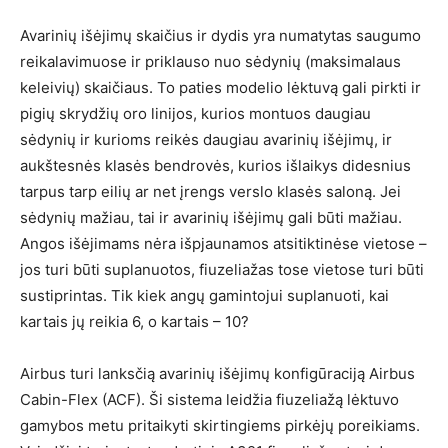
Avarinių išėjimų skaičius ir dydis yra numatytas saugumo
reikalavimuose ir priklauso nuo sėdynių (maksimalaus
keleivių) skaičiaus. To paties modelio lėktuvą gali pirkti ir
pigių skrydžių oro linijos, kurios montuos daugiau
sėdynių ir kurioms reikės daugiau avarinių išėjimų, ir
aukštesnės klasės bendrovės, kurios išlaikys didesnius
tarpus tarp eilių ar net įrengs verslo klasės saloną. Jei
sėdynių mažiau, tai ir avarinių išėjimų gali būti mažiau.
Angos išėjimams nėra išpjaunamos atsitiktinėse vietose –
jos turi būti suplanuotos, fiuzeliažas tose vietose turi būti
sustiprintas. Tik kiek angų gamintojui suplanuoti, kai
kartais jų reikia 6, o kartais – 10?
Airbus turi lanksčią avarinių išėjimų konfigūraciją Airbus
Cabin-Flex (ACF). Ši sistema leidžia fiuzeliažą lėktuvo
gamybos metu pritaikyti skirtingiems pirkėjų poreikiams.