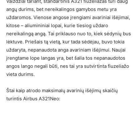
Vaizdžiai tariant, standartinis A321 fiuzeliažas turi daug
angų durims, bet nereikalingos gamybos metu yra
uždaromos. Vienose angose įrengiami avariniai išėjimai,
kitose – aliumininiai lopai, kurie tiesiog uždaro
nereikalingą angą. Tai priklauso nuo to, kiek sėdynių bus
lėktuve. Priešais tą vietą, kur tada sėdėjau, buvo tokia
uždaryta, nepanaudota anga avariniam išėjimui. Naujai
įrengtame lope langas yra, bet šalia tos nepanaudotos
angos lango negali būti, nes tai yra sutvirtinta fiuzeliažo
vieta durims.
Štai kaip atrodo maksimalų avarinių išėjimų skaičių
turintis Airbus A321Neo: