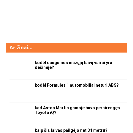
Ar žinai…
kodėl daugumos mažųjų laivų vairai yra
dešinėje?
kodėl Formulės 1 automobiliai neturi ABS?
kad Aston Martin gamoje buvo persirengęs
Toyota iQ?
kaip šis laivas pailgėjo net 31 metru?