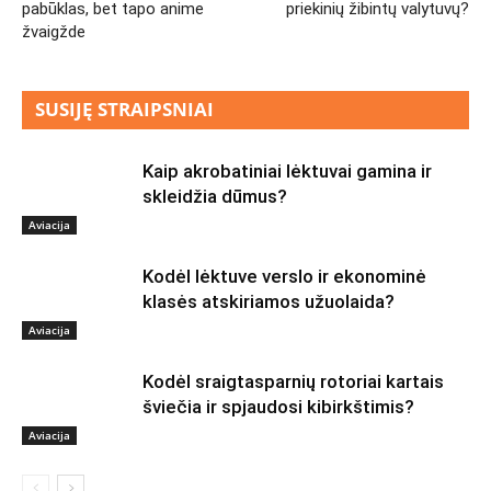
pabūklas, bet tapo anime
priekinių žibintų valytuvų?
žvaigžde
SUSIJĘ STRAIPSNIAI
Kaip akrobatiniai lėktuvai gamina ir
skleidžia dūmus?
Aviacija
Kodėl lėktuve verslo ir ekonominė
klasės atskiriamos užuolaida?
Aviacija
Kodėl sraigtasparnių rotoriai kartais
šviečia ir spjaudosi kibirkštimis?
Aviacija