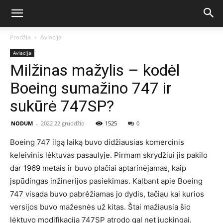
Pradžia
Aviacija
Aviacija
Milžinas mažylis – kodėl
Boeing sumažino 747 ir
sukūrė 747SP?
NODUM
-
2022 22 gruodžio
1525
0
Boeing 747 ilgą laiką buvo didžiausias komercinis
keleivinis lėktuvas pasaulyje. Pirmam skrydžiui jis pakilo
dar 1969 metais ir buvo plačiai aptarinėjamas, kaip
įspūdingas inžinerijos pasiekimas. Kalbant apie Boeing
747 visada buvo pabrėžiamas jo dydis, tačiau kai kurios
versijos buvo mažesnės už kitas. Štai mažiausia šio
lėktuvo modifikacija 747SP atrodo gal net juokingai.