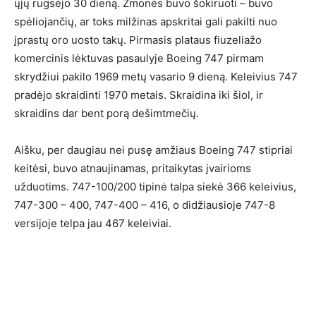
ųjų rugsėjo 30 dieną. Žmonės buvo šokiruoti – buvo
spėliojančių, ar toks milžinas apskritai gali pakilti nuo
įprastų oro uosto takų. Pirmasis plataus fiuzeliažo
komercinis lėktuvas pasaulyje Boeing 747 pirmam
skrydžiui pakilo 1969 metų vasario 9 dieną. Keleivius 747
pradėjo skraidinti 1970 metais. Skraidina iki šiol, ir
skraidins dar bent porą dešimtmečių.
Aišku, per daugiau nei pusę amžiaus Boeing 747 stipriai
keitėsi, buvo atnaujinamas, pritaikytas įvairioms
užduotims. 747-100/200 tipinė talpa siekė 366 keleivius,
747-300 – 400, 747-400 – 416, o didžiausioje 747-8
versijoje telpa jau 467 keleiviai.