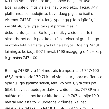
Kai Pan Am ir Irano oro linijos prašė naujo lėktuvo,
Boeing galėjo imtis visiškai naujo projekto. Tačiau 747
platformos panaudojimas buvo daug pigesnė išeitis
visiems. 747SP nereikalauja ypatingų piloto įgūdžių ir
sertifikatų, yra lygiai taip pat prižiūrimas ir
dokumentuojamas. Be to, jis ne tik yra didelis ir toli
skrenda, bet dar ir palaiko aukštą kreiserinį greitį – ilgo
nuotolio lėktuvams tai yra būtina savybė. Boeing 747SP
laimingas keliauja 907 km/val. (490 mazgų) greičiu – kaip
ir įprastas 747-100.
Boeing 747SP yra 14,4 metrais trumpesnis už 747-100
(56,3 metrai prieš 70,7) ir turi viena durų pora mažiau. Jo
sparnų ilgis (galima sakyti, lėktuvo plotis) yra toks pat –
59,6, bet visos uodegos dalys yra didesnės. 747SP yra
aukštesnis nei bet kokia kita keleivinė 747 versija: 19,9
metrai nuo asfalto iki uodegos viršūnės, kai net
didžiausias 747-8 yra tol 19,4 metrų aukščio. Trijų klasių