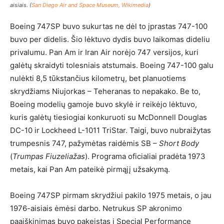
aisiais. (
San Diego Air and Space Museum, Wikimedia
)
Boeing 747SP buvo sukurtas ne dėl to įprastas 747-100
buvo per didelis. Šio lėktuvo dydis buvo laikomas dideliu
privalumu. Pan Am ir Iran Air norėjo 747 versijos, kuri
galėtų skraidyti tolesniais atstumais. Boeing 747-100 galu
nulėkti 8,5 tūkstančius kilometrų, bet planuotiems
skrydžiams Niujorkas – Teheranas to nepakako. Be to,
Boeing modelių gamoje buvo skylė ir reikėjo lėktuvo,
kuris galėtų tiesiogiai konkuruoti su McDonnell Douglas
DC-10 ir Lockheed L-1011 TriStar. Taigi, buvo nubraižytas
trumpesnis 747, pažymėtas raidėmis SB –
Short Body
(
Trumpas Fiuzeliažas
). Programa oficialiai pradėta 1973
metais, kai Pan Am pateikė pirmąjį užsakymą.
Boeing 747SP pirmam skrydžiui pakilo 1975 metais, o jau
1976-aisiais ėmėsi darbo. Netrukus SP akronimo
paaiškinimas buvo pakeistas į Special Performance