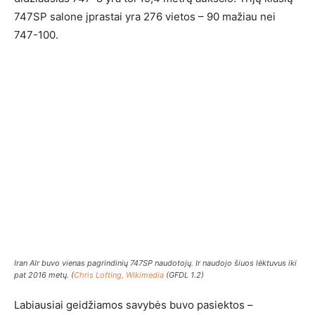
747SP salone įprastai yra 276 vietos – 90 mažiau nei
747-100.
Iran AIr buvo vienas pagrindinių 747SP naudotojų. Ir naudojo šiuos lėktuvus iki
pat 2016 metų. (
Chris Lofting, Wikimedia
(GFDL 1.2)
Labiausiai geidžiamos savybės buvo pasiektos –