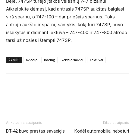
Beje, 747SP turėjo įtakos vėlesnių 747 dizainui.
Atkreipkite dėmesį, kad antrasis 747SP aukštas baigiasi
virš sparnų, o 747-100 – dar priešais sparnus. Toks
antrojo aukšto ir sparnų santykis, kokį turi 747SP, buvo
išlaikytas ir didinant lėktuvą – 747-400 ir 747-800 atrodo
tarsi už nosies ištempti 747SP.
ŽYMĖS
aviacija
Boeing
keisti orlaiviai
Lėktuvai
Ankstesnis straipsnis
Kitas straipsnis
BT-42 buvo prastas savaeigis
Kodėl automobiliai nebeturi