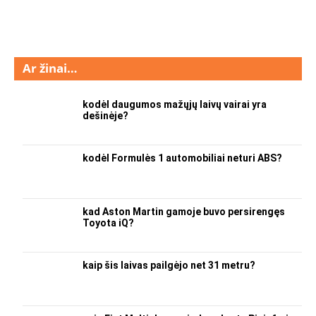
Ar žinai…
kodėl daugumos mažųjų laivų vairai yra
dešinėje?
kodėl Formulės 1 automobiliai neturi ABS?
kad Aston Martin gamoje buvo persirengęs
Toyota iQ?
kaip šis laivas pailgėjo net 31 metru?