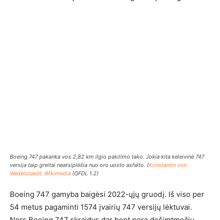
Boeing 747 pakanka vos 2,82 km ilgio pakilimo tako. Jokia kita keleivinė 747
versija taip greitai neatsiplėšia nuo oro uosto asfalto. (
Konstantin von
Wedelstaedt, Wikimedia
(GFDL 1.2)
Boeing 747 gamyba baigėsi 2022-ųjų gruodį. Iš viso per
54 metus pagaminti 1574 įvairių 747 versijų lėktuvai.
Nors Boeing 747 skraidys dar bent porą dešimtmečių,