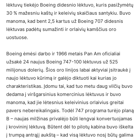
lėktuvų tiekėjo Boeing didesnio lėktuvo, kuris pasižymėtų
30 % mažesniu kaštų ir keleivių skaičiaus santykiu. Buvo
manoma, kad bent 2,5 kartus už Boeing 707 didesnis
lėktuvas padėtų sumažinti ir orlaivių kamščius oro
uostuose.
Boeing ėmėsi darbo ir 1966 metais Pan Am oficialiai
užsakė 24 naujus Boeing 747-100 lėktuvus už 525
milijonus dolerių. Šios oro linijos labai aktyviai įsitraukė į
naujo lėktuvo kūrimą ir galėjo diktuoti kai kurias jo
charakteristikas. Įdomu tai, kad tuo metu daug vilčių buvo
dedama į viršgarsinius komercinius lėktuvus ir buvo
manoma, kad jie lėtesnius keleivinius orlaivius greitai
pavers nebereikalingais. Todėl 747 programa turėjo planą
B – naujas milžinas privalėjo būti lengvai konvertuojamas
į krovininį lėktuvą. Būtent dėl to pilotų kabina buvo iškelta
į trumpą antrąjį aukštą – kad visą lėktuvo nosį būtų galima