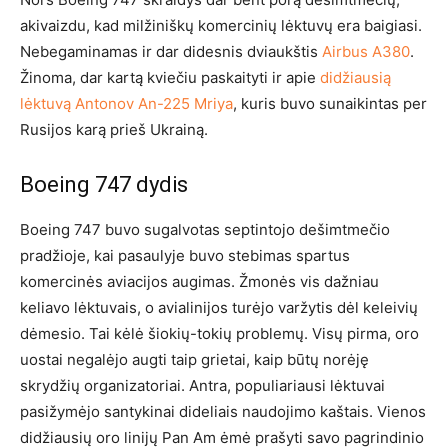
akivaizdu, kad milžiniškų komercinių lėktuvų era baigiasi.
Nebegaminamas ir dar didesnis dviaukštis
Airbus A380
.
Žinoma, dar kartą kviečiu paskaityti ir apie
didžiausią
lėktuvą Antonov An-225 Mriya
, kuris buvo sunaikintas per
Rusijos karą prieš Ukrainą.
Boeing 747 dydis
Boeing 747 buvo sugalvotas septintojo dešimtmečio
pradžioje, kai pasaulyje buvo stebimas spartus
komercinės aviacijos augimas. Žmonės vis dažniau
keliavo lėktuvais, o avialinijos turėjo varžytis dėl keleivių
dėmesio. Tai kėlė šiokių-tokių problemų. Visų pirma, oro
uostai negalėjo augti taip grietai, kaip būtų norėję
skrydžių organizatoriai. Antra, populiariausi lėktuvai
pasižymėjo santykinai dideliais naudojimo kaštais. Vienos
didžiausių oro linijų Pan Am ėmė prašyti savo pagrindinio