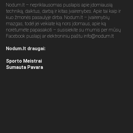
Nodum.lt – nepriklausomas puslapis apie įdomiausią
techniką, daiktus, darbą ir kitas įvairenybes. Apie tai kaip ir
kuo žmonės pasaulyje dirba. Nodum.lt – įvairenybių
mazgas, todėl jei veikiate ką nors įdomaus, apie ką
norėtumėte papasakoti – susisiekite su mumis per mūsų
Facebook puslapį ar elektroniniu paštu
info@nodum.lt
Nodum.lt draugai:
Sporto Meistrai
Sumauta Pavara