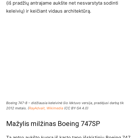
(iš pradžių antrajame aukšte net nesvarstyta sodinti
keleivių) ir keičiant vidaus architektūrą.
Boeing 747-8 – didžiausia keleivinė šio lėktuvo versija, pradėjusi darbą tik
2012 metais. (
RayAdvait, Wikimedia
(CC BY-SA 4.0)
Mažylis milžinas Boeing 747SP
Ta antro aukšto
kupra
iš karto tapo išskirtiniu Boeing 747