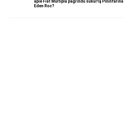
apie Fiat Multipla pagrindu sukurtą Pininfarina
Eden Roc?